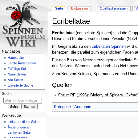
Seite
Diskussion
Quelltext anzeigen
V
Ecribellatae
Zur
Zur
Ecribellatae
(ecribellate Spinnen) sind die Gru
Navigation
Suche
Diese sind für die verschiedenen Zwecke (Netzb
springen
springen
Im Gegensatz zu den
cribellaten Spinnen
wird d
Navigation
benetzen, die parallel zum eigentlichen Faden a
Hauptseite
Für den Bau von Netzen erzeugen ecribellate Spi
Letzte Änderungen
des Netzes. Wenn sie sich durch das Netz beweg
Zufällige Seite
Zum Bau von Kokons, Spermanetzen und Radnet
Neue Seiten
Alle Seiten
Quellen
Erweiterte Suche
Suche
Foelix RF
(1996): Biology of Spiders.
Oxford
Kategorie
:
Anatomie
Werkzeuge
Links auf diese Seite
Änderungen an
verlinkten Seiten