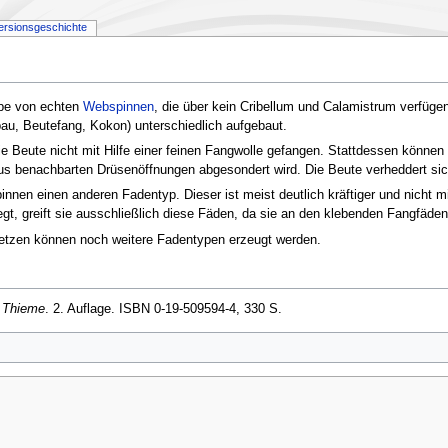
ersionsgeschichte
ppe von echten
Webspinnen
, die über kein Cribellum und Calamistrum verfügen
au, Beutefang, Kokon) unterschiedlich aufgebaut.
ie Beute nicht mit Hilfe einer feinen Fangwolle gefangen. Stattdessen können
us benachbarten Drüsenöffnungen abgesondert wird. Die Beute verheddert sich
nnen einen anderen Fadentyp. Dieser ist meist deutlich kräftiger und nicht m
t, greift sie ausschließlich diese Fäden, da sie an den klebenden Fangfäden
zen können noch weitere Fadentypen erzeugt werden.
 Thieme
. 2. Auflage. ISBN 0-19-509594-4, 330 S.