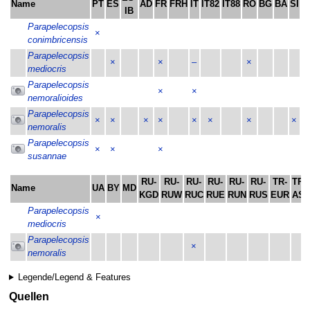
Name
PT
ES
AD
FR
FRH
IT
IT82
IT88
RO
BG
BA
SI
H
IB
Parapelecopsis
×
conimbricensis
Parapelecopsis
×
×
–
×
mediocris
Parapelecopsis
×
×
nemoralioides
Parapelecopsis
×
×
×
×
×
×
×
×
nemoralis
Parapelecopsis
×
×
×
susannae
RU-
RU-
RU-
RU-
RU-
RU-
TR-
TR-
Name
UA
BY
MD
KGD
RUW
RUC
RUE
RUN
RUS
EUR
ASI
Parapelecopsis
×
mediocris
Parapelecopsis
×
nemoralis
Legende/Legend & Features
Quellen