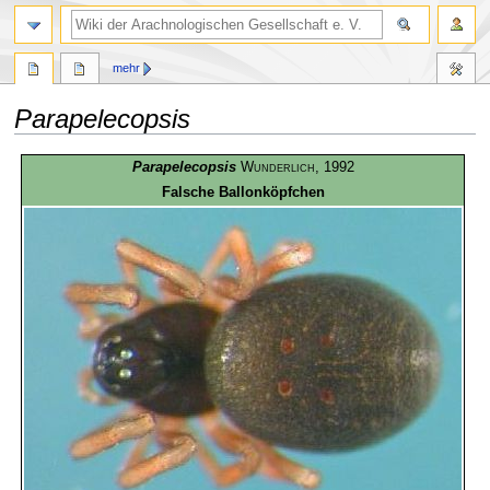
mehr
Parapelecopsis
Zur
Zur
Parapelecopsis
Wunderlich
, 1992
Navigation
Suche
Falsche Ballonköpfchen
springen
springen