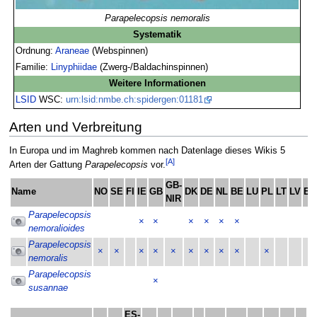
Parapelecopsis nemoralis
Systematik
Ordnung:
Araneae
(Webspinnen)
Familie:
Linyphiidae
(Zwerg-/Baldachinspinnen)
Weitere Informationen
LSID
WSC:
urn:lsid:nmbe.ch:spidergen:01181
Arten und Verbreitung
In Europa und im Maghreb kommen nach Datenlage dieses Wikis 5
[A]
Arten der Gattung
Parapelecopsis
vor.
GB-
Name
NO
SE
FI
IE
GB
DK
DE
NL
BE
LU
PL
LT
LV
EE
NIR
Parapelecopsis
×
×
×
×
×
×
nemoralioides
Parapelecopsis
×
×
×
×
×
×
×
×
×
×
nemoralis
Parapelecopsis
×
susannae
ES-