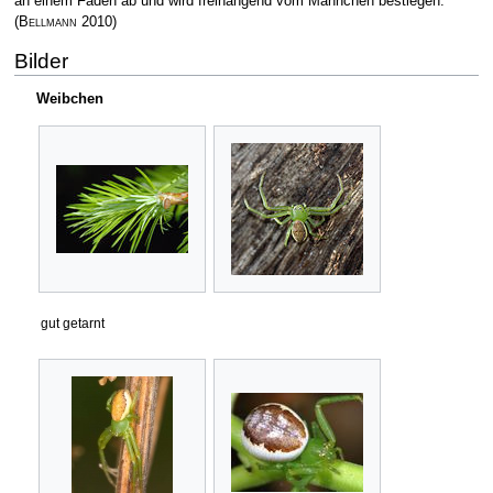
an einem Faden ab und wird freihängend vom Männchen bestiegen.
(
Bellmann
2010)
Bilder
Weibchen
gut getarnt