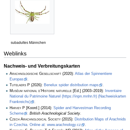
subadultes Männchen
Weblinks
Nachweis- und Verbreitungskarten
Arachnologische Gesellschaft
(2020):
Atlas der Spinnentiere
Europas
.
Tutelaers P
(2026):
Benelux spider distribution maps
.
Muséum national d’Histoire naturelle
[Ed.] (2003–2019):
Inventaire
National du Patrimoine Naturel (https://inpn.mnhn.fr) (Nachweiskarten
Frankreichs)
.
Harvey P
[Koord.] (2014):
Spider and Harvestman Recording
Scheme
.
British Arachnological Society
.
Czech Arachnological Society
(2015):
Distribution Maps of Arachnids
in Czechia. Online at: www.arachnology.cz
.