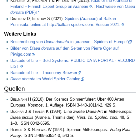
Koponen S, Pajunen T & Fritzén NR
(2013):
Atlas of the Araneae of
Finland – Finnish Expert Group on Araneae
.:
Nachweise von
Diaea
dorsata
(PDF)
Dimitrov D, Indzhov S
(2021):
Spiders (Araneae) of Balkan
Peninsula. online at http://balkan-spiders.com. Version 2021.
.
Weitere Links
Beschreibung von
Diaea dorsata
in „araneae - Spiders of Europe”
Bilder von
Diaea dorsata
auf den Seiten von Pierre Oger auf
Piwigo.com
Barcode of Life – Bold Systems: PUBLIC DATA PORTAL - RECORD
LIST
Barcode of Life – Taxonomy Browser
Diaea dorsata
im World Spider Catalog
Quellen
Bellmann H
(2010): Der Kosmos Spinnenführer: Über 400 Arten
Europas.
Kosmos
. 1. Auflage. ISBN 3-440-10114-2, 429 S.
Buchar J & Thaler K
(1984): Eine zweite
Diaea
-Art in Mitteleuropa:
Diaea pictilis
(Araneia, Thomisidae).
Vĕst. čs. Společ. zool.
48, S.
1–8, ISSN 0042-6595.
Heimer S & Nentwig W
(1991): Spinnen Mitteleuropas.
Verlag Paul
Parey
. ISBN 3-489-53534-0, 543 S.