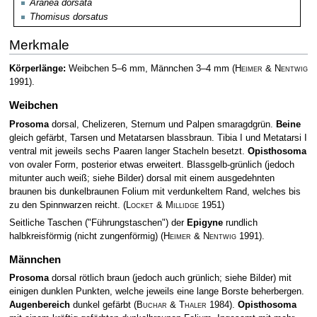
Aranea dorsata
Thomisus dorsatus
Merkmale
Körperlänge:
Weibchen 5–6 mm, Männchen 3–4 mm
(
Heimer & Nentwig
1991)
.
Weibchen
Prosoma
dorsal, Chelizeren, Sternum und Palpen smaragdgrün.
Beine
gleich gefärbt, Tarsen und Metatarsen blassbraun. Tibia I und Metatarsi I
ventral mit jeweils sechs Paaren langer Stacheln besetzt.
Opisthosoma
von ovaler Form, posterior etwas erweitert. Blassgelb-grünlich (jedoch
mitunter auch weiß; siehe Bilder) dorsal mit einem ausgedehnten
braunen bis dunkelbraunen Folium mit verdunkeltem Rand, welches bis
zu den Spinnwarzen reicht.
(
Locket & Millidge
1951)
Seitliche Taschen ("Führungstaschen") der
Epigyne
rundlich
halbkreisförmig (nicht zungenförmig)
(
Heimer & Nentwig
1991)
.
Männchen
Prosoma
dorsal rötlich braun (jedoch auch grünlich; siehe Bilder) mit
einigen dunklen Punkten, welche jeweils eine lange Borste beherbergen.
Augenbereich
dunkel gefärbt
(
Buchar & Thaler
1984)
.
Opisthosoma