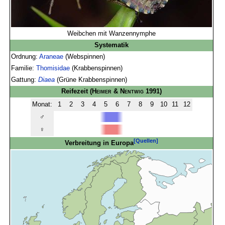
Weibchen mit Wanzennymphe
Systematik
Ordnung:
Araneae
(Webspinnen)
Familie:
Thomisidae
(Krabbenspinnen)
Gattung:
Diaea
(Grüne Krabbenspinnen)
Reifezeit
(
Heimer & Nentwig
1991)
Monat:
1
2
3
4
5
6
7
8
9
10
11
12
♂
♀
[Quellen]
Verbreitung in Europa