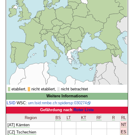
etabliert,
nicht etabliert,
nicht betrachtet
Weitere Informationen
LSID
WSC:
urn:lsid:nmbe.ch:spidersp:030274
Gefährdung nach
Roter Liste
Region
BS
LT
KT
RF
R
RL
NT
[AT] Kärnten
ES
[CZ] Tschechien