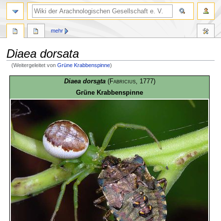
mehr
Diaea dorsata
(Weitergeleitet von
Grüne Krabbenspinne
)
Zur
Zur
Diaea dors
a
ta
(
Fabricius
, 1777)
Navigation
Suche
Grüne Krabbenspinne
springen
springen