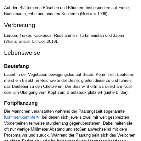
Auf den Blättern von Büschen und Bäumen. Insbesondere auf Eiche,
Buchsbaum, Eibe und anderen Koniferen
(
Roberts
1996)
.
Verbreitung
Europa, Türkei, Kaukasus, Russland bis Turkmenistan und Japan
(
World Spider Catalog
2019)
.
Lebensweise
Beutefang
Lauert in der Vegetation bewegungslos auf Beute. Kommt ein Beutetier,
meist ein Insekt, in Reichweite der Beine, greifen diese zu und führen
das Beutetier zu den Chelizeren. Der Biss wird oftmals direkt am Kopf
oder am Übergang vom Kopf zum Bruststück platziert (siehe Bilder).
Fortpflanzung
Die Männchen veranstalten während der Paarungszeit sogenannte
Kommentkämpfe
, bei denen sich jeweils zwei mit weit gespreizten
Vorderbeinen teilweise stundenlang gegenüberstehen. Dabei halten sie
oft nur wenige Millimeter Abstand und stoßen abwechselnd mit dem
Prosoma vor und zurück. Während der Paarung seilt sich das Weibchen