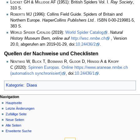
Locket GH & Millidge AF
(1951): British Spiders Vol. I.
Ray Society
,
310 S.
Roberts MJ
(1996): Collins Field Guide. Spiders of Britain and
Northern Europe.
HarperCollins Publishers Ltd.
. ISBN 0-00-219981-5,
383 S.
World Spider Catalog
(2019):
World Spider Catalog
.
Natural
History Museum Bern, online auf
http://wsc.nmbe.ch
, Version
20.0, abgerufen am 2019-01-29, doi:
10.24436/2
.
Quellen der Nachweise und Checklisten
Nentwig W, Blick T, Bosmans R, Gloor D, Hänggi A & Kropf
C
(2020):
Spinnen Europas. Online https://www.araneae.nmbe.ch
(automatisch synchronisiert)
, doi:
10.24436/1
.
Kategorie
:
Diaea
Navigation
Hauptseite
Letzte Änderungen
Zufällige Seite
Neue Seiten
Alle Seiten
Erweiterte Suche