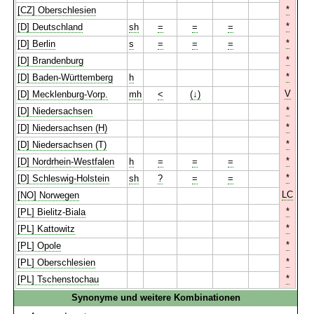
*
[CZ] Oberschlesien
*
[D] Deutschland
sh
=
=
=
*
[D] Berlin
s
=
=
=
*
[D] Brandenburg
*
[D] Baden-Württemberg
h
V
[D] Mecklenburg-Vorp.
mh
<
(↓)
*
[D] Niedersachsen
*
[D] Niedersachsen (H)
*
[D] Niedersachsen (T)
*
[D] Nordrhein-Westfalen
h
=
=
=
*
[D] Schleswig-Holstein
sh
?
=
=
LC
[NO] Norwegen
*
[PL] Bielitz-Biala
*
[PL] Kattowitz
*
[PL] Opole
*
[PL] Oberschlesien
*
[PL] Tschenstochau
Synonyme und weitere Kombinationen