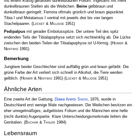
mit einem kräftig gefärbten dunkelbraunen Folium. Ingesamt mit mehr
dunkelbraunen Stellen als die Weibchen.
Beine
gelbbraun und
dunkelbraun geringelt. Femora oftmals grünlich und braun gepunktet.
Tibia I und Metatarsus I ventral mit jeweils drei bis vier langen
Stachelpaaren.
(
Locket & Millidge
1951)
Pedipalpus
mit gerader Embolusspitze. Der untere Teil des spitz
endenden Teils der Tibialapophyse setzt sich rechtwinklig ab. Die Lücke
zwischen den beiden Teilen der Tibialapophyse ist U-förmig.
(
Heimer &
Nentwig
1991)
.
Bemerkung
Jungtiere beider Geschlechter sind auffällig grün und braun gefärbt. Die
grüne Farbe der Art verliert sich schnell in Alkohol, die Tiere werden
gelblich.
(
Heimer & Nentwig
1991)
(
Locket & Millidge
1951)
Ähnliche Arten
Eine zweite Art der Gattung,
Diaea livens
Simon
, 1876, wurde in
Deutschland erst wenige Male nachgewiesen. Die Weibchen besitzen ein
eher unregelmäßiges, aufgelöstes Folium und die Männchen eine helle
(nicht dunkle) Augenpartie. Klare Unterscheidungsmerkmale liefern die
Genitalien.
(
Buchar & Thaler
1984)
Lebensraum