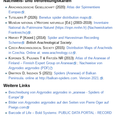
Nachweis- und Verbreitungskarten
Arachnologische Gesellschaft
(2020):
Atlas der Spinnentiere
Europas
.
Tutelaers P
(2026):
Benelux spider distribution maps
.
Muséum national d’Histoire naturelle
[Ed.] (2003–2019):
Inventaire
National du Patrimoine Naturel (https://inpn.mnhn.fr) (Nachweiskarten
Frankreichs)
.
Harvey P
[Koord.] (2014):
Spider and Harvestman Recording
Scheme
.
British Arachnological Society
.
Czech Arachnological Society
(2015):
Distribution Maps of Arachnids
in Czechia. Online at: www.arachnology.cz
.
Koponen S, Pajunen T & Fritzén NR
(2013):
Atlas of the Araneae of
Finland – Finnish Expert Group on Araneae
.:
Nachweise von
Argyrodes argyrodes
(PDF)
Dimitrov D, Indzhov S
(2021):
Spiders (Araneae) of Balkan
Peninsula. online at http://balkan-spiders.com. Version 2021.
.
Weitere Links
Beschreibung von
Argyrodes argyrodes
in „araneae - Spiders of
Europe”
Bilder von
Argyrodes argyrodes
auf den Seiten von Pierre Oger auf
Piwigo.com
Barcode of Life – Bold Systems: PUBLIC DATA PORTAL - RECORD