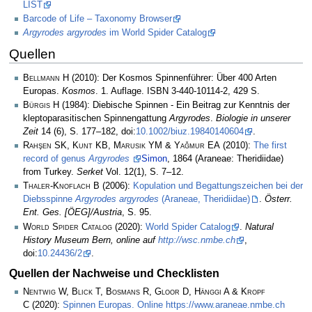
LIST
Barcode of Life – Taxonomy Browser
Argyrodes argyrodes
im World Spider Catalog
Quellen
Bellmann H
(2010): Der Kosmos Spinnenführer: Über 400 Arten
Europas.
Kosmos
. 1. Auflage. ISBN 3-440-10114-2, 429 S.
Bürgis H
(1984): Diebische Spinnen - Ein Beitrag zur Kenntnis der
kleptoparasitischen Spinnengattung
Argyrodes
.
Biologie in unserer
Zeit
14 (6), S. 177–182, doi:
10.1002/biuz.19840140604
.
Rahşen SK, Kunt KB, Marusik YM & Yağmur EA
(2010):
The first
record of genus
Argyrodes
Simon
, 1864 (Araneae: Theridiidae)
from Turkey.
Serket
Vol. 12(1), S. 7–12.
Thaler-Knoflach B
(2006):
Kopulation und Begattungszeichen bei der
Diebsspinne
Argyrodes argyrodes
(Araneae, Theridiidae)
.
Österr.
Ent. Ges. [ÖEG]/Austria
, S. 95.
World Spider Catalog
(2020):
World Spider Catalog
.
Natural
History Museum Bern, online auf
http://wsc.nmbe.ch
,
doi:
10.24436/2
.
Quellen der Nachweise und Checklisten
Nentwig W, Blick T, Bosmans R, Gloor D, Hänggi A & Kropf
C
(2020):
Spinnen Europas. Online https://www.araneae.nmbe.ch