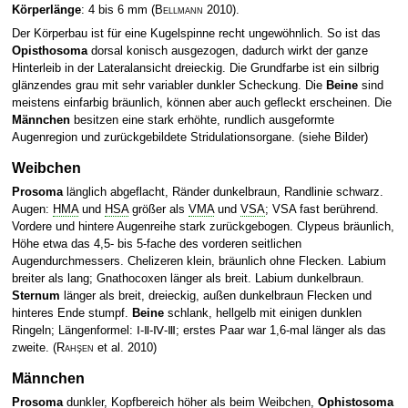
Körperlänge
: 4 bis 6 mm
(
Bellmann
2010)
.
Der Körperbau ist für eine Kugelspinne recht ungewöhnlich. So ist das
Opisthosoma
dorsal konisch ausgezogen, dadurch wirkt der ganze
Hinterleib in der Lateralansicht dreieckig. Die Grundfarbe ist ein silbrig
glänzendes grau mit sehr variabler dunkler Scheckung. Die
Beine
sind
meistens einfarbig bräunlich, können aber auch gefleckt erscheinen. Die
Männchen
besitzen eine stark erhöhte, rundlich ausgeformte
Augenregion und zurückgebildete Stridulationsorgane. (siehe Bilder)
Weibchen
Prosoma
länglich abgeflacht, Ränder dunkelbraun, Randlinie schwarz.
Augen:
HMA
und
HSA
größer als
VMA
und
VSA
; VSA fast berührend.
Vordere und hintere Augenreihe stark zurückgebogen. Clypeus bräunlich,
Höhe etwa das 4,5- bis 5-fache des vorderen seitlichen
Augendurchmessers. Chelizeren klein, bräunlich ohne Flecken. Labium
breiter als lang; Gnathocoxen länger als breit. Labium dunkelbraun.
Sternum
länger als breit, dreieckig, außen dunkelbraun Flecken und
hinteres Ende stumpf.
Beine
schlank, hellgelb mit einigen dunklen
Ringeln; Längenformel: Ⅰ-Ⅱ-Ⅳ-Ⅲ; erstes Paar war 1,6-mal länger als das
zweite.
(
Rahşen
et al. 2010)
Männchen
Prosoma
dunkler, Kopfbereich höher als beim Weibchen,
Ophistosoma