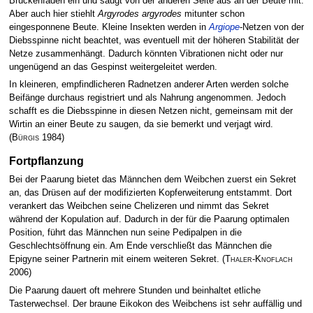
Brückenfäden ein und saugt von der anderen Seite aus an der Beute mit.
Aber auch hier stiehlt
Argyrodes argyrodes
mitunter schon
eingesponnene Beute. Kleine Insekten werden in
Argiope
-Netzen von der
Diebsspinne nicht beachtet, was eventuell mit der höheren Stabilität der
Netze zusammenhängt. Dadurch könnten Vibrationen nicht oder nur
ungenügend an das Gespinst weitergeleitet werden.
In kleineren, empfindlicheren Radnetzen anderer Arten werden solche
Beifänge durchaus registriert und als Nahrung angenommen. Jedoch
schafft es die Diebsspinne in diesen Netzen nicht, gemeinsam mit der
Wirtin an einer Beute zu saugen, da sie bemerkt und verjagt wird.
(
Bürgis
1984)
Fortpflanzung
Bei der Paarung bietet das Männchen dem Weibchen zuerst ein Sekret
an, das Drüsen auf der modifizierten Kopferweiterung entstammt. Dort
verankert das Weibchen seine Chelizeren und nimmt das Sekret
während der Kopulation auf. Dadurch in der für die Paarung optimalen
Position, führt das Männchen nun seine Pedipalpen in die
Geschlechtsöffnung ein. Am Ende verschließt das Männchen die
Epigyne seiner Partnerin mit einem weiteren Sekret.
(
Thaler-Knoflach
2006)
Die Paarung dauert oft mehrere Stunden und beinhaltet etliche
Tasterwechsel. Der braune Eikokon des Weibchens ist sehr auffällig und