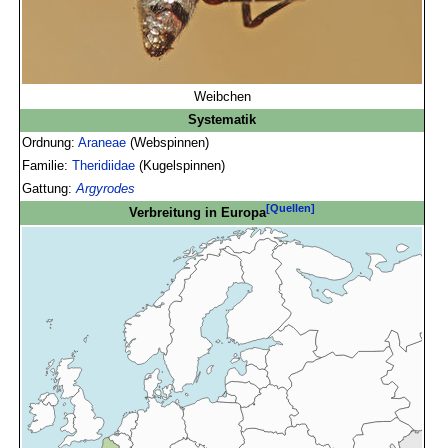
Weibchen
Systematik
Ordnung:
Araneae
(Webspinnen)
Familie:
Theridiidae
(Kugelspinnen)
Gattung:
Argyrodes
[Quellen]
Verbreitung in Europa