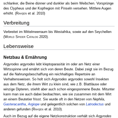
schlanker, die Beine dünner und dunkler als beim Weibchen. Vorsprünge
des Clypheus und der Kopfregion mit Pinseln versehen. Mittlere Augen
erhöht.
(
Rahşen
et al. 2010)
Verbreitung
Verbreitet im Mittelmeerraum bis Westafrika, sowie auf den Seychellen
(
World Spider Catalog
2020)
.
Lebensweise
Netzbau & Ernährung
Argyrodes argyrodes
lebt kleptoparasitär im oder am Netz einer
Wirtsspinne und ernährt sich von deren Beute. Dabei zeigt sie im Bezug
auf die Nahrungsbeschaffung ein reichhaltiges Repertoire an
Verhaltensweisen. So holt sich
Argyrodes argyrodes
sowohl Insekten
aus dem Netz, die ihrem Wirt zu klein sind, wie z.B. Blattläuse oder
winzige Dipteren, stiehlt aber auch schon eingesponnene Beute. Mitunter
kann man sie auch dabei beobachten, wie sie zusammen mit dem Wirt
an einem Beutetier frisst. Sie wurde oft in den Netzen von
Nephila
,
Gasteracantha
,
Argiope
und gelegentlich solchen von
Latrodectus
und
anderen gefunden
(
Rahşen
et al. 2010)
.
Auch im Bezug auf die eigene Netzkonstruktion verhält sich
Argyrodes