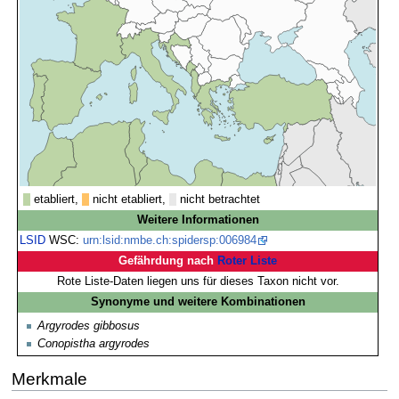
etabliert,
nicht etabliert,
nicht betrachtet
Weitere Informationen
LSID
WSC:
urn:lsid:nmbe.ch:spidersp:006984
Gefährdung nach
Roter Liste
Rote Liste-Daten liegen uns für dieses Taxon nicht vor.
Synonyme und weitere Kombinationen
Argyrodes gibbosus
Conopistha argyrodes
Merkmale