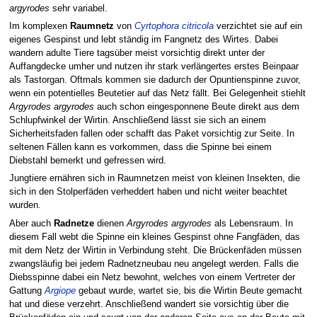
argyrodes
sehr variabel.
Im komplexen
Raumnetz
von
Cyrtophora citricola
verzichtet sie auf ein
eigenes Gespinst und lebt ständig im Fangnetz des Wirtes. Dabei
wandern adulte Tiere tagsüber meist vorsichtig direkt unter der
Auffangdecke umher und nutzen ihr stark verlängertes erstes Beinpaar
als Tastorgan. Oftmals kommen sie dadurch der Opuntienspinne zuvor,
wenn ein potentielles Beutetier auf das Netz fällt. Bei Gelegenheit stiehlt
Argyrodes argyrodes
auch schon eingesponnene Beute direkt aus dem
Schlupfwinkel der Wirtin. Anschließend lässt sie sich an einem
Sicherheitsfaden fallen oder schafft das Paket vorsichtig zur Seite. In
seltenen Fällen kann es vorkommen, dass die Spinne bei einem
Diebstahl bemerkt und gefressen wird.
Jungtiere ernähren sich in Raumnetzen meist von kleinen Insekten, die
sich in den Stolperfäden verheddert haben und nicht weiter beachtet
wurden.
Aber auch
Radnetze
dienen
Argyrodes argyrodes
als Lebensraum. In
diesem Fall webt die Spinne ein kleines Gespinst ohne Fangfäden, das
mit dem Netz der Wirtin in Verbindung steht. Die Brückenfäden müssen
zwangsläufig bei jedem Radnetzneubau neu angelegt werden. Falls die
Diebsspinne dabei ein Netz bewohnt, welches von einem Vertreter der
Gattung
Argiope
gebaut wurde, wartet sie, bis die Wirtin Beute gemacht
hat und diese verzehrt. Anschließend wandert sie vorsichtig über die