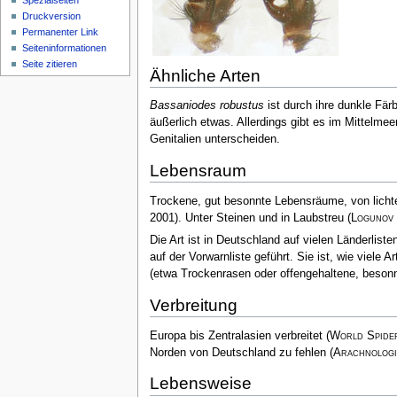
Spezialseiten
Druckversion
Permanenter Link
Seiten­­informationen
Seite zitieren
Ähnliche Arten
Bassaniodes robustus
ist durch ihre dunkle Färb
äußerlich etwas. Allerdings gibt es im Mittelme
Genitalien unterscheiden.
Lebensraum
Trockene, gut besonnte Lebensräume, von licht
2001)
. Unter Steinen und in Laubstreu
(
Logunov
Die Art ist in Deutschland auf vielen Länderlisten
auf der Vorwarnliste geführt. Sie ist, wie viele
(etwa Trockenrasen oder offengehaltene, beson
Verbreitung
Europa bis Zentralasien verbreitet
(
World Spide
Norden von Deutschland zu fehlen
(
Arachnologi
Lebensweise