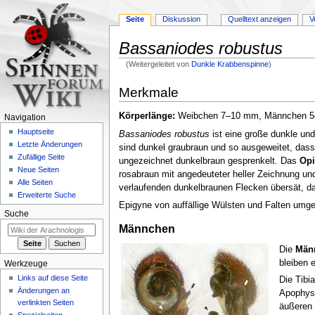
Seite
Diskussion
Quelltext anzeigen
V
Bassaniodes robustus
(Weitergeleitet von
Dunkle Krabbenspinne
)
Zur
Zur
Merkmale
Navigation
Suche
springen
springen
Körperlänge:
Weibchen 7–10 mm, Männchen 
Navigation
Hauptseite
Bassaniodes robustus
ist eine große dunkle und
Letzte Änderungen
sind dunkel graubraun und so ausgeweitet, dass
Zufällige Seite
ungezeichnet dunkelbraun gesprenkelt. Das
Op
Neue Seiten
rosabraun mit angedeuteter heller Zeichnung un
Alle Seiten
verlaufenden dunkelbraunen Flecken übersät, das
Erweiterte Suche
Epigyne von auffällige Wülsten und Falten umgeb
Suche
Männchen
Die
Män
bleiben e
Werkzeuge
Links auf diese Seite
Die Tibi
Änderungen an
Apophyse
verlinkten Seiten
äußeren 