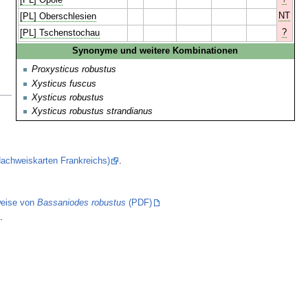
[PL] Opole
NT
[PL] Oberschlesien
?
[PL] Tschenstochau
Synonyme und weitere Kombinationen
Proxysticus robustus
Xysticus fuscus
Xysticus robustus
Xysticus robustus strandianus
(Nachweiskarten Frankreichs)
.
eise von
Bassaniodes robustus
(PDF)
.