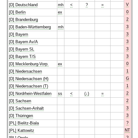
V
[D] Deutschland
mh
<
?
=
0
[D] Berlin
ex
2
[D] Brandenburg
3
[D] Baden-Württemberg
mh
3
[D] Bayern
3
[D] Bayern Av/A
3
[D] Bayern SL
3
[D] Bayern T/S
0
[D] Mecklenburg-Vorp.
ex
1
[D] Niedersachsen
G
[D] Niedersachsen (H)
1
[D] Niedersachsen (T)
2
[D] Nordrhein-Westfalen
ss
<
(↓)
=
2
[D] Sachsen
3
[D] Sachsen-Anhalt
3
[D] Thüringen
?
[PL] Bielitz-Biala
NT
[PL] Kattowitz
?