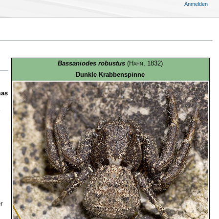
Anmelden
Bassaniodes robustus
(
Hahn
, 1832)
Dunkle Krabbenspinne
as
r