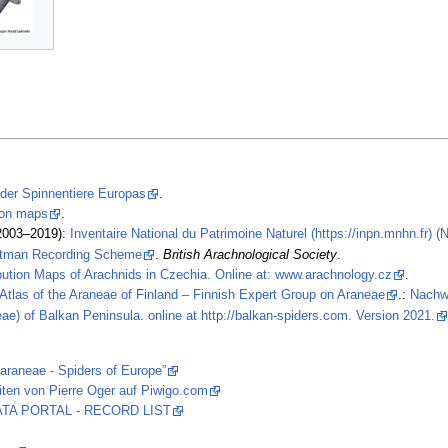
 der Spinnentiere Europas
.
tion maps
.
2003–2019):
Inventaire National du Patrimoine Naturel (https://inpn.mnhn.fr) 
stman Recording Scheme
.
British Arachnological Society
.
ibution Maps of Arachnids in Czechia. Online at: www.arachnology.cz
.
Atlas of the Araneae of Finland – Finnish Expert Group on Araneae
.:
Nachw
ae) of Balkan Peninsula. online at http://balkan-spiders.com. Version 2021.
„araneae - Spiders of Europe”
ten von Pierre Oger auf Piwigo.com
 DATA PORTAL - RECORD LIST