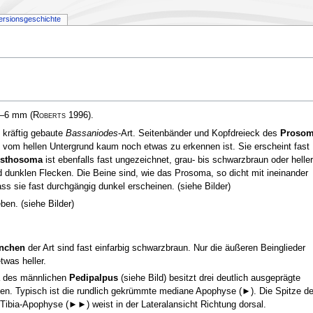
ersionsgeschichte
5–6 mm
(
Roberts
1996)
.
 kräftig gebaute
Bassaniodes
-Art. Seitenbänder und Kopfdreieck des
Prosom
 vom hellen Untergrund kaum noch etwas zu erkennen ist. Sie erscheint fast
isthosoma
ist ebenfalls fast ungezeichnet, grau- bis schwarzbraun oder heller
d dunklen Flecken. Die Beine sind, wie das Prosoma, so dicht mit ineinander
s sie fast durchgängig dunkel erscheinen. (siehe Bilder)
en. (siehe Bilder)
nchen
der Art sind fast einfarbig schwarzbraun. Nur die äußeren Beinglieder
twas heller.
a des männlichen
Pedipalpus
(siehe Bild) besitzt drei deutlich ausgeprägte
n. Typisch ist die rundlich gekrümmte mediane Apophyse (►). Die Spitze de
Tibia-Apophyse (►►) weist in der Lateralansicht Richtung dorsal.