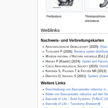
Pedipalpus
Tibialapophyse,
retrolateral
Weblinks
Nachweis- und Verbreitungskarten
Arachnologische Gesellschaft
(2020):
Atlas
Tutelaers P
(2026):
Benelux spider distribu
Muséum national d’Histoire naturelle
[Ed.] (
Harvey P
[Koord.] (2014):
Spider and Harve
Czech Arachnological Society
(2015):
Distr
Koponen S, Pajunen T & Fritzén NR
(2013):
Dimitrov D, Indzhov S
(2021):
Spiders (Arane
Weitere Links
Beschreibung von
Bassaniodes robustus
in 
Bilder von
Bassaniodes robustus
auf den Sei
Barcode of Life – Bold Systems: PUBLIC
Barcode of Life – Taxonomy Browser