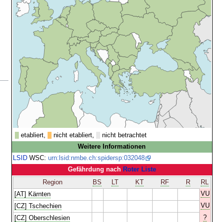
etabliert,
nicht etabliert,
nicht betrachtet
Weitere Informationen
LSID
WSC:
urn:lsid:nmbe.ch:spidersp:032048
Gefährdung nach
Roter Liste
Region
BS
LT
KT
RF
R
RL
VU
[AT] Kärnten
VU
[CZ] Tschechien
?
[CZ] Oberschlesien