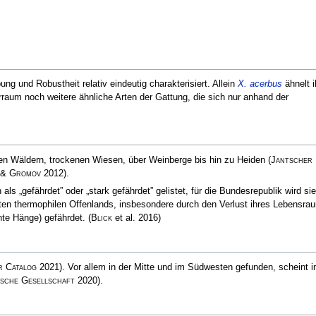
ung und Robustheit relativ eindeutig charakterisiert. Allein
X. acerbus
ähnelt i
erraum noch weitere ähnliche Arten der Gattung, die sich nur anhand der
en Wäldern, trockenen Wiesen, über Weinberge bis hin zu Heiden
(
Jantscher
 & Gromov
2012)
.
 als „gefährdet” oder „stark gefährdet” gelistet, für die Bundesrepublik wird sie
 Arten thermophilen Offenlands, insbesondere durch den Verlust ihres Lebensra
nte Hänge) gefährdet.
(
Blick
et al. 2016)
r Catalog
2021)
. Vor allem in der Mitte und im Südwesten gefunden, scheint 
sche Gesellschaft
2020)
.