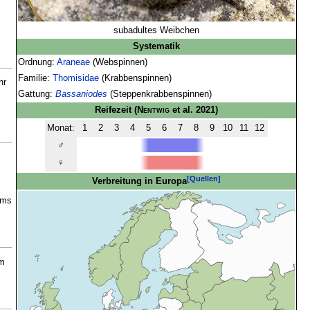
subadultes Weibchen
Systematik
Ordnung:
Araneae
(Webspinnen)
Familie:
Thomisidae
(Krabbenspinnen)
hr
Gattung:
Bassaniodes
(Steppenkrabbenspinnen)
Reifezeit
(
Nentwig
et al. 2021)
Monat:
1
2
3
4
5
6
7
8
9
10
11
12
♂
♀
[Quellen]
Verbreitung in Europa
ums
im