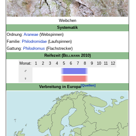
Weibchen
Systematik
Ordnung:
Araneae
(Webspinnen)
Familie:
Philodromidae
(Laufspinnen)
Gattung:
Philodromus
(Flachstrecker)
Reifezeit
(
Bellmann
2010)
Monat:
1
2
3
4
5
6
7
8
9
10
11
12
♂
♀
[Quellen]
Verbreitung in Europa