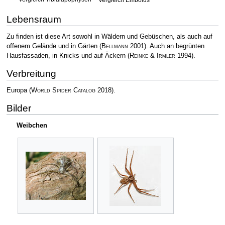
Vergleich Embolus
Lebensraum
Zu finden ist diese Art sowohl in Wäldern und Gebüschen, als auch auf
offenem Gelände und in Gärten
(
Bellmann
2001)
. Auch an begrünten
Hausfassaden, in Knicks und auf Äckern
(
Reinke & Irmler
1994)
.
Verbreitung
Europa
(
World Spider Catalog
2018)
.
Bilder
Weibchen