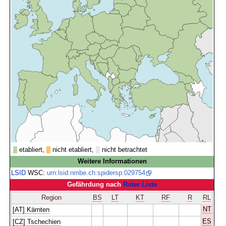
etabliert,
nicht etabliert,
nicht betrachtet
Weitere Informationen
LSID
WSC:
urn:lsid:nmbe.ch:spidersp:029754
Gefährdung nach
Roter Liste
Region
BS
LT
KT
RF
R
RL
NT
[AT] Kärnten
ES
[CZ] Tschechien