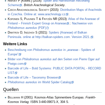
Harvey P
[Koord.] (2014):
Spider and Harvestman Recording
Scheme
.
British Arachnological Society
.
Czech Arachnological Society
(2015):
Distribution Maps of Arachnids
in Czechia. Online at: www.arachnology.cz
.
Koponen S, Pajunen T & Fritzén NR
(2013):
Atlas of the Araneae of
Finland – Finnish Expert Group on Araneae
.:
Nachweise von
Philodromus aureolus
(PDF)
Dimitrov D, Indzhov S
(2021):
Spiders (Araneae) of Balkan
Peninsula. online at http://balkan-spiders.com. Version 2021.
.
Weitere Links
Beschreibung von
Philodromus aureolus
in „araneae - Spiders of
Europe”
Bilder von
Philodromus aureolus
auf den Seiten von Pierre Oger auf
Piwigo.com
Barcode of Life – Bold Systems: PUBLIC DATA PORTAL - RECORD
LIST
Barcode of Life – Taxonomy Browser
Philodromus aureolus
im World Spider Catalog
Quellen
Bellmann H
(2001): Kosmos-Atlas Spinnentiere Europas.
Frankh-
Kosmos Verlag
. ISBN 3-440-09071-X, 304 S.