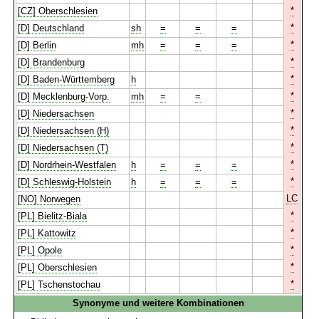
*
[CZ] Oberschlesien
*
[D] Deutschland
sh
=
=
=
*
[D] Berlin
mh
=
=
=
*
[D] Brandenburg
*
[D] Baden-Württemberg
h
*
[D] Mecklenburg-Vorp.
mh
=
=
*
[D] Niedersachsen
*
[D] Niedersachsen (H)
*
[D] Niedersachsen (T)
*
[D] Nordrhein-Westfalen
h
=
=
=
*
[D] Schleswig-Holstein
h
=
=
=
LC
[NO] Norwegen
*
[PL] Bielitz-Biala
*
[PL] Kattowitz
*
[PL] Opole
*
[PL] Oberschlesien
*
[PL] Tschenstochau
Synonyme und weitere Kombinationen