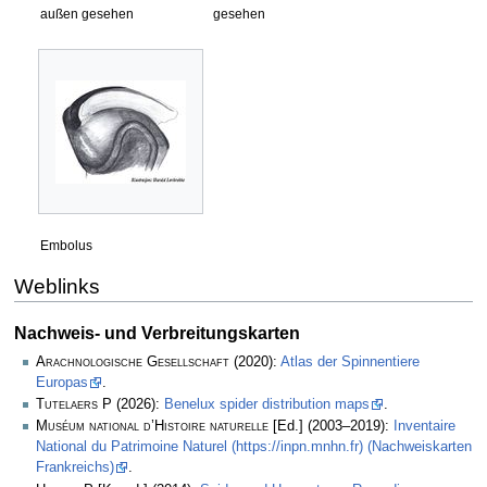
außen gesehen
gesehen
Embolus
Weblinks
Nachweis- und Verbreitungskarten
Arachnologische Gesellschaft
(2020):
Atlas der Spinnentiere
Europas
.
Tutelaers P
(2026):
Benelux spider distribution maps
.
Muséum national d’Histoire naturelle
[Ed.] (2003–2019):
Inventaire
National du Patrimoine Naturel (https://inpn.mnhn.fr) (Nachweiskarten
Frankreichs)
.