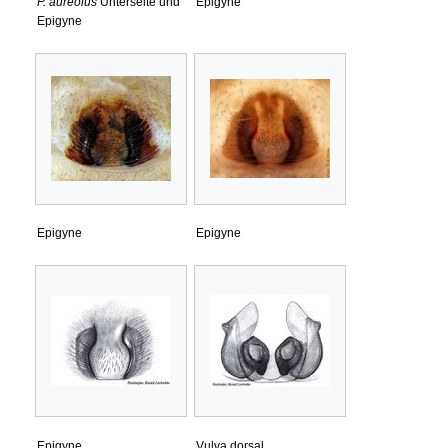
P. aureolus
Unterseite und
Epigyne
Epigyne
Epigyne
Epigyne
Epigyne
Vulva dorsal