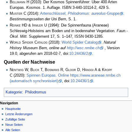
Bellmann H
(2010): Der Kosmos Spinnenführer: Über 400 Arten
Europas.
Kosmos
. 1. Auflage. ISBN 3-440-10114-2, 429 S.
Muster C
(2014):
Artenschlüssel,
Philodromus
:
aureolus
-Gruppe
.
Bestimmungsseiten der Uni Bern
, S. 1.
Reinke HD & Irmler U
(1994): Die Spinnenfauna (Araneae)
Schleswig-Holsteins am Boden und in bodennaher Vegetation.
Faun.-
Ökol. Mitt.
Supplement 17, S. 1–147, ISSN 0430-1285.
World Spider Catalog
(2018):
World Spider Catalog
.
Natural
History Museum Bern, online auf
http://wsc.nmbe.ch
, Version
19.0, abgerufen am 2018-02-7, doi:
10.24436/2
.
Quellen der Nachweise
Nentwig W, Blick T, Bosmans R, Gloor D, Hänggi A & Kropf
C
(2020):
Spinnen Europas. Online https://www.araneae.nmbe.ch
(automatisch synchronisiert)
, doi:
10.24436/1
.
Kategorie
:
Philodromus
Navigation
Hauptseite
Letzte Änderungen
Zufällige Seite
Neue Seiten
Alle Seiten