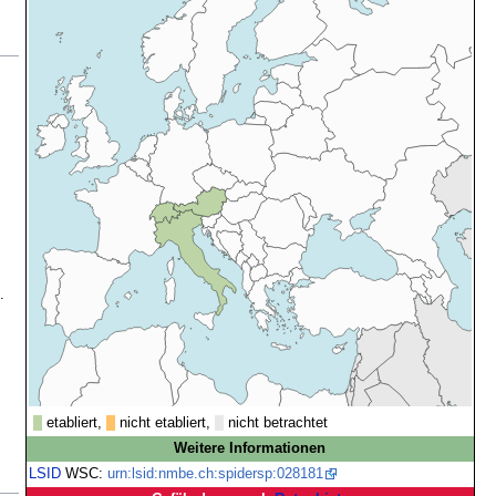
.
etabliert,
nicht etabliert,
nicht betrachtet
Weitere Informationen
LSID
WSC:
urn:lsid:nmbe.ch:spidersp:028181