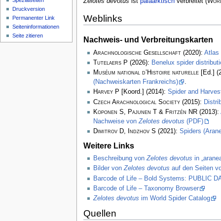
Spezialseiten
Zelotes devotus
ist
paläarktisch
verbreitet
(
Worl
Druckversion
Weblinks
Permanenter Link
Seiten­­informationen
Seite zitieren
Nachweis- und Verbreitungskarten
Arachnologische Gesellschaft
(2020):
Atlas
Tutelaers P
(2026):
Benelux spider distribu
Muséum national d’Histoire naturelle
[Ed.] (
(Nachweiskarten Frankreichs)
.
Harvey P
[Koord.] (2014):
Spider and Harve
Czech Arachnological Society
(2015):
Distr
Koponen S, Pajunen T & Fritzén NR
(2013):
Nachweise von
Zelotes devotus
(PDF)
Dimitrov D, Indzhov S
(2021):
Spiders (Arane
Weitere Links
Beschreibung von
Zelotes devotus
in „arane
Bilder von
Zelotes devotus
auf den Seiten v
Barcode of Life – Bold Systems: PUBLIC
Barcode of Life – Taxonomy Browser
Zelotes devotus
im World Spider Catalog
Quellen