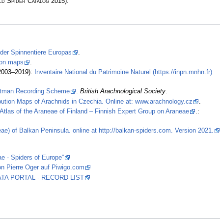
d Spider Catalog
2015)
.
 der Spinnentiere Europas
.
tion maps
.
2003–2019):
Inventaire National du Patrimoine Naturel (https://inpn.mnhn.fr)
stman Recording Scheme
.
British Arachnological Society
.
ibution Maps of Arachnids in Czechia. Online at: www.arachnology.cz
.
Atlas of the Araneae of Finland – Finnish Expert Group on Araneae
.:
ae) of Balkan Peninsula. online at http://balkan-spiders.com. Version 2021.
ae - Spiders of Europe”
on Pierre Oger auf Piwigo.com
 DATA PORTAL - RECORD LIST