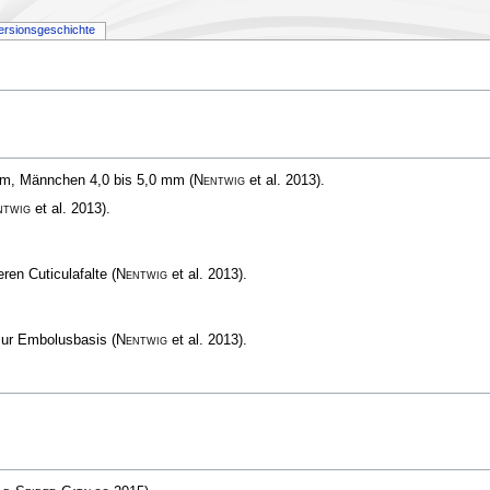
ersionsgeschichte
 mm, Männchen 4,0 bis 5,0 mm
(
Nentwig
et al. 2013)
.
ntwig
et al. 2013)
.
eren Cuticulafalte
(
Nentwig
et al. 2013)
.
 zur Embolusbasis
(
Nentwig
et al. 2013)
.