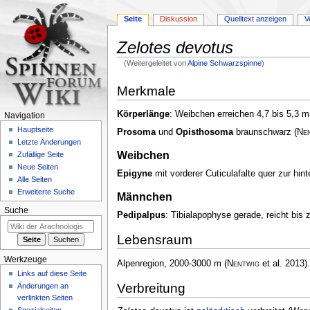
Seite
Diskussion
Quelltext anzeigen
V
Zelotes devotus
(Weitergeleitet von
Alpine Schwarzspinne
)
Zur
Zur
Merkmale
Navigation
Suche
springen
springen
Körperlänge
: Weibchen erreichen 4,7 bis 5,3
Navigation
Hauptseite
Prosoma
und
Opisthosoma
braunschwarz
(
Ne
Letzte Änderungen
Weibchen
Zufällige Seite
Neue Seiten
Epigyne
mit vorderer Cuticulafalte quer zur hint
Alle Seiten
Erweiterte Suche
Männchen
Suche
Pedipalpus
: Tibialapophyse gerade, reicht bis
Lebensraum
Werkzeuge
Alpenregion, 2000-3000 m
(
Nentwig
et al. 2013)
.
Links auf diese Seite
Verbreitung
Änderungen an
verlinkten Seiten