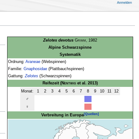
Anmelden
Zelotes devotus
Grimm
, 1982
Alpine Schwarzspinne
Systematik
Ordnung:
Araneae
(Webspinnen)
Familie:
Gnaphosidae
(Plattbauchspinnen)
Gattung:
Zelotes
(Schwarzspinnen)
Reifezeit
(
Nentwig
et al. 2013)
Monat:
1
2
3
4
5
6
7
8
9
10
11
12
♂
♀
[Quellen]
Verbreitung in Europa