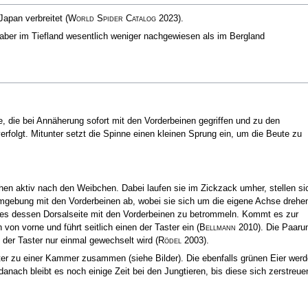
Japan verbreitet
(
World Spider Catalog
2023)
.
de aber im Tiefland wesentlich weniger nachgewiesen als im Bergland
, die bei Annäherung sofort mit den Vorderbeinen gegriffen und zu den
erfolgt. Mitunter setzt die Spinne einen kleinen Sprung ein, um die Beute zu
n aktiv nach den Weibchen. Dabei laufen sie im Zickzack umher, stellen si
Umgebung mit den Vorderbeinen ab, wobei sie sich um die eigene Achse drehe
 es dessen Dorsalseite mit den Vorderbeinen zu betrommeln. Kommt es zur
von vorne und führt seitlich einen der Taster ein
(
Bellmann
2010)
. Die Paaru
der Taster nur einmal gewechselt wird
(
Rödel
2003)
.
ter zu einer Kammer zusammen (siehe Bilder). Die ebenfalls grünen Eier wer
ach bleibt es noch einige Zeit bei den Jungtieren, bis diese sich zerstreue