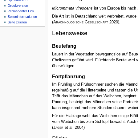
Spezialseiten
Druckversion
Micrommata virescens
ist von Europa bis nach 
Permanenter Link
Die Art ist in Deutschland weit verbreitet, wur
Seiten­­informationen
(
Arachnologische Gesellschaft
2020)
.
Seite zitieren
Lebensweise
Beutefang
Lauert in der Vegetation bewegungslos auf Beute
Chelizeren geführt wird. Flüchtende Beute wird v
überwältigen.
Fortpflanzung
Im Frühling und Frühsommer suchen die Männche
regelmäßig auf die Hinterbeine und tasten die 
Trifft das Männchen auf das Weibchen, beginnt
Paarung, besteigt das Männchen seine Partnerin 
kann insgesamt mehrere Stunden dauern, wobei 
Für die Eiablage webt das Weibchen einige Blät
vom Weibchen bis zum Schlupf bewacht. Auch dan
(
Jäger
et al. 2004)