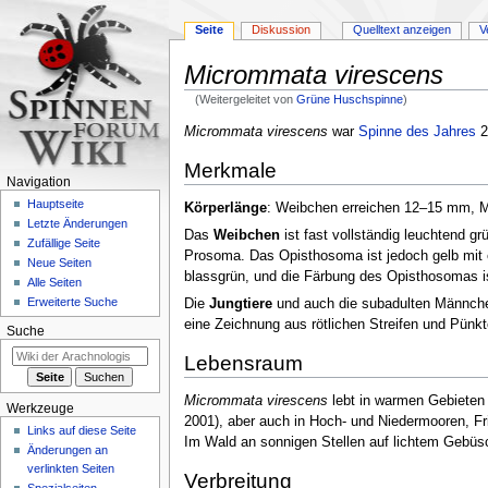
Seite
Diskussion
Quelltext anzeigen
V
Micrommata virescens
(Weitergeleitet von
Grüne Huschspinne
)
Zur
Zur
Micrommata virescens
war
Spinne des Jahres
2
Navigation
Suche
Merkmale
springen
springen
Navigation
Hauptseite
Körperlänge
: Weibchen erreichen 12–15 mm,
Letzte Änderungen
Das
Weibchen
ist fast vollständig leuchtend g
Zufällige Seite
Prosoma. Das Opisthosoma ist jedoch gelb mit e
Neue Seiten
blassgrün, und die Färbung des Opisthosomas i
Alle Seiten
Erweiterte Suche
Die
Jungtiere
und auch die subadulten Männchen 
eine Zeichnung aus rötlichen Streifen und Pünk
Suche
Lebensraum
Micrommata virescens
lebt in warmen Gebieten
Werkzeuge
2001)
, aber auch in Hoch- und Niedermooren, F
Links auf diese Seite
Im Wald an sonnigen Stellen auf lichtem Gebü
Änderungen an
verlinkten Seiten
Verbreitung