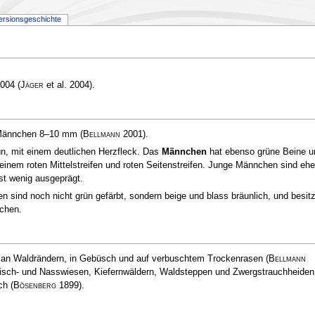
ersionsgeschichte
004
(
Jäger
et al. 2004)
.
 Männchen 8–10 mm
(
Bellmann
2001)
.
rün, mit einem deutlichen Herzfleck. Das
Männchen
hat ebenso grüne Beine u
inem roten Mittelstreifen und roten Seitenstreifen. Junge Männchen sind ehe
st wenig ausgeprägt.
sind noch nicht grün gefärbt, sondern beige und blass bräunlich, und besit
tchen.
 an Waldrändern, in Gebüsch und auf verbuschtem Trockenrasen
(
Bellmann
risch- und Nasswiesen, Kiefernwäldern, Waldsteppen und Zwergstrauchheiden
sch
(
Bösenberg
1899)
.