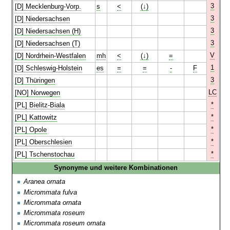
3
[D] Mecklenburg-Vorp.
s
<
(↓)
3
[D] Niedersachsen
3
[D] Niedersachsen (H)
3
[D] Niedersachsen (T)
V
[D] Nordrhein-Westfalen
mh
<
(↓)
=
1
[D] Schleswig-Holstein
es
=
=
-
F
3
[D] Thüringen
LC
[NO] Norwegen
*
[PL] Bielitz-Biala
*
[PL] Kattowitz
*
[PL] Opole
*
[PL] Oberschlesien
*
[PL] Tschenstochau
Synonyme und weitere Kombinationen
Aranea ornata
Micrommata fulva
Micrommata ornata
Micrommata roseum
Micrommata roseum ornata