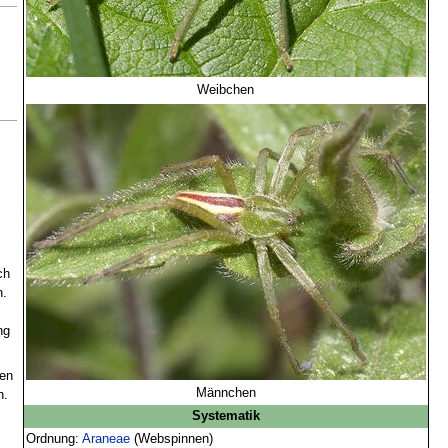
Weibchen
ch
n.
ng
den
Männchen
n.
Systematik
Ordnung:
Araneae
(Webspinnen)