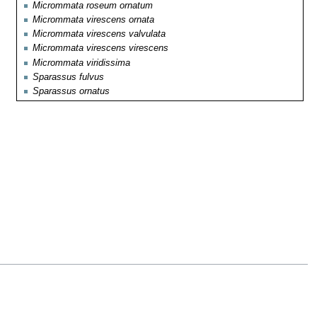
Micrommata roseum ornatum
Micrommata virescens ornata
Micrommata virescens valvulata
Micrommata virescens virescens
Micrommata viridissima
Sparassus fulvus
Sparassus ornatus