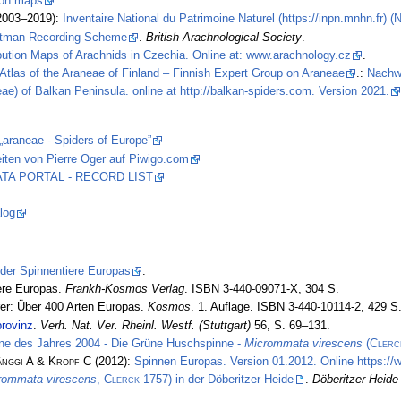
tion maps
.
2003–2019):
Inventaire National du Patrimoine Naturel (https://inpn.mnhn.fr) 
stman Recording Scheme
.
British Arachnological Society
.
ibution Maps of Arachnids in Czechia. Online at: www.arachnology.cz
.
Atlas of the Araneae of Finland – Finnish Expert Group on Araneae
.:
Nachw
ae) of Balkan Peninsula. online at http://balkan-spiders.com. Version 2021.
„araneae - Spiders of Europe”
iten von Pierre Oger auf Piwigo.com
 DATA PORTAL - RECORD LIST
log
 der Spinnentiere Europas
.
ere Europas.
Frankh-Kosmos Verlag
. ISBN 3-440-09071-X, 304 S.
er: Über 400 Arten Europas.
Kosmos
. 1. Auflage. ISBN 3-440-10114-2, 429 S
provinz
.
Verh. Nat. Ver. Rheinl. Westf. (Stuttgart)
56, S. 69–131.
ne des Jahres 2004 - Die Grüne Huschspinne -
Micrommata virescens
(
Clerc
änggi A & Kropf C
(2012):
Spinnen Europas. Version 01.2012. Online https:/
rommata virescens
,
Clerck
1757) in der Döberitzer Heide
.
Döberitzer Heide