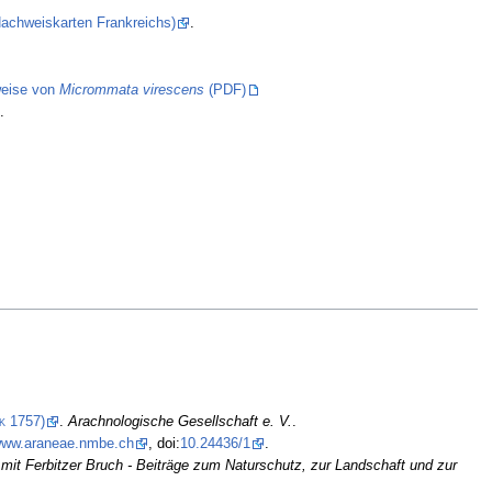
(Nachweiskarten Frankreichs)
.
eise von
Micrommata virescens
(PDF)
.
.
k
1757)
.
Arachnologische Gesellschaft e. V.
.
/www.araneae.nmbe.ch
, doi:
10.24436/1
.
 mit Ferbitzer Bruch - Beiträge zum Naturschutz, zur Landschaft und zur