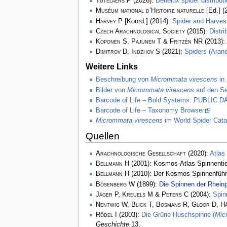
Tutelaers P
(2026):
Benelux spider distribu
Muséum national d’Histoire naturelle
[Ed.] (
Harvey P
[Koord.] (2014):
Spider and Harve
Czech Arachnological Society
(2015):
Distr
Koponen S, Pajunen T & Fritzén NR
(2013):
Dimitrov D, Indzhov S
(2021):
Spiders (Arane
Weitere Links
Beschreibung von
Micrommata virescens
in 
Bilder von
Micrommata virescens
auf den Se
Barcode of Life – Bold Systems: PUBLIC
Barcode of Life – Taxonomy Browser
Micrommata virescens
im World Spider Cata
Quellen
Arachnologische Gesellschaft
(2020):
Atlas
Bellmann H
(2001): Kosmos-Atlas Spinnenti
Bellmann H
(2010): Der Kosmos Spinnenführ
Bösenberg W
(1899):
Die Spinnen der Rhein
Jäger P, Kreuels M & Peters C
(2004):
Spin
Nentwig W, Blick T, Bosmans R, Gloor D, H
Rödel I
(2003):
Die Grüne Huschspinne (
Mic
Geschichte
13.