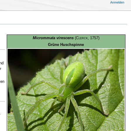
Anmelden
Micrommata virescens
(
Clerck
, 1757)
Grüne Huschspinne
nd
r
zen
.