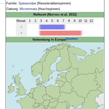
Familie:
Sparassidae
(Riesenkrabbenspinnen)
Gattung:
Micrommata
(Huschspinnen)
Reifezeit
(
Nentwig
et al. 2012)
Monat:
1
2
3
4
5
6
7
8
9
10
11
12
♂
♀
[Quellen]
Verbreitung in Europa