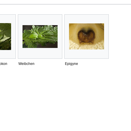
kokon
Weibchen
Epigyne