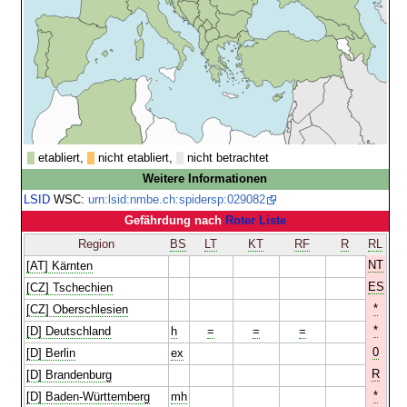
etabliert,
nicht etabliert,
nicht betrachtet
Weitere Informationen
LSID
WSC:
urn:lsid:nmbe.ch:spidersp:029082
Gefährdung nach
Roter Liste
Region
BS
LT
KT
RF
R
RL
NT
[AT] Kärnten
ES
[CZ] Tschechien
*
[CZ] Oberschlesien
*
[D] Deutschland
h
=
=
=
0
[D] Berlin
ex
R
[D] Brandenburg
*
[D] Baden-Württemberg
mh