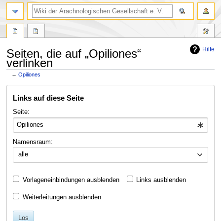
Hilfe
Seiten, die auf „Opiliones“
verlinken
←
Opiliones
Zur
Zur
Links auf diese Seite
Navigation
Suche
springen
springen
Seite:
Namensraum:
alle
Vorlageneinbindungen ausblenden
Links ausblenden
Weiterleitungen ausblenden
Los