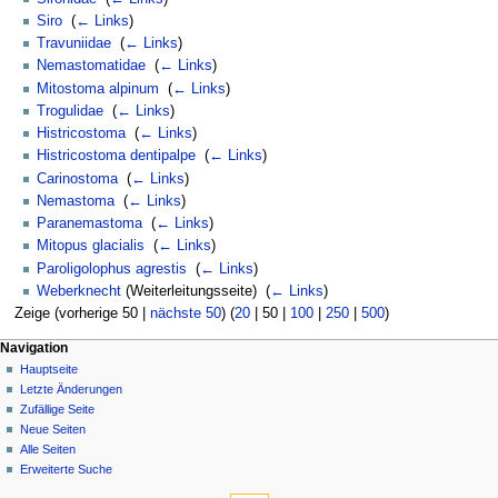
Siro
‎
(
← Links
)
Travuniidae
‎
(
← Links
)
Nemastomatidae
‎
(
← Links
)
Mitostoma alpinum
‎
(
← Links
)
Trogulidae
‎
(
← Links
)
Histricostoma
‎
(
← Links
)
Histricostoma dentipalpe
‎
(
← Links
)
Carinostoma
‎
(
← Links
)
Nemastoma
‎
(
← Links
)
Paranemastoma
‎
(
← Links
)
Mitopus glacialis
‎
(
← Links
)
Paroligolophus agrestis
‎
(
← Links
)
Weberknecht
(Weiterleitungsseite) ‎
(
← Links
)
Zeige (
vorherige 50
|
nächste 50
) (
20
|
50
|
100
|
250
|
500
)
Navigation
Hauptseite
Letzte Änderungen
Zufällige Seite
Neue Seiten
Alle Seiten
Erweiterte Suche