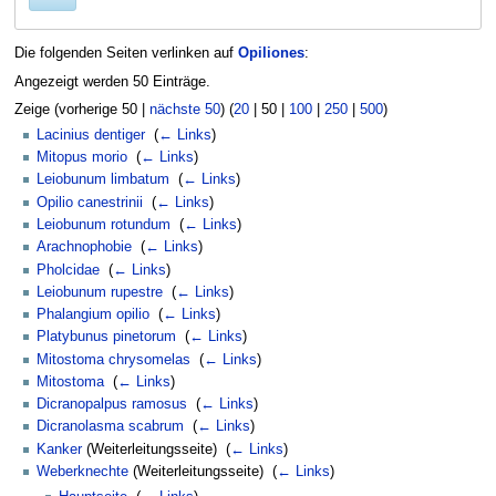
Die folgenden Seiten verlinken auf
Opiliones
:
Angezeigt werden 50 Einträge.
Zeige (
vorherige 50
|
nächste 50
) (
20
|
50
|
100
|
250
|
500
)
Lacinius dentiger
‎
(
← Links
)
Mitopus morio
‎
(
← Links
)
Leiobunum limbatum
‎
(
← Links
)
Opilio canestrinii
‎
(
← Links
)
Leiobunum rotundum
‎
(
← Links
)
Arachnophobie
‎
(
← Links
)
Pholcidae
‎
(
← Links
)
Leiobunum rupestre
‎
(
← Links
)
Phalangium opilio
‎
(
← Links
)
Platybunus pinetorum
‎
(
← Links
)
Mitostoma chrysomelas
‎
(
← Links
)
Mitostoma
‎
(
← Links
)
Dicranopalpus ramosus
‎
(
← Links
)
Dicranolasma scabrum
‎
(
← Links
)
Kanker
(Weiterleitungsseite) ‎
(
← Links
)
Weberknechte
(Weiterleitungsseite) ‎
(
← Links
)