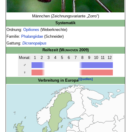
Männchen (Zeichnungsvariante „Zorro“)
Systematik
Ordnung:
Opiliones
(Weberknechte)
Familie:
Phalangiidae
(Schneider)
Gattung:
Dicranopalpus
Reifezeit
(
Wijnhoven
2009)
Monat:
1
2
3
4
5
6
7
8
9
10
11
12
♂
♀
[Quellen]
Verbreitung in Europa