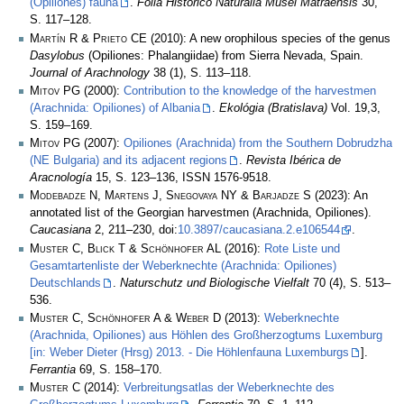
(Opiliones) fauna
.
Folia Historico Naturalia Musei Matraensis
30,
S. 117–128.
Martín R & Prieto CE
(2010): A new orophilous species of the genus
Dasylobus
(Opiliones: Phalangiidae) from Sierra Nevada, Spain.
Journal of Arachnology
38 (1), S. 113–118.
Mitov PG
(2000):
Contribution to the knowledge of the harvestmen
(Arachnida: Opiliones) of Albania
.
Ekológia (Bratislava)
Vol. 19,3,
S. 159–169.
Mitov PG
(2007):
Opiliones (Arachnida) from the Southern Dobrudzha
(NE Bulgaria) and its adjacent regions
.
Revista Ibérica de
Aracnología
15, S. 123–136, ISSN 1576-9518.
Modebadze N, Martens J, Snegovaya NY & Barjadze S
(2023): An
annotated list of the Georgian harvestmen (Arachnida, Opiliones).
Caucasiana
2, 211–230, doi:
10.3897/caucasiana.2.e106544
.
Muster C, Blick T & Schönhofer AL
(2016):
Rote Liste und
Gesamtartenliste der Weberknechte (Arachnida: Opiliones)
Deutschlands
.
Naturschutz und Biologische Vielfalt
70 (4), S. 513–
536.
Muster C, Schönhofer A & Weber D
(2013):
Weberknechte
(Arachnida, Opiliones) aus Höhlen des Großherzogtums Luxemburg
[in: Weber Dieter (Hrsg) 2013. - Die Höhlenfauna Luxemburgs
].
Ferrantia
69, S. 158–170.
Muster C
(2014):
Verbreitungsatlas der Weberknechte des