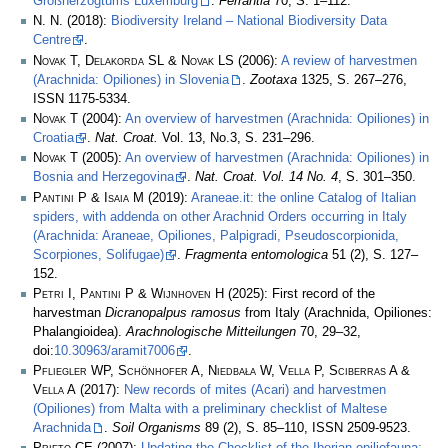
Großherzogtums Luxemburg
.
Ferrantia
70, S. 1–112.
N. N.
(2018):
Biodiversity Ireland – National Biodiversity Data
Centre
.
Novak T, Delakorda SL & Novak LS
(2006):
A review of harvestmen
(Arachnida: Opiliones) in Slovenia
.
Zootaxa
1325, S. 267–276,
ISSN 1175-5334.
Novak T
(2004):
An overview of harvestmen (Arachnida: Opiliones) in
Croatia
.
Nat. Croat.
Vol. 13, No.3, S. 231–296.
Novak T
(2005):
An overview of harvestmen (Arachnida: Opiliones) in
Bosnia and Herzegovina
.
Nat. Croat. Vol. 14 No. 4
, S. 301–350.
Pantini P & Isaia M
(2019):
Araneae.it: the online Catalog of Italian
spiders, with addenda on other Arachnid Orders occurring in Italy
(Arachnida: Araneae, Opiliones, Palpigradi, Pseudoscorpionida,
Scorpiones, Solifugae)
.
Fragmenta entomologica
51 (2), S. 127–
152.
Petri I, Pantini P & Wijnhoven H
(2025): First record of the
harvestman
Dicranopalpus ramosus
from Italy (Arachnida, Opiliones:
Phalangioidea).
Arachnologische Mitteilungen
70, 29–32,
doi:
10.30963/aramit7006
.
Pfliegler WP, Schönhofer A, Niedbała W, Vella P, Sciberras A &
Vella A
(2017):
New records of mites (Acari) and harvestmen
(Opiliones) from Malta with a preliminary checklist of Maltese
Arachnida
.
Soil Organisms
89 (2), S. 85–110, ISSN 2509-9523.