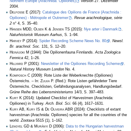
Northern Europe (Arachnida: Opiliones)
Version 27. Dezember
2004.
Delfosse E
(2017):
Catalogue des Opilions de France (Arachnida :
Opiliones) - Métropole et Outremer
.
Revue arachnologique, série
2
n° 4, S. 35–40.
Hansen MDD, Olsen K & Jensen TS
(2015):
Nye arter i Danmark
.
Naturhistorisk Museum Aarhus
, S. 1–94.
Harvey P
(2014):
Spider Recording Scheme News No. 80
.
Newsl.
Br. arachnol. Soc.
131, S. 12–20.
Heinäjoki M
(1944): Die Opilionenfauna Finnlands.
Acta Zoologica
Fennica
42, 1–26.
Hillyard P
(2001):
Newsletter of the Opiliones Recording Scheme
.
Natural History Museum London
No. 4.
Komposch C
(2009): Rote Liste der Weberknechte (Opiliones)
Österreichs. – In:
Zulka
P. (Red.): Rote Listen gefährdeter Tiere
Österreichs. Checklisten, Gefährdungsanalysen, Handlungsbedarf.
Grüne Reihe des Lebensministeriums
14/3, S. 397–483.
Kurt K
(2014): Updated Checklist of Harvestmen (Arachnida:
Opiliones) in Turkey.
Arch. Biol. Sci.
66 (4), 1617–1631.
Kury AB, Kury IS & De Oliveira ABR
(2024): Checklists of extant
harvestman (Arachnida: Opiliones) species for all the countries of the
world.
Zootaxa
5515 (1), 1–162.
Lengyel GD & Murányi D
(2006):
Data to the Hungarian harvestman