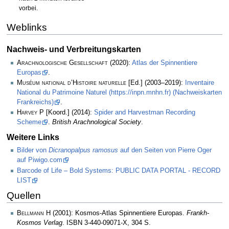
vorbei.
Weblinks
Nachweis- und Verbreitungskarten
Arachnologische Gesellschaft
(2020):
Atlas der Spinnentiere
Europas
.
Muséum national d’Histoire naturelle
[Ed.] (2003–2019):
Inventaire
National du Patrimoine Naturel (https://inpn.mnhn.fr) (Nachweiskarten
Frankreichs)
.
Harvey P
[Koord.] (2014):
Spider and Harvestman Recording
Scheme
.
British Arachnological Society
.
Weitere Links
Bilder von
Dicranopalpus ramosus
auf den Seiten von Pierre Oger
auf Piwigo.com
Barcode of Life – Bold Systems: PUBLIC DATA PORTAL - RECORD
LIST
Quellen
Bellmann H
(2001): Kosmos-Atlas Spinnentiere Europas.
Frankh-
Kosmos Verlag
. ISBN 3-440-09071-X, 304 S.