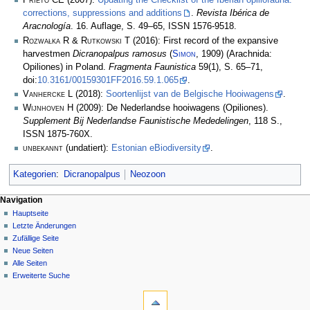
Prieto CE
(2007):
Updating the Checklist of the Iberian opiliofauna:
corrections, suppressions and additions
.
Revista Ibérica de
Aracnología
. 16. Auflage, S. 49–65, ISSN 1576-9518.
Rozwałka R & Rutkowski T
(2016): First record of the expansive
harvestmen
Dicranopalpus ramosus
(
Simon
, 1909) (Arachnida:
Opiliones) in Poland.
Fragmenta Faunistica
59(1), S. 65–71,
doi:
10.3161/00159301FF2016.59.1.065
.
Vanhercke L
(2018):
Soortenlijst van de Belgische Hooiwagens
.
Wijnhoven H
(2009): De Nederlandse hooiwagens (Opiliones).
Supplement Bij Nederlandse Faunistische Mededelingen
, 118 S.,
ISSN 1875-760X.
unbekannt
(undatiert):
Estonian eBiodiversity
.
Kategorien
:
Dicranopalpus
Neozoon
Navigation
Hauptseite
Letzte Änderungen
Zufällige Seite
Neue Seiten
Alle Seiten
Erweiterte Suche