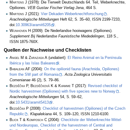
Martens J
(1978): Die Tierwelt Deutschlands 64. Teil, Weberknechte,
Opiliones.
VEB Gustav Fischer Verlag Jena
, 464 S.
Martens J
(2021):
Vier Dekaden Weberknechtforschung
.
Arachnologische Mitteilungen
Heft 62, S. 35–60, ISSN 2199-7233,
doi:
10.30963/aramit6205
.
Wijnhoven H
(2009): De Nederlandse hooiwagens (Opiliones).
Supplement Bij Nederlandse Faunistische Mededelingen
, 118 S.,
ISSN 1875-760X.
Quellen der Nachweise und Checklisten
Angel M & Zarazaga A
(undatiert):
El Reino Animal en la Península
Ibérica y las Islas Baleares
.
Babalean AF
(2004):
On the opilionid fauna (Arachnida, Opiliones)
from the SW part of Romania
.
Acta Zoologica Universitatis
Comenianae
46 (2), S. 79–86.
Bezděčka P, Bezděčková K & Kvamme T
(2017):
Revised checklist of
Nordic harvestmen (Opiliones) with five species new to Norway
.
Arachnologische Mitteilungen
54, S. 59–62,
doi:
10.5431/aramit5413
.
Bezděčka P
(2008):
Checklist of harvestmen (Opiliones) of the Czech
Republic
.
Klapalekiana
44, S. 109–120, ISSN 1210-6100.
Blick T & Komposch C
(2004):
Checkliste der Weberknechte Mittel-
und Nordeuropas, Checklist of the harvestmen of Central and