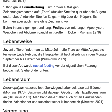
(
Martens
1978)
Silbrig graue
Grundfärbung
. Tritt in zwei auffälligen
Zeichnungsvarianten auf: „Zorro“ (dunkler Streifen quer über die Augen)
und „Irokese“ (dunkler Streifen längs, mittig über den Körper). Es
kommen aber auch Tiere ohne Zeichnung vor.
Beine
intensiv geringelt und lang.
Pedipalpen
mit langen Apophysen.
Weibchen auf Abdomen caudal mit großem Höcker.
(
Martens
1978)
Lebensweise
Juvenile Tiere findet man ab Mitte Juli, reife Tiere ab Mitte August bis
teilweise Ende Februar, die Hauptaktivität liegt allerdings in den Monaten
September bis Dezember
(
Wijnhoven
2009)
.
Bei dieser Art wurde
nuptial feeding
vor der eigentlichen Paarung
beobachtet. Siehe Bilder unten.
Lebensraum
Dicranopalpus ramosus
lebt überwiegend arboricol, also auf Bäumen
(
Martens
1978)
.
Bellmann
gibt dagegen Gebüsch als Hauptlebensraum
an
(
Bellmann
2001)
. Man kann die Art aber auch oft an Hauswänden
finden. Atlantischer und subatlantischer Klimabereich
(
Martens
2021)
.
Verbreitung