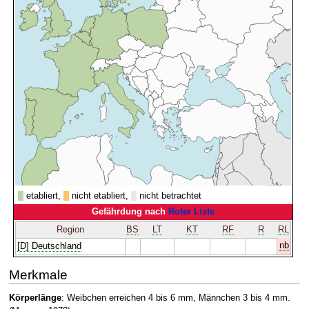
etabliert,
nicht etabliert,
nicht betrachtet
Gefährdung nach
Roter Liste
Region
BS
LT
KT
RF
R
RL
nb
[D] Deutschland
Merkmale
Körperlänge
: Weibchen erreichen 4 bis 6 mm, Männchen 3 bis 4 mm.