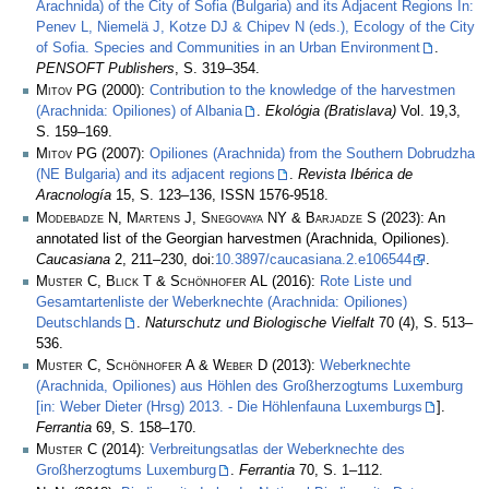
Arachnida) of the City of Sofia (Bulgaria) and its Adjacent Regions In:
Penev L, Niemelä J, Kotze DJ & Chipev N (eds.), Ecology of the City
of Sofia. Species and Communities in an Urban Environment
.
PENSOFT Publishers
, S. 319–354.
Mitov PG
(2000):
Contribution to the knowledge of the harvestmen
(Arachnida: Opiliones) of Albania
.
Ekológia (Bratislava)
Vol. 19,3,
S. 159–169.
Mitov PG
(2007):
Opiliones (Arachnida) from the Southern Dobrudzha
(NE Bulgaria) and its adjacent regions
.
Revista Ibérica de
Aracnología
15, S. 123–136, ISSN 1576-9518.
Modebadze N, Martens J, Snegovaya NY & Barjadze S
(2023): An
annotated list of the Georgian harvestmen (Arachnida, Opiliones).
Caucasiana
2, 211–230, doi:
10.3897/caucasiana.2.e106544
.
Muster C, Blick T & Schönhofer AL
(2016):
Rote Liste und
Gesamtartenliste der Weberknechte (Arachnida: Opiliones)
Deutschlands
.
Naturschutz und Biologische Vielfalt
70 (4), S. 513–
536.
Muster C, Schönhofer A & Weber D
(2013):
Weberknechte
(Arachnida, Opiliones) aus Höhlen des Großherzogtums Luxemburg
[in: Weber Dieter (Hrsg) 2013. - Die Höhlenfauna Luxemburgs
].
Ferrantia
69, S. 158–170.
Muster C
(2014):
Verbreitungsatlas der Weberknechte des
Großherzogtums Luxemburg
.
Ferrantia
70, S. 1–112.