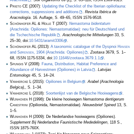
Arachnida
.
Soil Organisms
89 (2), S. 85–110, ISSN 2509-9523.
Prieto CE
(2007):
Updating the Checklist of the Iberian opiliofauna:
corrections, suppressions and additions
.
Revista Ibérica de
Aracnología
. 16. Auflage, S. 49–65, ISSN 1576-9518.
Schönhofer AL & Holle T
(2007):
Nemastoma bidentatum
(Arachnida: Opiliones: Nemastomatidae): neu für Deutschland und
die Tschechische Republik
.
Arachnologische Mitteilungen
33, S.
25–30, doi:
10.5431/aramit3306
.
Schönhofer AL
(2013):
A taxonomic catalogue of the Dyspnoi
Hansen
and
Sørensen
, 1904 (Arachnida: Opiliones)
.
Zootaxa
3679, S. 1–
68, ISSN 1175-5334, doi:
10.11646/zootaxa.3679.1.1
.
Spungis V
(2008):
Fauna, Distribution, Habitat Preference and
Abundance of Harvestmen (Opiliones) in Latvia
.
Latvijas
Entomologs
45, S. 14–24.
Vanhercke L
(2015):
Opiliones in Belgium
.
Arabel (Arachnologia
Belgica),
, S. 1–34.
Vanhercke L
(2018):
Soortenlijst van de Belgische Hooiwagens
.
Wijnhoven H
(1998): De kleine hooiwagen
Nemastoma dentigerum
Canestrini
(Opilionida, Nemastomatidae).
Nieuwsbrief Spined
13, S.
1–5.
Wijnhoven H
(2009): De Nederlandse hooiwagens (Opiliones).
Supplement Bij Nederlandse Faunistische Mededelingen
, 118 S.,
ISSN 1875-760X.