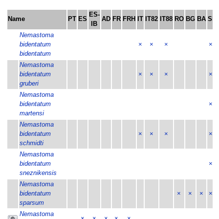
ES-
Name
PT
ES
AD
FR
FRH
IT
IT82
IT88
RO
BG
BA
SI
IB
Nemastoma
bidentatum
×
×
×
×
bidentatum
Nemastoma
bidentatum
×
×
×
×
gruberi
Nemastoma
bidentatum
×
martensi
Nemastoma
bidentatum
×
×
×
×
schmidti
Nemastoma
bidentatum
×
sneznikensis
Nemastoma
bidentatum
×
×
×
×
sparsum
Nemastoma
×
×
×
×
×