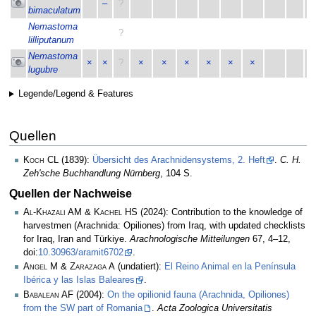
–
?
bimaculatum
Nemastoma
?
lilliputanum
Nemastoma
×
×
?
×
×
×
×
×
×
lugubre
Legende/Legend & Features
Quellen
Koch CL
(1839):
Übersicht des Arachnidensystems, 2. Heft
.
C. H.
Zeh'sche Buchhandlung Nürnberg
, 104 S.
Quellen der Nachweise
Al-Khazali AM & Kachel HS
(2024): Contribution to the knowledge of
harvestmen (Arachnida: Opiliones) from Iraq, with updated checklists
for Iraq, Iran and Türkiye.
Arachnologische Mitteilungen
67, 4–12,
doi:
10.30963/aramit6702
.
Angel M & Zarazaga A
(undatiert):
El Reino Animal en la Península
Ibérica y las Islas Baleares
.
Babalean AF
(2004):
On the opilionid fauna (Arachnida, Opiliones)
from the SW part of Romania
.
Acta Zoologica Universitatis