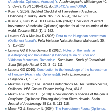
(Arachnida: Opiliones, Araneae)
.
Arachnologische Mitteilungen
40,
S. 65–79, ISSN 1018-4171, doi:
10.5431/aramit4008
.
Kurt K
(2014): Updated Checklist of Harvestmen (Arachnida:
Opiliones) in Turkey.
Arch. Biol. Sci.
66 (4), 1617–1631.
Kury AB, Kury IS & De Oliveira ABR
(2024): Checklists of extant
harvestman (Arachnida: Opiliones) species for all the countries of the
world.
Zootaxa
5515 (1), 1–162.
Lengyel GD & Murányi D
(2006):
Data to the Hungarian harvestman
(Opiliones) fauna
.
Folia Historico Naturalia Musei Matraensis
30,
S. 117–128.
Lengyel GD & Páll-Gergely B
(2010):
Notes on the landsnail
(Gastropoda) and harvestman (Opiliones) fauna of Bihor and
Vlădeasa Mountains, Romania
.
Satu Mare - Studii şi Comunicări
Seria Ştiinţele Naturii
X-XI, S. 91–111.
Lengyel GD
(2010):
Contribution to the knowledge of the harvestmen
of Hungary (Arachnida: Opiliones)
.
Folia Entomologica
Hungarica
71, S. 5–13.
Martens J
(1978): Die Tierwelt Deutschlands 64. Teil, Weberknechte,
Opiliones.
VEB Gustav Fischer Verlag Jena
, 464 S.
Martín R & Prieto CE
(2010): A new orophilous species of the genus
Dasylobus
(Opiliones: Phalangiidae) from Sierra Nevada, Spain.
Journal of Arachnology
38 (1), S. 113–118.
Mitov PG & Stoyanov IL
(2004):
The Harvestmen Fauna (Opiliones,