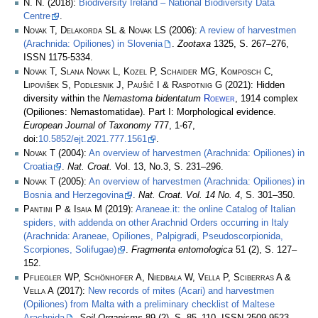
N. N.
(2018):
Biodiversity Ireland – National Biodiversity Data
Centre
.
Novak T, Delakorda SL & Novak LS
(2006):
A review of harvestmen
(Arachnida: Opiliones) in Slovenia
.
Zootaxa
1325, S. 267–276,
ISSN 1175-5334.
Novak T, Slana Novak L, Kozel P, Schaider MG, Komposch C,
Lipovišek S, Podlesnik J, Paušič I & Raspotnig G
(2021): Hidden
diversity within the
Nemastoma bidentatum
Roewer
, 1914 complex
(Opiliones: Nemastomatidae). Part I: Morphological evidence.
European Journal of Taxonomy
777, 1-67,
doi:
10.5852/ejt.2021.777.1561
.
Novak T
(2004):
An overview of harvestmen (Arachnida: Opiliones) in
Croatia
.
Nat. Croat.
Vol. 13, No.3, S. 231–296.
Novak T
(2005):
An overview of harvestmen (Arachnida: Opiliones) in
Bosnia and Herzegovina
.
Nat. Croat. Vol. 14 No. 4
, S. 301–350.
Pantini P & Isaia M
(2019):
Araneae.it: the online Catalog of Italian
spiders, with addenda on other Arachnid Orders occurring in Italy
(Arachnida: Araneae, Opiliones, Palpigradi, Pseudoscorpionida,
Scorpiones, Solifugae)
.
Fragmenta entomologica
51 (2), S. 127–
152.
Pfliegler WP, Schönhofer A, Niedbała W, Vella P, Sciberras A &
Vella A
(2017):
New records of mites (Acari) and harvestmen
(Opiliones) from Malta with a preliminary checklist of Maltese