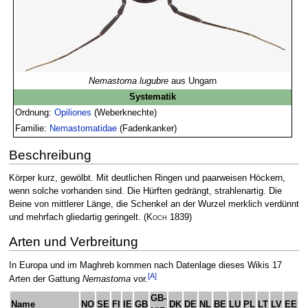
Nemastoma lugubre
aus Ungarn
Systematik
Ordnung:
Opiliones
(Weberknechte)
Familie:
Nemastomatidae
(Fadenkanker)
Beschreibung
Körper kurz, gewölbt. Mit deutlichen Ringen und paarweisen Höckern,
wenn solche vorhanden sind. Die Hürften gedrängt, strahlenartig. Die
Beine von mittlerer Länge, die Schenkel an der Wurzel merklich verdünnt
und mehrfach gliedartig geringelt.
(
Koch
1839)
Arten und Verbreitung
In Europa und im Maghreb kommen nach Datenlage dieses Wikis 17
[A]
Arten der Gattung
Nemastoma
vor.
GB-
Name
NO
SE
FI
IE
GB
DK
DE
NL
BE
LU
PL
LT
LV
EE
C