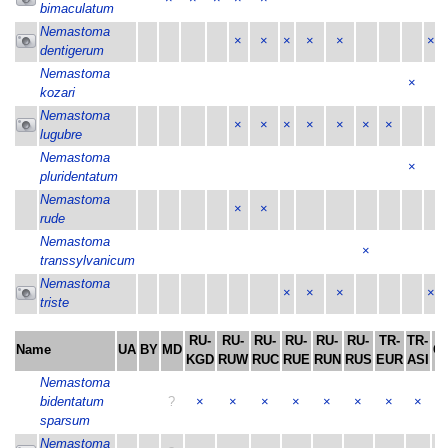
bimaculatum
Nemastoma
×
×
×
×
×
×
dentigerum
Nemastoma
×
kozari
Nemastoma
×
×
×
×
×
×
×
lugubre
Nemastoma
×
pluridentatum
Nemastoma
×
×
rude
Nemastoma
×
transsylvanicum
Nemastoma
×
×
×
×
triste
RU-
RU-
RU-
RU-
RU-
RU-
TR-
TR-
Name
UA
BY
MD
C
KGD
RUW
RUC
RUE
RUN
RUS
EUR
ASI
Nemastoma
bidentatum
?
×
×
×
×
×
×
×
×
sparsum
Nemastoma