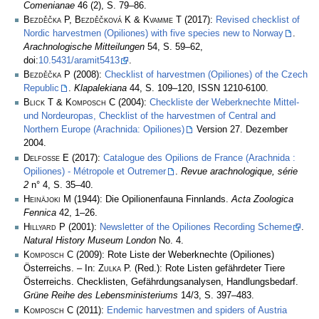
Comenianae
46 (2), S. 79–86.
Bezděčka P, Bezděčková K & Kvamme T
(2017):
Revised checklist of
Nordic harvestmen (Opiliones) with five species new to Norway
.
Arachnologische Mitteilungen
54, S. 59–62,
doi:
10.5431/aramit5413
.
Bezděčka P
(2008):
Checklist of harvestmen (Opiliones) of the Czech
Republic
.
Klapalekiana
44, S. 109–120, ISSN 1210-6100.
Blick T & Komposch C
(2004):
Checkliste der Weberknechte Mittel-
und Nordeuropas, Checklist of the harvestmen of Central and
Northern Europe (Arachnida: Opiliones)
Version 27. Dezember
2004.
Delfosse E
(2017):
Catalogue des Opilions de France (Arachnida :
Opiliones) - Métropole et Outremer
.
Revue arachnologique, série
2
n° 4, S. 35–40.
Heinäjoki M
(1944): Die Opilionenfauna Finnlands.
Acta Zoologica
Fennica
42, 1–26.
Hillyard P
(2001):
Newsletter of the Opiliones Recording Scheme
.
Natural History Museum London
No. 4.
Komposch C
(2009): Rote Liste der Weberknechte (Opiliones)
Österreichs. – In:
Zulka
P. (Red.): Rote Listen gefährdeter Tiere
Österreichs. Checklisten, Gefährdungsanalysen, Handlungsbedarf.
Grüne Reihe des Lebensministeriums
14/3, S. 397–483.
Komposch C
(2011):
Endemic harvestmen and spiders of Austria