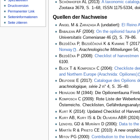
Spezialseiten
Schönhofer AL
(2013):
A taxonomic catalog
Druckversion
Zootaxa
3679, S. 1–68, ISSN 1175-5334, doi
Permanenter Link
Quellen der Nachweise
Seiten­­informationen
Seite zitieren
Angel M & Zarazaga A
(undatiert):
El Reino A
Babalean AF
(2004):
On the opilionid fauna 
Universitatis Comenianae
46 (2), S. 79–86.
Bezděčka P, Bezděčková K & Kvamme T
(2017
Norway
.
Arachnologische Mitteilungen
54, 
Bezděčka P
(2008):
Checklist of harvestmen 
6100.
Blick T & Komposch C
(2004):
Checkliste de
and Northern Europe (Arachnida: Opiliones)
Delfosse E
(2017):
Catalogue des Opilions d
arachnologique, série 2
n° 4, S. 35–40.
Heinäjoki M
(1944): Die Opilionenfauna Finn
Komposch C
(2009): Rote Liste der Weberkne
Österreichs. Checklisten, Gefährdungsanal
Kurt K
(2014): Updated Checklist of Harvest
Kury AB, Kury IS & De Oliveira ABR
(2024):
Lengyel GD & Murányi D
(2006):
Data to the
Martín R & Prieto CE
(2010): A new orophil
Mitov PG
(2000):
Contribution to the knowle