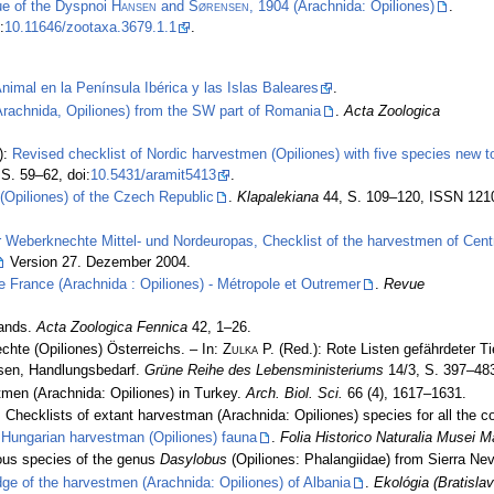
ue of the Dyspnoi
Hansen
and
Sørensen
, 1904 (Arachnida: Opiliones)
.
:
10.11646/zootaxa.3679.1.1
.
nimal en la Península Ibérica y las Islas Baleares
.
(Arachnida, Opiliones) from the SW part of Romania
.
Acta Zoologica
):
Revised checklist of Nordic harvestmen (Opiliones) with five species new t
S. 59–62, doi:
10.5431/aramit5413
.
(Opiliones) of the Czech Republic
.
Klapalekiana
44, S. 109–120, ISSN 121
r Weberknechte Mittel- und Nordeuropas, Checklist of the harvestmen of Cent
Version 27. Dezember 2004.
e France (Arachnida : Opiliones) - Métropole et Outremer
.
Revue
lands.
Acta Zoologica Fennica
42, 1–26.
chte (Opiliones) Österreichs. – In:
Zulka
P. (Red.): Rote Listen gefährdeter Ti
ysen, Handlungsbedarf.
Grüne Reihe des Lebensministeriums
14/3, S. 397–48
men (Arachnida: Opiliones) in Turkey.
Arch. Biol. Sci.
66 (4), 1617–1631.
 Checklists of extant harvestman (Arachnida: Opiliones) species for all the co
 Hungarian harvestman (Opiliones) fauna
.
Folia Historico Naturalia Musei M
ous species of the genus
Dasylobus
(Opiliones: Phalangiidae) from Sierra Ne
dge of the harvestmen (Arachnida: Opiliones) of Albania
.
Ekológia (Bratislav