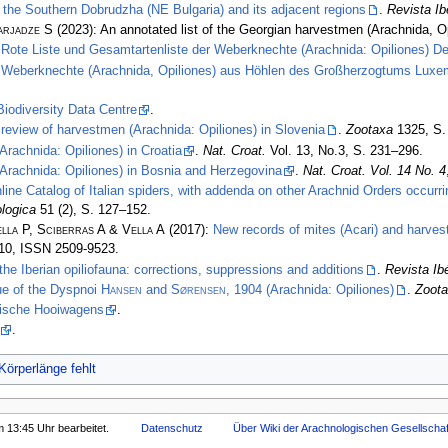
 the Southern Dobrudzha (NE Bulgaria) and its adjacent regions
.
Revista Ib
arjadze S
(2023): An annotated list of the Georgian harvestmen (Arachnida, O
:
Rote Liste und Gesamtartenliste der Weberknechte (Arachnida: Opiliones) D
:
Weberknechte (Arachnida, Opiliones) aus Höhlen des Großherzogtums Luxemb
 Biodiversity Data Centre
.
 review of harvestmen (Arachnida: Opiliones) in Slovenia
.
Zootaxa
1325, S.
rachnida: Opiliones) in Croatia
.
Nat. Croat.
Vol. 13, No.3, S. 231–296.
Arachnida: Opiliones) in Bosnia and Herzegovina
.
Nat. Croat. Vol. 14 No. 4
nline Catalog of Italian spiders, with addenda on other Arachnid Orders occurr
logica
51 (2), S. 127–152.
lla P, Sciberras A & Vella A
(2017):
New records of mites (Acari) and harvest
110, ISSN 2509-9523.
the Iberian opiliofauna: corrections, suppressions and additions
.
Revista Ib
ue of the Dyspnoi
Hansen
and
Sørensen
, 1904 (Arachnida: Opiliones)
.
Zoot
lgische Hooiwagens
.
.
Körperlänge fehlt
 13:45 Uhr bearbeitet.
Datenschutz
Über Wiki der Arachnologischen Gesellschaft