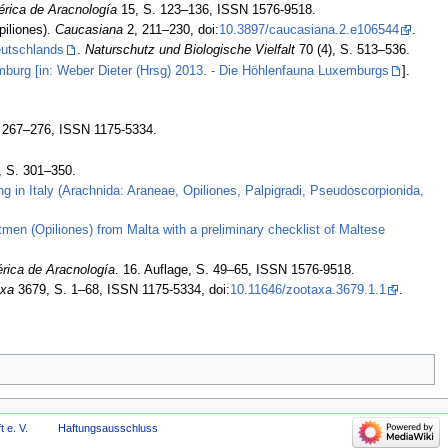
érica de Aracnología
15, S. 123–136, ISSN 1576-9518.
piliones).
Caucasiana
2, 211–230, doi:
10.3897/caucasiana.2.e106544
.
eutschlands
.
Naturschutz und Biologische Vielfalt
70 (4), S. 513–536.
urg [in: Weber Dieter (Hrsg) 2013. - Die Höhlenfauna Luxemburgs
].
 267–276, ISSN 1175-5334.
, S. 301–350.
ing in Italy (Arachnida: Araneae, Opiliones, Palpigradi, Pseudoscorpionida,
men (Opiliones) from Malta with a preliminary checklist of Maltese
érica de Aracnología
. 16. Auflage, S. 49–65, ISSN 1576-9518.
axa
3679, S. 1–68, ISSN 1175-5334, doi:
10.11646/zootaxa.3679.1.1
.
 e. V.
Haftungsausschluss