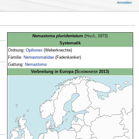
Anmelden
Nemastoma pluridentatum
(
Hadži
, 1973)
Systematik
Ordnung:
Opiliones
(Weberknechte)
Familie:
Nemastomatidae
(Fadenkanker)
Gattung:
Nemastoma
Verbreitung in Europa
(
Schönhofer
2013)