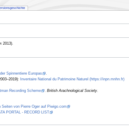
ersionsgeschichte
r
2013)
.
 der Spinnentiere Europas
.
2003–2019):
Inventaire National du Patrimoine Naturel (https://inpn.mnhn.fr)
stman Recording Scheme
.
British Arachnological Society
.
 Seiten von Pierre Oger auf Piwigo.com
 DATA PORTAL - RECORD LIST