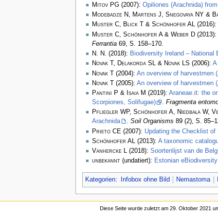
Mitov PG
(2007):
Opiliones (Arachnida) from
Modebadze N, Martens J, Snegovaya NY & B
Muster C, Blick T & Schönhofer AL
(2016)
Muster C, Schönhofer A & Weber D
(2013)
Ferrantia
69, S. 158–170.
N. N.
(2018):
Biodiversity Ireland – National
Novak T, Delakorda SL & Novak LS
(2006):
A
Novak T
(2004):
An overview of harvestmen (A
Novak T
(2005):
An overview of harvestmen (
Pantini P & Isaia M
(2019):
Araneae.it: the o
Scorpiones, Solifugae)
.
Fragmenta entomo
Pfliegler WP, Schönhofer A, Niedbała W, Ve
Arachnida
.
Soil Organisms
89 (2), S. 85–
Prieto CE
(2007):
Updating the Checklist of 
Schönhofer AL
(2013):
A taxonomic catalog
Vanhercke L
(2018):
Soortenlijst van de Be
unbekannt
(undatiert):
Estonian eBiodiversity
Kategorien
:
Infobox ohne Bild
Nemastoma
Diese Seite wurde zuletzt am 29. Oktober 2021 um