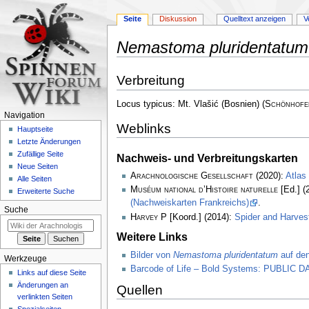
Seite
Diskussion
Quelltext anzeigen
V
Nemastoma pluridentatum
Zur
Zur
Verbreitung
Navigation
Suche
springen
springen
Locus typicus: Mt. Vlašić (Bosnien)
(
Schönhofe
Navigation
Weblinks
Hauptseite
Letzte Änderungen
Zufällige Seite
Nachweis- und Verbreitungskarten
Neue Seiten
Arachnologische Gesellschaft
(2020):
Atlas
Alle Seiten
Muséum national d’Histoire naturelle
[Ed.] (
Erweiterte Suche
(Nachweiskarten Frankreichs)
.
Suche
Harvey P
[Koord.] (2014):
Spider and Harve
Weitere Links
Bilder von
Nemastoma pluridentatum
auf den
Werkzeuge
Barcode of Life – Bold Systems: PUBLIC
Links auf diese Seite
Änderungen an
Quellen
verlinkten Seiten