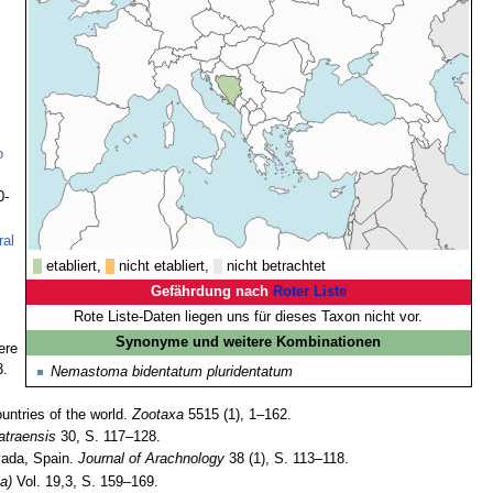
o
0-
ral
etabliert,
nicht etabliert,
nicht betrachtet
Gefährdung nach
Roter Liste
Rote Liste-Daten liegen uns für dieses Taxon nicht vor.
Synonyme und weitere Kombinationen
ere
3.
Nemastoma bidentatum pluridentatum
untries of the world.
Zootaxa
5515 (1), 1–162.
atraensis
30, S. 117–128.
vada, Spain.
Journal of Arachnology
38 (1), S. 113–118.
a)
Vol. 19,3, S. 159–169.