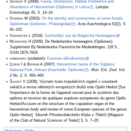
Spungis V
(2008):
Fauna, Distribution, Habitat Preference and
Abundance of Harvestmen (Opiliones) in Latvia
.
Latvijas
Entomologs
45, S. 14–24.
Staręga W
(2003):
On the identity and synonymies of some Asiatic
Opilioninae (Opiliones: Phalangiidae)
.
Acta Arachnologica
52(2), S.
91–102.
Vanhercke L
(2018):
Soortenlijst van de Belgische Hooiwagens
.
Wijnhoven H
(2009): De Nederlandse hooiwagens (Opiliones).
Supplement Bij Nederlandse Faunistische Mededelingen
, 118 S.,
ISSN 1875-760X.
unbekannt
(undatiert):
Estonian eBiodiversity
.
Çorak İ & Bayram A
(2007):
Harvestmen fauna of the Soğuksu
National Park, Ankara (Arachnida: Opiliones)
.
Mun. Ent. Zool. Vol.
2 No. 2
, S. 455–460.
Šilhavý V
(1938): Význam tvaru kopulačních orgánů v soustavě
sekáčů a revise některých evropských druhů rodu
Opilio
Herbst [Sur
l'importance de la forme de l'appareil sexuel pour le système des
opilions et revision de quelques espèces européenes du genre
Opilio
Herbst/Account on the structure of the copulation organ of the
harvestman body and review of some European species of the genus
Opilio
Herbst].
Sbornik Přírodovědeckého Klubu v Třebíči [Magazin
of the Club of Natural Sciences of Trebič]
3, S. 7–20.