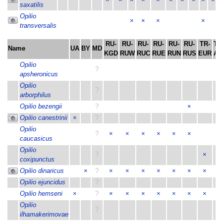
saxatilis
Opilio
×
×
×
×
transversalis
RU-
RU-
RU-
RU-
RU-
RU-
TR-
TR
Name
UA
BY
MD
KGD
RUW
RUC
RUE
RUN
RUS
EUR
AS
Opilio
?
apsheronicus
Opilio
?
arborphilus
Opilio bezengii
?
×
Opilio canestrinii
×
?
Opilio
?
×
×
×
×
×
×
caucasicus
Opilio
?
×
×
coxipunctus
Opilio dinaricus
×
?
×
×
×
×
×
×
×
–
Opilio ejuncidus
?
Opilio hemseni
×
?
×
×
×
×
×
×
×
×
Opilio
?
ilhamakerimovae