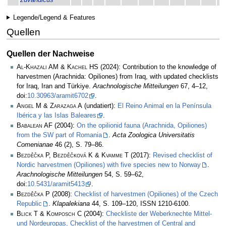
zuvandicus
Legende/Legend & Features
Quellen
Quellen der Nachweise
Al-Khazali AM & Kachel HS
(2024): Contribution to the knowledge of
harvestmen (Arachnida: Opiliones) from Iraq, with updated checklists
for Iraq, Iran and Türkiye.
Arachnologische Mitteilungen
67, 4–12,
doi:
10.30963/aramit6702
.
Angel M & Zarazaga A
(undatiert):
El Reino Animal en la Península
Ibérica y las Islas Baleares
.
Babalean AF
(2004):
On the opilionid fauna (Arachnida, Opiliones)
from the SW part of Romania
.
Acta Zoologica Universitatis
Comenianae
46 (2), S. 79–86.
Bezděčka P, Bezděčková K & Kvamme T
(2017):
Revised checklist of
Nordic harvestmen (Opiliones) with five species new to Norway
.
Arachnologische Mitteilungen
54, S. 59–62,
doi:
10.5431/aramit5413
.
Bezděčka P
(2008):
Checklist of harvestmen (Opiliones) of the Czech
Republic
.
Klapalekiana
44, S. 109–120, ISSN 1210-6100.
Blick T & Komposch C
(2004):
Checkliste der Weberknechte Mittel-
und Nordeuropas, Checklist of the harvestmen of Central and