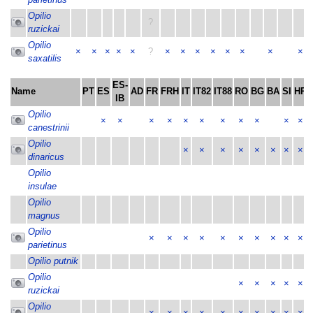
Opilio
?
ruzickai
Opilio
×
×
×
×
×
?
×
×
×
×
×
×
×
×
saxatilis
ES-
Name
PT
ES
AD
FR
FRH
IT
IT82
IT88
RO
BG
BA
SI
HR
IB
Opilio
×
×
×
×
×
×
×
×
×
×
×
canestrinii
Opilio
×
×
×
×
×
×
×
×
dinaricus
Opilio
insulae
Opilio
magnus
Opilio
×
×
×
×
×
×
×
×
×
×
parietinus
Opilio putnik
Opilio
×
×
×
×
×
ruzickai
Opilio
×
×
×
×
×
×
×
×
×
×