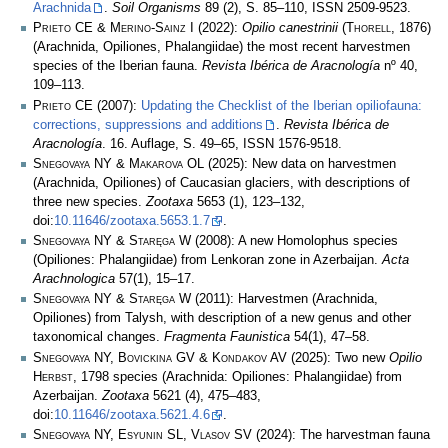
Arachnida
.
Soil Organisms
89 (2), S. 85–110, ISSN 2509-9523.
Prieto CE & Merino-Sainz I
(2022):
Opilio canestrinii
(
Thorell
, 1876)
(Arachnida, Opiliones, Phalangiidae) the most recent harvestmen
species of the Iberian fauna.
Revista Ibérica de Aracnología
nº 40,
109–113.
Prieto CE
(2007):
Updating the Checklist of the Iberian opiliofauna:
corrections, suppressions and additions
.
Revista Ibérica de
Aracnología
. 16. Auflage, S. 49–65, ISSN 1576-9518.
Snegovaya NY & Makarova OL
(2025): New data on harvestmen
(Arachnida, Opiliones) of Caucasian glaciers, with descriptions of
three new species.
Zootaxa
5653 (1), 123–132,
doi:
10.11646/zootaxa.5653.1.7
.
Snegovaya NY & Staręga W
(2008): A new Homolophus species
(Opiliones: Phalangiidae) from Lenkoran zone in Azerbaijan.
Acta
Arachnologica
57(1), 15–17.
Snegovaya NY & Staręga W
(2011): Harvestmen (Arachnida,
Opiliones) from Talysh, with description of a new genus and other
taxonomical changes.
Fragmenta Faunistica
54(1), 47–58.
Snegovaya NY, Bovickina GV & Kondakov AV
(2025): Two new
Opilio
Herbst
, 1798 species (Arachnida: Opiliones: Phalangiidae) from
Azerbaijan.
Zootaxa
5621 (4), 475–483,
doi:
10.11646/zootaxa.5621.4.6
.
Snegovaya NY, Esyunin SL, Vlasov SV
(2024): The harvestman fauna