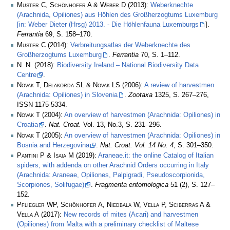
Muster C, Schönhofer A & Weber D
(2013):
Weberknechte
(Arachnida, Opiliones) aus Höhlen des Großherzogtums Luxemburg
[in: Weber Dieter (Hrsg) 2013. - Die Höhlenfauna Luxemburgs
].
Ferrantia
69, S. 158–170.
Muster C
(2014):
Verbreitungsatlas der Weberknechte des
Großherzogtums Luxemburg
.
Ferrantia
70, S. 1–112.
N. N.
(2018):
Biodiversity Ireland – National Biodiversity Data
Centre
.
Novak T, Delakorda SL & Novak LS
(2006):
A review of harvestmen
(Arachnida: Opiliones) in Slovenia
.
Zootaxa
1325, S. 267–276,
ISSN 1175-5334.
Novak T
(2004):
An overview of harvestmen (Arachnida: Opiliones) in
Croatia
.
Nat. Croat.
Vol. 13, No.3, S. 231–296.
Novak T
(2005):
An overview of harvestmen (Arachnida: Opiliones) in
Bosnia and Herzegovina
.
Nat. Croat. Vol. 14 No. 4
, S. 301–350.
Pantini P & Isaia M
(2019):
Araneae.it: the online Catalog of Italian
spiders, with addenda on other Arachnid Orders occurring in Italy
(Arachnida: Araneae, Opiliones, Palpigradi, Pseudoscorpionida,
Scorpiones, Solifugae)
.
Fragmenta entomologica
51 (2), S. 127–
152.
Pfliegler WP, Schönhofer A, Niedbała W, Vella P, Sciberras A &
Vella A
(2017):
New records of mites (Acari) and harvestmen
(Opiliones) from Malta with a preliminary checklist of Maltese