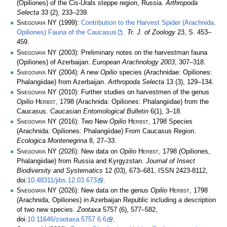
(Opiliones) of the Cis-Urals steppe region, Russia.
Arthropoda
Selecta
33 (2), 233–239.
Snegovaya NY
(1999):
Contribution to the Harvest Spider (Arachnida,
Opiliones) Fauna of the Caucasus
.
Tr. J. of Zoology
23, S. 453–
459.
Snegovaya NY
(2003): Preliminary notes on the harvestman fauna
(Opiliones) of Azerbaijan.
European Arachnology 2003
, 307–318.
Snegovaya NY
(2004): A new
Opilio
species (Arachnidae: Opiliones:
Phalangiidae) from Azerbaijan.
Arthropoda Selecta
13 (3), 129–134.
Snegovaya NY
(2010): Further studies on harvestmen of the genus
Opilio
Herbst
, 1798 (Arachnida: Opiliones: Phalangiidae) from the
Caucasus.
Caucasian Entomological Bulletin
6(1), 3–18.
Snegovaya NY
(2016): Two New
Opilio
Herbst
, 1798 Species
(Arachnida: Opiliones: Phalangiidae) From Caucasus Region.
Ecologica Montenegrina
8, 27–33.
Snegovaya NY
(2026): New data on
Opilio
Herbst
, 1798 (Opiliones,
Phalangiidae) from Russia and Kyrgyzstan.
Journal of Insect
Biodiversity and Systematics
12 (03), 673–681, ISSN 2423-8112,
doi:
10.48311/jibs.12.03.673
.
Snegovaya NY
(2026): New data on the genus
Opilio
Herbst
, 1798
(Arachnida, Opiliones) in Azerbaijan Republic including a description
of two new species.
Zootaxa
5757 (6), 577–582,
doi:
10.11646/zootaxa.5757.6.6
.