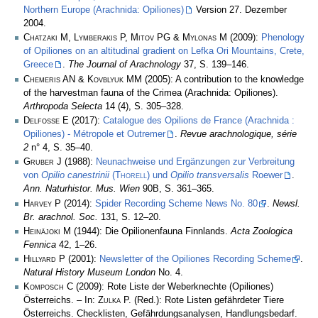
Northern Europe (Arachnida: Opiliones)
Version 27. Dezember
2004.
Chatzaki M, Lymberakis P, Mitov PG & Mylonas M
(2009):
Phenology
of Opiliones on an altitudinal gradient on Lefka Ori Mountains, Crete,
Greece
.
The Journal of Arachnology
37, S. 139–146.
Chemeris AN & Kovblyuk MM
(2005): A contribution to the knowledge
of the harvestman fauna of the Crimea (Arachnida: Opiliones).
Arthropoda Selecta
14 (4), S. 305–328.
Delfosse E
(2017):
Catalogue des Opilions de France (Arachnida :
Opiliones) - Métropole et Outremer
.
Revue arachnologique, série
2
n° 4, S. 35–40.
Gruber J
(1988):
Neunachweise und Ergänzungen zur Verbreitung
von
Opilio canestrinii
(
Thorell
) und
Opilio transversalis
Roewer
.
Ann. Naturhistor. Mus. Wien
90B, S. 361–365.
Harvey P
(2014):
Spider Recording Scheme News No. 80
.
Newsl.
Br. arachnol. Soc.
131, S. 12–20.
Heinäjoki M
(1944): Die Opilionenfauna Finnlands.
Acta Zoologica
Fennica
42, 1–26.
Hillyard P
(2001):
Newsletter of the Opiliones Recording Scheme
.
Natural History Museum London
No. 4.
Komposch C
(2009): Rote Liste der Weberknechte (Opiliones)
Österreichs. – In:
Zulka
P. (Red.): Rote Listen gefährdeter Tiere
Österreichs. Checklisten, Gefährdungsanalysen, Handlungsbedarf.