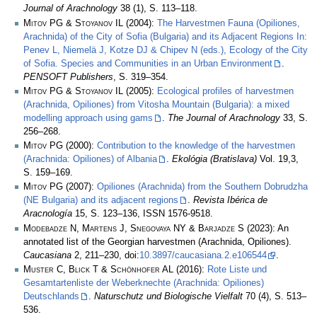
Journal of Arachnology
38 (1), S. 113–118.
Mitov PG & Stoyanov IL
(2004):
The Harvestmen Fauna (Opiliones,
Arachnida) of the City of Sofia (Bulgaria) and its Adjacent Regions In:
Penev L, Niemelä J, Kotze DJ & Chipev N (eds.), Ecology of the City
of Sofia. Species and Communities in an Urban Environment
.
PENSOFT Publishers
, S. 319–354.
Mitov PG & Stoyanov IL
(2005):
Ecological profiles of harvestmen
(Arachnida, Opiliones) from Vitosha Mountain (Bulgaria): a mixed
modelling approach using gams
.
The Journal of Arachnology
33, S.
256–268.
Mitov PG
(2000):
Contribution to the knowledge of the harvestmen
(Arachnida: Opiliones) of Albania
.
Ekológia (Bratislava)
Vol. 19,3,
S. 159–169.
Mitov PG
(2007):
Opiliones (Arachnida) from the Southern Dobrudzha
(NE Bulgaria) and its adjacent regions
.
Revista Ibérica de
Aracnología
15, S. 123–136, ISSN 1576-9518.
Modebadze N, Martens J, Snegovaya NY & Barjadze S
(2023): An
annotated list of the Georgian harvestmen (Arachnida, Opiliones).
Caucasiana
2, 211–230, doi:
10.3897/caucasiana.2.e106544
.
Muster C, Blick T & Schönhofer AL
(2016):
Rote Liste und
Gesamtartenliste der Weberknechte (Arachnida: Opiliones)
Deutschlands
.
Naturschutz und Biologische Vielfalt
70 (4), S. 513–
536.