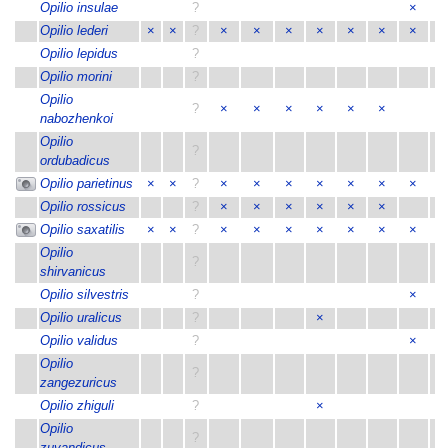
Opilio insulae
?
×
×
Opilio lederi
×
×
?
×
×
×
×
×
×
×
×
Opilio lepidus
?
Opilio morini
?
Opilio
?
×
×
×
×
×
×
nabozhenkoi
Opilio
?
ordubadicus
Opilio parietinus
×
×
?
×
×
×
×
×
×
×
×
Opilio rossicus
?
×
×
×
×
×
×
Opilio saxatilis
×
×
?
×
×
×
×
×
×
×
×
Opilio
?
shirvanicus
Opilio silvestris
?
×
×
Opilio uralicus
?
×
Opilio validus
?
×
×
Opilio
?
zangezuricus
Opilio zhiguli
?
×
Opilio
?