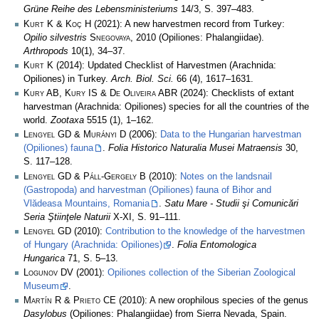
Grüne Reihe des Lebensministeriums
14/3, S. 397–483.
Kurt K & Koç H
(2021): A new harvestmen record from Turkey:
Opilio silvestris
Snegovaya
, 2010 (Opiliones: Phalangiidae).
Arthropods
10(1), 34–37.
Kurt K
(2014): Updated Checklist of Harvestmen (Arachnida:
Opiliones) in Turkey.
Arch. Biol. Sci.
66 (4), 1617–1631.
Kury AB, Kury IS & De Oliveira ABR
(2024): Checklists of extant
harvestman (Arachnida: Opiliones) species for all the countries of the
world.
Zootaxa
5515 (1), 1–162.
Lengyel GD & Murányi D
(2006):
Data to the Hungarian harvestman
(Opiliones) fauna
.
Folia Historico Naturalia Musei Matraensis
30,
S. 117–128.
Lengyel GD & Páll-Gergely B
(2010):
Notes on the landsnail
(Gastropoda) and harvestman (Opiliones) fauna of Bihor and
Vlădeasa Mountains, Romania
.
Satu Mare - Studii şi Comunicări
Seria Ştiinţele Naturii
X-XI, S. 91–111.
Lengyel GD
(2010):
Contribution to the knowledge of the harvestmen
of Hungary (Arachnida: Opiliones)
.
Folia Entomologica
Hungarica
71, S. 5–13.
Logunov DV
(2001):
Opiliones collection of the Siberian Zoological
Museum
.
Martín R & Prieto CE
(2010): A new orophilous species of the genus
Dasylobus
(Opiliones: Phalangiidae) from Sierra Nevada, Spain.