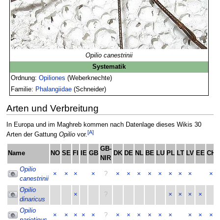
Opilio canestrinii
Systematik
Ordnung:
Opiliones
(Weberknechte)
Familie:
Phalangiidae
(Schneider)
Arten und Verbreitung
In Europa und im Maghreb kommen nach Datenlage dieses Wikis 30
[A]
Arten der Gattung
Opilio
vor.
GB-
Name
NO
SE
FI
IE
GB
DK
DE
NL
BE
LU
PL
LT
LV
EE
CH
NIR
Opilio
×
×
×
×
?
×
×
×
×
×
×
×
×
×
canestrinii
Opilio
×
?
×
×
×
×
dinaricus
Opilio
×
×
×
×
×
?
×
×
×
×
×
×
×
×
×
parietinus