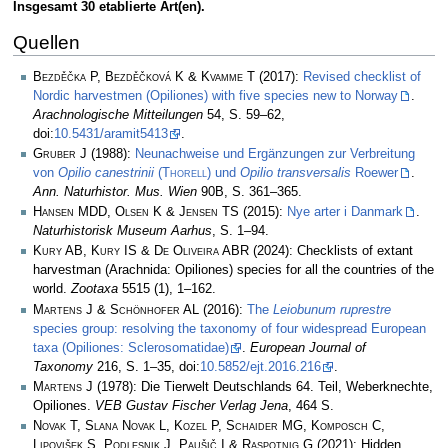
Insgesamt 30 etablierte Art(en).
Quellen
Bezděčka P, Bezděčková K & Kvamme T
(2017):
Revised checklist of
Nordic harvestmen (Opiliones) with five species new to Norway
.
Arachnologische Mitteilungen
54, S. 59–62,
doi:
10.5431/aramit5413
.
Gruber J
(1988):
Neunachweise und Ergänzungen zur Verbreitung
von
Opilio canestrinii
(
Thorell
) und
Opilio transversalis
Roewer
.
Ann. Naturhistor. Mus. Wien
90B, S. 361–365.
Hansen MDD, Olsen K & Jensen TS
(2015):
Nye arter i Danmark
.
Naturhistorisk Museum Aarhus
, S. 1–94.
Kury AB, Kury IS & De Oliveira ABR
(2024): Checklists of extant
harvestman (Arachnida: Opiliones) species for all the countries of the
world.
Zootaxa
5515 (1), 1–162.
Martens J & Schönhofer AL
(2016):
The
Leiobunum ruprestre
species group: resolving the taxonomy of four widespread European
taxa (Opiliones: Sclerosomatidae)
.
European Journal of
Taxonomy
216, S. 1–35, doi:
10.5852/ejt.2016.216
.
Martens J
(1978): Die Tierwelt Deutschlands 64. Teil, Weberknechte,
Opiliones.
VEB Gustav Fischer Verlag Jena
, 464 S.
Novak T, Slana Novak L, Kozel P, Schaider MG, Komposch C,
Lipovišek S, Podlesnik J, Paušič I & Raspotnig G
(2021): Hidden