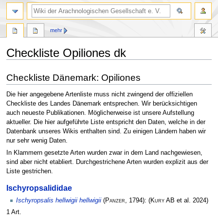
mehr
Checkliste Opiliones dk
Zur
Zur
Checkliste Dänemark: Opiliones
Navigation
Suche
springen
springen
Die hier angegebene Artenliste muss nicht zwingend der offiziellen
Checkliste des Landes Dänemark entsprechen. Wir berücksichtigen
auch neueste Publikationen. Möglicherweise ist unsere Aufstellung
aktueller. Die hier aufgeführte Liste entspricht den Daten, welche in der
Datenbank unseres Wikis enthalten sind. Zu einigen Ländern haben wir
nur sehr wenig Daten.
In Klammern gesetzte Arten wurden zwar in dem Land nachgewiesen,
sind aber nicht etabliert. Durchgestrichene Arten wurden explizit aus der
Liste gestrichen.
Ischyropsalididae
Ischyropsalis hellwigii hellwigii
(
Panzer
, 1794):
(
Kury AB
et al. 2024)
1 Art.