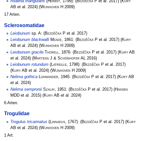
Rilaena triangularis
(
Herbst
, 1799):
(
Bezděčka P
et al. 2017)
(
Kury
AB
et al. 2024)
(
Wijnhoven H
2009)
17 Arten.
Sclerosomatidae
Leiobunum
sp. A:
(
Bezděčka P
et al. 2017)
Leiobunum blackwalli
Meade
, 1861:
(
Bezděčka P
et al. 2017)
(
Kury
AB
et al. 2024)
(
Wijnhoven H
2009)
Leiobunum gracile
Thorell
, 1876:
(
Bezděčka P
et al. 2017)
(
Kury AB
et al. 2024)
(
Martens J & Schönhofer AL
2016)
Leiobunum rotundum
(
Latreille
, 1798):
(
Bezděčka P
et al. 2017)
(
Kury AB
et al. 2024)
(
Wijnhoven H
2009)
Nelima gothica
Lohmander
, 1945:
(
Bezděčka P
et al. 2017)
(
Kury AB
et al. 2024)
Nelima sempronii
Szalay
, 1951:
(
Bezděčka P
et al. 2017)
(
Hansen
MDD
et al. 2015)
(
Kury AB
et al. 2024)
6 Arten.
Trogulidae
Trogulus tricarinatus
(
Linnaeus
, 1767):
(
Bezděčka P
et al. 2017)
(
Kury
AB
et al. 2024)
(
Wijnhoven H
2009)
1 Art.