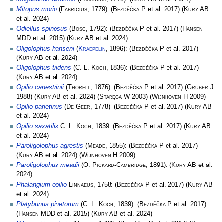
Mitopus morio
(
Fabricius
, 1779):
(
Bezděčka P
et al. 2017)
(
Kury AB
et al. 2024)
Odiellus spinosus
(
Bosc
, 1792):
(
Bezděčka P
et al. 2017)
(
Hansen
MDD
et al. 2015)
(
Kury AB
et al. 2024)
Oligolophus hanseni
(
Kraepelin
, 1896):
(
Bezděčka P
et al. 2017)
(
Kury AB
et al. 2024)
Oligolophus tridens
(
C. L. Koch
, 1836):
(
Bezděčka P
et al. 2017)
(
Kury AB
et al. 2024)
Opilio canestrinii
(
Thorell
, 1876):
(
Bezděčka P
et al. 2017)
(
Gruber J
1988)
(
Kury AB
et al. 2024)
(
Staręga W
2003)
(
Wijnhoven H
2009)
Opilio parietinus
(
De Geer
, 1778):
(
Bezděčka P
et al. 2017)
(
Kury AB
et al. 2024)
Opilio saxatilis
C. L. Koch
, 1839:
(
Bezděčka P
et al. 2017)
(
Kury AB
et al. 2024)
Paroligolophus agrestis
(
Meade
, 1855):
(
Bezděčka P
et al. 2017)
(
Kury AB
et al. 2024)
(
Wijnhoven H
2009)
Paroligolophus meadii
(
O. Pickard-Cambridge
, 1891):
(
Kury AB
et al.
2024)
Phalangium opilio
Linnaeus
, 1758:
(
Bezděčka P
et al. 2017)
(
Kury AB
et al. 2024)
Platybunus pinetorum
(
C. L. Koch
, 1839):
(
Bezděčka P
et al. 2017)
(
Hansen MDD
et al. 2015)
(
Kury AB
et al. 2024)