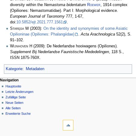
diversity within the
Nemastoma bidentatum
Roewer
, 1914 complex
(Opiliones: Nemastomatidae). Part I: Morphological evidence.
European Journal of Taxonomy
777, 1-67,
doi:
10.5852/ejt.2021.777.1561
.
Staręga W
(2003):
On the identity and synonymies of some Asiatic
Opilioninae (Opiliones: Phalangiidae)
.
Acta Arachnologica
52(2), S.
91–102.
Wijnhoven H
(2009): De Nederlandse hooiwagens (Opiliones).
Supplement Bij Nederlandse Faunistische Mededelingen
, 118 S.,
ISSN 1875-760X.
Kategorie
:
Metadaten
Navigation
Hauptseite
Letzte Änderungen
Zufällige Seite
Neue Seiten
Alle Seiten
Erweiterte Suche