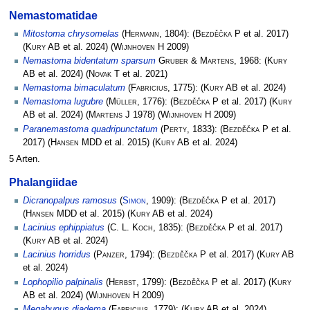
Nemastomatidae
Mitostoma chrysomelas
(
Hermann
, 1804):
(
Bezděčka P
et al. 2017)
(
Kury AB
et al. 2024)
(
Wijnhoven H
2009)
Nemastoma bidentatum sparsum
Gruber & Martens
, 1968:
(
Kury
AB
et al. 2024)
(
Novak T
et al. 2021)
Nemastoma bimaculatum
(
Fabricius
, 1775):
(
Kury AB
et al. 2024)
Nemastoma lugubre
(
Müller
, 1776):
(
Bezděčka P
et al. 2017)
(
Kury
AB
et al. 2024)
(
Martens J
1978)
(
Wijnhoven H
2009)
Paranemastoma quadripunctatum
(
Perty
, 1833):
(
Bezděčka P
et al.
2017)
(
Hansen MDD
et al. 2015)
(
Kury AB
et al. 2024)
5 Arten.
Phalangiidae
Dicranopalpus ramosus
(
Simon
, 1909):
(
Bezděčka P
et al. 2017)
(
Hansen MDD
et al. 2015)
(
Kury AB
et al. 2024)
Lacinius ephippiatus
(
C. L. Koch
, 1835):
(
Bezděčka P
et al. 2017)
(
Kury AB
et al. 2024)
Lacinius horridus
(
Panzer
, 1794):
(
Bezděčka P
et al. 2017)
(
Kury AB
et al. 2024)
Lophopilio palpinalis
(
Herbst
, 1799):
(
Bezděčka P
et al. 2017)
(
Kury
AB
et al. 2024)
(
Wijnhoven H
2009)
Megabunus diadema
(
Fabricius
, 1779):
(
Kury AB
et al. 2024)