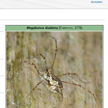
Anmelden
Megabunus diadema
(
Fabricius
, 1779)