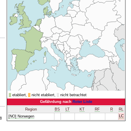
etabliert,
nicht etabliert,
nicht betrachtet
Gefährdung nach
Roter Liste
Region
BS
LT
KT
RF
R
RL
LC
[NO] Norwegen
18