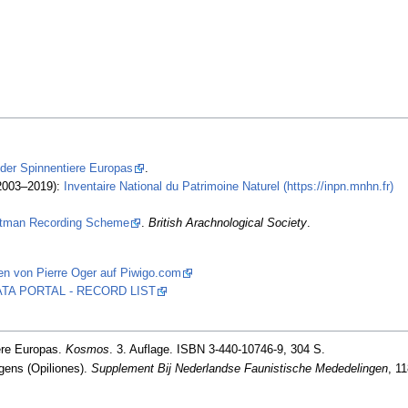
 der Spinnentiere Europas
.
2003–2019):
Inventaire National du Patrimoine Naturel (https://inpn.mnhn.fr)
stman Recording Scheme
.
British Arachnological Society
.
en von Pierre Oger auf Piwigo.com
 DATA PORTAL - RECORD LIST
ere Europas.
Kosmos
. 3. Auflage. ISBN 3-440-10746-9, 304 S.
gens (Opiliones).
Supplement Bij Nederlandse Faunistische Mededelingen
, 1