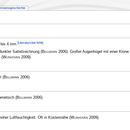
ersionsgeschichte
[Literaturzitat fehlt]
 bis 4 mm.
 dunkler Sattelzeichnung
(
Bellmann
2006)
. Großer Augenhügel mit einer Krone
n
(
Wijnhoven
2009)
.
st
(
Bellmann
2006)
.
genetisch
(
Bellmann
2006)
.
her Luftfeuchtigkeit. Oft in Küstennähe
(
Wijnhoven
2009)
.