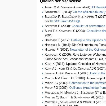
Quellen der Nachweise
Angel M & Zarazaga A
(undatiert):
El Reino A
Babalean AF
(2004):
On the opilionid fauna 
Bezděčka P, Bezděčková K & Kvamme T
(2017
doi:
10.5431/aramit5413
.
Bezděčka P
(2008):
Checklist of harvestmen 
Blick T & Komposch C
(2004):
Checkliste de
2004.
Delfosse E
(2017):
Catalogue des Opilions d
Heinäjoki M
(1944): Die Opilionenfauna Finn
Hillyard P
(2001):
Newsletter of the Opilio
Komposch C
(2009): Rote Liste der Weberkne
Grüne Reihe des Lebensministeriums
14/3, 
Kurt K
(2014): Updated Checklist of Harvest
Kury AB, Kury IS & De Oliveira ABR
(2024):
Lengyel GD & Murányi D
(2006):
Data to the
Martín R & Prieto CE
(2010): A new orophil
Mitov PG
(2000):
Contribution to the knowle
Mitov PG
(2007):
Opiliones (Arachnida) from
Modebadze N, Martens J, Snegovaya NY & B
Muster C, Blick T & Schönhofer AL
(2016)
Muster C, Schönhofer A & Weber D
(2013)