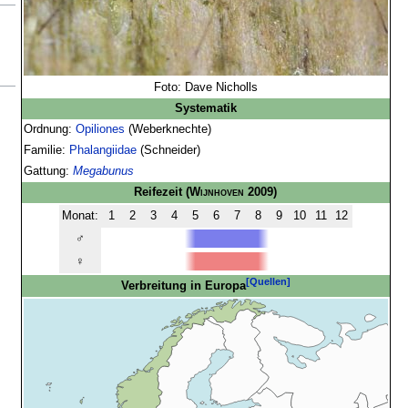
Foto: Dave Nicholls
Systematik
Ordnung:
Opiliones
(Weberknechte)
Familie:
Phalangiidae
(Schneider)
Gattung:
Megabunus
Reifezeit
(
Wijnhoven
2009)
Monat:
1
2
3
4
5
6
7
8
9
10
11
12
♂
♀
[Quellen]
Verbreitung in Europa