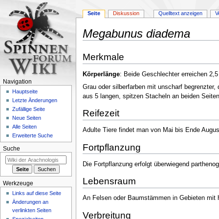
Seite
Diskussion
Quelltext anzeigen
V
Megabunus diadema
Zur
Zur
Merkmale
Navigation
Suche
springen
springen
Körperlänge
: Beide Geschlechter erreichen 2,5
Navigation
Grau oder silberfarben mit unscharf begrenzter,
Hauptseite
aus 5 langen, spitzen Stacheln an beiden Seite
Letzte Änderungen
Zufällige Seite
Reifezeit
Neue Seiten
Alle Seiten
Adulte Tiere findet man von Mai bis Ende Augu
Erweiterte Suche
Fortpflanzung
Suche
Die Fortpflanzung erfolgt überwiegend partheno
Lebensraum
Werkzeuge
Links auf diese Seite
An Felsen oder Baumstämmen in Gebieten mit ho
Änderungen an
verlinkten Seiten
Verbreitung