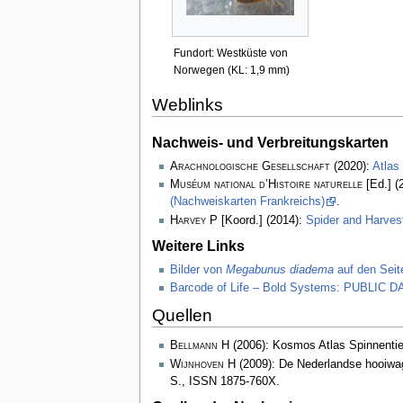
Fundort: Westküste von
Norwegen (KL: 1,9 mm)
Weblinks
Nachweis- und Verbreitungskarten
Arachnologische Gesellschaft
(2020):
Atlas
Muséum national d’Histoire naturelle
[Ed.] (
(Nachweiskarten Frankreichs)
.
Harvey P
[Koord.] (2014):
Spider and Harve
Weitere Links
Bilder von
Megabunus diadema
auf den Seit
Barcode of Life – Bold Systems: PUBLIC
Quellen
Bellmann H
(2006): Kosmos Atlas Spinnenti
Wijnhoven H
(2009): De Nederlandse hooiwa
S., ISSN 1875-760X.