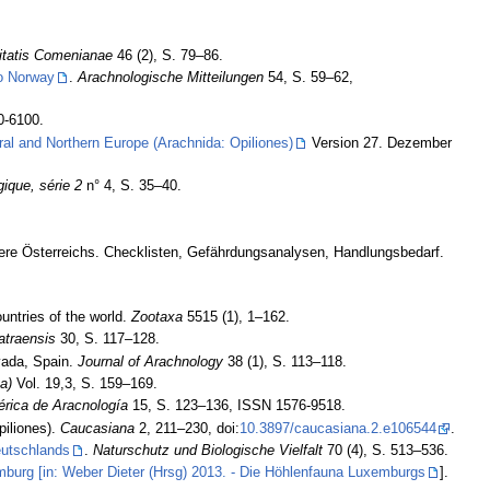
itatis Comenianae
46 (2), S. 79–86.
to Norway
.
Arachnologische Mitteilungen
54, S. 59–62,
0-6100.
al and Northern Europe (Arachnida: Opiliones)
Version 27. Dezember
ique, série 2
n° 4, S. 35–40.
Tiere Österreichs. Checklisten, Gefährdungsanalysen, Handlungsbedarf.
untries of the world.
Zootaxa
5515 (1), 1–162.
atraensis
30, S. 117–128.
vada, Spain.
Journal of Arachnology
38 (1), S. 113–118.
a)
Vol. 19,3, S. 159–169.
érica de Aracnología
15, S. 123–136, ISSN 1576-9518.
piliones).
Caucasiana
2, 211–230, doi:
10.3897/caucasiana.2.e106544
.
eutschlands
.
Naturschutz und Biologische Vielfalt
70 (4), S. 513–536.
urg [in: Weber Dieter (Hrsg) 2013. - Die Höhlenfauna Luxemburgs
].