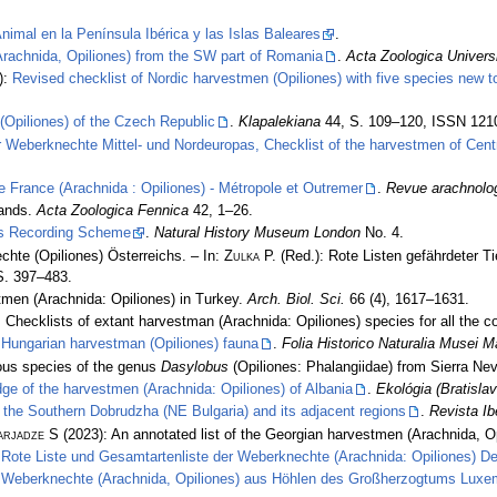
nimal en la Península Ibérica y las Islas Baleares
.
(Arachnida, Opiliones) from the SW part of Romania
.
Acta Zoologica Univers
):
Revised checklist of Nordic harvestmen (Opiliones) with five species new 
(Opiliones) of the Czech Republic
.
Klapalekiana
44, S. 109–120, ISSN 121
r Weberknechte Mittel- und Nordeuropas, Checklist of the harvestmen of Centr
e France (Arachnida : Opiliones) - Métropole et Outremer
.
Revue arachnolog
lands.
Acta Zoologica Fennica
42, 1–26.
nes Recording Scheme
.
Natural History Museum London
No. 4.
chte (Opiliones) Österreichs. – In:
Zulka
P. (Red.): Rote Listen gefährdeter 
S. 397–483.
men (Arachnida: Opiliones) in Turkey.
Arch. Biol. Sci.
66 (4), 1617–1631.
 Checklists of extant harvestman (Arachnida: Opiliones) species for all the co
 Hungarian harvestman (Opiliones) fauna
.
Folia Historico Naturalia Musei M
ous species of the genus
Dasylobus
(Opiliones: Phalangiidae) from Sierra Ne
dge of the harvestmen (Arachnida: Opiliones) of Albania
.
Ekológia (Bratislav
 the Southern Dobrudzha (NE Bulgaria) and its adjacent regions
.
Revista Ib
arjadze S
(2023): An annotated list of the Georgian harvestmen (Arachnida, O
:
Rote Liste und Gesamtartenliste der Weberknechte (Arachnida: Opiliones) D
:
Weberknechte (Arachnida, Opiliones) aus Höhlen des Großherzogtums Luxemb