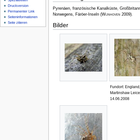
Spezialseiten
Druckversion
Pyrenäen, französische Kanalküste, Großbritan
Permanenter Link
Norwegens, Färöer-Inseln
(
Wijnhoven
2009)
.
Seiten­­informationen
Seite zitieren
Bilder
Fundort: England
Martinshaw Leices
14.06.2008