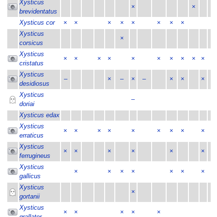
Xysticus
×
×
×
brevidentatus
Xysticus cor
×
×
×
×
×
×
×
×
×
Xysticus
×
corsicus
Xysticus
×
×
×
×
×
×
×
×
×
×
×
cristatus
Xysticus
–
×
–
×
–
×
×
×
desidiosus
Xysticus
–
doriai
Xysticus edax
Xysticus
×
×
×
×
×
×
×
×
×
×
erraticus
Xysticus
×
×
×
×
×
×
ferrugineus
Xysticus
×
×
×
×
×
×
×
×
gallicus
Xysticus
×
gortanii
Xysticus
×
×
×
×
×
grallator