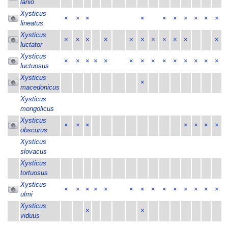
lanio
Xysticus
×
×
×
×
×
×
×
×
×
×
lineatus
Xysticus
×
×
×
×
×
×
×
×
×
×
×
luctator
Xysticus
×
×
×
×
×
×
×
×
×
×
×
×
×
×
luctuosus
Xysticus
×
macedonicus
Xysticus
mongolicus
Xysticus
×
×
×
×
×
×
×
obscurus
Xysticus
slovacus
Xysticus
tortuosus
Xysticus
×
×
×
×
×
×
×
×
×
×
×
×
×
×
ulmi
Xysticus
×
×
viduus