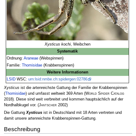
Xysticus kochi
, Weibchen
Systematik
Ordnung:
Araneae
(Webspinnen)
Familie:
Thomisidae
(Krabbenspinnen)
Weitere Informationen
LSID
WSC:
urn:lsid:nmbe.ch:spidergen:02786
Xysticus
ist die artenreichste Gattung der Familie der Krabbenspinnen
(
Thomisidae
) und umfasst weltweit 369 Arten
(
World Spider Catalog
2018)
. Diese sind weit verbreitet und kommen hauptsächlich auf der
Nordhalbkugel vor.
(
Jantscher
2002)
Die Gattung
Xysticus
ist in Deutschland mit 18 Arten vertreten und
damit unsere artenreichste Krabbenspinnen-Gattung.
Beschreibung