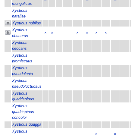
–
–
–
mongolicus
Xysticus
nataliae
Xysticus nubilus
Xysticus
×
×
×
×
×
×
obscurus
Xysticus
peccans
Xysticus
promiscuus
Xysticus
×
pseudolanio
Xysticus
×
pseudoluctuosus
Xysticus
quadrispinus
Xysticus
quadrispinus
concolor
Xysticus quagga
Xysticus
×
×