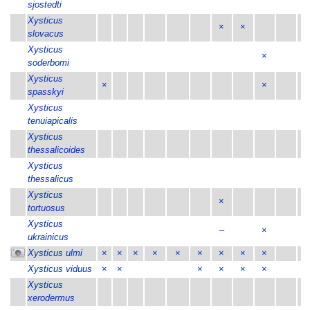
sjostedti
Xysticus
×
×
slovacus
Xysticus
×
soderbomi
Xysticus
×
×
spasskyi
Xysticus
×
tenuiapicalis
Xysticus
×
thessalicoides
Xysticus
×
thessalicus
Xysticus
×
tortuosus
Xysticus
–
×
ukrainicus
Xysticus ulmi
×
×
×
×
×
×
×
×
×
×
Xysticus viduus
×
×
×
×
×
×
×
Xysticus
×
xerodermus