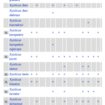
Xysticus ibex
×
×
×
×
Xysticus ibex
×
dalmasi
Xysticus
×
kaznakovi
Xysticus
×
×
×
×
×
×
×
×
×
kempeleni
Xysticus
kempeleni
×
nigriceps
Xysticus
×
×
×
×
×
×
×
×
×
×
×
×
kochi
Xysticus
×
×
×
–
laetus
Xysticus lanio
×
×
×
×
×
×
×
×
×
×
Xysticus
×
×
×
×
×
×
×
×
lineatus
Xysticus
×
×
×
×
×
luctator
Xysticus
×
×
×
×
×
×
×
×
luctuosus