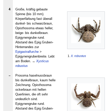
4
Große, kräftig gebaute
Spinne (bis 10 mm).
Körperfärbung fast überall
dunkel- bis schwarzbraun,
Opisthosoma etwas heller,
beige- bis dunkelbraun.
Epigynengrube rund.
Abstand des Epig.Gruben-
Hinterrandes zur
Epigastralfurche
>
1.
X. robustus
Epigynengrubenbreite. Lebt
am Boden.
→
Xysticus
robustus
–
Prosoma haselnussbraun
bis dunkelbraun, kaum helle
Zeichnung. Opisthosoma
ockerbraun mit hellen
Querlinien, die oft sehr
undeutlich sind.
Epigynengrube rund.
Abstand des Epig.Gruben-