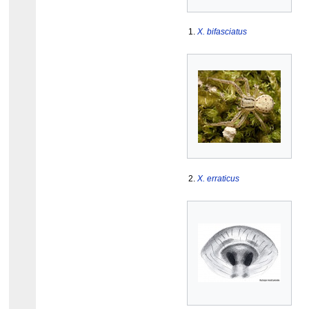
1.
X. bifasciatus
2.
X. erraticus