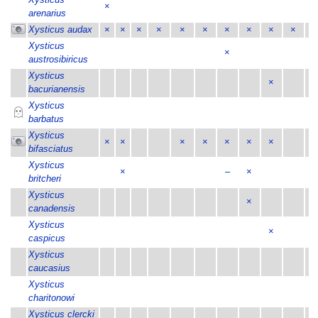
×
arenarius
Xysticus audax
×
×
×
×
×
×
×
×
×
×
×
Xysticus
×
austrosibiricus
Xysticus
×
×
bacurianensis
Xysticus
barbatus
Xysticus
×
×
×
×
×
×
×
×
bifasciatus
Xysticus
×
–
×
britcheri
Xysticus
×
canadensis
Xysticus
×
caspicus
Xysticus
caucasius
Xysticus
charitonowi
Xysticus clercki