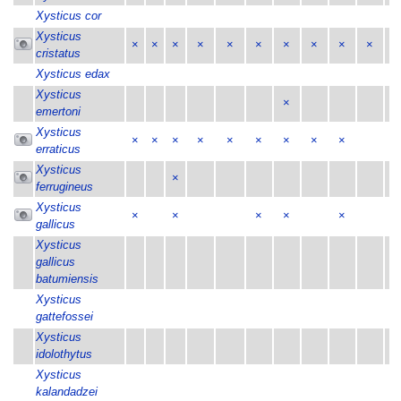
Xysticus cor
×
Xysticus
×
×
×
×
×
×
×
×
×
×
×
cristatus
Xysticus edax
×
Xysticus
×
emertoni
Xysticus
×
×
×
×
×
×
×
×
×
×
erraticus
Xysticus
×
×
ferrugineus
Xysticus
×
×
×
×
×
×
gallicus
Xysticus
gallicus
batumiensis
Xysticus
gattefossei
Xysticus
idolothytus
Xysticus
kalandadzei