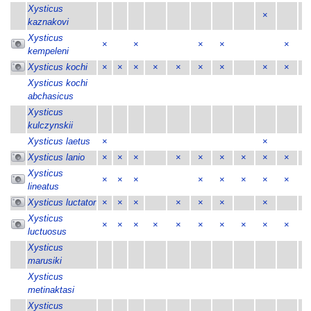
Xysticus
×
×
kaznakovi
Xysticus
×
×
×
×
×
×
kempeleni
Xysticus kochi
×
×
×
×
×
×
×
×
×
×
Xysticus kochi
abchasicus
Xysticus
kulczynskii
Xysticus laetus
×
×
×
Xysticus lanio
×
×
×
×
×
×
×
×
×
Xysticus
×
×
×
×
×
×
×
×
lineatus
Xysticus luctator
×
×
×
×
×
×
×
Xysticus
×
×
×
×
×
×
×
×
×
×
×
luctuosus
Xysticus
×
marusiki
Xysticus
×
metinaktasi
Xysticus