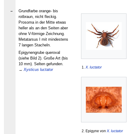
–
Grundfarbe orange- bis
rotbraun, nicht fleckig.
Prosoma in der Mitte etwas
heller als an den Seiten aber
ohne V-förmige Zeichnung.
Metatarsus I mit mindestens
7 langen Stacheln.
Epigynengrube queroval
(siehe Bild 2). Große Art (bis
10 mm). Selten gefunden.
1.
X. luctator
→
Xysticus luctator
2. Epigyne von
X. luctator