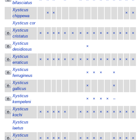
bifasciatus
Xysticus
×
×
×
×
chippewa
Xysticus cor
Xysticus
×
×
×
×
×
×
×
×
×
×
×
×
×
×
×
cristatus
Xysticus
×
desidiosus
Xysticus
×
×
×
×
×
×
×
×
×
×
×
×
×
×
×
erraticus
Xysticus
×
×
×
×
ferrugineus
Xysticus
×
×
gallicus
Xysticus
×
×
×
×
–
kempeleni
Xysticus
×
×
×
×
×
×
×
×
×
×
×
×
×
×
kochi
Xysticus
laetus
Xysticus
×
×
×
×
×
×
×
×
×
×
×
×
×