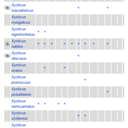
Xysticus
×
×
macedonicus
Xysticus
mongolicus
Xysticus
×
×
nigrotrivittatus
Xysticus
×
×
×
×
×
×
×
×
×
nubilus
Xysticus
×
obscurus
Xysticus
×
×
ovatus
Xysticus
×
promiscuus
Xysticus
×
pseudolanio
Xysticus
×
×
×
×
semicarinatus
Xysticus
×
×
siciliensis
Xysticus