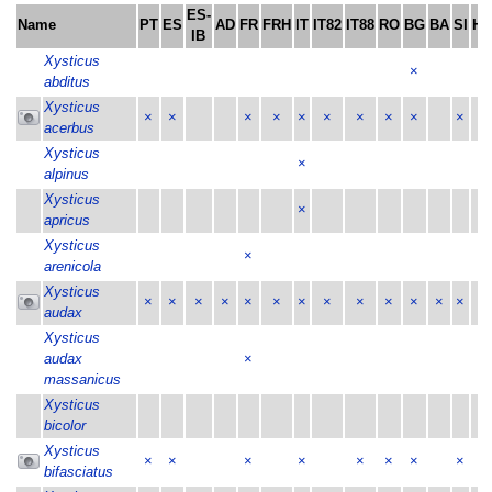
ES-
Name
PT
ES
AD
FR
FRH
IT
IT82
IT88
RO
BG
BA
SI
HR
IB
Xysticus
×
abditus
Xysticus
×
×
×
×
×
×
×
×
×
×
×
acerbus
Xysticus
×
alpinus
Xysticus
×
×
apricus
Xysticus
×
arenicola
Xysticus
×
×
×
×
×
×
×
×
×
×
×
×
×
×
audax
Xysticus
audax
×
massanicus
Xysticus
bicolor
Xysticus
×
×
×
×
×
×
×
×
×
bifasciatus