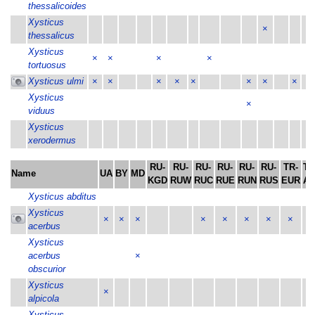
thessalicoides
Xysticus
×
×
thessalicus
Xysticus
×
×
×
×
tortuosus
Xysticus ulmi
×
×
×
×
×
×
×
×
×
Xysticus
×
viduus
Xysticus
xerodermus
RU-
RU-
RU-
RU-
RU-
RU-
TR-
TR
Name
UA
BY
MD
KGD
RUW
RUC
RUE
RUN
RUS
EUR
AS
Xysticus abditus
×
Xysticus
×
×
×
×
×
×
×
×
×
acerbus
Xysticus
acerbus
×
obscurior
Xysticus
×
alpicola
Xysticus