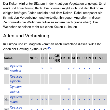
Der Kokon wird unter Blättern in der krautigen Vegetation angelegt. Er ist
weiß und linsenförmig flach. Die Spinne umgibt sich und den Kokon mit
einigen kräftigen Fäden und sitzt auf dem Kokon. Dabei umspannt sie
ihn mit den Vorderbeinen und verteidigt ihn gegen Angreifer. In dieser
Zeit dunkeln die Weibchen teilweise extrem nach (siehe oben). Die
Weibchen scheinen mehr als einen Kokon zu bauen.
Arten und Verbreitung
In Europa und im Maghreb kommen nach Datenlage dieses Wikis 82
[A]
Arten der Gattung
Xysticus
vor.
GB-
Name
NO
SE
FI
IE
GB
DK
DE
NL
BE
LU
PL
LT
LV
EE
C
NIR
Xysticus
×
×
×
×
×
×
×
×
acerbus
Xysticus
×
alpicola
Xysticus
×
alpinus
Xysticus
×
×
×
×
×
×
×
×
×
×
×
×
×
×
audax
Xysticus
×
×
×
×
×
×
×
×
×
×
×
×
×