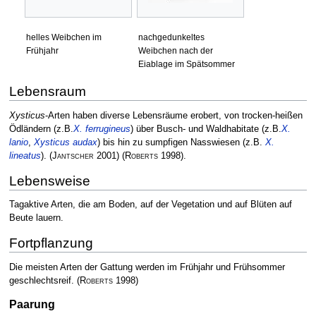
helles Weibchen im
nachgedunkeltes
Frühjahr
Weibchen nach der
Eiablage im Spätsommer
Lebensraum
Xysticus
-Arten haben diverse Lebensräume erobert, von trocken-heißen
Ödländern (z.B.
X. ferrugineus
) über Busch- und Waldhabitate (z.B.
X.
lanio
,
Xysticus audax
) bis hin zu sumpfigen Nasswiesen (z.B.
X.
lineatus
).
(
Jantscher
2001)
(
Roberts
1998)
.
Lebensweise
Tagaktive Arten, die am Boden, auf der Vegetation und auf Blüten auf
Beute lauern.
Fortpflanzung
Die meisten Arten der Gattung werden im Frühjahr und Frühsommer
geschlechtsreif.
(
Roberts
1998)
Paarung