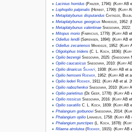
Lacinius horridus
(
Panzer
, 1794):
(
Kury AB
e
Lophopilio palpinalis
(
Herbst
, 1799):
(
Kury A
Metaplatybunus disputandus
Chitadze, Bulbu
Metaplatybunus georgicus
Mkheidze
, 1952:
(
Metaplatybunus valentinae
Snegovaya
, 2022
Mitopus morio
(
Fabricius
, 1779):
(
Kury AB
et
Odiellus lendli
(
Sørensen
, 1894):
(
Kury AB
et
Odiellus zecariensis
Mkheidze
, 1952:
(
Kury 
Oligolophus tridens
(
C. L. Koch
, 1836):
(
Kur
Opilio bezengii
Snegovaya
, 2025:
(
Snegovaya
Opilio caucasicus
Snegovaya
, 2010:
(
Kury A
Opilio dinaricus
Šilhavý
, 1938:
(
Kury AB
et a
Opilio hemseni
Roewer
, 1952:
(
Kury AB
et a
Opilio lederi
Roewer
, 1911:
(
Kury AB
et al. 2
Opilio nabozhenkoi
Snegovaya
, 2010:
(
Kury 
Opilio parietinus
(
De Geer
, 1778):
(
Kury AB
e
Opilio rossicus
Snegovaya
, 2016:
(
Kury AB
et
Opilio saxatilis
C. L. Koch
, 1839:
(
Kury AB
e
Phalangium gorbunovi
Snegovaya
, 2014:
(
Kur
Phalangium opilio
Linnaeus
, 1758:
(
Kury AB
e
Phalangium punctipes
(
L. Koch
, 1878):
(
Kur
Rilaena atrolutea
(
Roewer
, 1915):
(
Kury AB
e