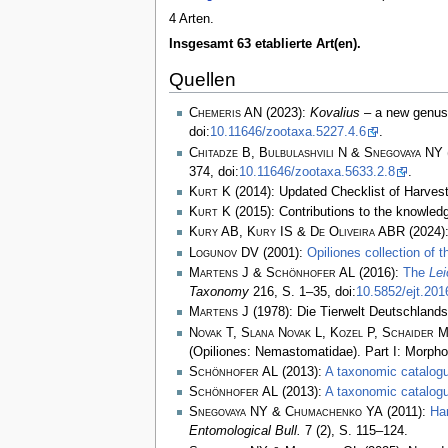
4 Arten.
Insgesamt 63 etablierte Art(en).
Quellen
Chemeris AN
(2023):
Kovalius
– a new genus 
doi:
10.11646/zootaxa.5227.4.6
.
Chitadze B, Bulbulashvili N & Snegovaya NY
374, doi:
10.11646/zootaxa.5633.2.8
.
Kurt K
(2014): Updated Checklist of Harvest
Kurt K
(2015): Contributions to the knowled
Kury AB, Kury IS & De Oliveira ABR
(2024):
Logunov DV
(2001):
Opiliones collection of
Martens J & Schönhofer AL
(2016):
The
Lei
Taxonomy
216, S. 1–35, doi:
10.5852/ejt.201
Martens J
(1978): Die Tierwelt Deutschlands
Novak T, Slana Novak L, Kozel P, Schaider M
(Opiliones: Nemastomatidae). Part I: Morpho
Schönhofer AL
(2013):
A taxonomic catalog
Schönhofer AL
(2013):
A taxonomic catalog
Snegovaya NY & Chumachenko YA
(2011):
Har
Entomological Bull.
7 (2), S. 115–124.