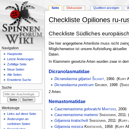
Seite
Diskussion
Quelltext anzeigen
V
Checkliste Opiliones ru-ru
Zur
Zur
Checkliste Südliches europäisc
Navigation
Suche
springen
springen
Die hier angegebene Artenliste muss nicht zwin
Navigation
Möglicherweise ist unsere Aufstellung aktueller.
Hauptseite
Daten.
Letzte Änderungen
In Klammern gesetzte Arten wurden zwar in dem L
Zufällige Seite
Neue Seiten
Dicranolasmatidae
Alle Seiten
Dicranolasma giljarovi
Šilhavý
, 1966:
(
Kury 
Erweiterte Suche
Dicranolasma ponticum
Gruber
, 1998:
(
Sneg
Suche
2 Arten.
Nemastomatidae
Werkzeuge
Caucnemastoma golovatchi
Martens
, 2006:
Links auf diese Seite
Caucnemastoma martensi
Snegovaya
, 2011:
Änderungen an
Giljarovia kratochvili
Snegovaya
, 2011:
(
Kury
verlinkten Seiten
Giljarovia rossica
Kratochvíl
, 1958:
(
Kury A