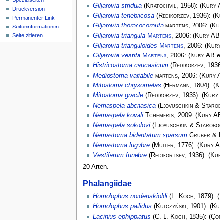
Spezialseiten
Giljarovia stridula
(
Kratochvil
, 1958):
(
Kury 
Druckversion
Giljarovia tenebricosa
(
Redikorzev
, 1936):
(
K
Permanenter Link
Giljarovia thoracocornuta
martens
, 2006:
(
Ku
Seiten­­informationen
Giljarovia triangula
Martens
, 2006:
(
Kury AB
Seite zitieren
Giljarovia trianguloides
Martens
, 2006:
(
Kur
Giljarovia vestita
Martens
, 2006:
(
Kury AB
e
Histricostoma caucasicum
(
Redikorzev
, 193
Mediostoma variabile
martens
, 2006:
(
Kury 
Mitostoma chrysomelas
(
Hermann
, 1804):
(
K
Mitostoma gracile
(
Redikorzev
, 1936):
(
Kury
Nemaspela abchasica
(
Ljovuschkin & Staro
Nemaspela kovali
Tchemeris
, 2009:
(
Kury A
Nemaspela sokolovi
(
Ljovuschkin & Starobo
Nemastoma bidentatum sparsum
Gruber & 
Nemastoma lugubre
(
Müller
, 1776):
(
Kury 
Vestiferum funebre
(
Redikortsev
, 1936):
(
Ku
20 Arten.
Phalangiidae
Homolophus nordenskioldi
(
L. Koch
, 1879):
(
Homolophus pallidus
(
Kulczyński
, 1901):
(
Ku
Lacinius ephippiatus
(
C. L. Koch
, 1835):
(
Çor