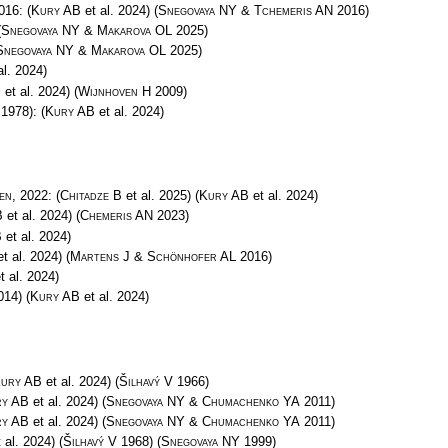
2016:
(
Kury AB
et al. 2024)
(
Snegovaya NY & Tchemeris AN
2016)
(
Snegovaya NY & Makarova OL
2025)
Snegovaya NY & Makarova OL
2025)
al. 2024)
B
et al. 2024)
(
Wijnhoven H
2009)
 1978):
(
Kury AB
et al. 2024)
en
, 2022:
(
Chitadze B
et al. 2025)
(
Kury AB
et al. 2024)
B
et al. 2024)
(
Chemeris AN
2023)
B
et al. 2024)
t al. 2024)
(
Martens J & Schönhofer AL
2016)
t al. 2024)
014)
(
Kury AB
et al. 2024)
ury AB
et al. 2024)
(
Šilhavý V
1966)
ry AB
et al. 2024)
(
Snegovaya NY & Chumachenko YA
2011)
ry AB
et al. 2024)
(
Snegovaya NY & Chumachenko YA
2011)
 al. 2024)
(
Šilhavý V
1968)
(
Snegovaya NY
1999)