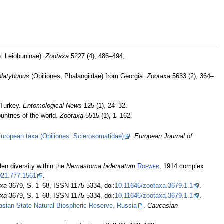
: Leiobuninae).
Zootaxa
5227 (4), 486–494,
latybunus
(Opiliones, Phalangiidae) from Georgia.
Zootaxa
5633 (2), 364–
 Turkey.
Entomological News
125 (1), 24–32.
untries of the world.
Zootaxa
5515 (1), 1–162.
European taxa (Opiliones: Sclerosomatidae)
.
European Journal of
en diversity within the
Nemastoma bidentatum
Roewer
, 1914 complex
021.777.1561
.
axa
3679, S. 1–68, ISSN 1175-5334, doi:
10.11646/zootaxa.3679.1.1
.
axa
3679, S. 1–68, ISSN 1175-5334, doi:
10.11646/zootaxa.3679.1.1
.
asian State Natural Biospheric Reserve, Russia
.
Caucasian