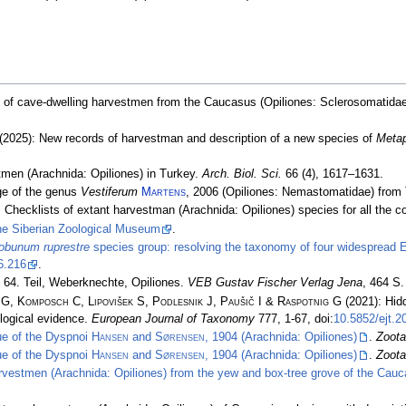
of cave-dwelling harvestmen from the Caucasus (Opiliones: Sclerosomatidae
(2025): New records of harvestman and description of a new species of
Metap
men (Arachnida: Opiliones) in Turkey.
Arch. Biol. Sci.
66 (4), 1617–1631.
ge of the genus
Vestiferum
Martens
, 2006 (Opiliones: Nemastomatidae) from
 Checklists of extant harvestman (Arachnida: Opiliones) species for all the co
 the Siberian Zoological Museum
.
obunum ruprestre
species group: resolving the taxonomy of four widespread 
6.216
.
 64. Teil, Weberknechte, Opiliones.
VEB Gustav Fischer Verlag Jena
, 464 S.
G, Komposch C, Lipovišek S, Podlesnik J, Paušič I & Raspotnig G
(2021): Hidd
logical evidence.
European Journal of Taxonomy
777, 1-67, doi:
10.5852/ejt.2
ue of the Dyspnoi
Hansen
and
Sørensen
, 1904 (Arachnida: Opiliones)
.
Zoot
ue of the Dyspnoi
Hansen
and
Sørensen
, 1904 (Arachnida: Opiliones)
.
Zoot
vestmen (Arachnida: Opiliones) from the yew and box-tree grove of the Cauc