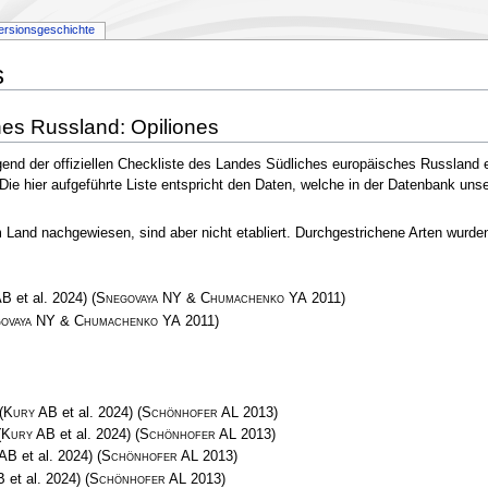
ersionsgeschichte
s
hes Russland: Opiliones
gend der offiziellen Checkliste des Landes Südliches europäisches Russland 
 Die hier aufgeführte Liste entspricht den Daten, welche in der Datenbank uns
and nachgewiesen, sind aber nicht etabliert. Durchgestrichene Arten wurden e
AB
et al. 2024)
(
Snegovaya NY & Chumachenko YA
2011)
ovaya NY & Chumachenko YA
2011)
(
Kury AB
et al. 2024)
(
Schönhofer AL
2013)
(
Kury AB
et al. 2024)
(
Schönhofer AL
2013)
 AB
et al. 2024)
(
Schönhofer AL
2013)
B
et al. 2024)
(
Schönhofer AL
2013)