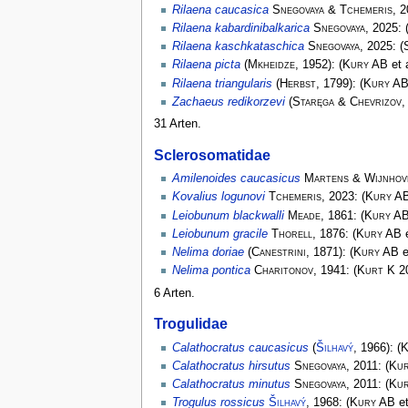
Rilaena caucasica
Snegovaya & Tchemeris
, 
Rilaena kabardinibalkarica
Snegovaya
, 2025:
Rilaena kaschkataschica
Snegovaya
, 2025:
(
Rilaena picta
(
Mkheidze
, 1952):
(
Kury AB
et 
Rilaena triangularis
(
Herbst
, 1799):
(
Kury A
Zachaeus redikorzevi
(
Staręga & Chevrizov
,
31 Arten.
Sclerosomatidae
Amilenoides caucasicus
Martens & Wijnhov
Kovalius logunovi
Tchemeris
, 2023:
(
Kury A
Leiobunum blackwalli
Meade
, 1861:
(
Kury A
Leiobunum gracile
Thorell
, 1876:
(
Kury AB
e
Nelima doriae
(
Canestrini
, 1871):
(
Kury AB
e
Nelima pontica
Charitonov
, 1941:
(
Kurt K
2
6 Arten.
Trogulidae
Calathocratus caucasicus
(
Šilhavý
, 1966):
(
K
Calathocratus hirsutus
Snegovaya
, 2011:
(
Ku
Calathocratus minutus
Snegovaya
, 2011:
(
Ku
Trogulus rossicus
Šilhavý
, 1968:
(
Kury AB
et