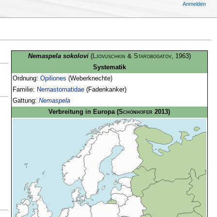
Anmelden
Nemaspela sokolovi
(
Ljovuschkin & Starobogatov
, 1963)
Systematik
Ordnung:
Opiliones
(Weberknechte)
Familie:
Nemastomatidae
(Fadenkanker)
Gattung:
Nemaspela
Verbreitung in Europa
(
Schönhofer
2013)