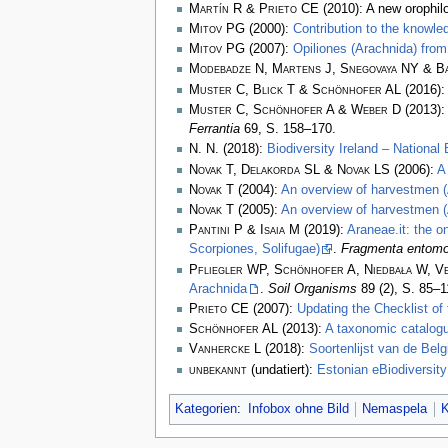
Martín R & Prieto CE
(2010): A new orophil
Mitov PG
(2000):
Contribution to the knowle
Mitov PG
(2007):
Opiliones (Arachnida) from
Modebadze N, Martens J, Snegovaya NY & B
Muster C, Blick T & Schönhofer AL
(2016)
Muster C, Schönhofer A & Weber D
(2013)
Ferrantia
69, S. 158–170.
N. N.
(2018):
Biodiversity Ireland – National
Novak T, Delakorda SL & Novak LS
(2006):
A
Novak T
(2004):
An overview of harvestmen (A
Novak T
(2005):
An overview of harvestmen (
Pantini P & Isaia M
(2019):
Araneae.it: the o
Scorpiones, Solifugae)
.
Fragmenta entomo
Pfliegler WP, Schönhofer A, Niedbała W, Ve
Arachnida
.
Soil Organisms
89 (2), S. 85–
Prieto CE
(2007):
Updating the Checklist of 
Schönhofer AL
(2013):
A taxonomic catalog
Vanhercke L
(2018):
Soortenlijst van de Be
unbekannt
(undatiert):
Estonian eBiodiversity
Kategorien
:
Infobox ohne Bild
Nemaspela
K