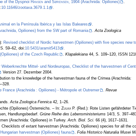
ue of the Dyspnoi
Hansen
and
Sørensen
, 1904 (Arachnida: Opiliones)
.
:
10.11646/zootaxa.3679.1.1
.
nimal en la Península Ibérica y las Islas Baleares
.
(Arachnida, Opiliones) from the SW part of Romania
.
Acta Zoologica
):
Revised checklist of Nordic harvestmen (Opiliones) with five species new t
S. 59–62, doi:
10.5431/aramit5413
.
(Opiliones) of the Czech Republic
.
Klapalekiana
44, S. 109–120, ISSN 121
r Weberknechte Mittel- und Nordeuropas, Checklist of the harvestmen of Cent
Version 27. Dezember 2004.
ibution to the knowledge of the harvestman fauna of the Crimea (Arachnida:
5–328.
e France (Arachnida : Opiliones) - Métropole et Outremer
.
Revue
lands.
Acta Zoologica Fennica
42, 1–26.
chte (Opiliones) Österreichs. – In:
Zulka
P. (Red.): Rote Listen gefährdeter Ti
ysen, Handlungsbedarf.
Grüne Reihe des Lebensministeriums
14/3, S. 397–48
men (Arachnida: Opiliones) in Turkey.
Arch. Biol. Sci.
66 (4), 1617–1631.
 Checklists of extant harvestman (Arachnida: Opiliones) species for all the co
 Hungarian harvestman (Opiliones) fauna
.
Folia Historico Naturalia Musei M