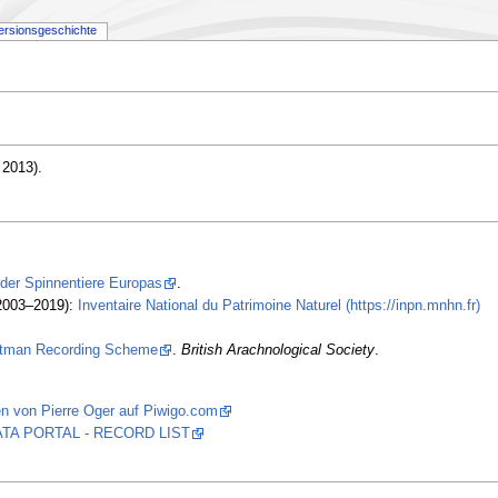
ersionsgeschichte
2013)
.
 der Spinnentiere Europas
.
2003–2019):
Inventaire National du Patrimoine Naturel (https://inpn.mnhn.fr)
stman Recording Scheme
.
British Arachnological Society
.
n von Pierre Oger auf Piwigo.com
 DATA PORTAL - RECORD LIST