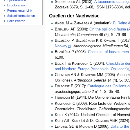
Spezialseiten
Schönhofer AL
(2013):
A taxonomic catalog
Druckversion
Zootaxa
3679, S. 1–68, ISSN 1175-5334, doi
Permanenter Link
Quellen der Nachweise
Seiten­­informationen
Seite zitieren
Angel M & Zarazaga A
(undatiert):
El Reino A
Babalean AF
(2004):
On the opilionid fauna 
Universitatis Comenianae
46 (2), S. 79–86.
Bezděčka P, Bezděčková K & Kvamme T
(2017
Norway
.
Arachnologische Mitteilungen
54, 
Bezděčka P
(2008):
Checklist of harvestmen 
6100.
Blick T & Komposch C
(2004):
Checkliste de
and Northern Europe (Arachnida: Opiliones)
Chemeris AN & Kovblyuk MM
(2005): A contr
Opiliones).
Arthropoda Selecta
14 (4), S. 30
Delfosse E
(2017):
Catalogue des Opilions d
arachnologique, série 2
n° 4, S. 35–40.
Heinäjoki M
(1944): Die Opilionenfauna Finn
Komposch C
(2009): Rote Liste der Weberkne
Österreichs. Checklisten, Gefährdungsanal
Kurt K
(2014): Updated Checklist of Harvest
Kury AB, Kury IS & De Oliveira ABR
(2024):
Lengyel GD & Murányi D
(2006):
Data to the