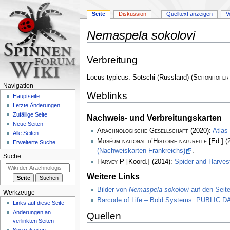
Seite
Diskussion
Quelltext anzeigen
V
Nemaspela sokolovi
Zur
Zur
Verbreitung
Navigation
Suche
springen
springen
Locus typicus: Sotschi (Russland)
(
Schönhofer
Navigation
Weblinks
Hauptseite
Letzte Änderungen
Zufällige Seite
Nachweis- und Verbreitungskarten
Neue Seiten
Arachnologische Gesellschaft
(2020):
Atlas
Alle Seiten
Muséum national d’Histoire naturelle
[Ed.] (
Erweiterte Suche
(Nachweiskarten Frankreichs)
.
Suche
Harvey P
[Koord.] (2014):
Spider and Harve
Weitere Links
Bilder von
Nemaspela sokolovi
auf den Seite
Werkzeuge
Barcode of Life – Bold Systems: PUBLIC
Links auf diese Seite
Änderungen an
Quellen
verlinkten Seiten