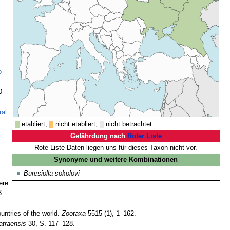
o
0-
ral
etabliert,
nicht etabliert,
nicht betrachtet
Gefährdung nach
Roter Liste
Rote Liste-Daten liegen uns für dieses Taxon nicht vor.
Synonyme und weitere Kombinationen
Buresiolla sokolovi
ere
3.
untries of the world.
Zootaxa
5515 (1), 1–162.
atraensis
30, S. 117–128.