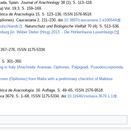
vada, Spain.
Journal of Arachnology
38 (1), S. 113–118.
a)
Vol. 19,3, S. 159–169.
érica de Aracnología
15, S. 123–136, ISSN 1576-9518.
piliones).
Caucasiana
2, 211–230, doi:
10.3897/caucasiana.2.e106544
.
eutschlands
.
Naturschutz und Biologische Vielfalt
70 (4), S. 513–536.
urg [in: Weber Dieter (Hrsg) 2013. - Die Höhlenfauna Luxemburgs
].
 267–276, ISSN 1175-5334.
, S. 301–350.
ing in Italy (Arachnida: Araneae, Opiliones, Palpigradi, Pseudoscorpionida,
men (Opiliones) from Malta with a preliminary checklist of Maltese
érica de Aracnología
. 16. Auflage, S. 49–65, ISSN 1576-9518.
axa
3679, S. 1–68, ISSN 1175-5334, doi:
10.11646/zootaxa.3679.1.1
.