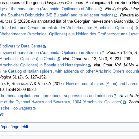
ous species of the genus
Dasylobus
(Opiliones: Phalangiidae) from Sierra Ne
dge of the harvestmen (Arachnida: Opiliones) of Albania
.
Ekológia (Bratislav
 the Southern Dobrudzha (NE Bulgaria) and its adjacent regions
.
Revista Ib
arjadze S
(2023): An annotated list of the Georgian harvestmen (Arachnida, O
:
Rote Liste und Gesamtartenliste der Weberknechte (Arachnida: Opiliones) D
:
Weberknechte (Arachnida, Opiliones) aus Höhlen des Großherzogtums Luxemb
 Biodiversity Data Centre
.
 review of harvestmen (Arachnida: Opiliones) in Slovenia
.
Zootaxa
1325, S.
rachnida: Opiliones) in Croatia
.
Nat. Croat.
Vol. 13, No.3, S. 231–296.
Arachnida: Opiliones) in Bosnia and Herzegovina
.
Nat. Croat. Vol. 14 No. 4
nline Catalog of Italian spiders, with addenda on other Arachnid Orders occurr
logica
51 (2), S. 127–152.
lla P, Sciberras A & Vella A
(2017):
New records of mites (Acari) and harvest
110, ISSN 2509-9523.
the Iberian opiliofauna: corrections, suppressions and additions
.
Revista Ib
ue of the Dyspnoi
Hansen
and
Sørensen
, 1904 (Arachnida: Opiliones)
.
Zoot
lgische Hooiwagens
.
.
örperlänge fehlt