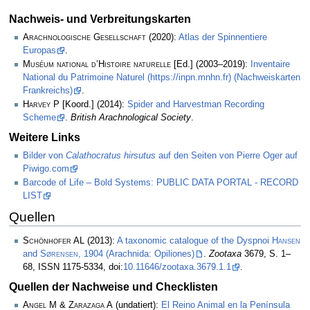
Nachweis- und Verbreitungskarten
Arachnologische Gesellschaft
(2020):
Atlas der Spinnentiere
Europas
.
Muséum national d’Histoire naturelle
[Ed.] (2003–2019):
Inventaire
National du Patrimoine Naturel (https://inpn.mnhn.fr) (Nachweiskarten
Frankreichs)
.
Harvey P
[Koord.] (2014):
Spider and Harvestman Recording
Scheme
.
British Arachnological Society
.
Weitere Links
Bilder von
Calathocratus hirsutus
auf den Seiten von Pierre Oger auf
Piwigo.com
Barcode of Life – Bold Systems: PUBLIC DATA PORTAL - RECORD
LIST
Quellen
Schönhofer AL
(2013):
A taxonomic catalogue of the Dyspnoi
Hansen
and
Sørensen
, 1904 (Arachnida: Opiliones)
.
Zootaxa
3679, S. 1–
68, ISSN 1175-5334, doi:
10.11646/zootaxa.3679.1.1
.
Quellen der Nachweise und Checklisten
Angel M & Zarazaga A
(undatiert):
El Reino Animal en la Península