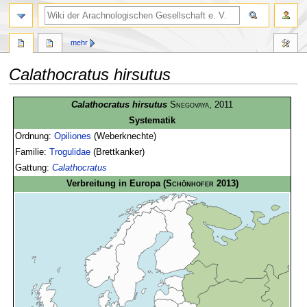
mehr
Calathocratus hirsutus
Zur
Zur
Calathocratus hirsutus
Snegovaya
, 2011
Navigation
Suche
Systematik
springen
springen
Ordnung:
Opiliones
(Weberknechte)
Familie:
Trogulidae
(Brettkanker)
Gattung:
Calathocratus
Verbreitung in Europa
(
Schönhofer
2013)