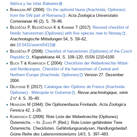
Ibérica y las Islas Baleares
.
Babalean AF
(2004):
On the opilionid fauna (Arachnida, Opiliones)
from the SW part of Romania
.
Acta Zoologica Universitatis
Comenianae
46 (2), S. 79–86.
Bezděčka P, Bezděčková K & Kvamme T
(2017):
Revised checklist of
Nordic harvestmen (Opiliones) with five species new to Norway
.
Arachnologische Mitteilungen
54, S. 59–62,
doi:
10.5431/aramit5413
.
Bezděčka P
(2008):
Checklist of harvestmen (Opiliones) of the Czech
Republic
.
Klapalekiana
44, S. 109–120, ISSN 1210-6100.
Blick T & Komposch C
(2004):
Checkliste der Weberknechte Mittel-
und Nordeuropas, Checklist of the harvestmen of Central and
Northern Europe (Arachnida: Opiliones)
Version 27. Dezember
2004.
Delfosse E
(2017):
Catalogue des Opilions de France (Arachnida :
Opiliones) - Métropole et Outremer
.
Revue arachnologique, série
2
n° 4, S. 35–40.
Heinäjoki M
(1944): Die Opilionenfauna Finnlands.
Acta Zoologica
Fennica
42, 1–26.
Komposch C
(2009): Rote Liste der Weberknechte (Opiliones)
Österreichs. – In:
Zulka
P. (Red.): Rote Listen gefährdeter Tiere
Österreichs. Checklisten, Gefährdungsanalysen, Handlungsbedarf.
Grüne Reihe des Lebensministeriums
14/3, S. 397–483.