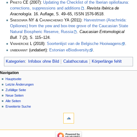
Prieto CE
(2007):
Updating the Checklist of the Iberian opiliofauna:
corrections, suppressions and additions
.
Revista Ibérica de
Aracnología
. 16. Auflage, S. 49–65, ISSN 1576-9518.
Snegovaya NY & Chumachenko YA
(2011):
Harvestmen (Arachnida:
Opiliones) from the yew and box-tree grove of the Caucasian State
Natural Biospheric Reserve, Russia
.
Caucasian Entomological
Bull.
7 (2), S. 115–124.
Vanhercke L
(2018):
Soortenlijst van de Belgische Hooiwagens
.
unbekannt
(undatiert):
Estonian eBiodiversity
.
Kategorien
:
Infobox ohne Bild
Calathocratus
Körperlänge fehlt
Navigation
Hauptseite
Letzte Änderungen
Zufällige Seite
Neue Seiten
Alle Seiten
Erweiterte Suche