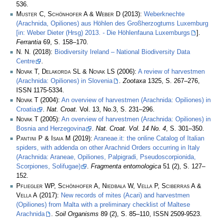
536.
Muster C, Schönhofer A & Weber D
(2013):
Weberknechte
(Arachnida, Opiliones) aus Höhlen des Großherzogtums Luxemburg
[in: Weber Dieter (Hrsg) 2013. - Die Höhlenfauna Luxemburgs
].
Ferrantia
69, S. 158–170.
N. N.
(2018):
Biodiversity Ireland – National Biodiversity Data
Centre
.
Novak T, Delakorda SL & Novak LS
(2006):
A review of harvestmen
(Arachnida: Opiliones) in Slovenia
.
Zootaxa
1325, S. 267–276,
ISSN 1175-5334.
Novak T
(2004):
An overview of harvestmen (Arachnida: Opiliones) in
Croatia
.
Nat. Croat.
Vol. 13, No.3, S. 231–296.
Novak T
(2005):
An overview of harvestmen (Arachnida: Opiliones) in
Bosnia and Herzegovina
.
Nat. Croat. Vol. 14 No. 4
, S. 301–350.
Pantini P & Isaia M
(2019):
Araneae.it: the online Catalog of Italian
spiders, with addenda on other Arachnid Orders occurring in Italy
(Arachnida: Araneae, Opiliones, Palpigradi, Pseudoscorpionida,
Scorpiones, Solifugae)
.
Fragmenta entomologica
51 (2), S. 127–
152.
Pfliegler WP, Schönhofer A, Niedbała W, Vella P, Sciberras A &
Vella A
(2017):
New records of mites (Acari) and harvestmen
(Opiliones) from Malta with a preliminary checklist of Maltese
Arachnida
.
Soil Organisms
89 (2), S. 85–110, ISSN 2509-9523.