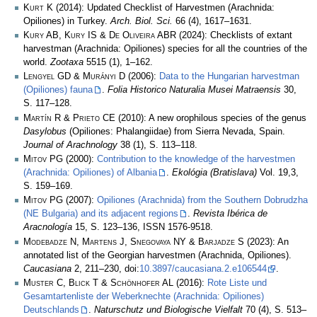
Kurt K
(2014): Updated Checklist of Harvestmen (Arachnida:
Opiliones) in Turkey.
Arch. Biol. Sci.
66 (4), 1617–1631.
Kury AB, Kury IS & De Oliveira ABR
(2024): Checklists of extant
harvestman (Arachnida: Opiliones) species for all the countries of the
world.
Zootaxa
5515 (1), 1–162.
Lengyel GD & Murányi D
(2006):
Data to the Hungarian harvestman
(Opiliones) fauna
.
Folia Historico Naturalia Musei Matraensis
30,
S. 117–128.
Martín R & Prieto CE
(2010): A new orophilous species of the genus
Dasylobus
(Opiliones: Phalangiidae) from Sierra Nevada, Spain.
Journal of Arachnology
38 (1), S. 113–118.
Mitov PG
(2000):
Contribution to the knowledge of the harvestmen
(Arachnida: Opiliones) of Albania
.
Ekológia (Bratislava)
Vol. 19,3,
S. 159–169.
Mitov PG
(2007):
Opiliones (Arachnida) from the Southern Dobrudzha
(NE Bulgaria) and its adjacent regions
.
Revista Ibérica de
Aracnología
15, S. 123–136, ISSN 1576-9518.
Modebadze N, Martens J, Snegovaya NY & Barjadze S
(2023): An
annotated list of the Georgian harvestmen (Arachnida, Opiliones).
Caucasiana
2, 211–230, doi:
10.3897/caucasiana.2.e106544
.
Muster C, Blick T & Schönhofer AL
(2016):
Rote Liste und
Gesamtartenliste der Weberknechte (Arachnida: Opiliones)
Deutschlands
.
Naturschutz und Biologische Vielfalt
70 (4), S. 513–