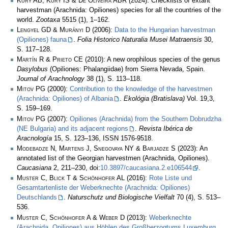
Kury AB, Kury IS & De Oliveira ABR
(2024): Checklists of extant
harvestman (Arachnida: Opiliones) species for all the countries of the
world.
Zootaxa
5515 (1), 1–162.
Lengyel GD & Murányi D
(2006):
Data to the Hungarian harvestman
(Opiliones) fauna
.
Folia Historico Naturalia Musei Matraensis
30,
S. 117–128.
Martín R & Prieto CE
(2010): A new orophilous species of the genus
Dasylobus
(Opiliones: Phalangiidae) from Sierra Nevada, Spain.
Journal of Arachnology
38 (1), S. 113–118.
Mitov PG
(2000):
Contribution to the knowledge of the harvestmen
(Arachnida: Opiliones) of Albania
.
Ekológia (Bratislava)
Vol. 19,3,
S. 159–169.
Mitov PG
(2007):
Opiliones (Arachnida) from the Southern Dobrudzha
(NE Bulgaria) and its adjacent regions
.
Revista Ibérica de
Aracnología
15, S. 123–136, ISSN 1576-9518.
Modebadze N, Martens J, Snegovaya NY & Barjadze S
(2023): An
annotated list of the Georgian harvestmen (Arachnida, Opiliones).
Caucasiana
2, 211–230, doi:
10.3897/caucasiana.2.e106544
.
Muster C, Blick T & Schönhofer AL
(2016):
Rote Liste und
Gesamtartenliste der Weberknechte (Arachnida: Opiliones)
Deutschlands
.
Naturschutz und Biologische Vielfalt
70 (4), S. 513–
536.
Muster C, Schönhofer A & Weber D
(2013):
Weberknechte
(Arachnida, Opiliones) aus Höhlen des Großherzogtums Luxemburg