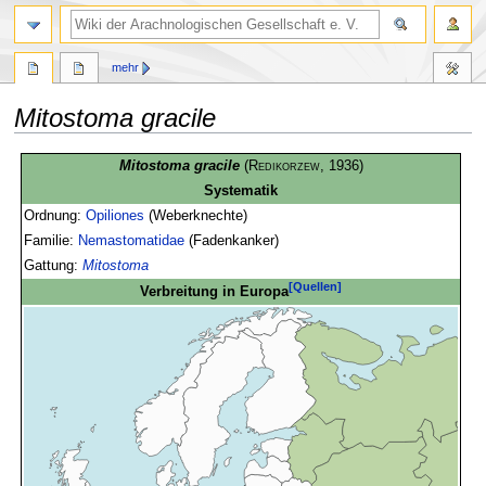
mehr
Mitostoma gracile
Zur
Zur
Mitostoma gracile
(
Redikorzew
, 1936)
Navigation
Suche
Systematik
springen
springen
Ordnung:
Opiliones
(Weberknechte)
Familie:
Nemastomatidae
(Fadenkanker)
Gattung:
Mitostoma
[Quellen]
Verbreitung in Europa