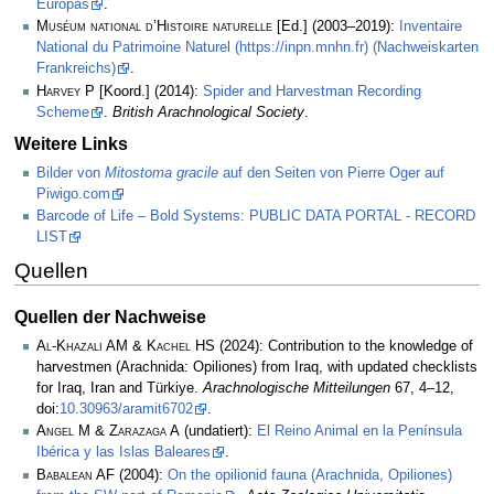
Europas
.
Muséum national d’Histoire naturelle
[Ed.] (2003–2019):
Inventaire
National du Patrimoine Naturel (https://inpn.mnhn.fr) (Nachweiskarten
Frankreichs)
.
Harvey P
[Koord.] (2014):
Spider and Harvestman Recording
Scheme
.
British Arachnological Society
.
Weitere Links
Bilder von
Mitostoma gracile
auf den Seiten von Pierre Oger auf
Piwigo.com
Barcode of Life – Bold Systems: PUBLIC DATA PORTAL - RECORD
LIST
Quellen
Quellen der Nachweise
Al-Khazali AM & Kachel HS
(2024): Contribution to the knowledge of
harvestmen (Arachnida: Opiliones) from Iraq, with updated checklists
for Iraq, Iran and Türkiye.
Arachnologische Mitteilungen
67, 4–12,
doi:
10.30963/aramit6702
.
Angel M & Zarazaga A
(undatiert):
El Reino Animal en la Península
Ibérica y las Islas Baleares
.
Babalean AF
(2004):
On the opilionid fauna (Arachnida, Opiliones)