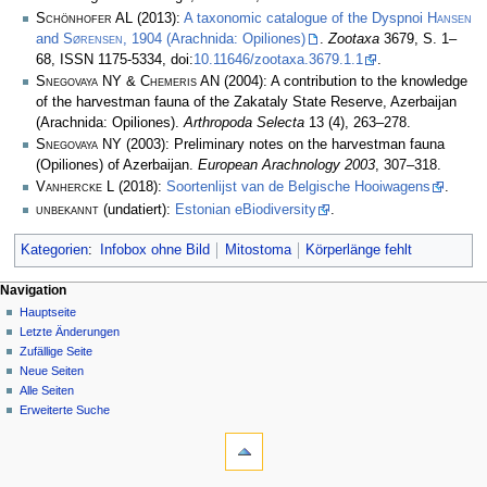
Schönhofer AL
(2013):
A taxonomic catalogue of the Dyspnoi
Hansen
and
Sørensen
, 1904 (Arachnida: Opiliones)
.
Zootaxa
3679, S. 1–
68, ISSN 1175-5334, doi:
10.11646/zootaxa.3679.1.1
.
Snegovaya NY & Chemeris AN
(2004): A contribution to the knowledge
of the harvestman fauna of the Zakataly State Reserve, Azerbaijan
(Arachnida: Opiliones).
Arthropoda Selecta
13 (4), 263–278.
Snegovaya NY
(2003): Preliminary notes on the harvestman fauna
(Opiliones) of Azerbaijan.
European Arachnology 2003
, 307–318.
Vanhercke L
(2018):
Soortenlijst van de Belgische Hooiwagens
.
unbekannt
(undatiert):
Estonian eBiodiversity
.
Kategorien
:
Infobox ohne Bild
Mitostoma
Körperlänge fehlt
Navigation
Hauptseite
Letzte Änderungen
Zufällige Seite
Neue Seiten
Alle Seiten
Erweiterte Suche