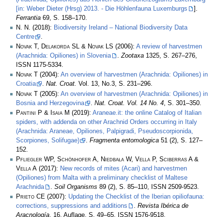
[in: Weber Dieter (Hrsg) 2013. - Die Höhlenfauna Luxemburgs
].
Ferrantia
69, S. 158–170.
N. N.
(2018):
Biodiversity Ireland – National Biodiversity Data
Centre
.
Novak T, Delakorda SL & Novak LS
(2006):
A review of harvestmen
(Arachnida: Opiliones) in Slovenia
.
Zootaxa
1325, S. 267–276,
ISSN 1175-5334.
Novak T
(2004):
An overview of harvestmen (Arachnida: Opiliones) in
Croatia
.
Nat. Croat.
Vol. 13, No.3, S. 231–296.
Novak T
(2005):
An overview of harvestmen (Arachnida: Opiliones) in
Bosnia and Herzegovina
.
Nat. Croat. Vol. 14 No. 4
, S. 301–350.
Pantini P & Isaia M
(2019):
Araneae.it: the online Catalog of Italian
spiders, with addenda on other Arachnid Orders occurring in Italy
(Arachnida: Araneae, Opiliones, Palpigradi, Pseudoscorpionida,
Scorpiones, Solifugae)
.
Fragmenta entomologica
51 (2), S. 127–
152.
Pfliegler WP, Schönhofer A, Niedbała W, Vella P, Sciberras A &
Vella A
(2017):
New records of mites (Acari) and harvestmen
(Opiliones) from Malta with a preliminary checklist of Maltese
Arachnida
.
Soil Organisms
89 (2), S. 85–110, ISSN 2509-9523.
Prieto CE
(2007):
Updating the Checklist of the Iberian opiliofauna:
corrections, suppressions and additions
.
Revista Ibérica de
Aracnología
. 16. Auflage, S. 49–65, ISSN 1576-9518.