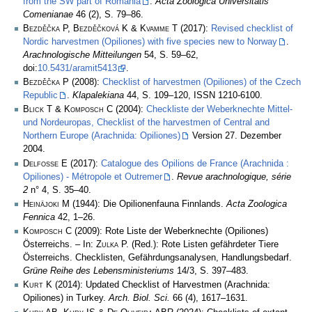
from the SW part of Romania
.
Acta Zoologica Universitatis
Comenianae
46 (2), S. 79–86.
Bezděčka P, Bezděčková K & Kvamme T
(2017):
Revised checklist of
Nordic harvestmen (Opiliones) with five species new to Norway
.
Arachnologische Mitteilungen
54, S. 59–62,
doi:
10.5431/aramit5413
.
Bezděčka P
(2008):
Checklist of harvestmen (Opiliones) of the Czech
Republic
.
Klapalekiana
44, S. 109–120, ISSN 1210-6100.
Blick T & Komposch C
(2004):
Checkliste der Weberknechte Mittel-
und Nordeuropas, Checklist of the harvestmen of Central and
Northern Europe (Arachnida: Opiliones)
Version 27. Dezember
2004.
Delfosse E
(2017):
Catalogue des Opilions de France (Arachnida :
Opiliones) - Métropole et Outremer
.
Revue arachnologique, série
2
n° 4, S. 35–40.
Heinäjoki M
(1944): Die Opilionenfauna Finnlands.
Acta Zoologica
Fennica
42, 1–26.
Komposch C
(2009): Rote Liste der Weberknechte (Opiliones)
Österreichs. – In:
Zulka
P. (Red.): Rote Listen gefährdeter Tiere
Österreichs. Checklisten, Gefährdungsanalysen, Handlungsbedarf.
Grüne Reihe des Lebensministeriums
14/3, S. 397–483.
Kurt K
(2014): Updated Checklist of Harvestmen (Arachnida:
Opiliones) in Turkey.
Arch. Biol. Sci.
66 (4), 1617–1631.