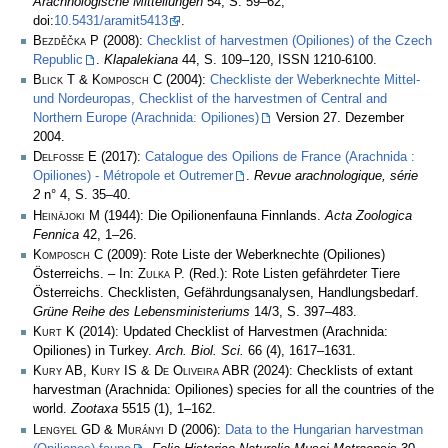
Arachnologische Mitteilungen
54, S. 59–62,
doi:
10.5431/aramit5413
.
Bezděčka P
(2008):
Checklist of harvestmen (Opiliones) of the Czech
Republic
.
Klapalekiana
44, S. 109–120, ISSN 1210-6100.
Blick T & Komposch C
(2004):
Checkliste der Weberknechte Mittel-
und Nordeuropas, Checklist of the harvestmen of Central and
Northern Europe (Arachnida: Opiliones)
Version 27. Dezember
2004.
Delfosse E
(2017):
Catalogue des Opilions de France (Arachnida :
Opiliones) - Métropole et Outremer
.
Revue arachnologique, série
2
n° 4, S. 35–40.
Heinäjoki M
(1944): Die Opilionenfauna Finnlands.
Acta Zoologica
Fennica
42, 1–26.
Komposch C
(2009): Rote Liste der Weberknechte (Opiliones)
Österreichs. – In:
Zulka
P. (Red.): Rote Listen gefährdeter Tiere
Österreichs. Checklisten, Gefährdungsanalysen, Handlungsbedarf.
Grüne Reihe des Lebensministeriums
14/3, S. 397–483.
Kurt K
(2014): Updated Checklist of Harvestmen (Arachnida:
Opiliones) in Turkey.
Arch. Biol. Sci.
66 (4), 1617–1631.
Kury AB, Kury IS & De Oliveira ABR
(2024): Checklists of extant
harvestman (Arachnida: Opiliones) species for all the countries of the
world.
Zootaxa
5515 (1), 1–162.
Lengyel GD & Murányi D
(2006):
Data to the Hungarian harvestman