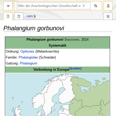
mehr
Phalangium gorbunovi
Zur
Zur
Phalangium gorbunovi
Snegovaya
, 2014
Navigation
Suche
Systematik
springen
springen
Ordnung:
Opiliones
(Weberknechte)
Familie:
Phalangiidae
(Schneider)
Gattung:
Phalangium
[Quellen]
Verbreitung in Europa