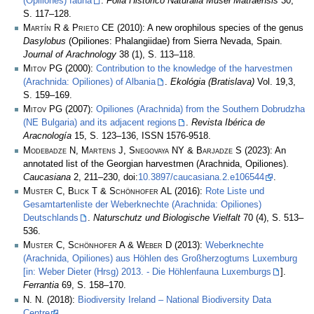
(Opiliones) fauna
.
Folia Historico Naturalia Musei Matraensis
30,
S. 117–128.
Martín R & Prieto CE
(2010): A new orophilous species of the genus
Dasylobus
(Opiliones: Phalangiidae) from Sierra Nevada, Spain.
Journal of Arachnology
38 (1), S. 113–118.
Mitov PG
(2000):
Contribution to the knowledge of the harvestmen
(Arachnida: Opiliones) of Albania
.
Ekológia (Bratislava)
Vol. 19,3,
S. 159–169.
Mitov PG
(2007):
Opiliones (Arachnida) from the Southern Dobrudzha
(NE Bulgaria) and its adjacent regions
.
Revista Ibérica de
Aracnología
15, S. 123–136, ISSN 1576-9518.
Modebadze N, Martens J, Snegovaya NY & Barjadze S
(2023): An
annotated list of the Georgian harvestmen (Arachnida, Opiliones).
Caucasiana
2, 211–230, doi:
10.3897/caucasiana.2.e106544
.
Muster C, Blick T & Schönhofer AL
(2016):
Rote Liste und
Gesamtartenliste der Weberknechte (Arachnida: Opiliones)
Deutschlands
.
Naturschutz und Biologische Vielfalt
70 (4), S. 513–
536.
Muster C, Schönhofer A & Weber D
(2013):
Weberknechte
(Arachnida, Opiliones) aus Höhlen des Großherzogtums Luxemburg
[in: Weber Dieter (Hrsg) 2013. - Die Höhlenfauna Luxemburgs
].
Ferrantia
69, S. 158–170.
N. N.
(2018):
Biodiversity Ireland – National Biodiversity Data
Centre
.