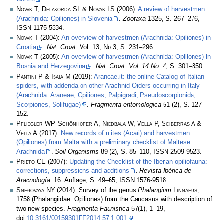
Novak T, Delakorda SL & Novak LS
(2006):
A review of harvestmen
(Arachnida: Opiliones) in Slovenia
.
Zootaxa
1325, S. 267–276,
ISSN 1175-5334.
Novak T
(2004):
An overview of harvestmen (Arachnida: Opiliones) in
Croatia
.
Nat. Croat.
Vol. 13, No.3, S. 231–296.
Novak T
(2005):
An overview of harvestmen (Arachnida: Opiliones) in
Bosnia and Herzegovina
.
Nat. Croat. Vol. 14 No. 4
, S. 301–350.
Pantini P & Isaia M
(2019):
Araneae.it: the online Catalog of Italian
spiders, with addenda on other Arachnid Orders occurring in Italy
(Arachnida: Araneae, Opiliones, Palpigradi, Pseudoscorpionida,
Scorpiones, Solifugae)
.
Fragmenta entomologica
51 (2), S. 127–
152.
Pfliegler WP, Schönhofer A, Niedbała W, Vella P, Sciberras A &
Vella A
(2017):
New records of mites (Acari) and harvestmen
(Opiliones) from Malta with a preliminary checklist of Maltese
Arachnida
.
Soil Organisms
89 (2), S. 85–110, ISSN 2509-9523.
Prieto CE
(2007):
Updating the Checklist of the Iberian opiliofauna:
corrections, suppressions and additions
.
Revista Ibérica de
Aracnología
. 16. Auflage, S. 49–65, ISSN 1576-9518.
Snegovaya NY
(2014): Survey of the genus
Phalangium
Linnaeus
,
1758 (Phalangiidae: Opiliones) from the Caucasus with description of
two new species.
Fragmenta Faunistica
57(1), 1–19,
doi:
10.3161/00159301FF2014.57.1.001
.