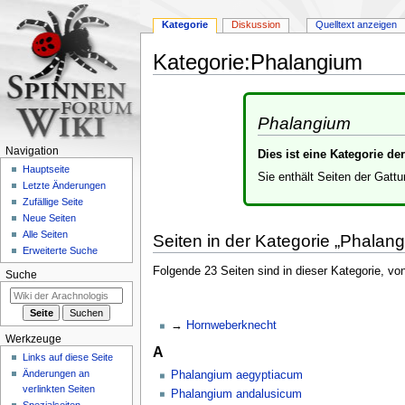
Kategorie
Diskussion
Quelltext anzeigen
Kategorie
:
Phalangium
Zur
Zur
Navigation
Suche
Phalangium
springen
springen
Navigation
Dies ist eine Kategorie d
Hauptseite
Sie enthält Seiten der Gatt
Letzte Änderungen
Zufällige Seite
Neue Seiten
Alle Seiten
Seiten in der Kategorie „Phalan
Erweiterte Suche
Folgende 23 Seiten sind in dieser Kategorie, vo
Suche
Hornweberknecht
Werkzeuge
A
Links auf diese Seite
Änderungen an
Phalangium aegyptiacum
verlinkten Seiten
Phalangium andalusicum