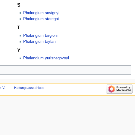
S
Phalangium savignyi
Phalangium staregai
T
Phalangium targionii
Phalangium taylani
Y
Phalangium yurisnegovoyi
. V.
Haftungsausschluss