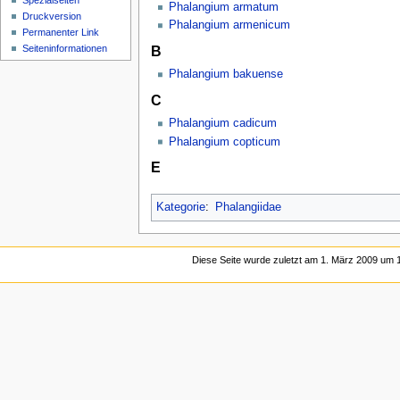
Spezialseiten
Phalangium armatum
Druckversion
Phalangium armenicum
Permanenter Link
B
Seiten­­informationen
Phalangium bakuense
C
Phalangium cadicum
Phalangium copticum
E
Kategorie
:
Phalangiidae
Diese Seite wurde zuletzt am 1. März 2009 um 1