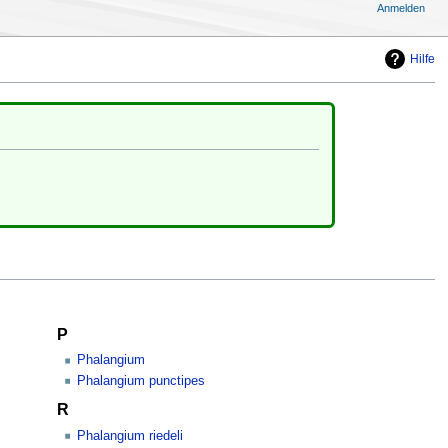
Anmelden
Hilfe
P
Phalangium
Phalangium punctipes
R
Phalangium riedeli