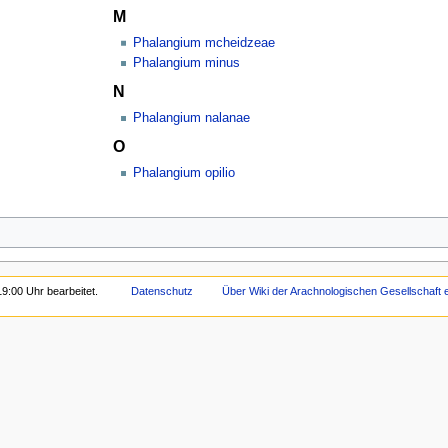
M
Phalangium mcheidzeae
Phalangium minus
N
Phalangium nalanae
O
Phalangium opilio
9:00 Uhr bearbeitet.
Datenschutz
Über Wiki der Arachnologischen Gesellschaft e