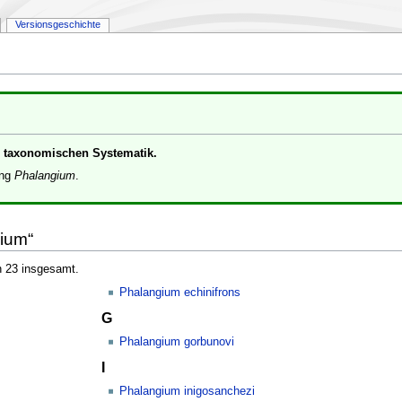
Versionsgeschichte
er taxonomischen Systematik.
ung
Phalangium
.
gium“
n 23 insgesamt.
Phalangium echinifrons
G
Phalangium gorbunovi
I
Phalangium inigosanchezi