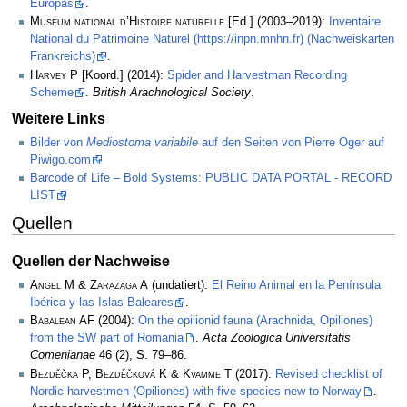
Europas
.
Muséum national d’Histoire naturelle
[Ed.] (2003–2019):
Inventaire
National du Patrimoine Naturel (https://inpn.mnhn.fr) (Nachweiskarten
Frankreichs)
.
Harvey P
[Koord.] (2014):
Spider and Harvestman Recording
Scheme
.
British Arachnological Society
.
Weitere Links
Bilder von
Mediostoma variabile
auf den Seiten von Pierre Oger auf
Piwigo.com
Barcode of Life – Bold Systems: PUBLIC DATA PORTAL - RECORD
LIST
Quellen
Quellen der Nachweise
Angel M & Zarazaga A
(undatiert):
El Reino Animal en la Península
Ibérica y las Islas Baleares
.
Babalean AF
(2004):
On the opilionid fauna (Arachnida, Opiliones)
from the SW part of Romania
.
Acta Zoologica Universitatis
Comenianae
46 (2), S. 79–86.
Bezděčka P, Bezděčková K & Kvamme T
(2017):
Revised checklist of
Nordic harvestmen (Opiliones) with five species new to Norway
.