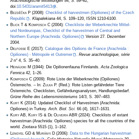
Arachnologische Mitteilungen
54, S. 59–62,
doi:
10.5431/aramit5413
.
Bezděčka P
(2008):
Checklist of harvestmen (Opiliones) of the Czech
Republic
.
Klapalekiana
44, S. 109–120, ISSN 1210-6100.
Blick T & Komposch C
(2004):
Checkliste der Weberknechte Mittel-
und Nordeuropas, Checklist of the harvestmen of Central and
Northern Europe (Arachnida: Opiliones)
Version 27. Dezember
2004.
Delfosse E
(2017):
Catalogue des Opilions de France (Arachnida :
Opiliones) - Métropole et Outremer
.
Revue arachnologique, série
2
n° 4, S. 35–40.
Heinäjoki M
(1944): Die Opilionenfauna Finnlands.
Acta Zoologica
Fennica
42, 1–26.
Komposch C
(2009): Rote Liste der Weberknechte (Opiliones)
Österreichs. – In:
Zulka
P. (Red.): Rote Listen gefährdeter Tiere
Österreichs. Checklisten, Gefährdungsanalysen, Handlungsbedarf.
Grüne Reihe des Lebensministeriums
14/3, S. 397–483.
Kurt K
(2014): Updated Checklist of Harvestmen (Arachnida:
Opiliones) in Turkey.
Arch. Biol. Sci.
66 (4), 1617–1631.
Kury AB, Kury IS & De Oliveira ABR
(2024): Checklists of extant
harvestman (Arachnida: Opiliones) species for all the countries of the
world.
Zootaxa
5515 (1), 1–162.
Lengyel GD & Murányi D
(2006):
Data to the Hungarian harvestman