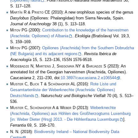
(Opiliones) fauna
.
Folia Historico Naturalia Musei Matraensis
30,
S. 117–128.
Martín R & Prieto CE
(2010): A new orophilous species of the genus
Dasylobus
(Opiliones: Phalangiidae) from Sierra Nevada, Spain.
Journal of Arachnology
38 (1), S. 113–118.
Mitov PG
(2000):
Contribution to the knowledge of the harvestmen
(Arachnida: Opiliones) of Albania
.
Ekológia (Bratislava)
Vol. 19,3,
S. 159–169.
Mitov PG
(2007):
Opiliones (Arachnida) from the Southern Dobrudzha
(NE Bulgaria) and its adjacent regions
.
Revista Ibérica de
Aracnología
15, S. 123–136, ISSN 1576-9518.
Modebadze N, Martens J, Snegovaya NY & Barjadze S
(2023): An
annotated list of the Georgian harvestmen (Arachnida, Opiliones).
Caucasiana
2, 211–230, doi:
10.3897/caucasiana.2.e106544
.
Muster C, Blick T & Schönhofer AL
(2016):
Rote Liste und
Gesamtartenliste der Weberknechte (Arachnida: Opiliones)
Deutschlands
.
Naturschutz und Biologische Vielfalt
70 (4), S. 513–
536.
Muster C, Schönhofer A & Weber D
(2013):
Weberknechte
(Arachnida, Opiliones) aus Höhlen des Großherzogtums Luxemburg
[in: Weber Dieter (Hrsg) 2013. - Die Höhlenfauna Luxemburgs
].
Ferrantia
69, S. 158–170.
N. N.
(2018):
Biodiversity Ireland – National Biodiversity Data
Centre
.