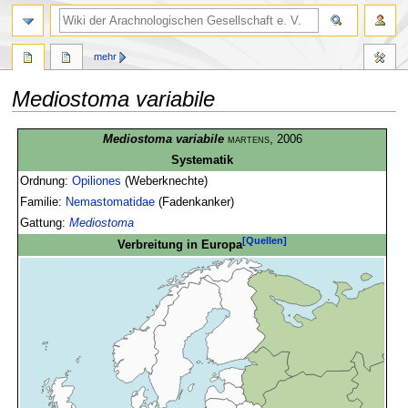
mehr
Mediostoma variabile
Zur
Zur
Mediostoma variabile
martens
, 2006
Navigation
Suche
Systematik
springen
springen
Ordnung:
Opiliones
(Weberknechte)
Familie:
Nemastomatidae
(Fadenkanker)
Gattung:
Mediostoma
[Quellen]
Verbreitung in Europa