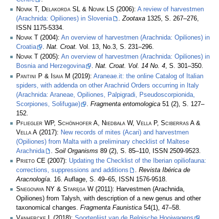
Novak T, Delakorda SL & Novak LS
(2006):
A review of harvestmen
(Arachnida: Opiliones) in Slovenia
.
Zootaxa
1325, S. 267–276,
ISSN 1175-5334.
Novak T
(2004):
An overview of harvestmen (Arachnida: Opiliones) in
Croatia
.
Nat. Croat.
Vol. 13, No.3, S. 231–296.
Novak T
(2005):
An overview of harvestmen (Arachnida: Opiliones) in
Bosnia and Herzegovina
.
Nat. Croat. Vol. 14 No. 4
, S. 301–350.
Pantini P & Isaia M
(2019):
Araneae.it: the online Catalog of Italian
spiders, with addenda on other Arachnid Orders occurring in Italy
(Arachnida: Araneae, Opiliones, Palpigradi, Pseudoscorpionida,
Scorpiones, Solifugae)
.
Fragmenta entomologica
51 (2), S. 127–
152.
Pfliegler WP, Schönhofer A, Niedbała W, Vella P, Sciberras A &
Vella A
(2017):
New records of mites (Acari) and harvestmen
(Opiliones) from Malta with a preliminary checklist of Maltese
Arachnida
.
Soil Organisms
89 (2), S. 85–110, ISSN 2509-9523.
Prieto CE
(2007):
Updating the Checklist of the Iberian opiliofauna:
corrections, suppressions and additions
.
Revista Ibérica de
Aracnología
. 16. Auflage, S. 49–65, ISSN 1576-9518.
Snegovaya NY & Staręga W
(2011): Harvestmen (Arachnida,
Opiliones) from Talysh, with description of a new genus and other
taxonomical changes.
Fragmenta Faunistica
54(1), 47–58.
Vanhercke L
(2018):
Soortenlijst van de Belgische Hooiwagens
.