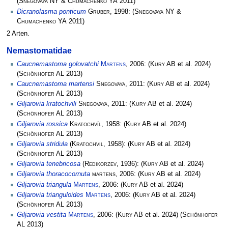
(
Snegovaya NY & Chumachenko YA
2011)
Dicranolasma ponticum
Gruber
, 1998:
(
Snegovaya NY &
Chumachenko YA
2011)
2 Arten.
Nemastomatidae
Caucnemastoma golovatchi
Martens
, 2006:
(
Kury AB
et al. 2024)
(
Schönhofer AL
2013)
Caucnemastoma martensi
Snegovaya
, 2011:
(
Kury AB
et al. 2024)
(
Schönhofer AL
2013)
Giljarovia kratochvili
Snegovaya
, 2011:
(
Kury AB
et al. 2024)
(
Schönhofer AL
2013)
Giljarovia rossica
Kratochvíl
, 1958:
(
Kury AB
et al. 2024)
(
Schönhofer AL
2013)
Giljarovia stridula
(
Kratochvil
, 1958):
(
Kury AB
et al. 2024)
(
Schönhofer AL
2013)
Giljarovia tenebricosa
(
Redikorzev
, 1936):
(
Kury AB
et al. 2024)
Giljarovia thoracocornuta
martens
, 2006:
(
Kury AB
et al. 2024)
Giljarovia triangula
Martens
, 2006:
(
Kury AB
et al. 2024)
Giljarovia trianguloides
Martens
, 2006:
(
Kury AB
et al. 2024)
(
Schönhofer AL
2013)
Giljarovia vestita
Martens
, 2006:
(
Kury AB
et al. 2024)
(
Schönhofer
AL
2013)