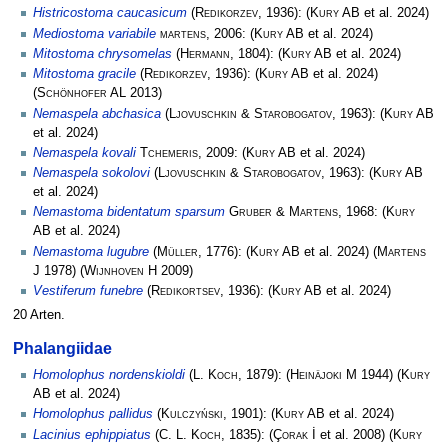
Histricostoma caucasicum
(
Redikorzev
, 1936):
(
Kury AB
et al. 2024)
Mediostoma variabile
martens
, 2006:
(
Kury AB
et al. 2024)
Mitostoma chrysomelas
(
Hermann
, 1804):
(
Kury AB
et al. 2024)
Mitostoma gracile
(
Redikorzev
, 1936):
(
Kury AB
et al. 2024)
(
Schönhofer AL
2013)
Nemaspela abchasica
(
Ljovuschkin & Starobogatov
, 1963):
(
Kury AB
et al. 2024)
Nemaspela kovali
Tchemeris
, 2009:
(
Kury AB
et al. 2024)
Nemaspela sokolovi
(
Ljovuschkin & Starobogatov
, 1963):
(
Kury AB
et al. 2024)
Nemastoma bidentatum sparsum
Gruber & Martens
, 1968:
(
Kury
AB
et al. 2024)
Nemastoma lugubre
(
Müller
, 1776):
(
Kury AB
et al. 2024)
(
Martens
J
1978)
(
Wijnhoven H
2009)
Vestiferum funebre
(
Redikortsev
, 1936):
(
Kury AB
et al. 2024)
20 Arten.
Phalangiidae
Homolophus nordenskioldi
(
L. Koch
, 1879):
(
Heinäjoki M
1944)
(
Kury
AB
et al. 2024)
Homolophus pallidus
(
Kulczyński
, 1901):
(
Kury AB
et al. 2024)
Lacinius ephippiatus
(
C. L. Koch
, 1835):
(
Çorak İ
et al. 2008)
(
Kury