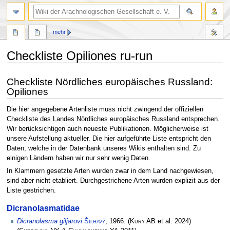
mehr
Checkliste Opiliones ru-run
Zur
Zur
Checkliste Nördliches europäisches Russland:
Navigation
Suche
Opiliones
springen
springen
Die hier angegebene Artenliste muss nicht zwingend der offiziellen
Checkliste des Landes Nördliches europäisches Russland entsprechen.
Wir berücksichtigen auch neueste Publikationen. Möglicherweise ist
unsere Aufstellung aktueller. Die hier aufgeführte Liste entspricht den
Daten, welche in der Datenbank unseres Wikis enthalten sind. Zu
einigen Ländern haben wir nur sehr wenig Daten.
In Klammern gesetzte Arten wurden zwar in dem Land nachgewiesen,
sind aber nicht etabliert. Durchgestrichene Arten wurden explizit aus der
Liste gestrichen.
Dicranolasmatidae
Dicranolasma giljarovi
Šilhavý
, 1966:
(
Kury AB
et al. 2024)