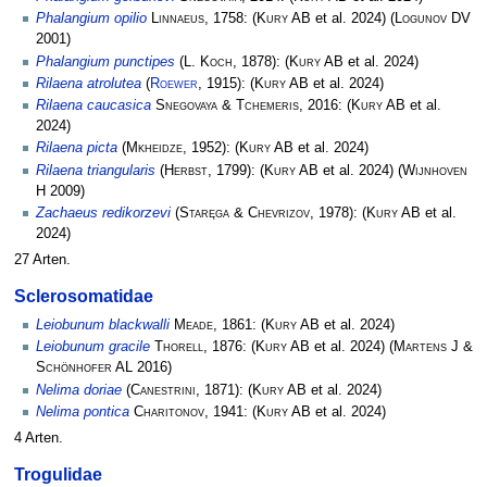
Phalangium opilio
Linnaeus
, 1758:
(
Kury AB
et al. 2024)
(
Logunov DV
2001)
Phalangium punctipes
(
L. Koch
, 1878):
(
Kury AB
et al. 2024)
Rilaena atrolutea
(
Roewer
, 1915):
(
Kury AB
et al. 2024)
Rilaena caucasica
Snegovaya & Tchemeris
, 2016:
(
Kury AB
et al.
2024)
Rilaena picta
(
Mkheidze
, 1952):
(
Kury AB
et al. 2024)
Rilaena triangularis
(
Herbst
, 1799):
(
Kury AB
et al. 2024)
(
Wijnhoven
H
2009)
Zachaeus redikorzevi
(
Staręga & Chevrizov
, 1978):
(
Kury AB
et al.
2024)
27 Arten.
Sclerosomatidae
Leiobunum blackwalli
Meade
, 1861:
(
Kury AB
et al. 2024)
Leiobunum gracile
Thorell
, 1876:
(
Kury AB
et al. 2024)
(
Martens J &
Schönhofer AL
2016)
Nelima doriae
(
Canestrini
, 1871):
(
Kury AB
et al. 2024)
Nelima pontica
Charitonov
, 1941:
(
Kury AB
et al. 2024)
4 Arten.
Trogulidae