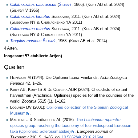
Calathocratus caucasicus
(
Šilhavý
, 1966):
(
Kury AB
et al. 2024)
(
Šilhavý V
1966)
Calathocratus hirsutus
Snegovaya
, 2011:
(
Kury AB
et al. 2024)
(
Snegovaya NY & Chumachenko YA
2011)
Calathocratus minutus
Snegovaya
, 2011:
(
Kury AB
et al. 2024)
(
Snegovaya NY & Chumachenko YA
2011)
Trogulus rossicus
Šilhavý
, 1968:
(
Kury AB
et al. 2024)
4 Arten.
Insgesamt 57 etablierte Art(en).
Quellen
Heinäjoki M
(1944): Die Opilionenfauna Finnlands.
Acta Zoologica
Fennica
42, 1–26.
Kury AB, Kury IS & De Oliveira ABR
(2024): Checklists of extant
harvestman (Arachnida: Opiliones) species for all the countries of the
world.
Zootaxa
5515 (1), 1–162.
Logunov DV
(2001):
Opiliones collection of the Siberian Zoological
Museum
.
Martens J & Schönhofer AL
(2016):
The
Leiobunum ruprestre
species group: resolving the taxonomy of four widespread European
taxa (Opiliones: Sclerosomatidae)
.
European Journal of
Taxonomy
216, S. 1–35, doi:
10.5852/ejt.2016.216
.