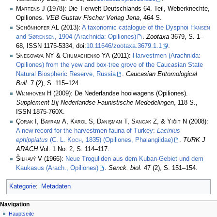
Martens J
(1978): Die Tierwelt Deutschlands 64. Teil, Weberknechte,
Opiliones.
VEB Gustav Fischer Verlag Jena
, 464 S.
Schönhofer AL
(2013):
A taxonomic catalogue of the Dyspnoi
Hansen
and
Sørensen
, 1904 (Arachnida: Opiliones)
.
Zootaxa
3679, S. 1–
68, ISSN 1175-5334, doi:
10.11646/zootaxa.3679.1.1
.
Snegovaya NY & Chumachenko YA
(2011):
Harvestmen (Arachnida:
Opiliones) from the yew and box-tree grove of the Caucasian State
Natural Biospheric Reserve, Russia
.
Caucasian Entomological
Bull.
7 (2), S. 115–124.
Wijnhoven H
(2009): De Nederlandse hooiwagens (Opiliones).
Supplement Bij Nederlandse Faunistische Mededelingen
, 118 S.,
ISSN 1875-760X.
Çorak İ, Bayram A, Karol S, Danışman T, Sancak Z, & Yiğit N
(2008):
A new record for the harvestmen fauna of Turkey:
Lacinius
ephippiatus
(
C. L. Koch
, 1835) (Opiliones, Phalangiidae)
.
TURK J
ARACH
Vol. 1 No. 2, S. 114–117.
Šilhavý V
(1966):
Neue Troguliden aus dem Kuban-Gebiet und dem
Kaukasus (Arach., Opiliones)
.
Senck. biol.
47 (2), S. 151–154.
Kategorie
:
Metadaten
Navigation
Hauptseite