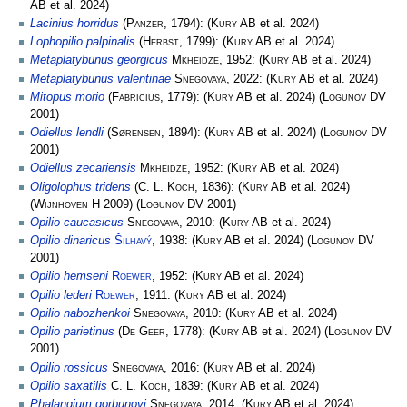
AB
et al. 2024)
Lacinius horridus
(
Panzer
, 1794):
(
Kury AB
et al. 2024)
Lophopilio palpinalis
(
Herbst
, 1799):
(
Kury AB
et al. 2024)
Metaplatybunus georgicus
Mkheidze
, 1952:
(
Kury AB
et al. 2024)
Metaplatybunus valentinae
Snegovaya
, 2022:
(
Kury AB
et al. 2024)
Mitopus morio
(
Fabricius
, 1779):
(
Kury AB
et al. 2024)
(
Logunov DV
2001)
Odiellus lendli
(
Sørensen
, 1894):
(
Kury AB
et al. 2024)
(
Logunov DV
2001)
Odiellus zecariensis
Mkheidze
, 1952:
(
Kury AB
et al. 2024)
Oligolophus tridens
(
C. L. Koch
, 1836):
(
Kury AB
et al. 2024)
(
Wijnhoven H
2009)
(
Logunov DV
2001)
Opilio caucasicus
Snegovaya
, 2010:
(
Kury AB
et al. 2024)
Opilio dinaricus
Šilhavý
, 1938:
(
Kury AB
et al. 2024)
(
Logunov DV
2001)
Opilio hemseni
Roewer
, 1952:
(
Kury AB
et al. 2024)
Opilio lederi
Roewer
, 1911:
(
Kury AB
et al. 2024)
Opilio nabozhenkoi
Snegovaya
, 2010:
(
Kury AB
et al. 2024)
Opilio parietinus
(
De Geer
, 1778):
(
Kury AB
et al. 2024)
(
Logunov DV
2001)
Opilio rossicus
Snegovaya
, 2016:
(
Kury AB
et al. 2024)
Opilio saxatilis
C. L. Koch
, 1839:
(
Kury AB
et al. 2024)
Phalangium gorbunovi
Snegovaya
, 2014:
(
Kury AB
et al. 2024)