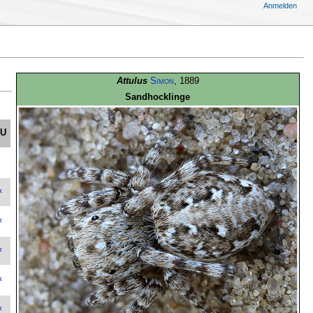
Anmelden
Attulus
Simon
, 1889
Sandhocklinge
HU
×
×
×
×
×