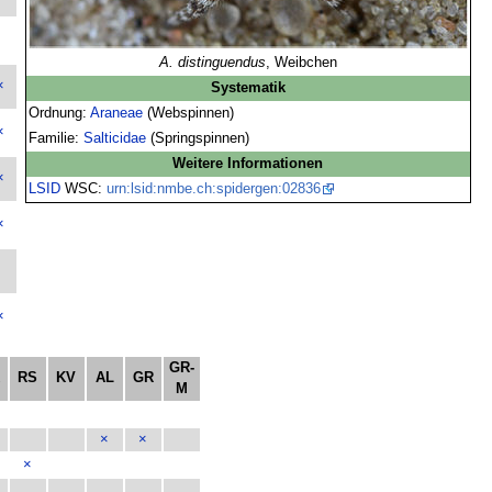
A. distinguendus
, Weibchen
×
Systematik
Ordnung:
Araneae
(Webspinnen)
×
Familie:
Salticidae
(Springspinnen)
Weitere Informationen
×
LSID
WSC:
urn:lsid:nmbe.ch:spidergen:02836
×
×
GR-
K
RS
KV
AL
GR
M
×
×
×