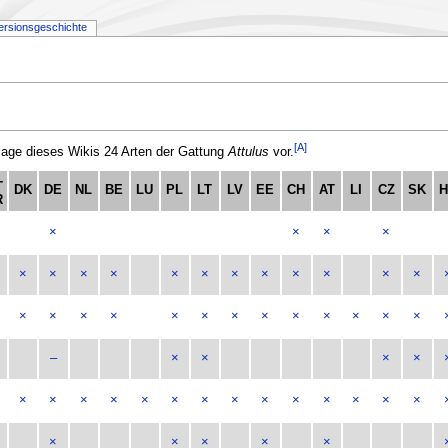
ersionsgeschichte
[A]
ge dieses Wikis 24 Arten der Gattung
Attulus
vor.
-
DK
DE
NL
BE
LU
PL
LT
LV
EE
CH
AT
LI
CZ
SK
R
×
×
×
×
×
×
×
×
×
×
×
×
×
×
×
×
×
×
×
×
×
×
×
×
×
×
×
×
×
–
×
×
×
×
×
×
×
×
×
×
×
×
×
×
×
×
×
×
×
×
×
×
×