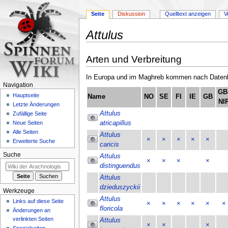
Seite
Diskussion
Quelltext anzeigen
V
Attulus
Zur
Zur
Arten und Verbreitung
Navigation
Suche
springen
springen
In Europa und im Maghreb kommen nach Datenla
Navigation
GB
Hauptseite
Name
NO
SE
FI
IE
GB
NI
Letzte Änderungen
Attulus
Zufällige Seite
atricapillus
Neue Seiten
Alle Seiten
Attulus
×
×
×
×
×
Erweiterte Suche
caricis
Suche
Attulus
×
×
×
×
distinguendus
Attulus
dzieduszyckii
Werkzeuge
Attulus
Links auf diese Seite
×
×
×
×
×
×
floricola
Änderungen an
verlinkten Seiten
Attulus
×
×
×