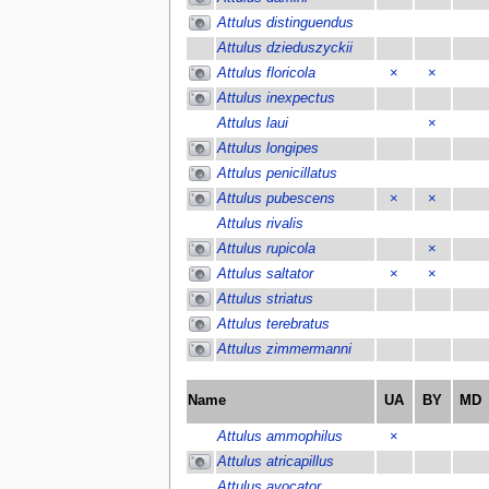
Attulus distinguendus
Attulus dzieduszyckii
Attulus floricola
×
×
Attulus inexpectus
Attulus laui
×
Attulus longipes
Attulus penicillatus
Attulus pubescens
×
×
Attulus rivalis
Attulus rupicola
×
Attulus saltator
×
×
Attulus striatus
Attulus terebratus
Attulus zimmermanni
Name
UA
BY
MD
Attulus ammophilus
×
Attulus atricapillus
Attulus avocator