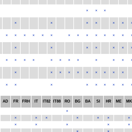
×
×
×
×
×
×
×
×
×
×
×
×
×
×
×
×
×
×
×
×
×
×
×
×
×
×
×
×
×
×
×
×
×
×
×
×
×
×
×
×
×
×
×
×
×
×
×
×
×
×
×
×
×
×
×
×
×
AD
FR
FRH
IT
IT82
IT88
RO
BG
BA
SI
HR
ME
M
×
×
×
×
×
×
×
×
×
×
×
×
×
×
×