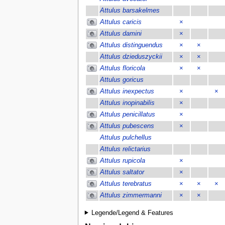
Attulus barsakelmes
Attulus caricis
×
Attulus damini
×
Attulus distinguendus
×
×
Attulus dzieduszyckii
×
×
Attulus floricola
×
×
Attulus goricus
Attulus inexpectus
×
×
Attulus inopinabilis
×
Attulus penicillatus
×
Attulus pubescens
×
Attulus pulchellus
Attulus relictarius
Attulus rupicola
×
Attulus saltator
×
Attulus terebratus
×
×
×
Attulus zimmermanni
×
×
Legende/Legend & Features