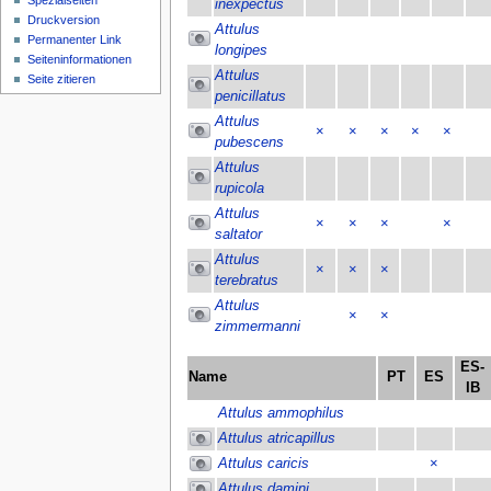
Spezialseiten
inexpectus
Druckversion
Attulus
Permanenter Link
longipes
Seiten­­informationen
Attulus
Seite zitieren
penicillatus
Attulus
×
×
×
×
×
pubescens
Attulus
rupicola
Attulus
×
×
×
×
saltator
Attulus
×
×
×
terebratus
Attulus
×
×
zimmermanni
ES-
Name
PT
ES
IB
Attulus ammophilus
Attulus atricapillus
Attulus caricis
×
Attulus damini