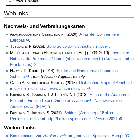
Sitticus rivalis
Weblinks
Nachweis- und Verbreitungskarten
Arachnologische Gesellschaft
(2020):
Atlas der Spinnentiere
Europas
.
Tutelaers P
(2026):
Benelux spider distribution maps
.
Muséum national d’Histoire naturelle
[Ed.] (2003–2019):
Inventaire
National du Patrimoine Naturel (https://inpn.mnhn.fr) (Nachweiskarten
Frankreichs)
.
Harvey P
[Koord.] (2014):
Spider and Harvestman Recording
Scheme
.
British Arachnological Society
.
Czech Arachnological Society
(2015):
Distribution Maps of Arachnids
in Czechia. Online at: www.arachnology.cz
.
Koponen S, Pajunen T & Fritzén NR
(2013):
Atlas of the Araneae of
Finland – Finnish Expert Group on Araneae
.:
Nachweise von
Attulus rivalis
(PDF)
Dimitrov D, Indzhov S
(2021):
Spiders (Araneae) of Balkan
Peninsula. online at http://balkan-spiders.com. Version 2021.
.
Weitere Links
Beschreibung von
Attulus rivalis
in „araneae - Spiders of Europe”