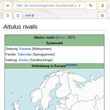
mehr
Attulus rivalis
Zur
Zur
Attulus rivalis
(
Simon
, 1937)
Navigation
Suche
Systematik
springen
springen
Ordnung:
Araneae
(Webspinnen)
Familie:
Salticidae
(Springspinnen)
Gattung:
Attulus
(Sandhocklinge)
[Quellen]
Verbreitung in Europa