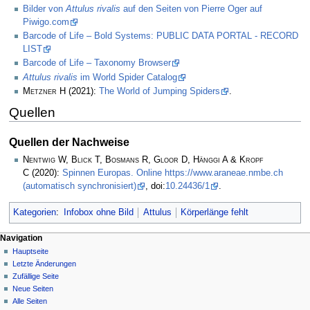
Bilder von
Attulus rivalis
auf den Seiten von Pierre Oger auf
Piwigo.com
Barcode of Life – Bold Systems: PUBLIC DATA PORTAL - RECORD
LIST
Barcode of Life – Taxonomy Browser
Attulus rivalis
im World Spider Catalog
Metzner H
(2021):
The World of Jumping Spiders
.
Quellen
Quellen der Nachweise
Nentwig W, Blick T, Bosmans R, Gloor D, Hänggi A & Kropf
C
(2020):
Spinnen Europas. Online https://www.araneae.nmbe.ch
(automatisch synchronisiert)
, doi:
10.24436/1
.
Kategorien
:
Infobox ohne Bild
Attulus
Körperlänge fehlt
Navigation
Hauptseite
Letzte Änderungen
Zufällige Seite
Neue Seiten
Alle Seiten