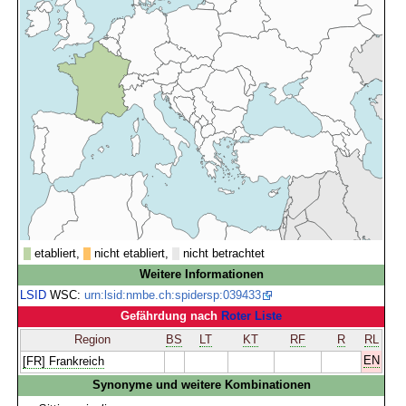
etabliert,
nicht etabliert,
nicht betrachtet
Weitere Informationen
LSID
WSC:
urn:lsid:nmbe.ch:spidersp:039433
Gefährdung nach
Roter Liste
Region
BS
LT
KT
RF
R
RL
EN
[FR] Frankreich
Synonyme und weitere Kombinationen