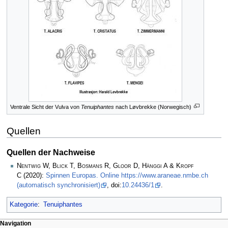
Ventrale Sicht der Vulva von
Tenuiphantes
nach Løvbrekke (Norwegisch)
Quellen
Quellen der Nachweise
Nentwig W, Blick T, Bosmans R, Gloor D, Hänggi A & Kropf
C
(2020):
Spinnen Europas. Online https://www.araneae.nmbe.ch
(automatisch synchronisiert)
, doi:
10.24436/1
.
Kategorie
:
Tenuiphantes
Navigation