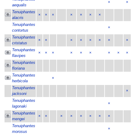
×
×
aequalis
Tenuiphantes
×
×
×
×
×
×
×
alacris
Tenuiphantes
×
contortus
Tenuiphantes
×
×
×
×
×
×
×
×
cristatus
Tenuiphantes
×
×
×
×
×
×
×
×
×
flavipes
Tenuiphantes
floriana
Tenuiphantes
×
herbicola
Tenuiphantes
×
jacksoni
Tenuiphantes
×
lagonaki
Tenuiphantes
×
×
×
×
×
×
×
×
mengei
Tenuiphantes
×
morosus