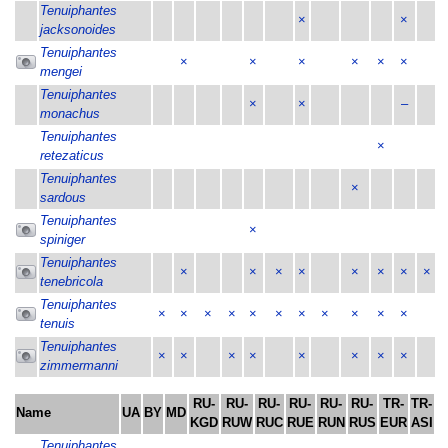
Tenuiphantes
×
×
jacksonoides
Tenuiphantes
×
×
×
×
×
×
mengei
Tenuiphantes
×
×
–
monachus
Tenuiphantes
×
retezaticus
Tenuiphantes
×
sardous
Tenuiphantes
×
spiniger
Tenuiphantes
×
×
×
×
×
×
×
×
tenebricola
Tenuiphantes
×
×
×
×
×
×
×
×
×
×
×
tenuis
Tenuiphantes
×
×
×
×
×
×
×
×
zimmermanni
RU-
RU-
RU-
RU-
RU-
RU-
TR-
TR-
Name
UA
BY
MD
C
KGD
RUW
RUC
RUE
RUN
RUS
EUR
ASI
Tenuiphantes