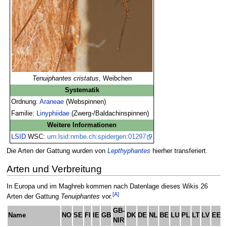
Tenuiphantes cristatus
, Weibchen
Systematik
Ordnung:
Araneae
(Webspinnen)
Familie:
Linyphiidae
(Zwerg-/Baldachinspinnen)
Weitere Informationen
LSID
WSC:
urn:lsid:nmbe.ch:spidergen:01297
Die Arten der Gattung wurden von
Lepthyphantes
hierher transferiert.
Arten und Verbreitung
In Europa und im Maghreb kommen nach Datenlage dieses Wikis 26
[A]
Arten der Gattung
Tenuiphantes
vor.
GB-
Name
NO
SE
FI
IE
GB
DK
DE
NL
BE
LU
PL
LT
LV
EE
NIR