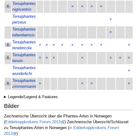
Tenuiphantes
×
×
×
×
nigriventris
Tenuiphantes
×
perseus
Tenuiphantes
×
teberdaensis
Tenuiphantes
×
×
×
×
×
×
×
×
×
tenebricola
Tenuiphantes
×
×
×
×
×
×
×
tenuis
Tenuiphantes
×
wunderlichi
Tenuiphantes
×
×
×
×
zimmermanni
Legende/Legend & Features
Bilder
Zeichnerische Übersicht über die Phantes-Arten in Norwegen
(
Edderkoppkrokens Forum 2013
) Zeichnerische Übersicht/Schlüssel
zu Tenuiphantes-Arten in Norwegen (
in Edderkoppkrokens Forum
2013
)