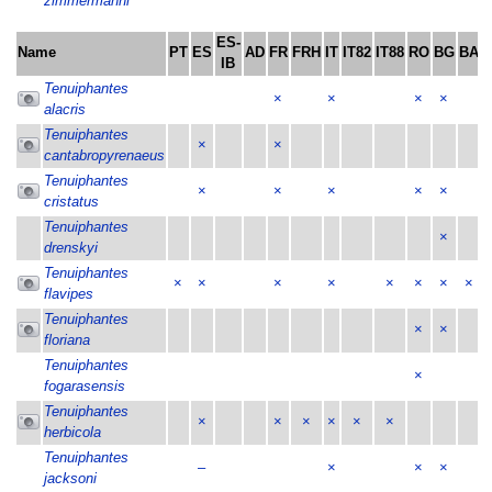
zimmermanni
ES-
Name
PT
ES
AD
FR
FRH
IT
IT82
IT88
RO
BG
BA
S
IB
Tenuiphantes
×
×
×
×
alacris
Tenuiphantes
×
×
cantabropyrenaeus
Tenuiphantes
×
×
×
×
×
cristatus
Tenuiphantes
×
drenskyi
Tenuiphantes
×
×
×
×
×
×
×
×
flavipes
Tenuiphantes
×
×
floriana
Tenuiphantes
×
fogarasensis
Tenuiphantes
×
×
×
×
×
×
herbicola
Tenuiphantes
–
×
×
×
jacksoni