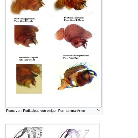
Fotos vom Pedipalpus von einigen Porrhomma-Arten