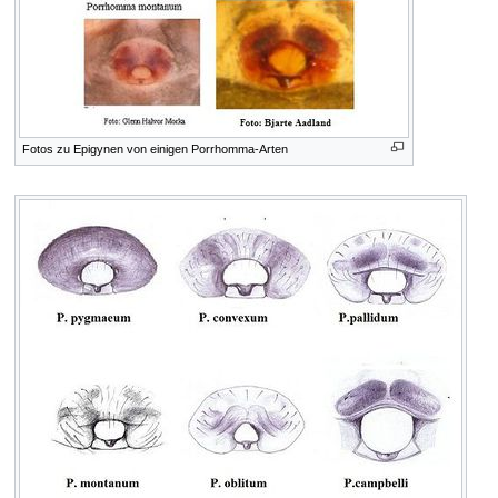
Fotos zu Epigynen von einigen Porrhomma-Arten