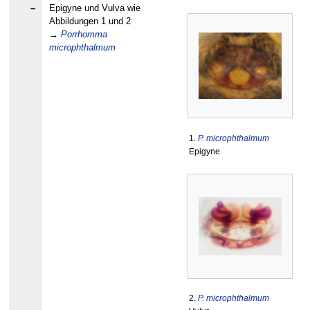
–
Epigyne und Vulva wie
Abbildungen 1 und 2
→
Porrhomma
microphthalmum
1.
P. microphthalmum
Epigyne
2.
P. microphthalmum