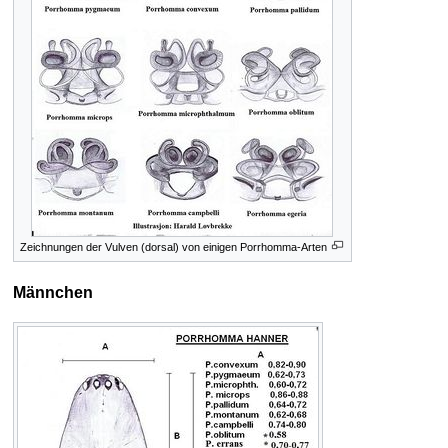
Zeichnungen der Vulven (dorsal) von einigen Porrhomma-Arten
Männchen