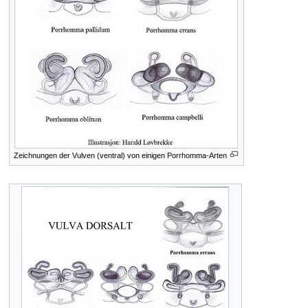
Zeichnungen der Vulven (ventral) von einigen Porrhomma-Arten