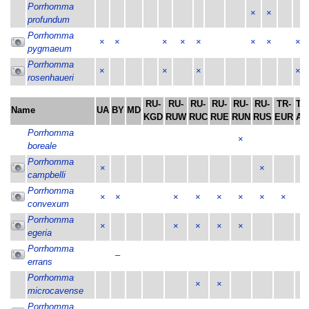
Porrhomma
×
×
profundum
Porrhomma
×
×
×
×
×
×
×
×
pygmaeum
Porrhomma
×
×
×
×
rosenhaueri
RU-
RU-
RU-
RU-
RU-
RU-
TR-
TR
Name
UA
BY
MD
KGD
RUW
RUC
RUE
RUN
RUS
EUR
AS
Porrhomma
×
boreale
Porrhomma
×
×
campbelli
Porrhomma
×
×
×
×
×
×
×
×
convexum
Porrhomma
×
×
×
×
×
egeria
Porrhomma
–
errans
Porrhomma
×
×
microcavense
Porrhomma