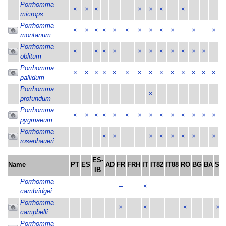
Porrhomma
×
×
×
×
×
×
×
microps
Porrhomma
×
×
×
×
×
×
×
×
×
×
×
×
montanum
Porrhomma
×
×
×
×
×
×
×
×
×
×
×
oblitum
Porrhomma
×
×
×
×
×
×
×
×
×
×
×
×
×
×
pallidum
Porrhomma
×
profundum
Porrhomma
×
×
×
×
×
×
×
×
×
×
×
×
×
×
pygmaeum
Porrhomma
×
×
×
×
×
×
×
×
rosenhaueri
ES-
Name
PT
ES
AD
FR
FRH
IT
IT82
IT88
RO
BG
BA
SI
IB
Porrhomma
–
×
cambridgei
Porrhomma
×
×
×
×
campbelli
Porrhomma