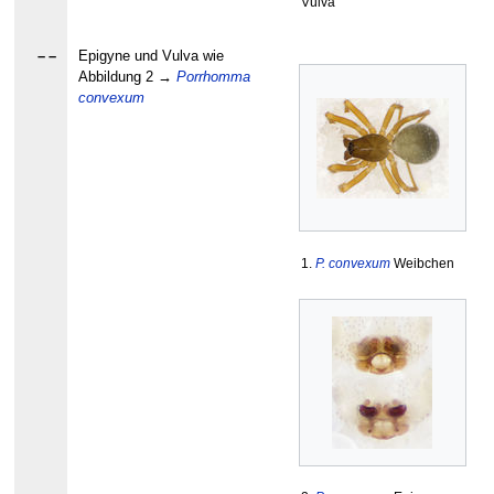
Vulva
– –
Epigyne und Vulva wie
Abbildung 2
→
Porrhomma
convexum
1.
P. convexum
Weibchen