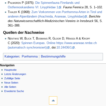
Palmgren P
(1975):
Die Spinnenfauna Finnlands und
Ostfennoskandiens VI: Linyphiidae 1
.
Fauna Fennica
28, S. 1–102.
Thaler K
(1968):
Zum Vorkommen von
Porrhomma
-Arten in Tirol und
anderen Alpenländern (Arachnida, Araneae, Linyphiidae)
.
Berichte
des Naturwissenschaftlich-Medizinischen Vereins in Innsbruck
56, S.
361–388.
Quellen der Nachweise
Nentwig W, Blick T, Bosmans R, Gloor D, Hänggi A & Kropf
C
(2020):
Spinnen Europas. Online https://www.araneae.nmbe.ch
(automatisch synchronisiert)
, doi:
10.24436/1
.
Kategorien
:
Porrhomma
Bestimmungshilfe
Navigation
Hauptseite
Letzte Änderungen
Zufällige Seite
Neue Seiten
Alle Seiten
Erweiterte Suche