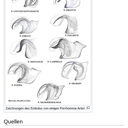
Zeichnungen des Embolus von einigen Porrhomma-Arten
Quellen