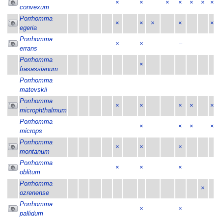
×
×
×
×
×
×
×
convexum
Porrhomma
×
×
×
×
×
egeria
Porrhomma
×
×
–
errans
Porrhomma
×
frasassianum
Porrhomma
matevskii
Porrhomma
×
×
×
×
×
microphthalmum
Porrhomma
×
×
×
×
microps
Porrhomma
×
×
×
montanum
Porrhomma
×
×
×
oblitum
Porrhomma
×
ozrenense
Porrhomma
×
×
pallidum