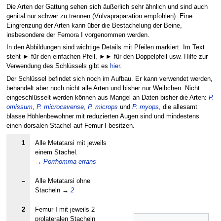
Die Arten der Gattung sehen sich äußerlich sehr ähnlich und sind auch
genital nur schwer zu trennen (Vulvapräparation empfohlen). Eine
Eingrenzung der Arten kann über die Bestachelung der Beine,
insbesondere der Femora I vorgenommen werden.
In den Abbildungen sind wichtige Details mit Pfeilen markiert. Im Text
steht ► für den einfachen Pfeil, ►► für den Doppelpfeil usw. Hilfe zur
Verwendung des Schlüssels gibt es
hier
.
Der Schlüssel befindet sich noch im Aufbau. Er kann verwendet werden,
behandelt aber noch nicht alle Arten und bisher nur Weibchen. Nicht
eingeschlüsselt werden können aus Mangel an Daten bisher die Arten:
P.
omissum
,
P. microcavense
,
P. microps
und
P. myops
, die allesamt
blasse Höhlenbewohner mit reduzierten Augen sind und mindestens
einen dorsalen Stachel auf Femur I besitzen.
1
Alle Metatarsi mit jeweils
einem Stachel.
→
Porrhomma errans
–
Alle Metatarsi ohne
Stacheln
→
2
2
Femur Ⅰ mit jeweils 2
prolateralen Stacheln