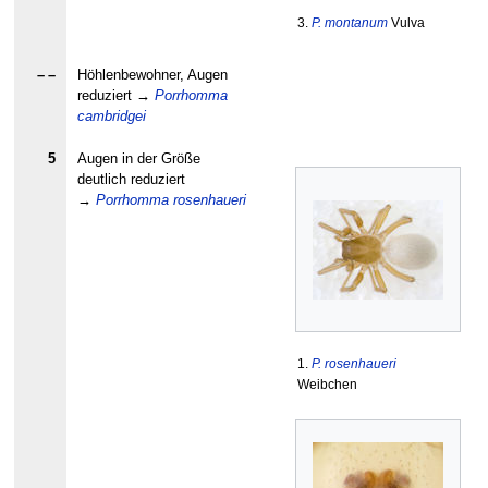
3.
P. montanum
Vulva
– –
Höhlenbewohner, Augen
reduziert
→
Porrhomma
cambridgei
5
Augen in der Größe
deutlich reduziert
→
Porrhomma rosenhaueri
1.
P. rosenhaueri
Weibchen