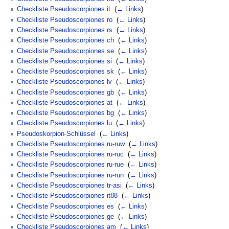
Checkliste Pseudoscorpiones it
‎
(
← Links
)
Checkliste Pseudoscorpiones ro
‎
(
← Links
)
Checkliste Pseudoscorpiones rs
‎
(
← Links
)
Checkliste Pseudoscorpiones ch
‎
(
← Links
)
Checkliste Pseudoscorpiones se
‎
(
← Links
)
Checkliste Pseudoscorpiones si
‎
(
← Links
)
Checkliste Pseudoscorpiones sk
‎
(
← Links
)
Checkliste Pseudoscorpiones lv
‎
(
← Links
)
Checkliste Pseudoscorpiones gb
‎
(
← Links
)
Checkliste Pseudoscorpiones at
‎
(
← Links
)
Checkliste Pseudoscorpiones bg
‎
(
← Links
)
Checkliste Pseudoscorpiones lu
‎
(
← Links
)
Pseudoskorpion-Schlüssel
‎
(
← Links
)
Checkliste Pseudoscorpiones ru-ruw
‎
(
← Links
)
Checkliste Pseudoscorpiones ru-ruc
‎
(
← Links
)
Checkliste Pseudoscorpiones ru-rue
‎
(
← Links
)
Checkliste Pseudoscorpiones ru-run
‎
(
← Links
)
Checkliste Pseudoscorpiones tr-asi
‎
(
← Links
)
Checkliste Pseudoscorpiones it88
‎
(
← Links
)
Checkliste Pseudoscorpiones es
‎
(
← Links
)
Checkliste Pseudoscorpiones ge
‎
(
← Links
)
Checkliste Pseudoscorpiones am
‎
(
← Links
)