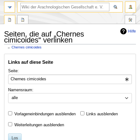
Hilfe
Seiten, die auf „Chernes
cimicoides“ verlinken
←
Chernes cimicoides
Zur
Zur
Links auf diese Seite
Navigation
Suche
springen
springen
Seite:
Namensraum:
alle
Vorlageneinbindungen ausblenden
Links ausblenden
Weiterleitungen ausblenden
Los