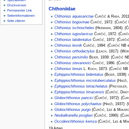
Spezialseiten
Druckversion
Chthoniidae
Permanenter Link
Seiten­­informationen
Chthonius aquasanctae
Ćurčić & Rađa
, 201
Seite zitieren
Chthonius bogovinae
Ćurčić
, 1972:
(
Ćurčić
Chthonius ischnocheles
(
Hermann
, 1804):
(
Ć
Chthonius iugoslavicus
Ćurčić
, 1972:
(
Ćurč
Chthonius latidentatus
Ćurčić
, 1972:
(
Ćurči
Chthonius lesnik
Ćurčić
, 1994:
(
Ćurčić NB
e
Chthonius orthodactylus
(
Leach
, 1817):
(
Worl
Chthonius persimilis
Beier
, 1939:
(
Ćurčić N
Chthonius stevanovici
Ćurčić
, 1986:
(
Ćurči
Chthonius tenuis
L. Koch
, 1873:
(
Ćurčić NB
Ephippiochthonius bidentatus
(
Beier
, 1938):
Ephippiochthonius microtuberculatus
(
Hadži
,
Ephippiochthonius tetrachelatus
(
Preyssler
,
Ephippiochthonius timacensis
(
Ćurčić, Dimit
Globochthonius pancici
(
Ćurčić
, 1972):
(
Ćur
Globochthonius polychaetus
(
Hadži
, 1937):
(
Globochthonius purgo
(
Ćurčić, Lee & Makar
Neobalkanella psoglavi
(
Ćurčić
, 1990):
(
Ćur
Occidenchthonius kemza
(
Ćurčić, Lee & Ma
19 Arten.