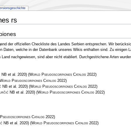
ersionsgeschichte
nes rs
piones
end der offiziellen Checkliste des Landes Serbien entsprechen. Wir berücksi
 den Daten, welche in der Datenbank unseres Wikis enthalten sind. Zu einigen 
and nachgewiesen, sind aber nicht etabliert. Durchgestrichene Arten wurden e
ć NB
et al. 2020)
(
World Pseudoscorpiones Catalog
2022)
World Pseudoscorpiones Catalog
2022)
ć NB
et al. 2020)
(
World Pseudoscorpiones Catalog
2022)
určić NB
et al. 2020)
(
World Pseudoscorpiones Catalog
2022)
Pseudoscorpiones Catalog
2022)
ić NB
et al. 2020)
(
World Pseudoscorpiones Catalog
2022)