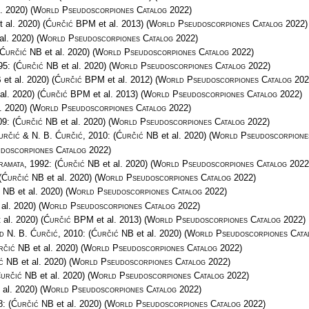
. 2020)
(
World Pseudoscorpiones Catalog
2022)
t al. 2020)
(
Ćurčić BPM
et al. 2013)
(
World Pseudoscorpiones Catalog
2022)
al. 2020)
(
World Pseudoscorpiones Catalog
2022)
Ćurčić NB
et al. 2020)
(
World Pseudoscorpiones Catalog
2022)
995:
(
Ćurčić NB
et al. 2020)
(
World Pseudoscorpiones Catalog
2022)
B
et al. 2020)
(
Ćurčić BPM
et al. 2012)
(
World Pseudoscorpiones Catalog
202
al. 2020)
(
Ćurčić BPM
et al. 2013)
(
World Pseudoscorpiones Catalog
2022)
. 2020)
(
World Pseudoscorpiones Catalog
2022)
09:
(
Ćurčić NB
et al. 2020)
(
World Pseudoscorpiones Catalog
2022)
určić & N. B. Ćurčić
, 2010:
(
Ćurčić NB
et al. 2020)
(
World Pseudoscorpione
doscorpiones Catalog
2022)
ramata
, 1992:
(
Ćurčić NB
et al. 2020)
(
World Pseudoscorpiones Catalog
2022
(
Ćurčić NB
et al. 2020)
(
World Pseudoscorpiones Catalog
2022)
ć NB
et al. 2020)
(
World Pseudoscorpiones Catalog
2022)
 al. 2020)
(
World Pseudoscorpiones Catalog
2022)
 al. 2020)
(
Ćurčić BPM
et al. 2013)
(
World Pseudoscorpiones Catalog
2022)
d N. B. Ćurčić
, 2010:
(
Ćurčić NB
et al. 2020)
(
World Pseudoscorpiones Cata
rčić NB
et al. 2020)
(
World Pseudoscorpiones Catalog
2022)
ć NB
et al. 2020)
(
World Pseudoscorpiones Catalog
2022)
určić NB
et al. 2020)
(
World Pseudoscorpiones Catalog
2022)
 al. 2020)
(
World Pseudoscorpiones Catalog
2022)
8:
(
Ćurčić NB
et al. 2020)
(
World Pseudoscorpiones Catalog
2022)