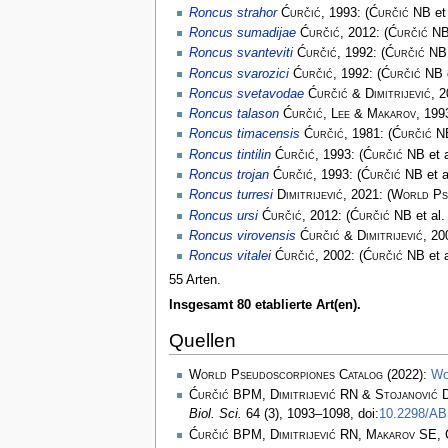
Roncus strahor
Ćurčić
, 1993:
(
Ćurčić NB
et
Roncus sumadijae
Ćurčić
, 2012:
(
Ćurčić N
Roncus svanteviti
Ćurčić
, 1992:
(
Ćurčić NB
Roncus svarozici
Ćurčić
, 1992:
(
Ćurčić NB
Roncus svetavodae
Ćurčić & Dimitrijević
, 
Roncus talason
Ćurčić, Lee & Makarov
, 199
Roncus timacensis
Ćurčić
, 1981:
(
Ćurčić N
Roncus tintilin
Ćurčić
, 1993:
(
Ćurčić NB
et a
Roncus trojan
Ćurčić
, 1993:
(
Ćurčić NB
et a
Roncus turresi
Dimitrijević
, 2021:
(
World Ps
Roncus ursi
Ćurčić
, 2012:
(
Ćurčić NB
et al.
Roncus virovensis
Ćurčić & Dimitrijević
, 2
Roncus vitalei
Ćurčić
, 2002:
(
Ćurčić NB
et a
55 Arten.
Insgesamt 80 etablierte Art(en).
Quellen
World Pseudoscorpiones Catalog
(2022):
Wo
Ćurčić BPM, Dimitrijević RN & Stojanović 
Biol. Sci.
64 (3), 1093–1098, doi:
10.2298/A
Ćurčić BPM, Dimitrijević RN, Makarov SE, 