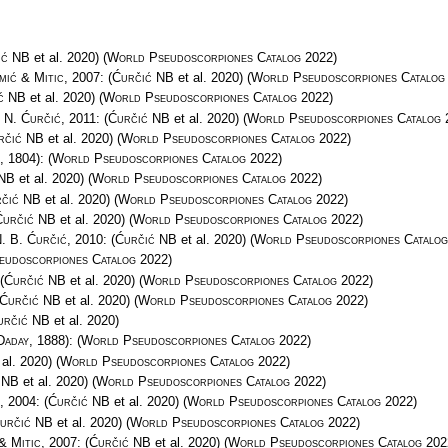
ić NB
et al. 2020)
(
World Pseudoscorpiones Catalog
2022)
omić & Mitic
, 2007:
(
Ćurčić NB
et al. 2020)
(
World Pseudoscorpiones Catalog
ć NB
et al. 2020)
(
World Pseudoscorpiones Catalog
2022)
& N. Ćurčić
, 2011:
(
Ćurčić NB
et al. 2020)
(
World Pseudoscorpiones Catalog
rčić NB
et al. 2020)
(
World Pseudoscorpiones Catalog
2022)
, 1804):
(
World Pseudoscorpiones Catalog
2022)
 NB
et al. 2020)
(
World Pseudoscorpiones Catalog
2022)
čić NB
et al. 2020)
(
World Pseudoscorpiones Catalog
2022)
Ćurčić NB
et al. 2020)
(
World Pseudoscorpiones Catalog
2022)
N. B. Ćurčić
, 2010:
(
Ćurčić NB
et al. 2020)
(
World Pseudoscorpiones Catalog
eudoscorpiones Catalog
2022)
(
Ćurčić NB
et al. 2020)
(
World Pseudoscorpiones Catalog
2022)
Ćurčić NB
et al. 2020)
(
World Pseudoscorpiones Catalog
2022)
určić NB
et al. 2020)
Daday
, 1888):
(
World Pseudoscorpiones Catalog
2022)
 al. 2020)
(
World Pseudoscorpiones Catalog
2022)
 NB
et al. 2020)
(
World Pseudoscorpiones Catalog
2022)
, 2004:
(
Ćurčić NB
et al. 2020)
(
World Pseudoscorpiones Catalog
2022)
určić NB
et al. 2020)
(
World Pseudoscorpiones Catalog
2022)
 & Mitic
, 2007:
(
Ćurčić NB
et al. 2020)
(
World Pseudoscorpiones Catalog
202