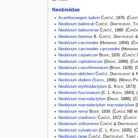
Neobisiidae
Acanthocreagris ludiviri
Ćurčić
, 1976:
(
Ćurč
Neobisium babinzub
Ćurčić, Dimitrijević, T
Neobisium babusnicae
Ćurčić
, 1980:
(
Ćurči
Neobisium borense
B. Ćurčić, Dimitrijević 
Neobisium carcinoides
(
Hermann
, 1804):
(
Ću
Neobisium carcinoides carcinoides
(
Hermann
Neobisium carpaticum
Beier
, 1935:
(
Ćurčić
Neobisium cephalonicum
(
Daday
, 1889):
(
Ćur
Neobisium crassifemoratum
(
Beier
, 1928):
(
Neobisium deltshevi
Ćurčić, Dimitrijević & 
Neobisium doderoi
(
Simon
, 1896):
(
World Ps
Neobisium erythrodactylum
(
L. Koch
, 1873):
Neobisium fuscimanum
(
C. L. Koch
, 1843):
(
Neobisium macrodactylum
(
Daday
, 1888):
(
Ć
Neobisium macrodactylum macrodactylum
(
Neobisium remyi
Beier
, 1939:
(
Ćurčić NB
et
Neobisium stankovici
Ćurčić
, 1972:
(
Ćurčić
Neobisium stitkovense
Ćurčić & Dimitrijević
Neobisium sylvaticum
(
C. L. Koch
, 1835):
(
Ć
Neobisium tarae
Ćurčić, Dimitrijević, Tomić