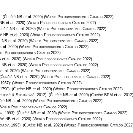
1:
(
Ćurčić NB
et al. 2020)
(
World Pseudoscorpiones Catalog
2022)
 NB
et al. 2020)
(
World Pseudoscorpiones Catalog
2022)
určić NB
et al. 2020)
(
World Pseudoscorpiones Catalog
2022)
ić NB
et al. 2020)
(
World Pseudoscorpiones Catalog
2022)
ć NB
et al. 2020)
(
World Pseudoscorpiones Catalog
2022)
t al. 2020)
(
World Pseudoscorpiones Catalog
2022)
d Pseudoscorpiones Catalog
2022)
B
et al. 2020)
(
World Pseudoscorpiones Catalog
2022)
ć NB
et al. 2020)
(
World Pseudoscorpiones Catalog
2022)
et al. 2020)
(
World Pseudoscorpiones Catalog
2022)
(
Ćurčić NB
et al. 2020)
(
World Pseudoscorpiones Catalog
2022)
 1937):
(
World Pseudoscorpiones Catalog
2022)
 1790):
(
Ćurčić NB
et al. 2020)
(
World Pseudoscorpiones Catalog
2022)
rijević & Stojanović
, 2012):
(
Ćurčić NB
et al. 2020)
(
Ćurčić BPM
et al. 2012
čić NB
et al. 2020)
(
World Pseudoscorpiones Catalog
2022)
World Pseudoscorpiones Catalog
2022)
ov
, 1993):
(
Ćurčić NB
et al. 2020)
(
World Pseudoscorpiones Catalog
2022)
čić NB
et al. 2020)
(
World Pseudoscorpiones Catalog
2022)
karov
, 1993):
(
Ćurčić NB
et al. 2020)
(
World Pseudoscorpiones Catalog
2022