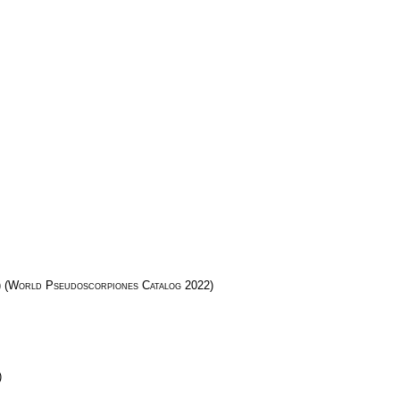
)
(
World Pseudoscorpiones Catalog
2022)
)