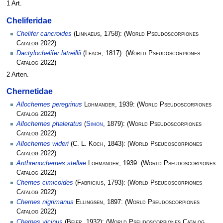
1 Art.
Cheliferidae
Chelifer cancroides
(
Linnaeus
, 1758):
(
World Pseudoscorpiones
Catalog
2022)
Dactylochelifer latreillii
(
Leach
, 1817):
(
World Pseudoscorpiones
Catalog
2022)
2 Arten.
Chernetidae
Allochernes peregrinus
Lohmander
, 1939:
(
World Pseudoscorpiones
Catalog
2022)
Allochernes phaleratus
(
Simon
, 1879):
(
World Pseudoscorpiones
Catalog
2022)
Allochernes wideri
(
C. L. Koch
, 1843):
(
World Pseudoscorpiones
Catalog
2022)
Anthrenochernes stellae
Lohmander
, 1939:
(
World Pseudoscorpiones
Catalog
2022)
Chernes cimicoides
(
Fabricius
, 1793):
(
World Pseudoscorpiones
Catalog
2022)
Chernes nigrimanus
Ellingsen
, 1897:
(
World Pseudoscorpiones
Catalog
2022)
Chernes vicinus
(
Beier
, 1932):
(
World Pseudoscorpiones Catalog