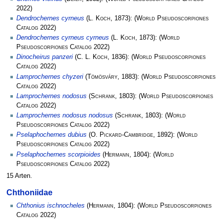
2022)
Dendrochernes cyrneus
(
L. Koch
, 1873):
(
World Pseudoscorpiones
Catalog
2022)
Dendrochernes cyrneus cyrneus
(
L. Koch
, 1873):
(
World
Pseudoscorpiones Catalog
2022)
Dinocheirus panzeri
(
C. L. Koch
, 1836):
(
World Pseudoscorpiones
Catalog
2022)
Lamprochernes chyzeri
(
Tömösváry
, 1883):
(
World Pseudoscorpiones
Catalog
2022)
Lamprochernes nodosus
(
Schrank
, 1803):
(
World Pseudoscorpiones
Catalog
2022)
Lamprochernes nodosus nodosus
(
Schrank
, 1803):
(
World
Pseudoscorpiones Catalog
2022)
Pselaphochernes dubius
(
O. Pickard-Cambridge
, 1892):
(
World
Pseudoscorpiones Catalog
2022)
Pselaphochernes scorpioides
(
Hermann
, 1804):
(
World
Pseudoscorpiones Catalog
2022)
15 Arten.
Chthoniidae
Chthonius ischnocheles
(
Hermann
, 1804):
(
World Pseudoscorpiones
Catalog
2022)