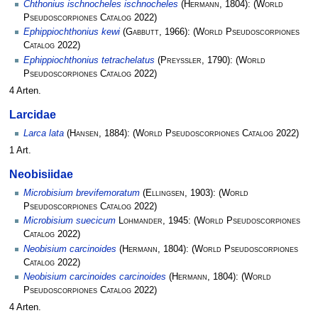
Chthonius ischnocheles ischnocheles
(
Hermann
, 1804):
(
World
Pseudoscorpiones Catalog
2022)
Ephippiochthonius kewi
(
Gabbutt
, 1966):
(
World Pseudoscorpiones
Catalog
2022)
Ephippiochthonius tetrachelatus
(
Preyssler
, 1790):
(
World
Pseudoscorpiones Catalog
2022)
4 Arten.
Larcidae
Larca lata
(
Hansen
, 1884):
(
World Pseudoscorpiones Catalog
2022)
1 Art.
Neobisiidae
Microbisium brevifemoratum
(
Ellingsen
, 1903):
(
World
Pseudoscorpiones Catalog
2022)
Microbisium suecicum
Lohmander
, 1945:
(
World Pseudoscorpiones
Catalog
2022)
Neobisium carcinoides
(
Hermann
, 1804):
(
World Pseudoscorpiones
Catalog
2022)
Neobisium carcinoides carcinoides
(
Hermann
, 1804):
(
World
Pseudoscorpiones Catalog
2022)
4 Arten.