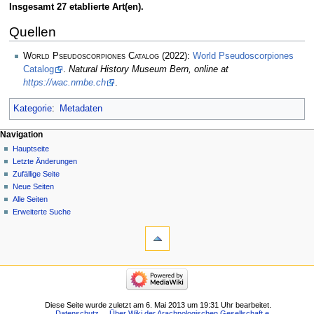
Insgesamt 27 etablierte Art(en).
Quellen
World Pseudoscorpiones Catalog
(2022):
World Pseudoscorpiones
Catalog
.
Natural History Museum Bern, online at
https://wac.nmbe.ch
.
Kategorie
:
Metadaten
Navigation
Hauptseite
Letzte Änderungen
Zufällige Seite
Neue Seiten
Alle Seiten
Erweiterte Suche
Diese Seite wurde zuletzt am 6. Mai 2013 um 19:31 Uhr bearbeitet.
Datenschutz
Über Wiki der Arachnologischen Gesellschaft e.