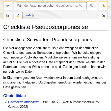
mehr
Checkliste Pseudoscorpiones se
Zur
Zur
Checkliste Schweden: Pseudoscorpiones
Navigation
Suche
springen
springen
Die hier angegebene Artenliste muss nicht zwingend der offiziellen
Checkliste des Landes Schweden entsprechen. Wir berücksichtigen
auch neueste Publikationen. Möglicherweise ist unsere Aufstellung
aktueller. Die hier aufgeführte Liste entspricht den Daten, welche in der
Datenbank unseres Wikis enthalten sind. Zu einigen Ländern haben wir
nur sehr wenig Daten.
In Klammern gesetzte Arten wurden zwar in dem Land nachgewiesen,
sind aber nicht etabliert. Durchgestrichene Arten wurden explizit aus der
Liste gestrichen.
Cheiridiidae
Cheiridium museorum
(
Leach
, 1817):
(
World Pseudoscorpiones
Catalog
2022)