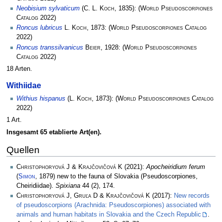
Neobisium sylvaticum
(
C. L. Koch
, 1835):
(
World Pseudoscorpiones
Catalog
2022)
Roncus lubricus
L. Koch
, 1873:
(
World Pseudoscorpiones Catalog
2022)
Roncus transsilvanicus
Beier
, 1928:
(
World Pseudoscorpiones
Catalog
2022)
18 Arten.
Withiidae
Withius hispanus
(
L. Koch
, 1873):
(
World Pseudoscorpiones Catalog
2022)
1 Art.
Insgesamt 65 etablierte Art(en).
Quellen
Christophoryová J & Krajčovičová K
(2021):
Apocheiridium ferum
(
Simon
, 1879) new to the fauna of Slovakia (Pseudoscorpiones,
Cheiridiidae).
Spixiana
44 (2), 174.
Christophoryová J, Gruľa D & Krajčovičová K
(2017):
New records
of pseudoscorpions (Arachnida: Pseudoscorpiones) associated with
animals and human habitats in Slovakia and the Czech Republic
.