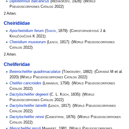
Diplotemnus balcanicus
(
Redikorzev
, 1928):
(
World
Pseudoscorpiones Catalog
2022)
2 Arten.
Cheiridiidae
Apocheiridium ferum
(
Simon
, 1879):
(
Christophoryová J &
Krajčovičová K
2021)
Cheiridium museorum
(
Leach
, 1817):
(
World Pseudoscorpiones
Catalog
2022)
2 Arten.
Cheliferidae
Beierochelifer quadrimaculatus
(
Tömösváry
, 1882):
(
Červená M
et al.
2020)
(
World Pseudoscorpiones Catalog
2022)
Chelifer cancroides
(
Linnaeus
, 1758):
(
World Pseudoscorpiones
Catalog
2022)
Dactylochelifer degeerii
(
C. L. Koch
, 1835):
(
World
Pseudoscorpiones Catalog
2022)
Dactylochelifer latreillii
(
Leach
, 1817):
(
World Pseudoscorpiones
Catalog
2022)
Dactylochelifer ninnii
(
Canestrini
, 1876):
(
World Pseudoscorpiones
Catalog
2022)
Mesochelifer ressli
Mahnert
, 1981:
(
World Pseudoscorpiones