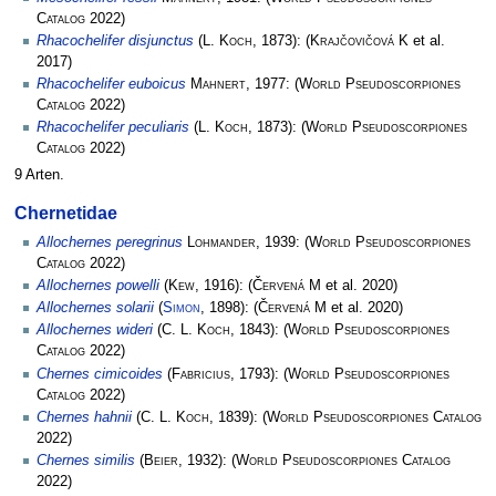
Catalog
2022)
Rhacochelifer disjunctus
(
L. Koch
, 1873):
(
Krajčovičová K
et al.
2017)
Rhacochelifer euboicus
Mahnert
, 1977:
(
World Pseudoscorpiones
Catalog
2022)
Rhacochelifer peculiaris
(
L. Koch
, 1873):
(
World Pseudoscorpiones
Catalog
2022)
9 Arten.
Chernetidae
Allochernes peregrinus
Lohmander
, 1939:
(
World Pseudoscorpiones
Catalog
2022)
Allochernes powelli
(
Kew
, 1916):
(
Červená M
et al. 2020)
Allochernes solarii
(
Simon
, 1898):
(
Červená M
et al. 2020)
Allochernes wideri
(
C. L. Koch
, 1843):
(
World Pseudoscorpiones
Catalog
2022)
Chernes cimicoides
(
Fabricius
, 1793):
(
World Pseudoscorpiones
Catalog
2022)
Chernes hahnii
(
C. L. Koch
, 1839):
(
World Pseudoscorpiones Catalog
2022)
Chernes similis
(
Beier
, 1932):
(
World Pseudoscorpiones Catalog
2022)