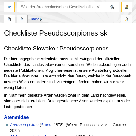
mehr
Checkliste Pseudoscorpiones sk
Zur
Zur
Checkliste Slowakei: Pseudoscorpiones
Navigation
Suche
springen
springen
Die hier angegebene Artenliste muss nicht zwingend der offiziellen
Checkliste des Landes Slowakei entsprechen. Wir berücksichtigen auch
neueste Publikationen. Möglicherweise ist unsere Aufstellung aktueller.
Die hier aufgeführte Liste entspricht den Daten, welche in der Datenbank
unseres Wikis enthalten sind. Zu einigen Ländern haben wir nur sehr
wenig Daten.
In Klammern gesetzte Arten wurden zwar in dem Land nachgewiesen,
sind aber nicht etabliert. Durchgestrichene Arten wurden explizit aus der
Liste gestrichen.
Atemnidae
Atemnus politus
(
Simon
, 1878):
(
World Pseudoscorpiones Catalog
2022)