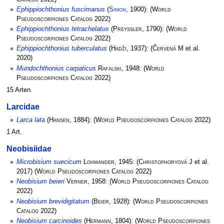
Ephippiochthonius fuscimanus
(
Simon
, 1900):
(
World
Pseudoscorpiones Catalog
2022)
Ephippiochthonius tetrachelatus
(
Preyssler
, 1790):
(
World
Pseudoscorpiones Catalog
2022)
Ephippiochthonius tuberculatus
(
Hadži
, 1937):
(
Červená M
et al.
2020)
Mundochthonius carpaticus
Rafalski
, 1948:
(
World
Pseudoscorpiones Catalog
2022)
15 Arten.
Larcidae
Larca lata
(
Hansen
, 1884):
(
World Pseudoscorpiones Catalog
2022)
1 Art.
Neobisiidae
Microbisium suecicum
Lohmander
, 1945:
(
Christophoryová J
et al.
2017)
(
World Pseudoscorpiones Catalog
2022)
Neobisium beieri
Verner
, 1958:
(
World Pseudoscorpiones Catalog
2022)
Neobisium brevidigitatum
(
Beier
, 1928):
(
World Pseudoscorpiones
Catalog
2022)
Neobisium carcinoides
(
Hermann
, 1804):
(
World Pseudoscorpiones