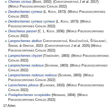
Chernes vicinus
(
Beier
, 1932):
(
Christophoryová J
et al. 2017)
(
World Pseudoscorpiones Catalog
2022)
Dendrochernes cyrneus
(
L. Koch
, 1873):
(
World Pseudoscorpiones
Catalog
2022)
Dendrochernes cyrneus cyrneus
(
L. Koch
, 1873):
(
World
Pseudoscorpiones Catalog
2022)
Dinocheirus panzeri
(
C. L. Koch
, 1836):
(
World Pseudoscorpiones
Catalog
2022)
Lamprochernes abditus
Christophoryová, Krajčovičová, Šťáhlavský,
Španiel & Opatova
, 2023:
(
Christophoryová J
et al. 2025)
(
World
Pseudoscorpiones Catalog
2022)
Lamprochernes chyzeri
(
Tömösváry
, 1883):
(
World Pseudoscorpiones
Catalog
2022)
Lamprochernes nodosus
(
Schrank
, 1803):
(
World Pseudoscorpiones
Catalog
2022)
Lamprochernes nodosus nodosus
(
Schrank
, 1803):
(
World
Pseudoscorpiones Catalog
2022)
Lasiochernes pilosus
(
Ellingsen
, 1910):
(
World Pseudoscorpiones
Catalog
2022)
Pselaphochernes scorpioides
(
Hermann
, 1804):
(
World
Pseudoscorpiones Catalog
2022)
17 Arten.