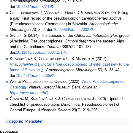
Arachnologische Mitteilungen
53, S. 67–76,
doi:
10.5431/aramit5311
.
Christophoryová J, Vičanová L, Gruľa D & Krčmárik S
(2025): Filling
a gap: First record of the pseudoscorpion
Lamprochernes abditus
(Pseudoscorpiones: Chernetidae) in Slovakia.
Arachnologische
Mitteilungen
70, 2–8, doi:
10.30963/aramit7002
.
Gardini G
(2014): The species of the
Chthonius heterodactylus
group
(Arachnida, Pseudoscorpiones, Chthoniidae) from the eastern Alps
and the Carpathians.
Zootaxa
3887(2), 101–137,
doi:
10.11646/zootaxa.3887.2.1
.
Krajčovičová K, Christophoryová J & Mahnert V
(2017):
Rhacochelifer disjunctus
(Pseudoscorpiones: Cheliferidae) new to the
fauna of Slovakia
.
Arachnologische Mitteilungen
53, S. 38–42,
doi:
10.5431/aramit5306
.
World Pseudoscorpiones Catalog
(2022):
World Pseudoscorpiones
Catalog
.
Natural History Museum Bern, online at
https://wac.nmbe.ch
.
Červená M, Krajčovičová K & Christophoryová J
(2020): Updated
checklist of pseudoscorpions (Arachnida: Pseudoscorpiones) of
Central Europe.
Arthropoda Selecta
29(2), 219–228.
Kategorie
:
Metadaten
Navigation