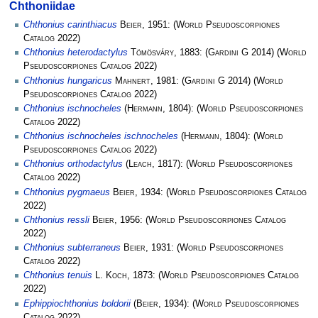
Chthoniidae
Chthonius carinthiacus
Beier
, 1951:
(
World Pseudoscorpiones
Catalog
2022)
Chthonius heterodactylus
Tömösváry
, 1883:
(
Gardini G
2014)
(
World
Pseudoscorpiones Catalog
2022)
Chthonius hungaricus
Mahnert
, 1981:
(
Gardini G
2014)
(
World
Pseudoscorpiones Catalog
2022)
Chthonius ischnocheles
(
Hermann
, 1804):
(
World Pseudoscorpiones
Catalog
2022)
Chthonius ischnocheles ischnocheles
(
Hermann
, 1804):
(
World
Pseudoscorpiones Catalog
2022)
Chthonius orthodactylus
(
Leach
, 1817):
(
World Pseudoscorpiones
Catalog
2022)
Chthonius pygmaeus
Beier
, 1934:
(
World Pseudoscorpiones Catalog
2022)
Chthonius ressli
Beier
, 1956:
(
World Pseudoscorpiones Catalog
2022)
Chthonius subterraneus
Beier
, 1931:
(
World Pseudoscorpiones
Catalog
2022)
Chthonius tenuis
L. Koch
, 1873:
(
World Pseudoscorpiones Catalog
2022)
Ephippiochthonius boldorii
(
Beier
, 1934):
(
World Pseudoscorpiones
Catalog
2022)