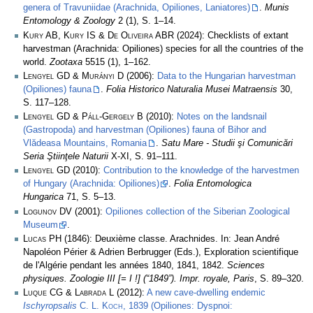
genera of Travuniidae (Arachnida, Opiliones, Laniatores)
.
Munis
Entomology & Zoology
2 (1), S. 1–14.
Kury AB, Kury IS & De Oliveira ABR
(2024): Checklists of extant
harvestman (Arachnida: Opiliones) species for all the countries of the
world.
Zootaxa
5515 (1), 1–162.
Lengyel GD & Murányi D
(2006):
Data to the Hungarian harvestman
(Opiliones) fauna
.
Folia Historico Naturalia Musei Matraensis
30,
S. 117–128.
Lengyel GD & Páll-Gergely B
(2010):
Notes on the landsnail
(Gastropoda) and harvestman (Opiliones) fauna of Bihor and
Vlădeasa Mountains, Romania
.
Satu Mare - Studii şi Comunicări
Seria Ştiinţele Naturii
X-XI, S. 91–111.
Lengyel GD
(2010):
Contribution to the knowledge of the harvestmen
of Hungary (Arachnida: Opiliones)
.
Folia Entomologica
Hungarica
71, S. 5–13.
Logunov DV
(2001):
Opiliones collection of the Siberian Zoological
Museum
.
Lucas PH
(1846): Deuxième classe. Arachnides. In: Jean André
Napoléon Périer & Adrien Berbrugger (Eds.), Exploration scientifique
de l'Algérie pendant les années 1840, 1841, 1842.
Sciences
physiques. Zoologie III [= I !] (“1849”). Impr. royale, Paris
, S. 89–320.
Luque CG & Labrada L
(2012):
A new cave-dwelling endemic
Ischyropsalis
C. L. Koch
, 1839 (Opiliones: Dyspnoi: