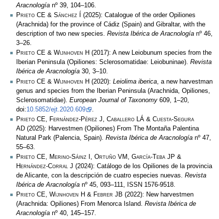
Aracnología
nº 39, 104–106.
Prieto CE & Sánchez Í
(2025): Catalogue of the order Opiliones
(Arachnida) for the province of Cádiz (Spain) and Gibraltar, with the
description of two new species.
Revista Ibérica de Aracnología
nº 46,
3–26.
Prieto CE & Wijnhoven H
(2017): A new Leiobunum species from the
Iberian Peninsula (Opiliones: Sclerosomatidae: Leiobuninae).
Revista
Ibérica de Aracnología
30, 3–10.
Prieto CE & Wijnhoven H
(2020):
Leiolima iberica
, a new harvestman
genus and species from the Iberian Peninsula (Arachnida, Opiliones,
Sclerosomatidae).
European Journal of Taxonomy
609, 1–20,
doi:
10.5852/ejt.2020.609
.
Prieto CE, Fernández-Pérez J, Caballero LÁ & Cuesta-Segura
AD
(2025): Harvestmen (Opiliones) From The Montaña Palentina
Natural Park (Palencia, Spain).
Revista Ibérica de Aracnología
nº 47,
55–63.
Prieto CE, Merino-Sáinz I, Ortuño VM, García-Teba JP &
Hernández-Corral J
(2024): Catálogo de los Opiliones de la provincia
de Alicante, con la descripción de cuatro especies nuevas.
Revista
Ibérica de Aracnología
nº 45, 093–111, ISSN 1576-9518.
Prieto CE, Wijnhoven H & Febrer JB
(2022): New harvestmen
(Arachnida: Opiliones) From Menorca Island.
Revista Ibérica de
Aracnología
nº 40, 145–157.