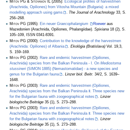
Mitov PG & Stoyanov IL
(2005):
Ecological profiles of harvestmen
(Arachnida, Opiliones) from Vitosha Mountain (Bulgaria): a mixed
modelling approach using gams
.
The Journal of Arachnology
33, S.
256–268.
Mitov PG
(1995):
Ein neuer
Graecophalangium
Roewer
aus
Mazedonien (Arachnida, Opiliones, Phalangiidae).
Spixiana
18 (2), S.
105–109, ISSN 0341-8391.
Mitov PG
(2000):
Contribution to the knowledge of the harvestmen
(Arachnida: Opiliones) of Albania
.
Ekológia (Bratislava)
Vol. 19,3,
S. 159–169.
Mitov PG
(2002):
Rare and endemic harvestmen (Opiliones,
Arachnida) species from the Balkan Peninsula - I. On
Mediostoma
stussineri
(
SIMON
1885) (Nemastomatidae) - a new species and
genus for the Bulgarian fauna
.
Linzer biol. Beitr.
34/2, S. 1639–
1648.
Mitov PG
(2003):
Rare and endemic harvestmen (Opiliones,
Arachnida) species from the Balkan Peninsula Ⅱ. Three species new
for the Bulgarian fauna with zoogeographical notes
.
Linzer
biologische Beiträge
35 (1), S. 273–288.
Mitov PG
(2003):
Rare and endemic harvestmen (Opiliones,
Arachnida) species from the Balkan Peninsula Ⅱ. Three species new
for the Bulgarian fauna with zoogeographical notes
.
Linzer
biologische Beiträge
35 (1), S. 273–288.