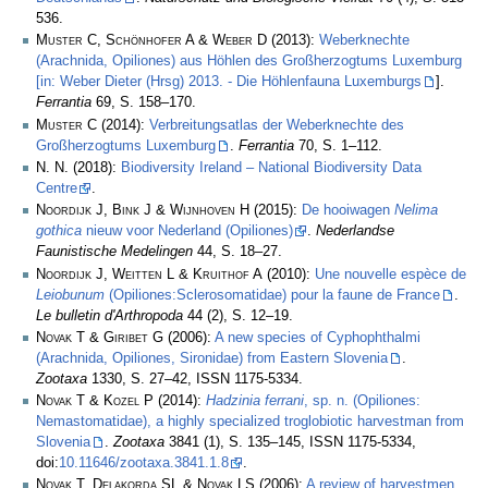
536.
Muster C, Schönhofer A & Weber D
(2013):
Weberknechte
(Arachnida, Opiliones) aus Höhlen des Großherzogtums Luxemburg
[in: Weber Dieter (Hrsg) 2013. - Die Höhlenfauna Luxemburgs
].
Ferrantia
69, S. 158–170.
Muster C
(2014):
Verbreitungsatlas der Weberknechte des
Großherzogtums Luxemburg
.
Ferrantia
70, S. 1–112.
N. N.
(2018):
Biodiversity Ireland – National Biodiversity Data
Centre
.
Noordijk J, Bink J & Wijnhoven H
(2015):
De hooiwagen
Nelima
gothica
nieuw voor Nederland (Opiliones)
.
Nederlandse
Faunistische Medelingen
44, S. 18–27.
Noordijk J, Weitten L & Kruithof A
(2010):
Une nouvelle espèce de
Leiobunum
(Opiliones:Sclerosomatidae) pour la faune de France
.
Le bulletin d'Arthropoda
44 (2), S. 12–19.
Novak T & Giribet G
(2006):
A new species of Cyphophthalmi
(Arachnida, Opiliones, Sironidae) from Eastern Slovenia
.
Zootaxa
1330, S. 27–42, ISSN 1175-5334.
Novak T & Kozel P
(2014):
Hadzinia ferrani
, sp. n. (Opiliones:
Nemastomatidae), a highly specialized troglobiotic harvestman from
Slovenia
.
Zootaxa
3841 (1), S. 135–145, ISSN 1175-5334,
doi:
10.11646/zootaxa.3841.1.8
.
Novak T, Delakorda SL & Novak LS
(2006):
A review of harvestmen