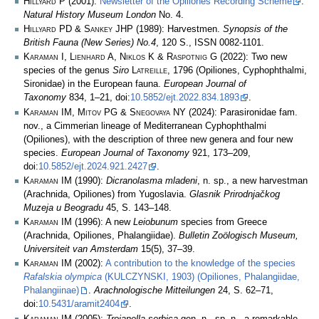
Hillyard P
(2001):
Newsletter of the Opiliones Recording Scheme
.
Natural History Museum London
No. 4.
Hillyard PD & Sankey JHP
(1989): Harvestmen.
Synopsis of the
British Fauna (New Series) No.4
, 120 S., ISSN 0082-1101.
Karaman I, Lienhard A, Niklos K & Raspotnig G
(2022): Two new
species of the genus
Siro
Latreille
, 1796 (Opiliones, Cyphophthalmi,
Sironidae) in the European fauna.
European Journal of
Taxonomy
834, 1–21, doi:
10.5852/ejt.2022.834.1893
.
Karaman IM, Mitov PG & Snegovaya NY
(2024): Parasironidae fam.
nov., a Cimmerian lineage of Mediterranean Cyphophthalmi
(Opiliones), with the description of three new genera and four new
species.
European Journal of Taxonomy
921, 173–209,
doi:
10.5852/ejt.2024.921.2427
.
Karaman IM
(1990):
Dicranolasma mladeni
, n. sp., a new harvestman
(Arachnida, Opiliones) from Yugoslavia.
Glasnik Prirodnjačkog
Muzeja u Beogradu
45, S. 143–148.
Karaman IM
(1996): A new
Leiobunum
species from Greece
(Arachnida, Opiliones, Phalangiidae).
Bulletin Zoölogisch Museum,
Universiteit van Amsterdam
15(5), 37–39.
Karaman IM
(2002):
A contribution to the knowledge of the species
Rafalskia olympica
(
KULCZYNSKI
, 1903) (Opiliones, Phalangiidae,
Phalangiinae)
.
Arachnologische Mitteilungen
24, S. 62–71,
doi:
10.5431/aramit2404
.
Karaman IM
(2005):
Trojanella serbica
gen. n., sp. n., a remarkable