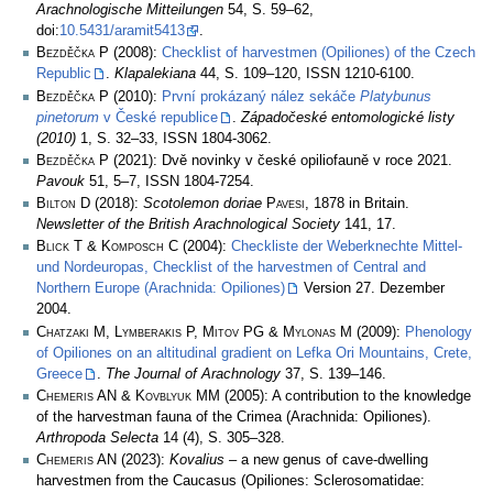
Arachnologische Mitteilungen
54, S. 59–62,
doi:
10.5431/aramit5413
.
Bezděčka P
(2008):
Checklist of harvestmen (Opiliones) of the Czech
Republic
.
Klapalekiana
44, S. 109–120, ISSN 1210-6100.
Bezděčka P
(2010):
První prokázaný nález sekáče
Platybunus
pinetorum
v České republice
.
Západočeské entomologické listy
(2010)
1, S. 32–33, ISSN 1804-3062.
Bezděčka P
(2021): Dvě novinky v české opiliofauně v roce 2021.
Pavouk
51, 5–7, ISSN 1804-7254.
Bilton D
(2018):
Scotolemon doriae
Pavesi
, 1878 in Britain.
Newsletter of the British Arachnological Society
141, 17.
Blick T & Komposch C
(2004):
Checkliste der Weberknechte Mittel-
und Nordeuropas, Checklist of the harvestmen of Central and
Northern Europe (Arachnida: Opiliones)
Version 27. Dezember
2004.
Chatzaki M, Lymberakis P, Mitov PG & Mylonas M
(2009):
Phenology
of Opiliones on an altitudinal gradient on Lefka Ori Mountains, Crete,
Greece
.
The Journal of Arachnology
37, S. 139–146.
Chemeris AN & Kovblyuk MM
(2005): A contribution to the knowledge
of the harvestman fauna of the Crimea (Arachnida: Opiliones).
Arthropoda Selecta
14 (4), S. 305–328.
Chemeris AN
(2023):
Kovalius
– a new genus of cave-dwelling
harvestmen from the Caucasus (Opiliones: Sclerosomatidae: