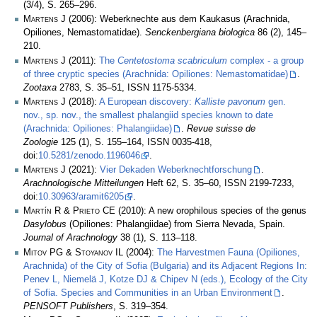
(3/4), S. 265–296.
Martens J
(2006): Weberknechte aus dem Kaukasus (Arachnida,
Opiliones, Nemastomatidae).
Senckenbergiana biologica
86 (2), 145–
210.
Martens J
(2011):
The
Centetostoma scabriculum
complex - a group
of three cryptic species (Arachnida: Opiliones: Nemastomatidae)
.
Zootaxa
2783, S. 35–51, ISSN 1175-5334.
Martens J
(2018):
A European discovery:
Kalliste pavonum
gen.
nov., sp. nov., the smallest phalangiid species known to date
(Arachnida: Opiliones: Phalangiidae)
.
Revue suisse de
Zoologie
125 (1), S. 155–164, ISSN 0035-418,
doi:
10.5281/zenodo.1196046
.
Martens J
(2021):
Vier Dekaden Weberknechtforschung
.
Arachnologische Mitteilungen
Heft 62, S. 35–60, ISSN 2199-7233,
doi:
10.30963/aramit6205
.
Martín R & Prieto CE
(2010): A new orophilous species of the genus
Dasylobus
(Opiliones: Phalangiidae) from Sierra Nevada, Spain.
Journal of Arachnology
38 (1), S. 113–118.
Mitov PG & Stoyanov IL
(2004):
The Harvestmen Fauna (Opiliones,
Arachnida) of the City of Sofia (Bulgaria) and its Adjacent Regions In:
Penev L, Niemelä J, Kotze DJ & Chipev N (eds.), Ecology of the City
of Sofia. Species and Communities in an Urban Environment
.
PENSOFT Publishers
, S. 319–354.