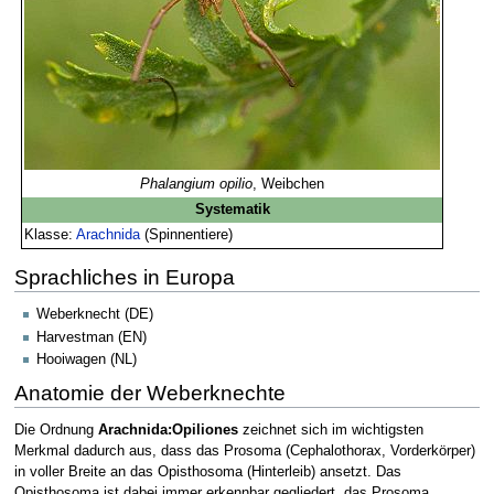
Phalangium opilio
, Weibchen
Systematik
Klasse:
Arachnida
(Spinnentiere)
Sprachliches in Europa
Weberknecht (DE)
Harvestman (EN)
Hooiwagen (NL)
Anatomie der Weberknechte
Die Ordnung
Arachnida:Opiliones
zeichnet sich im wichtigsten
Merkmal dadurch aus, dass das Prosoma (Cephalothorax, Vorderkörper)
in voller Breite an das Opisthosoma (Hinterleib) ansetzt. Das
Opisthosoma ist dabei immer erkennbar gegliedert, das Prosoma