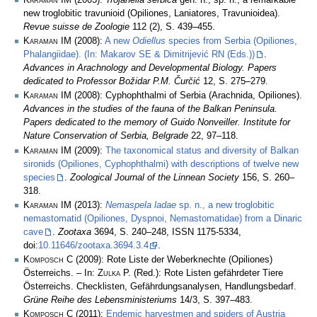
new troglobitic travunioid (Opiliones, Laniatores, Travunioidea).
Revue suisse de Zoologie
112 (2), S. 439–455.
Karaman IM
(2008):
A new
Odiellus
species from Serbia (Opiliones,
Phalangiidae). (In: Makarov SE & Dimitrijević RN (Eds.))
.
Advances in Arachnology and Developmental Biology. Papers
dedicated to Professor Božidar P.M. Čurčić
12, S. 275–279.
Karaman IM
(2008): Cyphophthalmi of Serbia (Arachnida, Opiliones).
Advances in the studies of the fauna of the Balkan Peninsula.
Papers dedicated to the memory of Guido Nonveiller. Institute for
Nature Conservation of Serbia, Belgrade
22, 97–118.
Karaman IM
(2009):
The taxonomical status and diversity of Balkan
sironids (Opiliones, Cyphophthalmi) with descriptions of twelve new
species
.
Zoological Journal of the Linnean Society
156, S. 260–
318.
Karaman IM
(2013):
Nemaspela ladae
sp. n., a new troglobitic
nemastomatid (Opiliones, Dyspnoi, Nemastomatidae) from a Dinaric
cave
.
Zootaxa
3694, S. 240–248, ISSN 1175-5334,
doi:
10.11646/zootaxa.3694.3.4
.
Komposch C
(2009): Rote Liste der Weberknechte (Opiliones)
Österreichs. – In:
Zulka
P. (Red.): Rote Listen gefährdeter Tiere
Österreichs. Checklisten, Gefährdungsanalysen, Handlungsbedarf.
Grüne Reihe des Lebensministeriums
14/3, S. 397–483.
Komposch C
(2011):
Endemic harvestmen and spiders of Austria