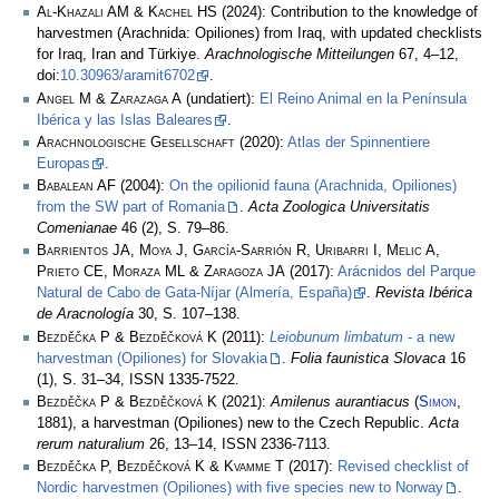
Al-Khazali AM & Kachel HS
(2024): Contribution to the knowledge of
harvestmen (Arachnida: Opiliones) from Iraq, with updated checklists
for Iraq, Iran and Türkiye.
Arachnologische Mitteilungen
67, 4–12,
doi:
10.30963/aramit6702
.
Angel M & Zarazaga A
(undatiert):
El Reino Animal en la Península
Ibérica y las Islas Baleares
.
Arachnologische Gesellschaft
(2020):
Atlas der Spinnentiere
Europas
.
Babalean AF
(2004):
On the opilionid fauna (Arachnida, Opiliones)
from the SW part of Romania
.
Acta Zoologica Universitatis
Comenianae
46 (2), S. 79–86.
Barrientos JA, Moya J, García-Sarrión R, Uribarri I, Melic A,
Prieto CE, Moraza ML & Zaragoza JA
(2017):
Arácnidos del Parque
Natural de Cabo de Gata-Níjar (Almería, España)
.
Revista Ibérica
de Aracnología
30, S. 107–138.
Bezdĕčka P & Bezdĕčková K
(2011):
Leiobunum limbatum
- a new
harvestman (Opiliones) for Slovakia
.
Folia faunistica Slovaca
16
(1), S. 31–34, ISSN 1335-7522.
Bezděčka P & Bezděčková K
(2021):
Amilenus aurantiacus
(
Simon
,
1881), a harvestman (Opiliones) new to the Czech Republic.
Acta
rerum naturalium
26, 13–14, ISSN 2336-7113.
Bezděčka P, Bezděčková K & Kvamme T
(2017):
Revised checklist of
Nordic harvestmen (Opiliones) with five species new to Norway
.