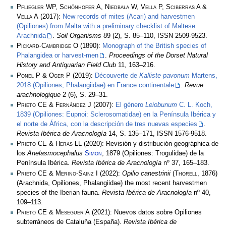
Pfliegler WP, Schönhofer A, Niedbała W, Vella P, Sciberras A &
Vella A
(2017):
New records of mites (Acari) and harvestmen
(Opiliones) from Malta with a preliminary checklist of Maltese
Arachnida
.
Soil Organisms
89 (2), S. 85–110, ISSN 2509-9523.
Pickard-Cambridge O
(1890):
Monograph of the British species of
Phalangidea or harvest-men
.
Proceedings of the Dorset Natural
History and Antiquarian Field Club
11, 163–216.
Ponel P & Oger P
(2019):
Découverte de
Kalliste pavonum
Martens,
2018 (Opiliones, Phalangiidae) en France continentale
.
Revue
arachnologique
2 (6), S. 29–31.
Prieto CE & Fernández J
(2007):
El género
Leiobunum
C. L. Koch,
1839 (Opiliones: Eupnoi: Sclerosomatidae) en la Península Ibérica y
el norte de África, con la descripción de tres nuevas especies
.
Revista Ibérica de Aracnología
14, S. 135–171, ISSN 1576-9518.
Prieto CE & Heras LL
(2020): Revisión y distribución geográphica de
los
Anelasmocephalus
Simon
, 1879 (Opiliones: Trogulidae) de la
Península Ibérica.
Revista Ibérica de Aracnología
nº 37, 165–183.
Prieto CE & Merino-Sainz I
(2022):
Opilio canestrinii
(
Thorell
, 1876)
(Arachnida, Opiliones, Phalangiidae) the most recent harvestmen
species of the Iberian fauna.
Revista Ibérica de Aracnología
nº 40,
109–113.
Prieto CE & Meseguer A
(2021): Nuevos datos sobre Opiliones
subterráneos de Cataluña (España).
Revista Ibérica de