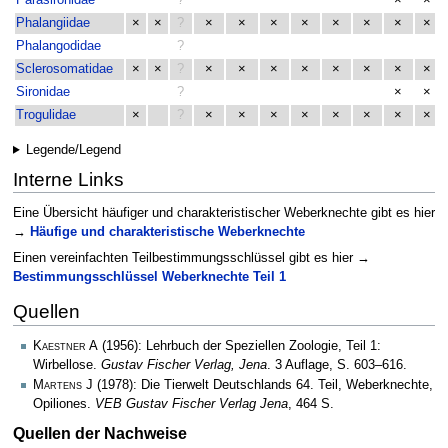
Parasironidae
?
×
×
Phalangiidae
×
×
?
×
×
×
×
×
×
×
×
Phalangodidae
?
Sclerosomatidae
×
×
?
×
×
×
×
×
×
×
×
Sironidae
?
×
×
Trogulidae
×
?
×
×
×
×
×
×
×
×
Legende/Legend
Interne Links
Eine Übersicht häufiger und charakteristischer Weberknechte gibt es hier
→
Häufige und charakteristische Weberknechte
Einen vereinfachten Teilbestimmungsschlüssel gibt es hier →
Bestimmungsschlüssel Weberknechte Teil 1
Quellen
Kaestner A
(1956): Lehrbuch der Speziellen Zoologie, Teil 1:
Wirbellose.
Gustav Fischer Verlag, Jena
. 3 Auflage, S. 603–616.
Martens J
(1978): Die Tierwelt Deutschlands 64. Teil, Weberknechte,
Opiliones.
VEB Gustav Fischer Verlag Jena
, 464 S.
Quellen der Nachweise