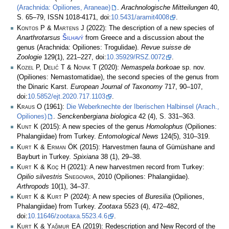
(Arachnida: Opiliones, Araneae)
.
Arachnologische Mitteilungen
40,
S. 65–79, ISSN 1018-4171, doi:
10.5431/aramit4008
.
Kontos P & Martens J
(2022): The description of a new species of
Anarthrotarsus
Šilhavý
from Greece and a discussion about the
genus (Arachnida: Opiliones: Trogulidae).
Revue suisse de
Zoologie
129(1), 221–227, doi:
10.35929/RSZ.0072
.
Kozel P, Delić T & Novak T
(2020):
Nemaspela borkoae
sp. nov.
(Opiliones: Nemastomatidae), the second species of the genus from
the Dinaric Karst.
European Journal of Taxonomy
717, 90–107,
doi:
10.5852/ejt.2020.717.1103
.
Kraus O
(1961):
Die Weberknechte der Iberischen Halbinsel (Arach.,
Opiliones)
.
Senckenbergiana biologica
42 (4), S. 331–363.
Kunt K
(2015): A new species of the genus
Homolophus
(Opiliones:
Phalangiidae) from Turkey.
Entomological News
124(5), 310–319.
Kurt K & Erman ÖK
(2015): Harvestmen fauna of Gümüshane and
Bayburt in Turkey.
Spixiana
38 (1), 29–38.
Kurt K & Koç H
(2021): A new harvestmen record from Turkey:
Opilio silvestris
Snegovaya
, 2010 (Opiliones: Phalangiidae).
Arthropods
10(1), 34–37.
Kurt K & Kurt P
(2024): A new species of
Buresilia
(Opiliones,
Phalangiidae) from Turkey.
Zootaxa
5523 (4), 472–482,
doi:
10.11646/zootaxa.5523.4.6
.
Kurt K & Yağmur EA
(2019): Redescription and New Record of the