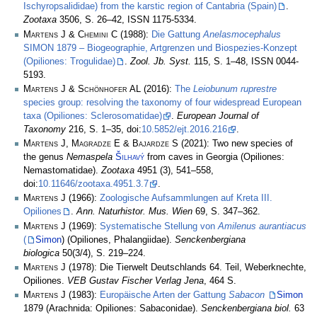
Ischyropsalididae) from the karstic region of Cantabria (Spain)
.
Zootaxa
3506, S. 26–42, ISSN 1175-5334.
Martens J & Chemini C
(1988):
Die Gattung
Anelasmocephalus
SIMON 1879 – Biogeographie, Artgrenzen und Biospezies-Konzept
(Opiliones: Trogulidae)
.
Zool. Jb. Syst.
115, S. 1–48, ISSN 0044-
5193.
Martens J & Schönhofer AL
(2016):
The
Leiobunum ruprestre
species group: resolving the taxonomy of four widespread European
taxa (Opiliones: Sclerosomatidae)
.
European Journal of
Taxonomy
216, S. 1–35, doi:
10.5852/ejt.2016.216
.
Martens J, Magradze E & Bajardze S
(2021): Two new species of
the genus
Nemaspela
Šilhavý
from caves in Georgia (Opiliones:
Nemastomatidae).
Zootaxa
4951 (3), 541–558,
doi:
10.11646/zootaxa.4951.3.7
.
Martens J
(1966):
Zoologische Aufsammlungen auf Kreta III.
Opiliones
.
Ann. Naturhistor. Mus. Wien
69, S. 347–362.
Martens J
(1969):
Systematische Stellung von
Amilenus aurantiacus
(
Simon
) (Opiliones, Phalangiidae).
Senckenbergiana
biologica
50(3/4), S. 219–224.
Martens J
(1978): Die Tierwelt Deutschlands 64. Teil, Weberknechte,
Opiliones.
VEB Gustav Fischer Verlag Jena
, 464 S.
Martens J
(1983):
Europäische Arten der Gattung
Sabacon
Simon
1879 (Arachnida: Opiliones: Sabaconidae).
Senckenbergiana biol.
63