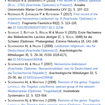
Rozwałka R & Sienkiewicz P
(2010):
First record of
Odiellus spinosus
(
Bosc
, 1792) (Arachnida: Opiliones) in Poland
.
Annales
Universitatis Mariae Curie-Skłodowska
LXV (1), S. 107–112.
Rozwałka R, Żurawlew P & Rutkowski T
(2017):
First record of the
expansive harvestmen
Leiobunum
sp. A (Arachnida: Opiliones) in
Poland
.
Fragmenta Faunistica
60(2), S. 113–118,
doi:
10.3161/00159301FF2017.60.2.113
.
Schacht J, Büttler S, Röllin M & Moser V
(2025): Erste Nachweise
des Weberknechts
Lacinius dentiger
(
C. L. Koch
, 1848) für die
Schweiz (Opiliones: Phalangiidae).
Entomo Helvetica
18, 141–148.
Schönhofer AL & Hillen J
(2008):
Leiobunum religiosum
: neu für
Deutschland (Arachnida:Opiliones)
.
Arachnologische
Mitteilungen
35, S. 29–34, ISSN 1018-4171,
doi:
10.5431/aramit3504
.
Schönhofer AL & Holle T
(2007):
Nemastoma bidentatum
(Arachnida: Opiliones: Nemastomatidae): neu für Deutschland und
die Tschechische Republik
.
Arachnologische Mitteilungen
33, S.
25–30, doi:
10.5431/aramit3306
.
Schönhofer AL & Martens J
(2008):
Revision of the genus
Trogulus
Latreille
: the
Trogulus coriziformis
species-group of the western
Mediterranean (Opiliones: Trogulidae)
.
Invertebrate
Systematics
22, S. 523–554.
Schönhofer AL & Martens J
(2009):
Revision of the genus
Trogulus
Latreille
: the
Trogulus hirtus
species-group (Opiliones: Trogulidae)
.