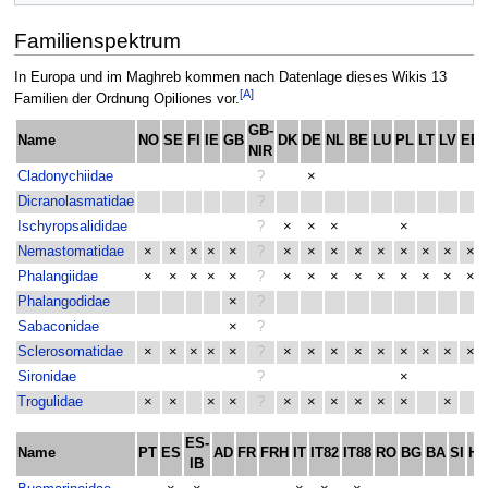
Familienspektrum
In Europa und im Maghreb kommen nach Datenlage dieses Wikis 13
[A]
Familien der Ordnung Opiliones vor.
GB-
Name
NO
SE
FI
IE
GB
DK
DE
NL
BE
LU
PL
LT
LV
EE
NIR
Cladonychiidae
?
×
Dicranolasmatidae
?
Ischyropsalididae
?
×
×
×
×
Nemastomatidae
×
×
×
×
×
?
×
×
×
×
×
×
×
×
×
Phalangiidae
×
×
×
×
×
?
×
×
×
×
×
×
×
×
×
Phalangodidae
×
?
Sabaconidae
×
?
Sclerosomatidae
×
×
×
×
×
?
×
×
×
×
×
×
×
×
×
Sironidae
?
×
Trogulidae
×
×
×
×
?
×
×
×
×
×
×
×
ES-
Name
PT
ES
AD
FR
FRH
IT
IT82
IT88
RO
BG
BA
SI
HR
IB