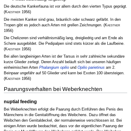
Die deutsche Kankerfauna ist vor allem durch den vierten Typus geprägt.
(
Kaestner
1956)
Die meisten Kanker sind grau, bräunlich oder schwarz gefärbt. In den
Tropen gibt es jedoch auch Arten mit grellen Zeichnungen.
(
Kaestner
1956)
Die Chelizeren sind verhältnismäßig lang, dreigliedrig und am Ende als
Schere ausgebildet. Die Pedipalpen sind stets kürzer als die Laufbeine.
(
Kaestner
1956)
Bei allen langbeinigen Arten ist der Tarsus in sehr zahlreiche sekundäre
kurze Glieder zerlegt. Deren Anzahl beläuft sich bei unseren häufigen
einheimischen Arten
Phalangium opilio
und
Opilio parietinus
am 2.
Beinpaar ungefähr auf 50 Glieder und kann bei Exoten 100 übersteigen.
(
Kaestner
1956)
Paarungsverhalten bei Weberknechten
nuptial feeding
Bei Weberknechten erfolgt die Paarung durch Einführen des Penis des
Männchens in die Genitalöffnung des Weibchens. Dazu öffnet das
Weibchen den Genitaldeckel, der normalerweise verschlossen ist. Bei
einigen Arten wurde beobachtet, dass vor der eigentlichen Paarung der