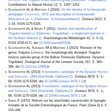
Contributions to Natural History
12, S. 1207–1251.
Schönhofer AL & Martens J
(2010):
On the identity of
Ischyropsalis
dentipalpis
Canestrini
, 1872 and description of
Ischyropsalis
lithoclasica
sp. n. (Opiliones: Ischyropsalididae)
.
Zootaxa
2613, S.
1–14, ISSN 1175-5326.
Schönhofer AL & Novak T
(2011):
Identity and identification of
Trogulus banaticus
(Opiliones: Trogulidae) – a neglected species in
the Northern Balkans
.
Arachnologische Mitteilungen
42, S. 5–11,
ISSN 1018-4171, doi:
10.5431/aramit4202
.
Schönhofer AL, Karaman IM & Martens J
(2013): Revision of the
genus
Trogulus
Latreille
: the morphologically divergent
Trogulus
torosus
species-group of the Balkan Peninsula (Opiliones: Dyspnoi:
Togulidae).
Zoological Journal of the Linnean Society
167, S. 360–
388, doi:
10.1111/zoj.12005
.
Schönhofer AL
(2013):
A taxonomic catalogue of the Dyspnoi
Hansen
and
Sørensen
, 1904 (Arachnida: Opiliones)
.
Zootaxa
3679, S. 1–
68, ISSN 1175-5334, doi:
10.11646/zootaxa.3679.1.1
.
Schönhofer AL
(2013):
A taxonomic catalogue of the Dyspnoi
Hansen
and
Sørensen
, 1904 (Arachnida: Opiliones)
.
Zootaxa
3679, S. 1–
68, ISSN 1175-5334, doi:
10.11646/zootaxa.3679.1.1
.
Simon E
(1872): Notices sur les arachnides cavernicoles et hypogés.
Annales de la Société Entomologique de France, Paris
(Série 5) 4, S.
215–244.