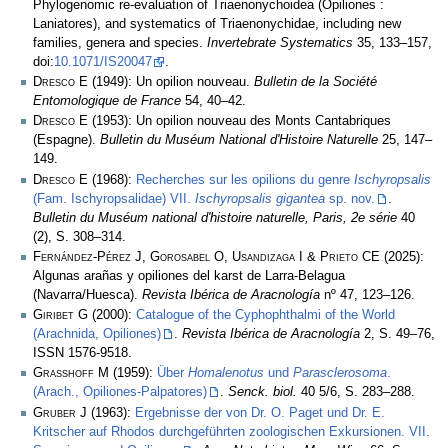
Phylogenomic re-evaluation of Triaenonychoidea (Opiliones :
Laniatores), and systematics of Triaenonychidae, including new
families, genera and species.
Invertebrate Systematics
35, 133–157,
doi:
10.1071/IS20047
.
Dresco E
(1949): Un opilion nouveau.
Bulletin de la Société
Entomologique de France
54, 40–42.
Dresco E
(1953): Un opilion nouveau des Monts Cantabriques
(Espagne).
Bulletin du Muséum National d'Histoire Naturelle
25, 147–
149.
Dresco E
(1968):
Recherches sur les opilions du genre
Ischyropsalis
(Fam. Ischyropsalidae) VII.
Ischyropsalis gigantea
sp. nov.
.
Bulletin du Muséum national d'histoire naturelle, Paris, 2e série
40
(2), S. 308–314.
Fernández-Pérez J, Gorosabel O, Usandizaga I & Prieto CE
(2025):
Algunas arañas y opiliones del karst de Larra-Belagua
(Navarra/Huesca).
Revista Ibérica de Aracnología
nº 47, 123–126.
Giribet G
(2000):
Catalogue of the Cyphophthalmi of the World
(Arachnida, Opiliones)
.
Revista Ibérica de Aracnología
2, S. 49–76,
ISSN 1576-9518.
Grasshoff M
(1959):
Über
Homalenotus
und
Parasclerosoma
.
(Arach., Opiliones-Palpatores)
.
Senck. biol.
40 5/6, S. 283–288.
Gruber J
(1963):
Ergebnisse der von Dr. O. Paget und Dr. E.
Kritscher auf Rhodos durchgeführten zoologischen Exkursionen. VII.