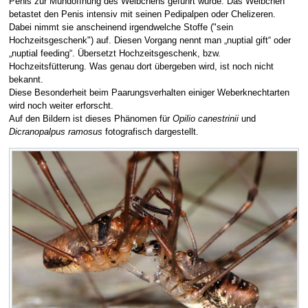
Penis zur Mundöffnung des Weibchens geführt wurde. Das Weibchen
betastet den Penis intensiv mit seinen Pedipalpen oder Chelizeren.
Dabei nimmt sie anscheinend irgendwelche Stoffe ("sein
Hochzeitsgeschenk") auf. Diesen Vorgang nennt man „nuptial gift“ oder
„nuptial feeding“. Übersetzt Hochzeitsgeschenk, bzw.
Hochzeitsfütterung. Was genau dort übergeben wird, ist noch nicht
bekannt.
Diese Besonderheit beim Paarungsverhalten einiger Weberknechtarten
wird noch weiter erforscht.
Auf den Bildern ist dieses Phänomen für
Opilio canestrinii
und
Dicranopalpus ramosus
fotografisch dargestellt.