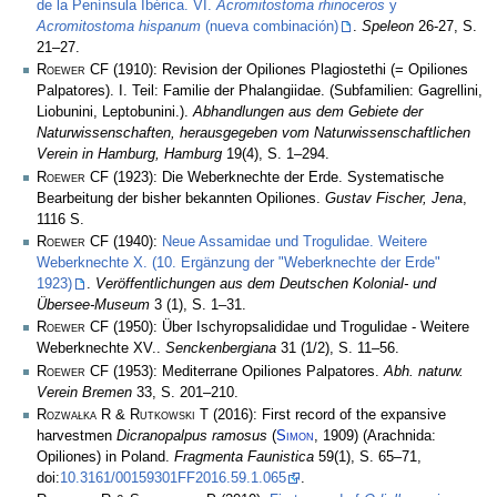
de la Península Ibérica. VI.
Acromitostoma rhinoceros
y
Acromitostoma hispanum
(nueva combinación)
.
Speleon
26-27, S.
21–27.
Roewer CF
(1910): Revision der Opiliones Plagiostethi (= Opiliones
Palpatores). I. Teil: Familie der Phalangiidae. (Subfamilien: Gagrellini,
Liobunini, Leptobunini.).
Abhandlungen aus dem Gebiete der
Naturwissenschaften, herausgegeben vom Naturwissenschaftlichen
Verein in Hamburg, Hamburg
19(4), S. 1–294.
Roewer CF
(1923): Die Weberknechte der Erde. Systematische
Bearbeitung der bisher bekannten Opiliones.
Gustav Fischer, Jena
,
1116 S.
Roewer CF
(1940):
Neue Assamidae und Trogulidae. Weitere
Weberknechte X. (10. Ergänzung der "Weberknechte der Erde"
1923)
.
Veröffentlichungen aus dem Deutschen Kolonial- und
Übersee-Museum
3 (1), S. 1–31.
Roewer CF
(1950): Über Ischyropsalididae und Trogulidae - Weitere
Weberknechte XV..
Senckenbergiana
31 (1/2), S. 11–56.
Roewer CF
(1953): Mediterrane Opiliones Palpatores.
Abh. naturw.
Verein Bremen
33, S. 201–210.
Rozwałka R & Rutkowski T
(2016): First record of the expansive
harvestmen
Dicranopalpus ramosus
(
Simon
, 1909) (Arachnida:
Opiliones) in Poland.
Fragmenta Faunistica
59(1), S. 65–71,
doi:
10.3161/00159301FF2016.59.1.065
.