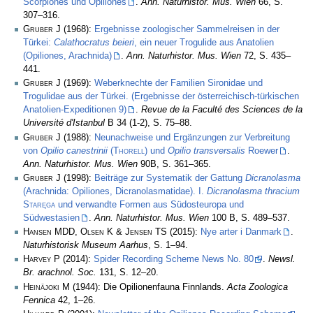
Scorpiones und Opiliones
.
Ann. Naturhistor. Mus. Wien
66, S.
307–316.
Gruber J
(1968):
Ergebnisse zoologischer Sammelreisen in der
Türkei:
Calathocratus beieri
, ein neuer Trogulide aus Anatolien
(Opiliones, Arachnida)
.
Ann. Naturhistor. Mus. Wien
72, S. 435–
441.
Gruber J
(1969):
Weberknechte der Familien Sironidae und
Trogulidae aus der Türkei. (Ergebnisse der österreichisch-türkischen
Anatolien-Expeditionen 9)
.
Revue de la Faculté des Sciences de la
Université d'Istanbul
B 34 (1-2), S. 75–88.
Gruber J
(1988):
Neunachweise und Ergänzungen zur Verbreitung
von
Opilio canestrinii
(
Thorell
) und
Opilio transversalis
Roewer
.
Ann. Naturhistor. Mus. Wien
90B, S. 361–365.
Gruber J
(1998):
Beiträge zur Systematik der Gattung
Dicranolasma
(Arachnida: Opiliones, Dicranolasmatidae). I.
Dicranolasma thracium
Staręga
und verwandte Formen aus Südosteuropa und
Südwestasien
.
Ann. Naturhistor. Mus. Wien
100 B, S. 489–537.
Hansen MDD, Olsen K & Jensen TS
(2015):
Nye arter i Danmark
.
Naturhistorisk Museum Aarhus
, S. 1–94.
Harvey P
(2014):
Spider Recording Scheme News No. 80
.
Newsl.
Br. arachnol. Soc.
131, S. 12–20.
Heinäjoki M
(1944): Die Opilionenfauna Finnlands.
Acta Zoologica
Fennica
42, 1–26.