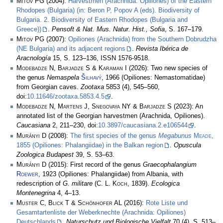
Mitov PG
(2004):
Harvestmen (Arachnida: Opiliones) of the Eastern
Rhodopes (Bulgaria) (in: Beron P, Popov A (eds). Biodiversity of
Bulgaria. 2. Biodiversity of Eastern Rhodopes (Bulgaria and
Greece))
.
Pensoft & Nat. Mus. Natur. Hist., Sofia
, S. 167–179.
Mitov PG
(2007):
Opiliones (Arachnida) from the Southern Dobrudzha
(NE Bulgaria) and its adjacent regions
.
Revista Ibérica de
Aracnología
15, S. 123–136, ISSN 1576-9518.
Modebadze N, Barjadze S & Karaman I
(2026): Two new species of
the genus
Nemaspela
Šilhavý
, 1966 (Opiliones: Nemastomatidae)
from Georgian caves.
Zootaxa
5853 (4), 545–560,
doi:
10.11646/zootaxa.5853.4.5
.
Modebadze N, Martens J, Snegovaya NY & Barjadze S
(2023): An
annotated list of the Georgian harvestmen (Arachnida, Opiliones).
Caucasiana
2, 211–230, doi:
10.3897/caucasiana.2.e106544
.
Murányi D
(2008):
The first species of the genus
Megabunus
Meade
,
1855 (Opiliones: Phalangiidae) in the Balkan region
.
Opuscula
Zoologica Budapest
39, S. 53–63.
Murányi D
(2015): First record of the genus
Graecophalangium
Roewer
, 1923 (Opiliones: Phalangiidae) from Albania, with
redescription of
G. militare
(
C. L. Koch
, 1839).
Ecologica
Montenegrina
4, 4–13.
Muster C, Blick T & Schönhofer AL
(2016):
Rote Liste und
Gesamtartenliste der Weberknechte (Arachnida: Opiliones)
Deutschlands
.
Naturschutz und Biologische Vielfalt
70 (4), S. 513–