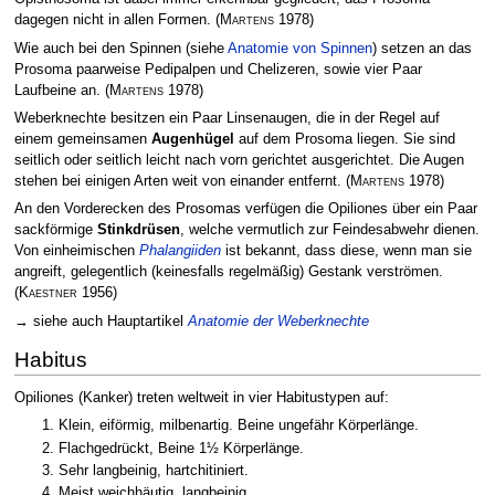
dagegen nicht in allen Formen.
(
Martens
1978)
Wie auch bei den Spinnen (siehe
Anatomie von Spinnen
) setzen an das
Prosoma paarweise Pedipalpen und Chelizeren, sowie vier Paar
Laufbeine an.
(
Martens
1978)
Weberknechte besitzen ein Paar Linsenaugen, die in der Regel auf
einem gemeinsamen
Augenhügel
auf dem Prosoma liegen. Sie sind
seitlich oder seitlich leicht nach vorn gerichtet ausgerichtet. Die Augen
stehen bei einigen Arten weit von einander entfernt.
(
Martens
1978)
An den Vorderecken des Prosomas verfügen die Opiliones über ein Paar
sackförmige
Stinkdrüsen
, welche vermutlich zur Feindesabwehr dienen.
Von einheimischen
Phalangiiden
ist bekannt, dass diese, wenn man sie
angreift, gelegentlich (keinesfalls regelmäßig) Gestank verströmen.
(
Kaestner
1956)
→ siehe auch Hauptartikel
Anatomie der Weberknechte
Habitus
Opiliones (Kanker) treten weltweit in vier Habitustypen auf:
Klein, eiförmig, milbenartig. Beine ungefähr Körperlänge.
Flachgedrückt, Beine 1½ Körperlänge.
Sehr langbeinig, hartchitiniert.
Meist weichhäutig, langbeinig.