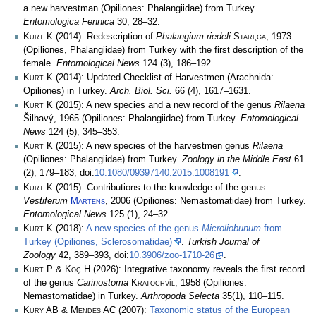
a new harvestman (Opiliones: Phalangiidae) from Turkey.
Entomologica Fennica
30, 28–32.
Kurt K
(2014): Redescription of
Phalangium riedeli
Staręga
, 1973
(Opiliones, Phalangiidae) from Turkey with the first description of the
female.
Entomological News
124 (3), 186–192.
Kurt K
(2014): Updated Checklist of Harvestmen (Arachnida:
Opiliones) in Turkey.
Arch. Biol. Sci.
66 (4), 1617–1631.
Kurt K
(2015): A new species and a new record of the genus
Rilaena
Šilhavý, 1965 (Opiliones: Phalangiidae) from Turkey.
Entomological
News
124 (5), 345–353.
Kurt K
(2015): A new species of the harvestmen genus
Rilaena
(Opiliones: Phalangiidae) from Turkey.
Zoology in the Middle East
61
(2), 179–183, doi:
10.1080/09397140.2015.1008191
.
Kurt K
(2015): Contributions to the knowledge of the genus
Vestiferum
Martens
, 2006 (Opiliones: Nemastomatidae) from Turkey.
Entomological News
125 (1), 24–32.
Kurt K
(2018):
A new species of the genus
Microliobunum
from
Turkey (Opiliones, Sclerosomatidae)
.
Turkish Journal of
Zoology
42, 389–393, doi:
10.3906/zoo-1710-26
.
Kurt P & Koç H
(2026): Integrative taxonomy reveals the first record
of the genus
Carinostoma
Kratochvíl
, 1958 (Opiliones:
Nemastomatidae) in Turkey.
Arthropoda Selecta
35(1), 110–115.
Kury AB & Mendes AC
(2007):
Taxonomic status of the European