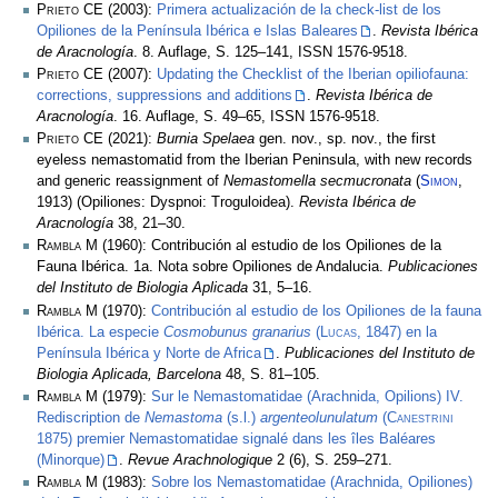
Prieto CE
(2003):
Primera actualización de la check-list de los
Opiliones de la Península Ibérica e Islas Baleares
.
Revista Ibérica
de Aracnología
. 8. Auflage, S. 125–141, ISSN 1576-9518.
Prieto CE
(2007):
Updating the Checklist of the Iberian opiliofauna:
corrections, suppressions and additions
.
Revista Ibérica de
Aracnología
. 16. Auflage, S. 49–65, ISSN 1576-9518.
Prieto CE
(2021):
Burnia Spelaea
gen. nov., sp. nov., the first
eyeless nemastomatid from the Iberian Peninsula, with new records
and generic reassignment of
Nemastomella secmucronata
(
Simon
,
1913) (Opiliones: Dyspnoi: Troguloidea).
Revista Ibérica de
Aracnología
38, 21–30.
Rambla M
(1960): Contribución al estudio de los Opiliones de la
Fauna Ibérica. 1a. Nota sobre Opiliones de Andalucia.
Publicaciones
del Instituto de Biologia Aplicada
31, 5–16.
Rambla M
(1970):
Contribución al estudio de los Opiliones de la fauna
Ibérica. La especie
Cosmobunus granarius
(
Lucas
, 1847) en la
Península Ibérica y Norte de Africa
.
Publicaciones del Instituto de
Biologia Aplicada, Barcelona
48, S. 81–105.
Rambla M
(1979):
Sur le Nemastomatidae (Arachnida, Opilions) IV.
Rediscription de
Nemastoma
(s.l.)
argenteolunulatum
(
Canestrini
1875) premier Nemastomatidae signalé dans les îles Baléares
(Minorque)
.
Revue Arachnologique
2 (6), S. 259–271.
Rambla M
(1983):
Sobre los Nemastomatidae (Arachnida, Opiliones)