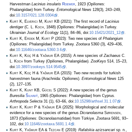
Harvestman
Lacinius insularis
Roewer
, 1923 (Opiliones:
Phalangiidae) from Turkey.
Entomological News
128(3), 243–249,
doi:
10.3157/021.128.0304
.
Kurt K, Elverici M, Kunt KB
(2021): The first record of
Lacinius
dentiger
(
C. L. Koch
, 1848) (Opiliones: Phalangiidae) in Turkey.
Ukrainian Journal of Ecology
11(1), 84–86, doi:
10.15421/2021_12
.
Kurt K, Erdek M, Kurt P
(2023): Two new species of
Phalangium
(Opiliones: Phalangiidae) from Turkey.
Zootaxa
5360 (3), 429–436,
doi:
10.11646/zootaxa.5360.3.6
.
Kurt K, Koç H & Yağmur EA
(2015): A new species of
Zachaeus
C.
L. Koch
from Turkey (Opiliones, Phalangiidae).
ZooKeys
514, 15–23,
doi:
10.3897/zookeys.514.9545
.
Kurt K, Koç H & Yağmur EA
(2015): Two new records for turkish
harvestmen fauna (Arachnida: Opiliones).
Entomological News
125
(2), 127–135.
Kurt K, Kunt KB, Gücel S
(2022): A new species of the genus
Buresilia
Šilhavý
, 1965 (Opiliones: Phalangiidae) from Cyprus.
Arthropoda Selecta
31 (1), 63–66, doi:
10.15298/arthsel.31.1.07
.
Kurt K, Kurt P & Yağmur EA
(2025): Morphological and molecular
evidence for a new species of the genus
Dicranolasma
Sørensen
,
1873 (Opiliones: Dicranolasmatidae) from Türkiye.
Zootaxa
5691, 93–
102, doi:
10.11646/zootaxa.5691.1.4
.
Kurt K, Yağmur EA & Tezcan E
(2019):
Rafalskia azizsancari
sp. n.,