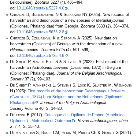
Leiobuninae).
Zootaxa
5227 (4), 486–494,
doi:
10.11646/zootaxa.5227.4.6
.
Chitadze B, Bulbulashvili N & Snegovaya NY
(2025): New records of
harvestman and description of a new species of
Metaplatybunus
(Opiliones, Phalangiidae) from Georgia.
Zootaxa
5633 (2), 364–374,
doi:
10.11646/zootaxa.5633.2.8
.
Chitadze B, Dzuliashvili K & Seropian A
(2025): New data on
harvestmen (Opiliones) of Georgia with the description of a new
Rilaena
species.
Zootaxa
5725 (4), 591–599,
doi:
10.11646/zootaxa.5725.4.9
.
De Smedt P, Van de Poel S & Stevens S
(2022): First record of the
harvestman
Astrobunus laevipes
(
Canestrini
, 1872) in Belgium
(Opiliones: Phalangiidae).
Journal of the Belgian Arachnological
Society
37 (2), 99–103.
De Smedt P, Vanhercke L, Stevens S, Lock K, Sluijter M, Wijnhoven
H
(2025):
First records of the harvestman
Dicranopalpus larvatus
(
Canestrini
, 1874) from Belgium and the Netherlands (Opiliones:
Phalangiidae)
.
Journal of the Belgian Arachnological
Society
Volume 40, S. 14–20.
Delfosse E
(2017):
Catalogue des Opilions de France (Arachnida :
Opiliones) - Métropole et Outremer
.
Revue arachnologique, série
2
n° 4, S. 35–40.
Derkarabetian S, Baker CM, Hedin M, Prieto CE & Giribet G
(2021):