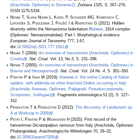
(Arachnida: Opiliones) in Slovenia
.
Zootaxa
1325, S. 267–276,
ISSN 1175-5334.
Novak T, Slana Novak L, Kozel P, Schaider MG, Komposch C,
Lipovišek S, Podlesnik J, Paušič I & Raspotnig G
(2021): Hidden
diversity within the
Nemastoma bidentatum
Roewer
, 1914 complex
(Opiliones: Nemastomatidae). Part I: Morphological evidence.
European Journal of Taxonomy
777, 1-67,
doi:
10.5852/ejt.2021.777.1561
.
Novak T
(2004):
An overview of harvestmen (Arachnida: Opiliones) in
Croatia
.
Nat. Croat.
Vol. 13, No.3, S. 231–296.
Novak T
(2005):
An overview of harvestmen (Arachnida: Opiliones) in
Bosnia and Herzegovina
.
Nat. Croat. Vol. 14 No. 4
, S. 301–350.
Pantini P & Isaia M
(2019):
Araneae.it: the online Catalog of Italian
spiders, with addenda on other Arachnid Orders occurring in Italy
(Arachnida: Araneae, Opiliones, Palpigradi, Pseudoscorpionida,
Scorpiones, Solifugae)
.
Fragmenta entomologica
51 (2), S. 127–
152.
Pendleton T & Pendleton D
(2012):
The discovery of
Leiobunum
sp.
A at Worksop in 2009
.
Petri I, Pantini P & Wijnhoven H
(2025): First record of the
harvestman
Dicranopalpus ramosus
from Italy (Arachnida, Opiliones:
Phalangioidea).
Arachnologische Mitteilungen
70, 29–32,
doi:
10.30963/aramit7006
.