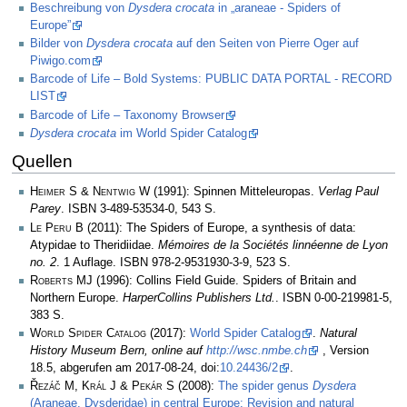
Beschreibung von
Dysdera crocata
in „araneae - Spiders of
Europe”
Bilder von
Dysdera crocata
auf den Seiten von Pierre Oger auf
Piwigo.com
Barcode of Life – Bold Systems: PUBLIC DATA PORTAL - RECORD
LIST
Barcode of Life – Taxonomy Browser
Dysdera crocata
im World Spider Catalog
Quellen
Heimer S & Nentwig W
(1991): Spinnen Mitteleuropas.
Verlag Paul
Parey
. ISBN 3-489-53534-0, 543 S.
Le Peru B
(2011): The Spiders of Europe, a synthesis of data:
Atypidae to Theridiidae.
Mémoires de la Sociétés linnéenne de Lyon
no. 2
. 1 Auflage. ISBN 978-2-9531930-3-9, 523 S.
Roberts MJ
(1996): Collins Field Guide. Spiders of Britain and
Northern Europe.
HarperCollins Publishers Ltd.
. ISBN 0-00-219981-5,
383 S.
World Spider Catalog
(2017):
World Spider Catalog
.
Natural
History Museum Bern, online auf
http://wsc.nmbe.ch
, Version
18.5, abgerufen am 2017-08-24, doi:
10.24436/2
.
Řezáč M, Král J & Pekár S
(2008):
The spider genus
Dysdera
(Araneae, Dysderidae) in central Europe: Revision and natural