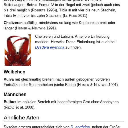
Seitenaugen.
Beine
: Femur Ⅳ in der Regel mit zwei (jedoch auch eins
bis drei möglich
(
Roberts
1996)
), Tibia Ⅲ mit vier bis neun Stacheln,
Tibia Ⅳ mit vier bis zehn Stacheln.
(
Le Peru
2011)
Chelizeren
auffällig, mindestens so lang wie Kopfbereich breit oder
länger
(
Heimer & Nentwig
1991)
.
Chelizeren und Labium: Anteriore Einkerbung
markiert. Hinweis: Diese Einkerbung ist auch bei
Dysdera erythrina
zu finden.
Weibchen
Vulva
mit gleichmäßig breiten, nach außen gebogenen vorderen
Fortsätzen der Spermatheken (siehe Bilder)
(
Heimer & Nentwig
1991)
.
Männchen
Bulbus
im apikalen Bereich mit bogenförmigen Grat ohne Apophysen
(
Řezáč
et al. 2008)
.
Ähnliche Arten
Dysdera crocata
unterscheidet sich von
D. erythrina
, neben der Größe