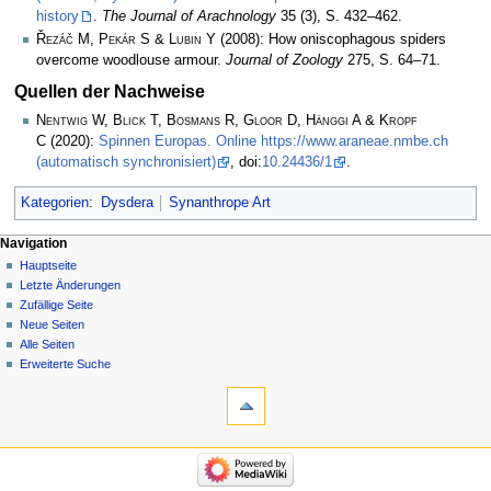
history
.
The Journal of Arachnology
35 (3), S. 432–462.
Řezáč M, Pekár S & Lubin Y
(2008): How oniscophagous spiders
overcome woodlouse armour.
Journal of Zoology
275, S. 64–71.
Quellen der Nachweise
Nentwig W, Blick T, Bosmans R, Gloor D, Hänggi A & Kropf
C
(2020):
Spinnen Europas. Online https://www.araneae.nmbe.ch
(automatisch synchronisiert)
, doi:
10.24436/1
.
Kategorien
:
Dysdera
Synanthrope Art
Navigation
Hauptseite
Letzte Änderungen
Zufällige Seite
Neue Seiten
Alle Seiten
Erweiterte Suche