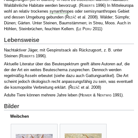
Waldähnliche Habitate werden bevorzugt.
(
Roberts
1996)
In Mitteleuropa
wohl an relativ trockenes
synanthrop
es oder semisynanthropes Gebiet
und dessen Umgebung gebunden
(
Řezáč
et al. 2008)
. Wälder; Sümpfe;
Dünen; Gärten. Unter Steinen, Baumstämmen; in Streu, Moos. Auch in
Höhlen, Steinbrüchen, feuchten Kellern.
(
Le Peru
2011)
Lebensweise
Nachtaktiver Jäger, mit Gespinstsack als Rückzugsort, z. B. unter
Steinen
(
Roberts
1996)
.
Aktuelle Literatur über das Beutespektrum greift ältere Autoren auf, die
der der Art ein weites Beuteschema zusprechen. Dennoch werden
regelmäßig Asseln erbeutet (siehe dazu auch Gattungsartikel). Die Art
scheint jedoch ökologisch recht anpassungsfähig zu sein, was eventuell
die kosmopolite Verbreitung erklärt.
(
Řezáč
et al. 2008)
Adulte Tiere können mehrere Jahre leben
(
Heimer & Nentwig
1991)
.
Bilder
Weibchen