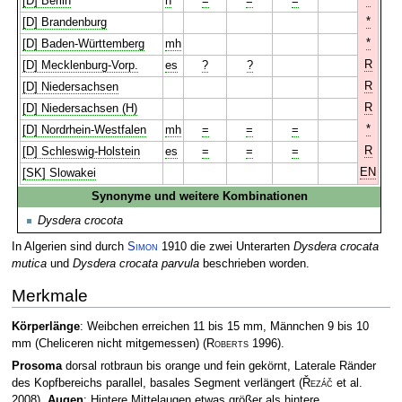
[D] Berlin
h
=
=
=
*
[D] Brandenburg
*
[D] Baden-Württemberg
mh
R
[D] Mecklenburg-Vorp.
es
?
?
R
[D] Niedersachsen
R
[D] Niedersachsen (H)
*
[D] Nordrhein-Westfalen
mh
=
=
=
R
[D] Schleswig-Holstein
es
=
=
=
EN
[SK] Slowakei
Synonyme und weitere Kombinationen
Dysdera crocota
In Algerien sind durch
Simon
1910 die zwei Unterarten
Dysdera crocata
mutica
und
Dysdera crocata parvula
beschrieben worden.
Merkmale
Körperlänge
: Weibchen erreichen 11 bis 15 mm, Männchen 9 bis 10
mm (Cheliceren nicht mitgemessen)
(
Roberts
1996)
.
Prosoma
dorsal rotbraun bis orange und fein gekörnt, Laterale Ränder
des Kopfbereichs parallel, basales Segment verlängert
(
Řezáč
et al.
2008)
.
Augen
: Hintere Mittelaugen etwas größer als hintere