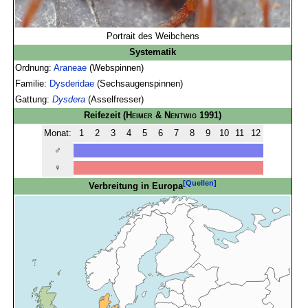
Portrait des Weibchens
Systematik
Ordnung:
Araneae
(Webspinnen)
Familie:
Dysderidae
(Sechsaugenspinnen)
Gattung:
Dysdera
(Asselfresser)
Reifezeit
(
Heimer & Nentwig
1991)
Monat:
1
2
3
4
5
6
7
8
9
10
11
12
♂
♀
[Quellen]
Verbreitung in Europa