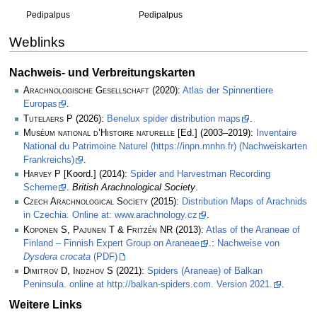
Pedipalpus
Pedipalpus
Weblinks
Nachweis- und Verbreitungskarten
Arachnologische Gesellschaft
(2020):
Atlas der Spinnentiere
Europas
.
Tutelaers P
(2026):
Benelux spider distribution maps
.
Muséum national d’Histoire naturelle
[Ed.] (2003–2019):
Inventaire
National du Patrimoine Naturel (https://inpn.mnhn.fr) (Nachweiskarten
Frankreichs)
.
Harvey P
[Koord.] (2014):
Spider and Harvestman Recording
Scheme
.
British Arachnological Society
.
Czech Arachnological Society
(2015):
Distribution Maps of Arachnids
in Czechia. Online at: www.arachnology.cz
.
Koponen S, Pajunen T & Fritzén NR
(2013):
Atlas of the Araneae of
Finland – Finnish Expert Group on Araneae
.:
Nachweise von
Dysdera crocata
(PDF)
Dimitrov D, Indzhov S
(2021):
Spiders (Araneae) of Balkan
Peninsula. online at http://balkan-spiders.com. Version 2021.
.
Weitere Links