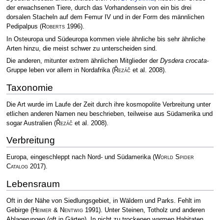
der erwachsenen Tiere, durch das Vorhandensein von ein bis drei
dorsalen Stacheln auf dem Femur IV und in der Form des männlichen
Pedipalpus
(
Roberts
1996)
.
In Osteuropa und Südeuropa kommen viele ähnliche bis sehr ähnliche
Arten hinzu, die meist schwer zu unterscheiden sind.
Die anderen, mitunter extrem ähnlichen Mitglieder der
Dysdera crocata
-
Gruppe leben vor allem in Nordafrika
(
Řezáč
et al. 2008)
.
Taxonomie
Die Art wurde im Laufe der Zeit durch ihre kosmopolite Verbreitung unter
etlichen anderen Namen neu beschrieben, teilweise aus Südamerika und
sogar Australien
(
Řezáč
et al. 2008)
.
Verbreitung
Europa, eingeschleppt nach Nord- und Südamerika
(
World Spider
Catalog
2017)
.
Lebensraum
Oft in der Nähe von Siedlungsgebiet, in Wäldern und Parks. Fehlt im
Gebirge
(
Heimer & Nentwig
1991)
. Unter Steinen, Totholz und anderen
Ablagerungen (oft in Gärten). In nicht zu trockenen warmen Habitaten.