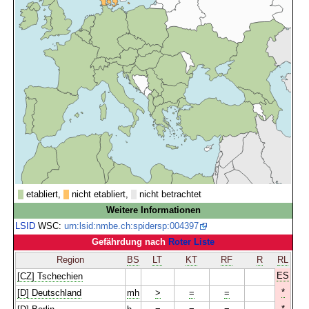
etabliert,
nicht etabliert,
nicht betrachtet
Weitere Informationen
LSID
WSC:
urn:lsid:nmbe.ch:spidersp:004397
Gefährdung nach
Roter Liste
Region
BS
LT
KT
RF
R
RL
ES
[CZ] Tschechien
*
[D] Deutschland
mh
>
=
=
*