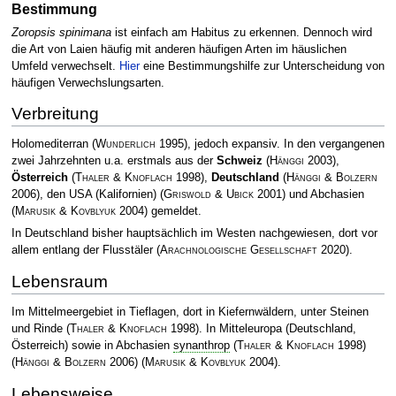
Bestimmung
Zoropsis spinimana
ist einfach am Habitus zu erkennen. Dennoch wird
die Art von Laien häufig mit anderen häufigen Arten im häuslichen
Umfeld verwechselt.
Hier
eine Bestimmungshilfe zur Unterscheidung von
häufigen Verwechslungsarten.
Verbreitung
Holomediterran
(
Wunderlich
1995)
, jedoch expansiv. In den vergangenen
zwei Jahrzehnten u.a. erstmals aus der
Schweiz
(
Hänggi
2003)
,
Österreich
(
Thaler & Knoflach
1998)
,
Deutschland
(
Hänggi & Bolzern
2006)
, den USA (Kalifornien)
(
Griswold & Ubick
2001)
und Abchasien
(
Marusik & Kovblyuk
2004)
gemeldet.
In Deutschland bisher hauptsächlich im Westen nachgewiesen, dort vor
allem entlang der Flusstäler
(
Arachnologische Gesellschaft
2020)
.
Lebensraum
Im Mittelmeergebiet in Tieflagen, dort in Kiefernwäldern, unter Steinen
und Rinde
(
Thaler & Knoflach
1998)
. In Mitteleuropa (Deutschland,
Österreich) sowie in Abchasien
synanthrop
(
Thaler & Knoflach
1998)
(
Hänggi & Bolzern
2006)
(
Marusik & Kovblyuk
2004)
.
Lebensweise