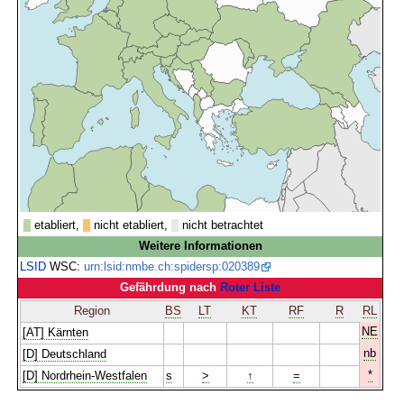
etabliert,
nicht etabliert,
nicht betrachtet
Weitere Informationen
LSID
WSC:
urn:lsid:nmbe.ch:spidersp:020389
Gefährdung nach
Roter Liste
Region
BS
LT
KT
RF
R
RL
NE
[AT] Kärnten
nb
[D] Deutschland
*
[D] Nordrhein-Westfalen
s
>
↑
=