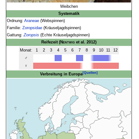
Weibchen
Systematik
Ordnung:
Araneae
(Webspinnen)
Familie:
Zoropsidae
(Kräuseljagdspinnen)
Gattung:
Zoropsis
(Echte Kräuseljagdspinnen)
Reifezeit
(
Nentwig
et al. 2012)
Monat:
1
2
3
4
5
6
7
8
9
10
11
12
♂
♀
[Quellen]
Verbreitung in Europa