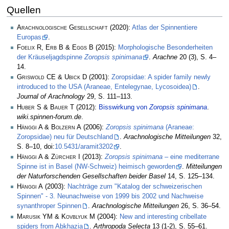
Quellen
Arachnologische Gesellschaft
(2020):
Atlas der Spinnentiere
Europas
.
Foelix R, Erb B & Eggs B
(2015):
Morphologische Besonderheiten
der Kräuseljagdspinne
Zoropsis spinimana
.
Arachne
20 (3), S. 4–
14.
Griswold CE & Ubick D
(2001):
Zoropsidae: A spider family newly
introduced to the USA (Araneae, Entelegynae, Lycosoidea)
.
Journal of Arachnology
29, S. 111–113.
Huber S & Bauer T
(2012):
Bisswirkung von
Zoropsis spinimana
.
wiki.spinnen-forum.de
.
Hänggi A & Bolzern A
(2006):
Zoropsis spinimana
(Araneae:
Zoropsidae) neu für Deutschland
.
Arachnologische Mitteilungen
32,
S. 8–10, doi:
10.5431/aramit3202
.
Hänggi A & Zürcher I
(2013):
Zoropsis spinimana
– eine mediterrane
Spinne ist in Basel (NW-Schweiz) heimisch geworden
.
Mitteilungen
der Naturforschenden Gesellschaften beider Basel
14, S. 125–134.
Hänggi A
(2003):
Nachträge zum "Katalog der schweizerischen
Spinnen" - 3. Neunachweise von 1999 bis 2002 und Nachweise
synanthroper Spinnen
.
Arachnologische Mitteilungen
26, S. 36–54.
Marusik YM & Kovblyuk M
(2004):
New and interesting cribellate
spiders from Abkhazia
.
Arthropoda Selecta
13 (1-2), S. 55–61.