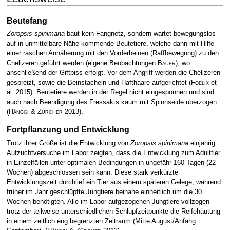
Beutefang
Zoropsis spinimana
baut kein Fangnetz, sondern wartet bewegungslos
auf in unmittelbare Nähe kommende Beutetiere, welche dann mit Hilfe
einer raschen Annäherung mit den Vorderbeinen (Raffbewegung) zu den
Chelizeren geführt werden (eigene Beobachtungen
Bauer
), wo
anschließend der Giftbiss erfolgt. Vor dem Angriff werden die Chelizeren
gespreizt, sowie die Beinstacheln und Hafthaare aufgerichtet
(
Foelix
et
al. 2015)
. Beutetiere werden in der Regel nicht eingesponnen und sind
auch nach Beendigung des Fressakts kaum mit Spinnseide überzogen.
(
Hänggi & Zürcher
2013)
.
Fortpflanzung und Entwicklung
Trotz ihrer Größe ist die Entwicklung von
Zoropsis spinimana
einjährig.
Aufzuchtversuche im Labor zeigten, dass die Entwicklung zum Adulttier
in Einzelfällen unter optimalen Bedingungen in ungefähr 160 Tagen (22
Wochen) abgeschlossen sein kann. Diese stark verkürzte
Entwicklungszeit durchlief ein Tier aus einem späteren Gelege, während
früher im Jahr geschlüpfte Jungtiere beinahe einheitlich um die 30
Wochen benötigten. Alle im Labor aufgezogenen Jungtiere vollzogen
trotz der teilweise unterschiedlichen Schlupfzeitpunkte die Reifehäutung
in einem zeitlich eng begrenzten Zeitraum (Mitte August/Anfang