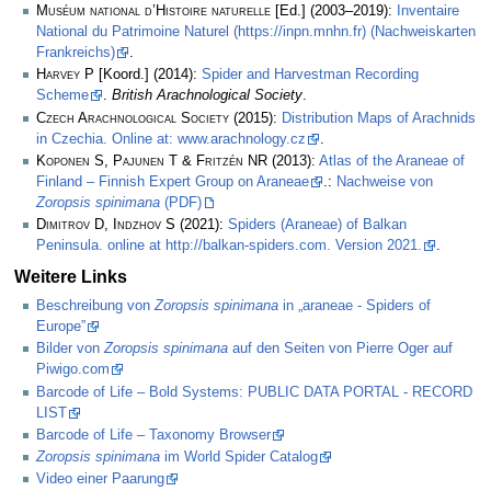
Muséum national d’Histoire naturelle
[Ed.] (2003–2019):
Inventaire
National du Patrimoine Naturel (https://inpn.mnhn.fr) (Nachweiskarten
Frankreichs)
.
Harvey P
[Koord.] (2014):
Spider and Harvestman Recording
Scheme
.
British Arachnological Society
.
Czech Arachnological Society
(2015):
Distribution Maps of Arachnids
in Czechia. Online at: www.arachnology.cz
.
Koponen S, Pajunen T & Fritzén NR
(2013):
Atlas of the Araneae of
Finland – Finnish Expert Group on Araneae
.:
Nachweise von
Zoropsis spinimana
(PDF)
Dimitrov D, Indzhov S
(2021):
Spiders (Araneae) of Balkan
Peninsula. online at http://balkan-spiders.com. Version 2021.
.
Weitere Links
Beschreibung von
Zoropsis spinimana
in „araneae - Spiders of
Europe”
Bilder von
Zoropsis spinimana
auf den Seiten von Pierre Oger auf
Piwigo.com
Barcode of Life – Bold Systems: PUBLIC DATA PORTAL - RECORD
LIST
Barcode of Life – Taxonomy Browser
Zoropsis spinimana
im World Spider Catalog
Video einer Paarung