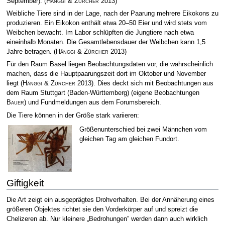
September).
(
Hänggi & Zürcher
2013)
Weibliche Tiere sind in der Lage, nach der Paarung mehrere Eikokons zu
produzieren. Ein Eikokon enthält etwa 20–50 Eier und wird stets vom
Weibchen bewacht. Im Labor schlüpften die Jungtiere nach etwa
eineinhalb Monaten. Die Gesamtlebensdauer der Weibchen kann 1,5
Jahre betragen.
(
Hänggi & Zürcher
2013)
Für den Raum Basel liegen Beobachtungsdaten vor, die wahrscheinlich
machen, dass die Hauptpaarungszeit dort im Oktober und November
liegt
(
Hänggi & Zürcher
2013)
. Dies deckt sich mit Beobachtungen aus
dem Raum Stuttgart (Baden-Württemberg) (eigene Beobachtungen
Bauer
) und Fundmeldungen aus dem Forumsbereich.
Die Tiere können in der Größe stark variieren:
Größenunterschied bei zwei Männchen vom
gleichen Tag am gleichen Fundort.
Giftigkeit
Die Art zeigt ein ausgeprägtes Drohverhalten. Bei der Annäherung eines
größeren Objektes richtet sie den Vorderkörper auf und spreizt die
Chelizeren ab. Nur kleinere „Bedrohungen” werden dann auch wirklich