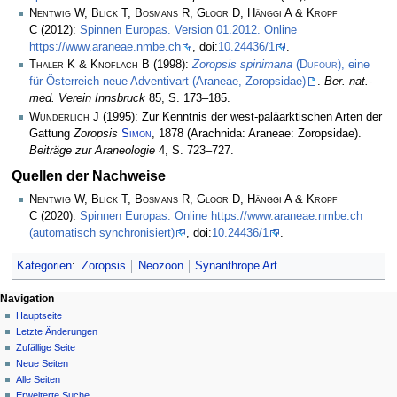
Nentwig W, Blick T, Bosmans R, Gloor D, Hänggi A & Kropf
C
(2012):
Spinnen Europas. Version 01.2012. Online
https://www.araneae.nmbe.ch
, doi:
10.24436/1
.
Thaler K & Knoflach B
(1998):
Zoropsis spinimana
(
Dufour
), eine
für Österreich neue Adventivart (Araneae, Zoropsidae)
.
Ber. nat.-
med. Verein Innsbruck
85, S. 173–185.
Wunderlich J
(1995): Zur Kenntnis der west-paläarktischen Arten der
Gattung
Zoropsis
Simon
, 1878 (Arachnida: Araneae: Zoropsidae).
Beiträge zur Araneologie
4, S. 723–727.
Quellen der Nachweise
Nentwig W, Blick T, Bosmans R, Gloor D, Hänggi A & Kropf
C
(2020):
Spinnen Europas. Online https://www.araneae.nmbe.ch
(automatisch synchronisiert)
, doi:
10.24436/1
.
Kategorien
:
Zoropsis
Neozoon
Synanthrope Art
Navigation
Hauptseite
Letzte Änderungen
Zufällige Seite
Neue Seiten
Alle Seiten
Erweiterte Suche