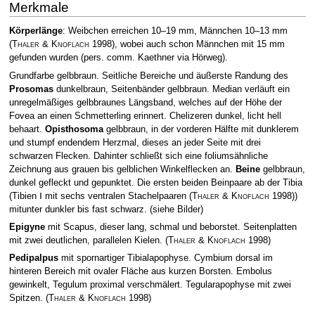
Merkmale
Körperlänge
: Weibchen erreichen 10–19 mm, Männchen 10–13 mm
(
Thaler & Knoflach
1998)
, wobei auch schon Männchen mit 15 mm
gefunden wurden (pers. comm. Kaethner via Hörweg).
Grundfarbe gelbbraun. Seitliche Bereiche und äußerste Randung des
Prosomas
dunkelbraun, Seitenbänder gelbbraun. Median verläuft ein
unregelmäßiges gelbbraunes Längsband, welches auf der Höhe der
Fovea an einen Schmetterling erinnert. Chelizeren dunkel, licht hell
behaart.
Opisthosoma
gelbbraun, in der vorderen Hälfte mit dunklerem
und stumpf endendem Herzmal, dieses an jeder Seite mit drei
schwarzen Flecken. Dahinter schließt sich eine foliumsähnliche
Zeichnung aus grauen bis gelblichen Winkelflecken an.
Beine
gelbbraun,
dunkel gefleckt und gepunktet. Die ersten beiden Beinpaare ab der Tibia
(Tibien Ⅰ mit sechs ventralen Stachelpaaren
(
Thaler & Knoflach
1998)
)
mitunter dunkler bis fast schwarz. (siehe Bilder)
Epigyne
mit Scapus, dieser lang, schmal und beborstet. Seitenplatten
mit zwei deutlichen, parallelen Kielen.
(
Thaler & Knoflach
1998)
Pedipalpus
mit spornartiger Tibialapophyse. Cymbium dorsal im
hinteren Bereich mit ovaler Fläche aus kurzen Borsten. Embolus
gewinkelt, Tegulum proximal verschmälert. Tegularapophyse mit zwei
Spitzen.
(
Thaler & Knoflach
1998)