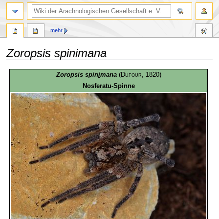
mehr
Zoropsis spinimana
Zur
Zur
Zoropsis spin
i
mana
(
Dufour
, 1820)
Navigation
Suche
Nosferatu-Spinne
springen
springen