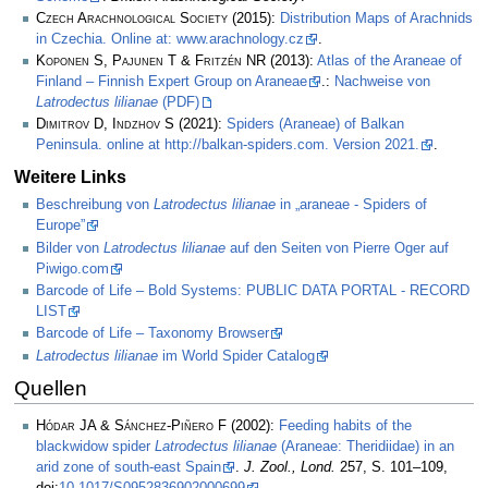
Czech Arachnological Society
(2015):
Distribution Maps of Arachnids
in Czechia. Online at: www.arachnology.cz
.
Koponen S, Pajunen T & Fritzén NR
(2013):
Atlas of the Araneae of
Finland – Finnish Expert Group on Araneae
.:
Nachweise von
Latrodectus lilianae
(PDF)
Dimitrov D, Indzhov S
(2021):
Spiders (Araneae) of Balkan
Peninsula. online at http://balkan-spiders.com. Version 2021.
.
Weitere Links
Beschreibung von
Latrodectus lilianae
in „araneae - Spiders of
Europe”
Bilder von
Latrodectus lilianae
auf den Seiten von Pierre Oger auf
Piwigo.com
Barcode of Life – Bold Systems: PUBLIC DATA PORTAL - RECORD
LIST
Barcode of Life – Taxonomy Browser
Latrodectus lilianae
im World Spider Catalog
Quellen
Hódar JA & Sánchez-Piñero F
(2002):
Feeding habits of the
blackwidow spider
Latrodectus lilianae
(Araneae: Theridiidae) in an
arid zone of south-east Spain
.
J. Zool., Lond.
257, S. 101–109,
doi:
10.1017/S0952836902000699
.