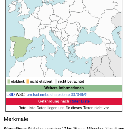
etabliert,
nicht etabliert,
nicht betrachtet
Weitere Informationen
LSID
WSC:
urn:lsid:nmbe.ch:spidersp:037048
Gefährdung nach
Roter Liste
Rote Liste-Daten liegen uns für dieses Taxon nicht vor.
Merkmale
Körperlänge:
Weibchen erreichen 12 bis 16 mm, Männchen 3 bis 6 mm