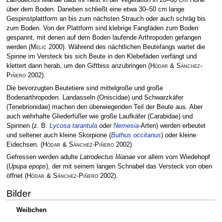
Latrodectus lilianae
baut ihr Nest in der Vegetation in 20–60 cm Höhe
über dem Boden. Daneben schließt eine etwa 30–50 cm lange
Gespinstplattform an bis zum nächsten Strauch oder auch schräg bis
zum Boden. Von der Plattform sind klebrige Fangfäden zum Boden
gespannt, mit denen auf dem Boden laufende Arthropoden gefangen
werden
(
Melic
2000)
. Während des nächtlichen Beutefangs wartet die
Spinne im Versteck bis sich Beute in den Klebefäden verfängt und
klettert dann herab, um den Giftbiss anzubringen
(
Hódar & Sánchez-
Piñero
2002)
.
Die bevorzugten Beutetiere sind mittelgroße und große
Bodenarthropoden. Landasseln (Oniscidae) und Schwarzkäfer
(Tenebrionidae) machen den überwiegenden Teil der Beute aus. Aber
auch wehrhafte Gliederfüßer wie große Laufkäfer (Carabidae) und
Spinnen (z. B.
Lycosa tarantula
oder
Nemesia
-Arten) werden erbeutet
und seltener auch kleine Skorpione (
Buthus occitanus
) oder kleine
Eidechsen.
(
Hódar & Sánchez-Piñero
2002)
Gefressen werden adulte
Latrodectus lilianae
vor allem vom Wiedehopf
(
Upupa epops
), der mit seinem langen Schnabel das Versteck von oben
öffnet
(
Hódar & Sánchez-Piñero
2002)
.
Bilder
Weibchen