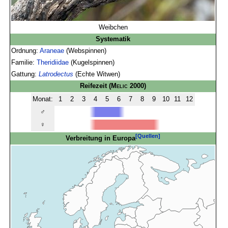
Weibchen
Systematik
Ordnung:
Araneae
(Webspinnen)
Familie:
Theridiidae
(Kugelspinnen)
Gattung:
Latrodectus
(Echte Witwen)
Reifezeit
(
Melic
2000)
Monat:
1
2
3
4
5
6
7
8
9
10
11
12
♂
♀
[Quellen]
Verbreitung in Europa