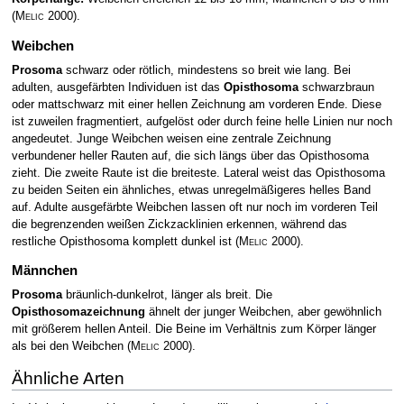
(
Melic
2000)
.
Weibchen
Prosoma
schwarz oder rötlich, mindestens so breit wie lang. Bei
adulten, ausgefärbten Individuen ist das
Opisthosoma
schwarzbraun
oder mattschwarz mit einer hellen Zeichnung am vorderen Ende. Diese
ist zuweilen fragmentiert, aufgelöst oder durch feine helle Linien nur noch
angedeutet. Junge Weibchen weisen eine zentrale Zeichnung
verbundener heller Rauten auf, die sich längs über das Opisthosoma
zieht. Die zweite Raute ist die breiteste. Lateral weist das Opisthosoma
zu beiden Seiten ein ähnliches, etwas unregelmäßigeres helles Band
auf. Adulte ausgefärbte Weibchen lassen oft nur noch im vorderen Teil
die begrenzenden weißen Zickzacklinien erkennen, während das
restliche Opisthosoma komplett dunkel ist
(
Melic
2000)
.
Männchen
Prosoma
bräunlich-dunkelrot, länger als breit. Die
Opisthosomazeichnung
ähnelt der junger Weibchen, aber gewöhnlich
mit größerem hellen Anteil. Die Beine im Verhältnis zum Körper länger
als bei den Weibchen
(
Melic
2000)
.
Ähnliche Arten