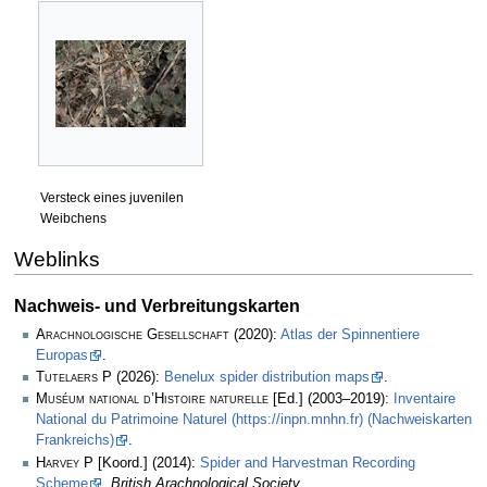
Versteck eines juvenilen
Weibchens
Weblinks
Nachweis- und Verbreitungskarten
Arachnologische Gesellschaft
(2020):
Atlas der Spinnentiere
Europas
.
Tutelaers P
(2026):
Benelux spider distribution maps
.
Muséum national d’Histoire naturelle
[Ed.] (2003–2019):
Inventaire
National du Patrimoine Naturel (https://inpn.mnhn.fr) (Nachweiskarten
Frankreichs)
.
Harvey P
[Koord.] (2014):
Spider and Harvestman Recording
Scheme
.
British Arachnological Society
.