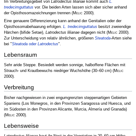
Im Verbreitungsgebiet von
Latrodectus lilianae
kommt auch
L.
tredecimguttatus
vor. Die beiden Arten lassen sich aber sicher anhand
der Opisthosomazeichnungen trennen
(
Melic
2000)
.
Eine genauere Differenzierung kann anhand der Genitalien oder der
Opisthosomabehaarung erfolgen.
L. tredecimguttatus
besitzt zweiendige
Härchen (bifide Setae),
Latrodectus lilianae
dagegen nicht
(
Melic
2000)
.
Zur Unterscheidung von relativ ähnlichen, größeren
Steatoda
-Arten siehe
bei "
Steatoda
oder
Latrodectus
".
Lebensraum
Sehr aride Steppe. Besiedelt werden sonnige, halboffene Flächen mit
Strauch- und Krautbewuchs niedriger Wuchshöhe (30–60 cm)
(
Melic
2000)
.
Verbreitung
Bisher nachgewiesen in zwei engumgrenzten steppenartigen Gebieten
Spaniens (Los Monegros, in den Provinzen Saragossa und Huesca, und
im Südosten in den Provinzen Alicante, Murcia, Almería und Granada)
(
Melic
2000)
.
Lebensweise