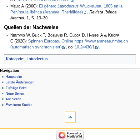
Melic A
(2000):
El género
Latrodectus
Walckenaer
, 1805 en la
Península Ibérica (Araneae: Theridiidae)
.
Revista Ibérica
Aracnol.
1, S. 13–30.
Quellen der Nachweise
Nentwig W, Blick T, Bosmans R, Gloor D, Hänggi A & Kropf
C
(2020):
Spinnen Europas. Online https://www.araneae.nmbe.ch
(automatisch synchronisiert)
, doi:
10.24436/1
.
Kategorie
:
Latrodectus
Navigation
Hauptseite
Letzte Änderungen
Zufällige Seite
Neue Seiten
Alle Seiten
Erweiterte Suche