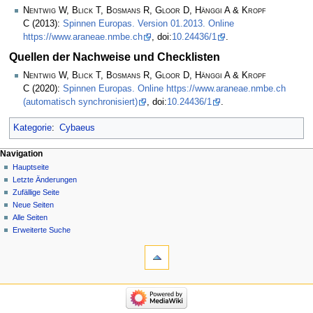
Nentwig W, Blick T, Bosmans R, Gloor D, Hänggi A & Kropf
C
(2013):
Spinnen Europas. Version 01.2013. Online
https://www.araneae.nmbe.ch
, doi:
10.24436/1
.
Quellen der Nachweise und Checklisten
Nentwig W, Blick T, Bosmans R, Gloor D, Hänggi A & Kropf
C
(2020):
Spinnen Europas. Online https://www.araneae.nmbe.ch
(automatisch synchronisiert)
, doi:
10.24436/1
.
Kategorie
:
Cybaeus
Navigation
Hauptseite
Letzte Änderungen
Zufällige Seite
Neue Seiten
Alle Seiten
Erweiterte Suche