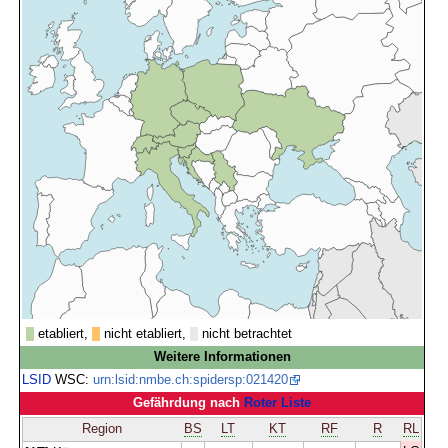
etabliert,
nicht etabliert,
nicht betrachtet
Weitere Informationen
LSID
WSC:
urn:lsid:nmbe.ch:spidersp:021420
Gefährdung nach
Roter Liste
Region
BS
LT
KT
RF
R
RL