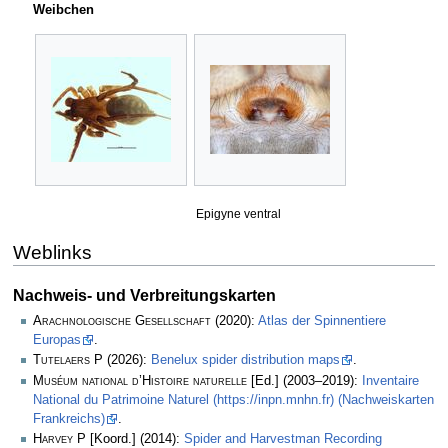
Weibchen
Epigyne ventral
Weblinks
Nachweis- und Verbreitungskarten
Arachnologische Gesellschaft
(2020):
Atlas der Spinnentiere
Europas
.
Tutelaers P
(2026):
Benelux spider distribution maps
.
Muséum national d’Histoire naturelle
[Ed.] (2003–2019):
Inventaire
National du Patrimoine Naturel (https://inpn.mnhn.fr) (Nachweiskarten
Frankreichs)
.
Harvey P
[Koord.] (2014):
Spider and Harvestman Recording