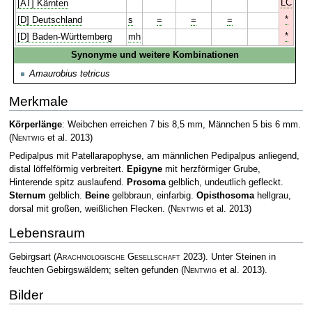
LC
[AT] Kärnten
*
[D] Deutschland
s
=
=
=
*
[D] Baden-Württemberg
mh
Synonyme und weitere Kombinationen
Amaurobius tetricus
Merkmale
Körperlänge
: Weibchen erreichen 7 bis 8,5 mm, Männchen 5 bis 6 mm.
(
Nentwig
et al. 2013)
Pedipalpus mit Patellarapophyse, am männlichen Pedipalpus anliegend,
distal löffelförmig verbreitert.
Epigyne
mit herzförmiger Grube,
Hinterende spitz auslaufend.
Prosoma
gelblich, undeutlich gefleckt.
Sternum
gelblich.
Beine
gelbbraun, einfarbig.
Opisthosoma
hellgrau,
dorsal mit großen, weißlichen Flecken.
(
Nentwig
et al. 2013)
Lebensraum
Gebirgsart
(
Arachnologische Gesellschaft
2023)
. Unter Steinen in
feuchten Gebirgswäldern; selten gefunden
(
Nentwig
et al. 2013)
.
Bilder