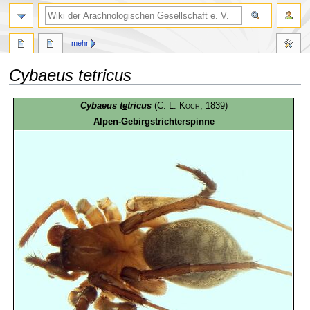
mehr
Cybaeus tetricus
Zur
Zur
Cybaeus t
e
tricus
(
C. L. Koch
, 1839)
Navigation
Suche
Alpen-Gebirgstrichterspinne
springen
springen