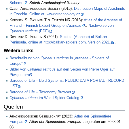
Scheme
.
British Arachnological Society
.
Czech Arachnological Society
(2015):
Distribution Maps of Arachnids
in Czechia. Online at: www.arachnology.cz
.
Koponen S, Pajunen T & Fritzén NR
(2013):
Atlas of the Araneae of
Finland – Finnish Expert Group on Araneae
.:
Nachweise von
Cybaeus tetricus
(PDF)
Dimitrov D, Indzhov S
(2021):
Spiders (Araneae) of Balkan
Peninsula. online at http://balkan-spiders.com. Version 2021.
.
Weitere Links
Beschreibung von
Cybaeus tetricus
in „araneae - Spiders of
Europe”
Bilder von
Cybaeus tetricus
auf den Seiten von Pierre Oger auf
Piwigo.com
Barcode of Life – Bold Systems: PUBLIC DATA PORTAL - RECORD
LIST
Barcode of Life – Taxonomy Browser
Cybaeus tetricus
im World Spider Catalog
Quellen
Arachnologische Gesellschaft
(2023):
Atlas der Spinnentiere
Europas
.
Atlas der Spinnentiere Europas.
abgerufen am 2023-01-
08.