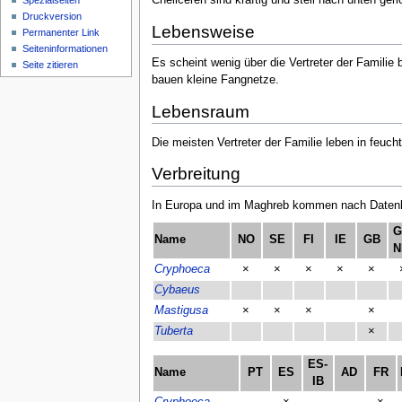
Cheliceren sind kräftig und steil nach unten geri
Spezialseiten
Druckversion
Lebensweise
Permanenter Link
Seiten­­informationen
Es scheint wenig über die Vertreter der Familie
Seite zitieren
bauen kleine Fangnetze.
Lebensraum
Die meisten Vertreter der Familie leben in feuc
Verbreitung
In Europa und im Maghreb kommen nach Datenla
G
Name
NO
SE
FI
IE
GB
N
Cryphoeca
×
×
×
×
×
Cybaeus
Mastigusa
×
×
×
×
Tuberta
×
ES-
Name
PT
ES
AD
FR
IB