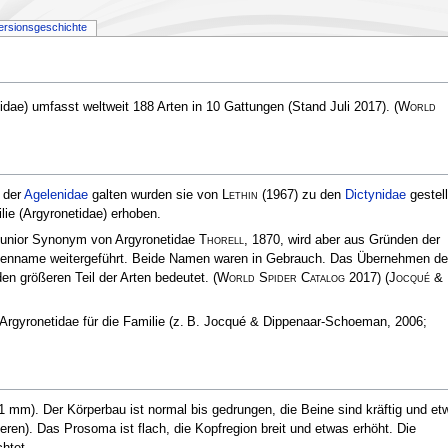
ersionsgeschichte
dae) umfasst weltweit 188 Arten in 10 Gattungen (Stand Juli 2017).
(
World
 der
Agelenidae
galten wurden sie von
Lethin
(1967) zu den
Dictynidae
gestell
lie (Argyronetidae) erhoben.
n junior Synonym von Argyronetidae
Thorell
, 1870, wird aber aus Gründen der
ilienname weitergeführt. Beide Namen waren in Gebrauch. Das Übernehmen d
en größeren Teil der Arten bedeutet.
(
World Spider Catalog
2017)
(
Jocqué &
Argyronetidae für die Familie (z. B. Jocqué & Dippenaar-Schoeman, 2006;
21 mm). Der Körperbau ist normal bis gedrungen, die Beine sind kräftig und et
eren). Das Prosoma ist flach, die Kopfregion breit und etwas erhöht. Die