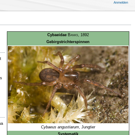
Anmelden
Cybaeidae
Banks
, 1892
Gebirgstrichterspinnen
t
es
wa
Cybaeus angustiarum
, Jungtier
Systematik