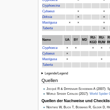
Cryphoeca
×
×
Cryphoecina
Cybaeus
×
×
Dirksia
×
×
Mastigusa
×
×
×
Tuberta
×
RU-
RU-
R
Name
UA
BY
MD
KGD
RUW
R
Cryphoeca
×
×
×
×
Cybaeus
×
Mastigusa
×
×
Tuberta
Legende/Legend
Quellen
Jocqué R & Dippenaar-Schoeman A
(2007): S
World Spider Catalog
(2017):
World Spider 
Quellen der Nachweise und Checklis
Nentwig W, Blick T, Bosmans R, Gloor D, H