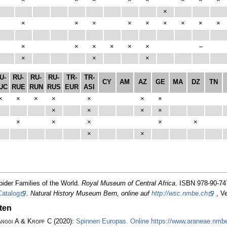
×
×
×
×
×
×
×
×
×
×
×
×
×
×
×
×
×
×
×
×
×
×
×
×
–
×
×
×
U-
RU-
RU-
RU-
TR-
TR-
CY
AM
AZ
GE
MA
DZ
TN
UC
RUE
RUN
RUS
EUR
ASI
×
×
×
×
×
×
×
×
×
×
×
×
×
×
×
×
×
×
pider Families of the World.
Royal Museum of Central Africa
. ISBN 978-90-74
Catalog
.
Natural History Museum Bern, online auf
http://wsc.nmbe.ch
, Ve
ten
änggi A & Kropf C
(2020):
Spinnen Europas. Online https://www.araneae.nmbe