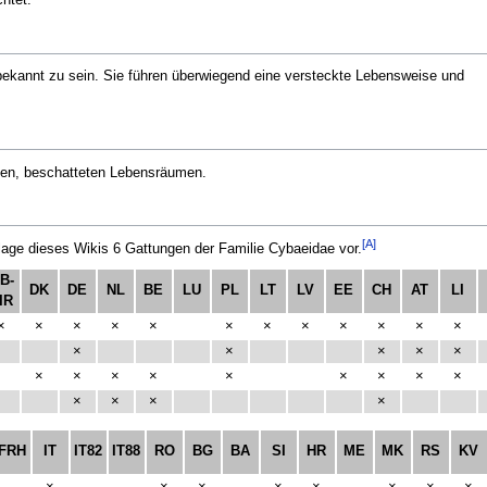
chtet.
 bekannt zu sein. Sie führen überwiegend eine versteckte Lebensweise und
hten, beschatteten Lebensräumen.
[A]
ge dieses Wikis 6 Gattungen der Familie Cybaeidae vor.
B-
DK
DE
NL
BE
LU
PL
LT
LV
EE
CH
AT
LI
IR
×
×
×
×
×
×
×
×
×
×
×
×
×
×
×
×
×
×
×
×
×
×
×
×
×
×
×
×
×
×
FRH
IT
IT82
IT88
RO
BG
BA
SI
HR
ME
MK
RS
KV