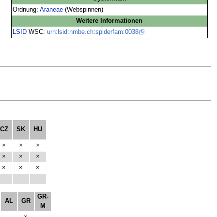
Ordnung:
Araneae
(Webspinnen)
Weitere Informationen
LSID
WSC:
urn:lsid:nmbe.ch:spiderfam:0038
CZ
SK
HU
×
×
×
×
×
×
×
×
×
GR-
AL
GR
M