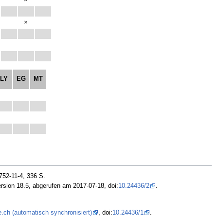
×
×
LY
EG
MT
752-11-4, 336 S.
rsion 18.5, abgerufen am 2017-07-18, doi:
10.24436/2
.
.ch (automatisch synchronisiert)
, doi:
10.24436/1
.