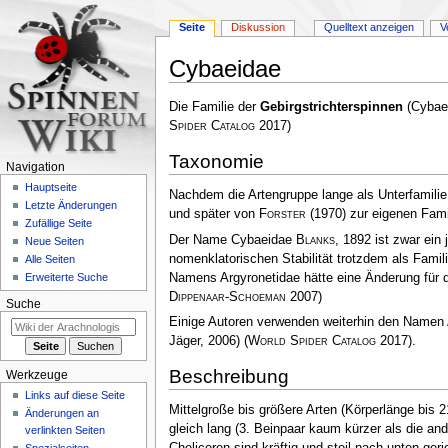
Seite
Diskussion
Quelltext anzeigen
V
Cybaeidae
Zur
Zur
Die Familie der
Gebirgstrichterspinnen
(Cybaei
Navigation
Suche
Spider Catalog
2017)
springen
springen
Taxonomie
Navigation
Hauptseite
Nachdem die Artengruppe lange als Unterfamilie
Letzte Änderungen
und später von
Forster
(1970) zur eigenen Fami
Zufällige Seite
Der Name Cybaeidae
Blanks
, 1892 ist zwar ei
Neue Seiten
nomenklatorischen Stabilität trotzdem als Fam
Alle Seiten
Namens Argyronetidae hätte eine Änderung für d
Erweiterte Suche
Dippenaar-Schoeman
2007)
Suche
Einige Autoren verwenden weiterhin den Namen 
Jäger, 2006)
(
World Spider Catalog
2017)
.
Beschreibung
Werkzeuge
Links auf diese Seite
Mittelgroße bis größere Arten (Körperlänge bis 
Änderungen an
gleich lang (3. Beinpaar kaum kürzer als die and
verlinkten Seiten