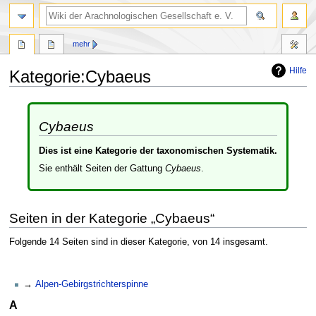
mehr
Hilfe
Kategorie
:
Cybaeus
Zur
Zur
Navigation
Suche
Cybaeus
springen
springen
Dies ist eine Kategorie der taxonomischen Systematik.
Sie enthält Seiten der Gattung
Cybaeus
.
Seiten in der Kategorie „Cybaeus“
Folgende 14 Seiten sind in dieser Kategorie, von 14 insgesamt.
Alpen-Gebirgstrichterspinne
A