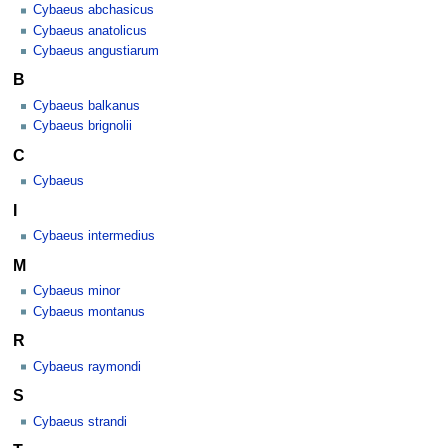
Cybaeus abchasicus
Cybaeus anatolicus
Cybaeus angustiarum
B
Cybaeus balkanus
Cybaeus brignolii
C
Cybaeus
I
Cybaeus intermedius
M
Cybaeus minor
Cybaeus montanus
R
Cybaeus raymondi
S
Cybaeus strandi