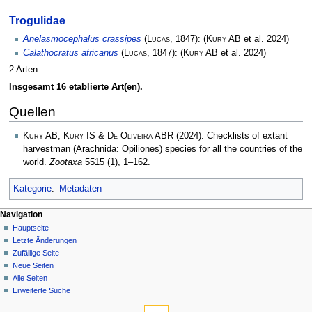
Trogulidae
Anelasmocephalus crassipes
(
Lucas
, 1847):
(
Kury AB
et al. 2024)
Calathocratus africanus
(
Lucas
, 1847):
(
Kury AB
et al. 2024)
2 Arten.
Insgesamt 16 etablierte Art(en).
Quellen
Kury AB, Kury IS & De Oliveira ABR
(2024): Checklists of extant
harvestman (Arachnida: Opiliones) species for all the countries of the
world.
Zootaxa
5515 (1), 1–162.
Kategorie
:
Metadaten
Navigation
Hauptseite
Letzte Änderungen
Zufällige Seite
Neue Seiten
Alle Seiten
Erweiterte Suche