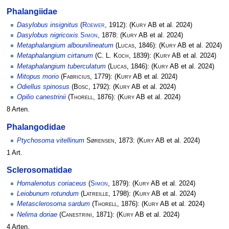
Phalangiidae
Dasylobus insignitus
(
Roewer
, 1912):
(
Kury AB
et al. 2024)
Dasylobus nigricoxis
Simon
, 1878:
(
Kury AB
et al. 2024)
Metaphalangium albounilineatum
(
Lucas
, 1846):
(
Kury AB
et al. 2024)
Metaphalangium cirtanum
(
C. L. Koch
, 1839):
(
Kury AB
et al. 2024)
Metaphalangium tuberculatum
(
Lucas
, 1846):
(
Kury AB
et al. 2024)
Mitopus morio
(
Fabricius
, 1779):
(
Kury AB
et al. 2024)
Odiellus spinosus
(
Bosc
, 1792):
(
Kury AB
et al. 2024)
Opilio canestrinii
(
Thorell
, 1876):
(
Kury AB
et al. 2024)
8 Arten.
Phalangodidae
Ptychosoma vitellinum
Sørensen
, 1873:
(
Kury AB
et al. 2024)
1 Art.
Sclerosomatidae
Homalenotus coriaceus
(
Simon
, 1879):
(
Kury AB
et al. 2024)
Leiobunum rotundum
(
Latreille
, 1798):
(
Kury AB
et al. 2024)
Metasclerosoma sardum
(
Thorell
, 1876):
(
Kury AB
et al. 2024)
Nelima doriae
(
Canestrini
, 1871):
(
Kury AB
et al. 2024)
4 Arten.