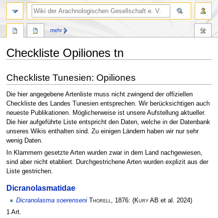
mehr
Checkliste Opiliones tn
Zur
Zur
Checkliste Tunesien: Opiliones
Navigation
Suche
springen
springen
Die hier angegebene Artenliste muss nicht zwingend der offiziellen
Checkliste des Landes Tunesien entsprechen. Wir berücksichtigen auch
neueste Publikationen. Möglicherweise ist unsere Aufstellung aktueller.
Die hier aufgeführte Liste entspricht den Daten, welche in der Datenbank
unseres Wikis enthalten sind. Zu einigen Ländern haben wir nur sehr
wenig Daten.
In Klammern gesetzte Arten wurden zwar in dem Land nachgewiesen,
sind aber nicht etabliert. Durchgestrichene Arten wurden explizit aus der
Liste gestrichen.
Dicranolasmatidae
Dicranolasma soerenseni
Thorell
, 1876:
(
Kury AB
et al. 2024)
1 Art.