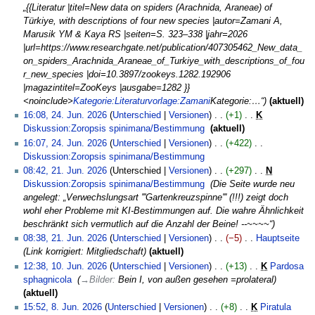
b
„{{Literatur |titel=New data on spiders (Arachnida, Araneae) of
e
Türkiye, with descriptions of four new species |autor=Zamani A,
i
Marusik YM & Kaya RS |seiten=S. 323–338 |jahr=2026
t
|url=https://www.researchgate.net/publication/407305462_New_data_
u
on_spiders_Arachnida_Araneae_of_Turkiye_with_descriptions_of_fou
n
r_new_species |doi=10.3897/zookeys.1282.192906
g
|magazintitel=ZooKeys |ausgabe=1282 }}
s
<noinclude>
Kategorie:Literaturvorlage:Zamani
Kategorie:…“
aktuell
z
24.
16:08, 24. Jun. 2026
Unterschied
Versionen
+1
‎
K
u
Juni
Diskussion:Zoropsis spinimana/Bestimmung
‎
aktuell
s
2026
K
16:07, 24. Jun. 2026
Unterschied
Versionen
+422
‎
a
e
Diskussion:Zoropsis spinimana/Bestimmung
‎
m
i
K
21.
08:42, 21. Jun. 2026
Unterschied
Versionen
+297
‎
N
m
n
e
Juni
Diskussion:Zoropsis spinimana/Bestimmung
‎
Die Seite wurde neu
e
e
i
2026
angelegt: „Verwechslungsart '''Gartenkreuzspinne''' (!!!) zeigt doch
n
B
n
wohl eher Probleme mit KI-Bestimmungen auf. Die wahre Ähnlichkeit
f
e
e
beschränkt sich vermutlich auf die Anzahl der Beine! --~~~~“
a
a
B
08:38, 21. Jun. 2026
Unterschied
Versionen
−5
‎
Hauptseite
‎
s
r
e
Link korrigiert: Mitgliedschaft
aktuell
s
b
a
10.
12:38, 10. Jun. 2026
Unterschied
Versionen
+13
‎
K
Pardosa
u
e
r
Juni
sphagnicola
‎
→
Bilder
:
Bein I, von außen gesehen =prolateral
n
i
b
2026
aktuell
g
t
e
8.
15:52, 8. Jun. 2026
Unterschied
Versionen
+8
‎
K
Piratula