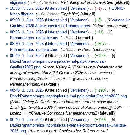
u
i
Juni
uliginosa
‎
→
Ähnliche Arten
:
Verlinkung auf ähnliche Arten
aktuell
n
t
2026
7.
10:33, 7. Jun. 2026
Unterschied
Versionen
−1
‎
K
EUNIS-
g
u
Juni
Klassifikation
‎
→
G: Wälder
:
Tippfehler
aktuell
s
n
2026
1.
09:00, 1. Jun. 2026
Unterschied
Versionen
+8
‎
K
Vorlage:Lit
z
g
Juni
Gnelitsa 2026 A new species of Panamomops
‎
Arten-Formatierung
u
s
2026
08:55, 1. Jun. 2026
Unterschied
Versionen
+11
‎
K
s
z
Panamomops inconspicuus
‎
→
Bilder
aktuell
a
u
08:50, 1. Jun. 2026
Unterschied
Versionen
+307
‎
m
s
Panamomops inconspicuus
‎
→
Bilder
:
weitere Zeichnungen
m
a
08:49, 1. Jun. 2026
Unterschied
Versionen
+190
‎
N
e
m
Datei:Panamomops inconspicuus-mal-palp-tibia-dorsal-
n
m
Gnelitsa2025.png
‎
Autor: Valery A. Gnelitsa<br> Referenz: <ref
f
e
anzeige='ganzes Zitat'>{{Lit Gnelitsa 2026 A new species of
a
n
Panamomops}}</ref> == Lizenz == {{Creative Commons
s
f
Namensnennung}}
aktuell
s
a
08:48, 1. Jun. 2026
Unterschied
Versionen
+190
‎
N
u
s
Datei:Panamomops inconspicuus-mal-palp-prolat-Gnelitsa2025.png
‎
n
s
Autor: Valery A. Gnelitsa<br> Referenz: <ref anzeige='ganzes
g
u
Zitat'>{{Lit Gnelitsa 2026 A new species of Panamomops}}</ref> ==
n
Lizenz == {{Creative Commons Namensnennung}}
aktuell
g
08:46, 1. Jun. 2026
Unterschied
Versionen
+190
‎
N
Datei:Panamomops inconspicuus-female-prosoma-dorsal-Gnelitsa-
2026.png
‎
Autor: Valery A. Gnelitsa<br> Referenz: <ref