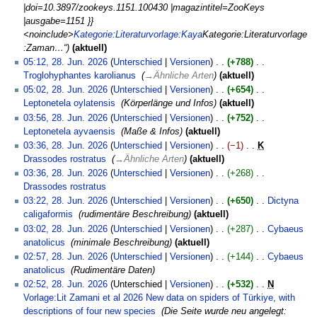
s
|doi=10.3897/zookeys.1151.100430 |magazintitel=ZooKeys
u
|ausgabe=1151 }}
n
<noinclude>
Kategorie:Literaturvorlage:Kaya
Kategorie:Literaturvorlage
g
:Zaman…“
aktuell
05:12, 28. Jun. 2026
Unterschied
Versionen
+788
‎
Troglohyphantes karolianus
‎
→
Ähnliche Arten
aktuell
05:02, 28. Jun. 2026
Unterschied
Versionen
+654
‎
Leptonetela oylatensis
‎
Körperlänge und Infos
aktuell
03:56, 28. Jun. 2026
Unterschied
Versionen
+752
‎
Leptonetela ayvaensis
‎
Maße & Infos
aktuell
03:36, 28. Jun. 2026
Unterschied
Versionen
−1
‎
K
Drassodes rostratus
‎
→
Ähnliche Arten
aktuell
03:36, 28. Jun. 2026
Unterschied
Versionen
+268
‎
Drassodes rostratus
‎
K
03:22, 28. Jun. 2026
Unterschied
Versionen
+650
‎
Dictyna
e
caligaformis
‎
rudimentäre Beschreibung
aktuell
i
03:02, 28. Jun. 2026
Unterschied
Versionen
+287
‎
Cybaeus
n
anatolicus
‎
minimale Beschreibung
aktuell
e
02:57, 28. Jun. 2026
Unterschied
Versionen
+144
‎
Cybaeus
B
anatolicus
‎
Rudimentäre Daten
e
02:52, 28. Jun. 2026
Unterschied
Versionen
+532
‎
N
a
Vorlage:Lit Zamani et al 2026 New data on spiders of Türkiye, with
r
descriptions of four new species
‎
Die Seite wurde neu angelegt: