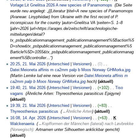
n
a
Vorlage:Lit Gnelitsa 2026 A new species of Panamomops
‎
Die Seite
f
m
wurde neu angelegt: „{{Literatur |titel=A new species of Panamomops
a
m
(Araneae: Linyphiidae) from Ukraine with the first record of P.
s
e
inconspicuus for the country |autor=Gnelitsa VA |seiten=S. 1–8
s
n
|jahr=2026 |url=https://arages.de/zeitschrift/arachnologische-
u
f
mitteilungen/detail?
n
a
tx_psbpublicationmanagement_publicationmanagement%5Baction%5
g
s
D=show&tx_psbpublicationmanagement_publicationmanagement%5
s
Barticle%5D=1055&tx_psbpublicationmanagement_publicationmanag
u
ement%5Bcontroller…“
n
21.
20:25, 21. Mai 2026
Unterschied
Versionen
0
‎
g
Mai
Datei:Meioneta affinis m ca2mm palp b Moos Norway GHMorka.jpg
‎
2026
Martin Lemke lud eine neue Version von
Datei:Meioneta affinis m
ca2mm palp b Moos Norway GHMorka.jpg
hoch
aktuell
19:40, 21. Mai 2026
Unterschied
Versionen
+102
‎
Tiso
vagans
‎
Ähnliche Arten: Thyreosthenius parasiticus Epigyne
aktuell
19:39, 21. Mai 2026
Unterschied
Versionen
+83
‎
Thyreosthenius parasiticus
‎
→
Ähnliche Arten
aktuell
14.
16:08, 14. Apr. 2026
Unterschied
Versionen
+63
‎
K
April
Walckenaeria
‎
→
Kopfformen der Männchen (lateral) nach Løvbrekke
2026
(Norwegisch)
:
Artnamen unter Silhouetten anklickbar gemcht
aktuell