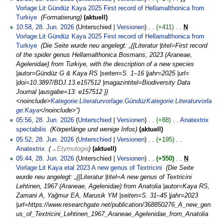
B
Vorlage:Lit Gündüz Kaya 2025 First record of Hellamalthonica from
e
Turkiye
‎
Formatierung
aktuell
a
10:58, 28. Jun. 2026
Unterschied
Versionen
+411
‎
N
r
Vorlage:Lit Gündüz Kaya 2025 First record of Hellamalthonica from
b
Turkiye
‎
Die Seite wurde neu angelegt: „{{Literatur |titel=First record
e
of the spider genus Hellamalthonica Bosmans, 2023 (Araneae,
i
Agelenidae) from Turkiye, with the description of a new species
t
|autor=Gündüz G & Kaya RS |seiten=S. 1–16 |jahr=2025 |url=
u
|doi=10.3897/BDJ.13.e157512 |magazintitel=Biodiversity Data
n
Journal |ausgabe=13: e157512 }}
g
<noinclude>
Kategorie:Literaturvorlage:Gündüz
Kategorie:Literaturvorla
s
ge:Kaya
</noinclude>“
z
05:56, 28. Jun. 2026
Unterschied
Versionen
+88
‎
Anatextrix
u
spectabilis
‎
Körperlänge und wenige Infos
aktuell
s
05:52, 28. Jun. 2026
Unterschied
Versionen
+195
‎
a
Anatextrix
‎
→
Etymologie
aktuell
m
05:44, 28. Jun. 2026
Unterschied
Versionen
+550
‎
N
m
Vorlage:Lit Kaya etal 2023 A new genus of Textricini
‎
Die Seite
e
wurde neu angelegt: „{{Literatur |titel=A new genus of Textricini
n
Lehtinen, 1967 (Araneae, Agelenidae) from Anatolia |autor=Kaya RS,
f
Zamani A, Yağmur EA, Marusik YM |seiten=S. 31–45 |jahr=2023
a
|url=https://www.researchgate.net/publication/368850276_A_new_gen
s
us_of_Textricini_Lehtinen_1967_Araneae_Agelenidae_from_Anatolia