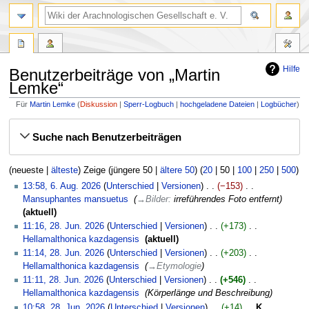
Hilfe
Benutzerbeiträge von „Martin
Lemke“
Für
Martin Lemke
Diskussion
Sperr-Logbuch
hochgeladene Dateien
Logbücher
Zur
Zur
Suche nach Benutzerbeiträgen
Navigation
Suche
springen
springen
(
neueste
|
älteste
) Zeige (
jüngere 50
|
ältere 50
) (
20
|
50
|
100
|
250
|
500
)
6.
13:58, 6. Aug. 2026
Unterschied
Versionen
−153
‎
August
Mansuphantes mansuetus
‎
→
Bilder
:
irreführendes Foto entfernt
2026
aktuell
28.
11:16, 28. Jun. 2026
Unterschied
Versionen
+173
‎
Juni
Hellamalthonica kazdagensis
‎
aktuell
2026
K
11:14, 28. Jun. 2026
Unterschied
Versionen
+203
‎
e
Hellamalthonica kazdagensis
‎
→
Etymologie
i
11:11, 28. Jun. 2026
Unterschied
Versionen
+546
‎
n
Hellamalthonica kazdagensis
‎
Körperlänge und Beschreibung
e
10:58, 28. Jun. 2026
Unterschied
Versionen
+14
‎
K