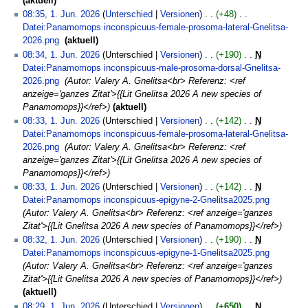
aktuell
e
08:35, 1. Jun. 2026
Unterschied
Versionen
+48
‎
i
Datei:Panamomops inconspicuus-female-prosoma-lateral-Gnelitsa-
n
2026.png
‎
aktuell
e
K
08:34, 1. Jun. 2026
Unterschied
Versionen
+190
‎
N
B
e
Datei:Panamomops inconspicuus-male-prosoma-dorsal-Gnelitsa-
e
i
2026.png
‎
Autor: Valery A. Gnelitsa<br> Referenz: <ref
a
n
anzeige='ganzes Zitat'>{{Lit Gnelitsa 2026 A new species of
r
e
Panamomops}}</ref>
aktuell
b
B
08:33, 1. Jun. 2026
Unterschied
Versionen
+142
‎
N
e
e
Datei:Panamomops inconspicuus-female-prosoma-lateral-Gnelitsa-
i
a
2026.png
‎
Autor: Valery A. Gnelitsa<br> Referenz: <ref
t
r
anzeige='ganzes Zitat'>{{Lit Gnelitsa 2026 A new species of
u
b
Panamomops}}</ref>
n
e
08:33, 1. Jun. 2026
Unterschied
Versionen
+142
‎
N
g
i
Datei:Panamomops inconspicuus-epigyne-2-Gnelitsa2025.png
‎
s
t
Autor: Valery A. Gnelitsa<br> Referenz: <ref anzeige='ganzes
z
u
Zitat'>{{Lit Gnelitsa 2026 A new species of Panamomops}}</ref>
u
n
08:32, 1. Jun. 2026
Unterschied
Versionen
+190
‎
N
s
g
Datei:Panamomops inconspicuus-epigyne-1-Gnelitsa2025.png
‎
a
s
Autor: Valery A. Gnelitsa<br> Referenz: <ref anzeige='ganzes
m
z
Zitat'>{{Lit Gnelitsa 2026 A new species of Panamomops}}</ref>
m
u
aktuell
e
s
08:29, 1. Jun. 2026
Unterschied
Versionen
+650
‎
N