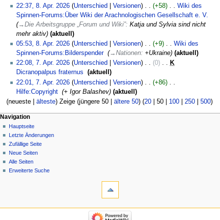
8.
22:37, 8. Apr. 2026
Unterschied
Versionen
+58
‎
Wiki des
April
Spinnen-Forums:Über Wiki der Arachnologischen Gesellschaft e. V.
‎
2026
→
Die Arbeitsgruppe „Forum und Wiki”
:
Katja und Sylvia sind nicht
mehr aktiv
aktuell
05:53, 8. Apr. 2026
Unterschied
Versionen
+9
‎
Wiki des
Spinnen-Forums:Bilderspender
‎
→
Nationen
:
+Ukraine
aktuell
7.
22:08, 7. Apr. 2026
Unterschied
Versionen
0
‎
K
April
Dicranopalpus fraternus
‎
aktuell
2026
K
22:01, 7. Apr. 2026
Unterschied
Versionen
+86
‎
e
Hilfe:Copyright
‎
+ Igor Balashev
aktuell
i
(
neueste
|
älteste
) Zeige (
jüngere 50
|
ältere 50
) (
20
|
50
|
100
|
250
|
500
)
n
Navigation
e
Hauptseite
B
Letzte Änderungen
e
Zufällige Seite
a
Neue Seiten
r
Alle Seiten
b
Erweiterte Suche
e
i
t
u
n