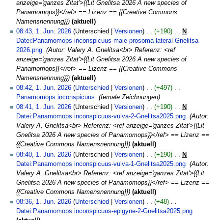
anzeige='ganzes Zitat'>{{Lit Gnelitsa 2026 A new species of
Panamomops}}</ref> == Lizenz == {{Creative Commons
Namensnennung}}
aktuell
08:43, 1. Jun. 2026
Unterschied
Versionen
+190
‎
N
Datei:Panamomops inconspicuus-male-prosoma-lateral-Gnelitsa-
2026.png
‎
Autor: Valery A. Gnelitsa<br> Referenz: <ref
anzeige='ganzes Zitat'>{{Lit Gnelitsa 2026 A new species of
Panamomops}}</ref> == Lizenz == {{Creative Commons
Namensnennung}}
aktuell
08:42, 1. Jun. 2026
Unterschied
Versionen
+497
‎
Panamomops inconspicuus
‎
female Zeichnungen
08:41, 1. Jun. 2026
Unterschied
Versionen
+190
‎
N
Datei:Panamomops inconspicuus-vulva-2-Gnelitsa2025.png
‎
Autor:
Valery A. Gnelitsa<br> Referenz: <ref anzeige='ganzes Zitat'>{{Lit
Gnelitsa 2026 A new species of Panamomops}}</ref> == Lizenz ==
{{Creative Commons Namensnennung}}
aktuell
08:40, 1. Jun. 2026
Unterschied
Versionen
+190
‎
N
Datei:Panamomops inconspicuus-vulva-1-Gnelitsa2025.png
‎
Autor:
Valery A. Gnelitsa<br> Referenz: <ref anzeige='ganzes Zitat'>{{Lit
Gnelitsa 2026 A new species of Panamomops}}</ref> == Lizenz ==
{{Creative Commons Namensnennung}}
aktuell
08:36, 1. Jun. 2026
Unterschied
Versionen
+48
‎
Datei:Panamomops inconspicuus-epigyne-2-Gnelitsa2025.png
‎
K