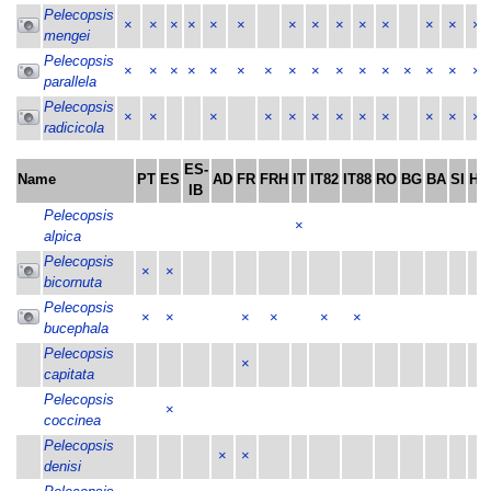
Pelecopsis
×
×
×
×
×
×
×
×
×
×
×
×
×
×
mengei
Pelecopsis
×
×
×
×
×
×
×
×
×
×
×
×
×
×
×
×
parallela
Pelecopsis
×
×
×
×
×
×
×
×
×
×
×
×
radicicola
ES-
Name
PT
ES
AD
FR
FRH
IT
IT82
IT88
RO
BG
BA
SI
HR
IB
Pelecopsis
×
alpica
Pelecopsis
×
×
bicornuta
Pelecopsis
×
×
×
×
×
×
bucephala
Pelecopsis
×
capitata
Pelecopsis
×
coccinea
Pelecopsis
×
×
denisi