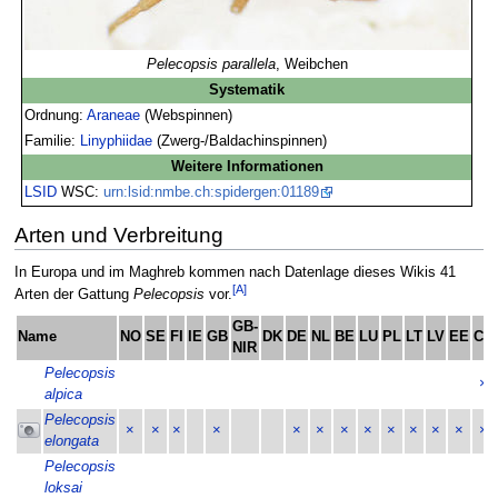
Pelecopsis parallela
, Weibchen
Systematik
Ordnung:
Araneae
(Webspinnen)
Familie:
Linyphiidae
(Zwerg-/Baldachinspinnen)
Weitere Informationen
LSID
WSC:
urn:lsid:nmbe.ch:spidergen:01189
Arten und Verbreitung
In Europa und im Maghreb kommen nach Datenlage dieses Wikis 41
[A]
Arten der Gattung
Pelecopsis
vor.
GB-
Name
NO
SE
FI
IE
GB
DK
DE
NL
BE
LU
PL
LT
LV
EE
CH
NIR
Pelecopsis
×
alpica
Pelecopsis
×
×
×
×
×
×
×
×
×
×
×
×
×
elongata
Pelecopsis
loksai