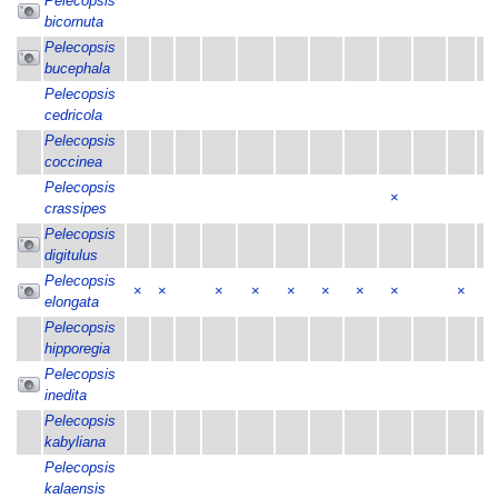
Pelecopsis
bicornuta
Pelecopsis
bucephala
Pelecopsis
cedricola
Pelecopsis
coccinea
Pelecopsis
×
crassipes
Pelecopsis
digitulus
Pelecopsis
×
×
×
×
×
×
×
×
×
×
elongata
Pelecopsis
hipporegia
Pelecopsis
inedita
Pelecopsis
kabyliana
Pelecopsis
kalaensis