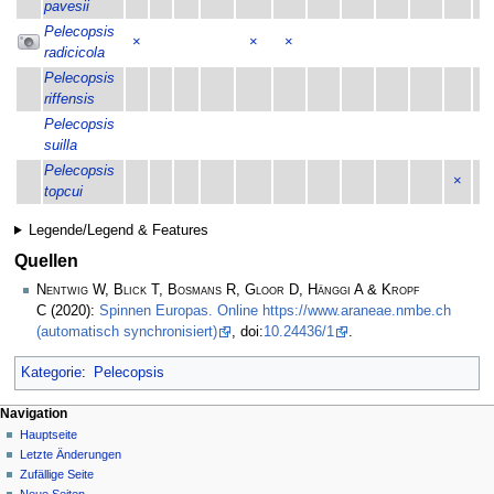
pavesii
Pelecopsis
×
×
×
radicicola
Pelecopsis
riffensis
Pelecopsis
suilla
Pelecopsis
×
topcui
Legende/Legend & Features
Quellen
Nentwig W, Blick T, Bosmans R, Gloor D, Hänggi A & Kropf
C
(2020):
Spinnen Europas. Online https://www.araneae.nmbe.ch
(automatisch synchronisiert)
, doi:
10.24436/1
.
Kategorie
:
Pelecopsis
Navigation
Hauptseite
Letzte Änderungen
Zufällige Seite