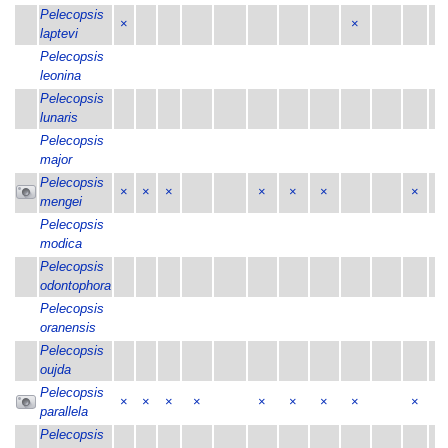
Pelecopsis
×
×
laptevi
Pelecopsis
leonina
Pelecopsis
lunaris
Pelecopsis
major
Pelecopsis
×
×
×
×
×
×
×
mengei
Pelecopsis
modica
Pelecopsis
odontophora
Pelecopsis
oranensis
Pelecopsis
oujda
Pelecopsis
×
×
×
×
×
×
×
×
×
parallela
Pelecopsis