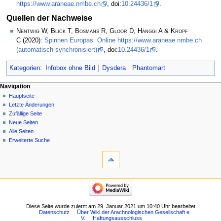
https://www.araneae.nmbe.ch
, doi:
10.24436/1
.
Quellen der Nachweise
Nentwig W, Blick T, Bosmans R, Gloor D, Hänggi A & Kropf
C
(2020):
Spinnen Europas. Online https://www.araneae.nmbe.ch
(automatisch synchronisiert)
, doi:
10.24436/1
.
Kategorien
:
Infobox ohne Bild
Dysdera
Phantomart
Navigation
Hauptseite
Letzte Änderungen
Zufällige Seite
Neue Seiten
Alle Seiten
Erweiterte Suche
Diese Seite wurde zuletzt am 29. Januar 2021 um 10:40 Uhr bearbeitet.
Datenschutz
Über Wiki der Arachnologischen Gesellschaft e.
V.
Haftungsausschluss