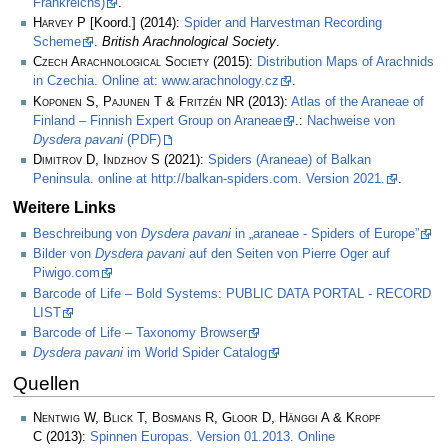
Frankreichs)
.
Harvey P
[Koord.] (2014):
Spider and Harvestman Recording
Scheme
.
British Arachnological Society
.
Czech Arachnological Society
(2015):
Distribution Maps of Arachnids
in Czechia. Online at: www.arachnology.cz
.
Koponen S, Pajunen T & Fritzén NR
(2013):
Atlas of the Araneae of
Finland – Finnish Expert Group on Araneae
.:
Nachweise von
Dysdera pavani
(PDF)
Dimitrov D, Indzhov S
(2021):
Spiders (Araneae) of Balkan
Peninsula. online at http://balkan-spiders.com. Version 2021.
.
Weitere Links
Beschreibung von
Dysdera pavani
in „araneae - Spiders of Europe”
Bilder von
Dysdera pavani
auf den Seiten von Pierre Oger auf
Piwigo.com
Barcode of Life – Bold Systems: PUBLIC DATA PORTAL - RECORD
LIST
Barcode of Life – Taxonomy Browser
Dysdera pavani
im World Spider Catalog
Quellen
Nentwig W, Blick T, Bosmans R, Gloor D, Hänggi A & Kropf
C
(2013):
Spinnen Europas. Version 01.2013. Online