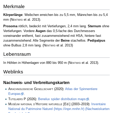
Merkmale
Körperlänge
: Weibchen erreichen bis zu 5,5 mm, Männchen bis zu 5,4
mm
(
Nentwig
et al. 2013)
.
Prosoma
rötlich, bedeckt mit Vertiefungen, 2,4 mm lang.
Sternum
ohne
Vertiefungen. Vordere
Augen
das 0,5-fache des Durchmessers
voneinander entfernt, fast zusammenstehend mit HSA, hintere fast
zusammenstehend. Alle Segmente der
Beine
stachellos.
Pedipalpus
ohne Bulbus 2,8 mm lang.
(
Nentwig
et al. 2013)
Lebensraum
In Höhlen in Höhenlagen von 880 bis 950 m
(
Nentwig
et al. 2013)
.
Weblinks
Nachweis- und Verbreitungskarten
Arachnologische Gesellschaft
(2020):
Atlas der Spinnentiere
Europas
.
Tutelaers P
(2026):
Benelux spider distribution maps
.
Muséum national d’Histoire naturelle
[Ed.] (2003–2019):
Inventaire
National du Patrimoine Naturel (https://inpn.mnhn.fr) (Nachweiskarten