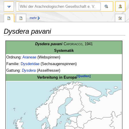
mehr
Dysdera pavani
Zur
Zur
Dysdera pavani
Caporiacco
, 1941
Navigation
Suche
Systematik
springen
springen
Ordnung:
Araneae
(Webspinnen)
Familie:
Dysderidae
(Sechsaugenspinnen)
Gattung:
Dysdera
(Asselfresser)
[Quellen]
Verbreitung in Europa