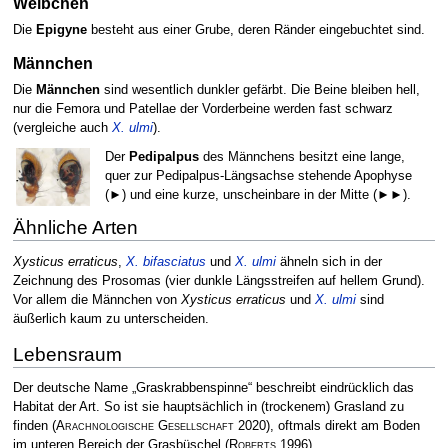
Weibchen
Die
Epigyne
besteht aus einer Grube, deren Ränder eingebuchtet sind.
Männchen
Die
Männchen
sind wesentlich dunkler gefärbt. Die Beine bleiben hell,
nur die Femora und Patellae der Vorderbeine werden fast schwarz
(vergleiche auch
X. ulmi
).
Der
Pedipalpus
des Männchens besitzt eine lange,
quer zur Pedipalpus-Längsachse stehende Apophyse
(►) und eine kurze, unscheinbare in der Mitte (►►).
Ähnliche Arten
Xysticus erraticus
,
X. bifasciatus
und
X. ulmi
ähneln sich in der
Zeichnung des Prosomas (vier dunkle Längsstreifen auf hellem Grund).
Vor allem die Männchen von
Xysticus erraticus
und
X. ulmi
sind
äußerlich kaum zu unterscheiden.
Lebensraum
Der deutsche Name „Graskrabbenspinne“ beschreibt eindrücklich das
Habitat der Art. So ist sie hauptsächlich in (trockenem) Grasland zu
finden
(
Arachnologische Gesellschaft
2020)
, oftmals direkt am Boden
im unteren Bereich der Grasbüschel
(
Roberts
1996)
.