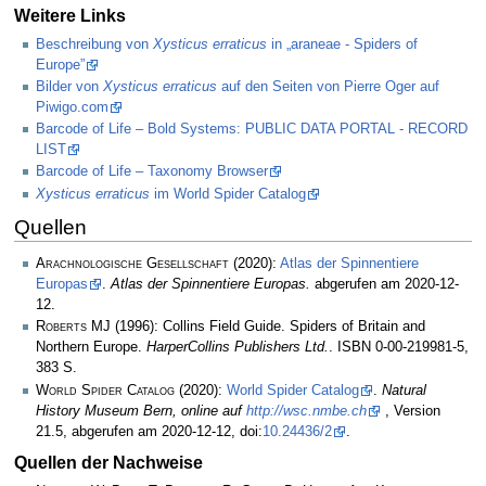
Weitere Links
Beschreibung von
Xysticus erraticus
in „araneae - Spiders of
Europe”
Bilder von
Xysticus erraticus
auf den Seiten von Pierre Oger auf
Piwigo.com
Barcode of Life – Bold Systems: PUBLIC DATA PORTAL - RECORD
LIST
Barcode of Life – Taxonomy Browser
Xysticus erraticus
im World Spider Catalog
Quellen
Arachnologische Gesellschaft
(2020):
Atlas der Spinnentiere
Europas
.
Atlas der Spinnentiere Europas.
abgerufen am 2020-12-
12.
Roberts MJ
(1996): Collins Field Guide. Spiders of Britain and
Northern Europe.
HarperCollins Publishers Ltd.
. ISBN 0-00-219981-5,
383 S.
World Spider Catalog
(2020):
World Spider Catalog
.
Natural
History Museum Bern, online auf
http://wsc.nmbe.ch
, Version
21.5, abgerufen am 2020-12-12, doi:
10.24436/2
.
Quellen der Nachweise