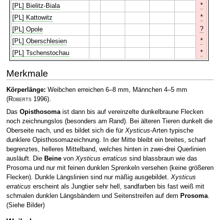
*
[PL] Bielitz-Biala
*
[PL] Kattowitz
?
[PL] Opole
*
[PL] Oberschlesien
*
[PL] Tschenstochau
Merkmale
Körperlänge:
Weibchen erreichen 6–8 mm, Männchen 4–5 mm
(
Roberts
1996)
.
Das
Opisthosoma
ist dann bis auf vereinzelte dunkelbraune Flecken
noch zeichnungslos (besonders am Rand). Bei älteren Tieren dunkelt die
Oberseite nach, und es bildet sich die für
Xysticus
-Arten typische
dunklere Opisthosomazeichnung. In der Mitte bleibt ein breites, scharf
begrenztes, helleres Mittelband, welches hinten in zwei-drei Querlinien
ausläuft. Die
Beine
von
Xysticus erraticus
sind blassbraun wie das
Prosoma und nur mit feinen dunklen Sprenkeln versehen (keine größeren
Flecken). Dunkle Längslinien sind nur mäßig ausgebildet.
Xysticus
erraticus
erscheint als Jungtier sehr hell, sandfarben bis fast weiß mit
schmalen dunklen Längsbändern und Seitenstreifen auf dem
Prosoma
.
(Siehe Bilder)