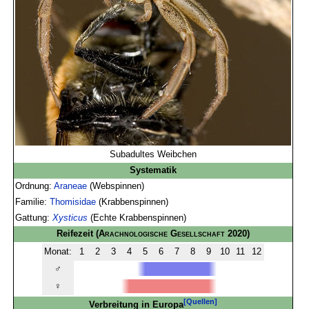
Subadultes Weibchen
Systematik
Ordnung:
Araneae
(Webspinnen)
Familie:
Thomisidae
(Krabbenspinnen)
Gattung:
Xysticus
(Echte Krabbenspinnen)
Reifezeit
(
Arachnologische Gesellschaft
2020)
Monat:
1
2
3
4
5
6
7
8
9
10
11
12
♂
♀
[Quellen]
Verbreitung in Europa