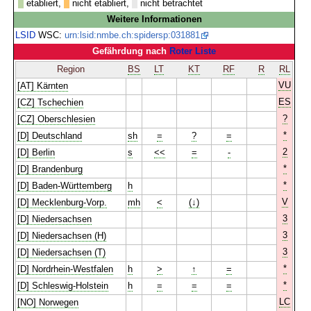
etabliert,
nicht etabliert,
nicht betrachtet
Weitere Informationen
LSID
WSC:
urn:lsid:nmbe.ch:spidersp:031881
Gefährdung nach
Roter Liste
Region
BS
LT
KT
RF
R
RL
VU
[AT] Kärnten
ES
[CZ] Tschechien
?
[CZ] Oberschlesien
*
[D] Deutschland
sh
=
?
=
2
[D] Berlin
s
<<
=
-
*
[D] Brandenburg
*
[D] Baden-Württemberg
h
V
[D] Mecklenburg-Vorp.
mh
<
(↓)
3
[D] Niedersachsen
3
[D] Niedersachsen (H)
3
[D] Niedersachsen (T)
*
[D] Nordrhein-Westfalen
h
>
↑
=
*
[D] Schleswig-Holstein
h
=
=
=
LC
[NO] Norwegen