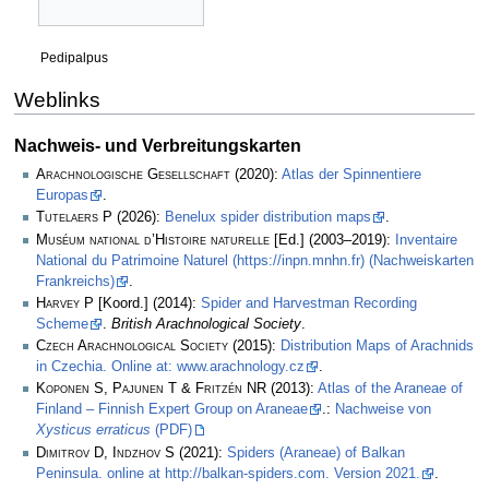
Pedipalpus
Weblinks
Nachweis- und Verbreitungskarten
Arachnologische Gesellschaft
(2020):
Atlas der Spinnentiere
Europas
.
Tutelaers P
(2026):
Benelux spider distribution maps
.
Muséum national d’Histoire naturelle
[Ed.] (2003–2019):
Inventaire
National du Patrimoine Naturel (https://inpn.mnhn.fr) (Nachweiskarten
Frankreichs)
.
Harvey P
[Koord.] (2014):
Spider and Harvestman Recording
Scheme
.
British Arachnological Society
.
Czech Arachnological Society
(2015):
Distribution Maps of Arachnids
in Czechia. Online at: www.arachnology.cz
.
Koponen S, Pajunen T & Fritzén NR
(2013):
Atlas of the Araneae of
Finland – Finnish Expert Group on Araneae
.:
Nachweise von
Xysticus erraticus
(PDF)
Dimitrov D, Indzhov S
(2021):
Spiders (Araneae) of Balkan
Peninsula. online at http://balkan-spiders.com. Version 2021.
.