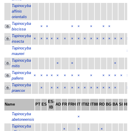
Tapinocyba
affinis
orientalis
Tapinocyba
×
×
×
×
×
×
×
biscissa
Tapinocyba
×
×
×
×
×
×
×
×
×
×
×
×
×
×
×
×
insecta
Tapinocyba
×
maureri
Tapinocyba
×
×
×
mitis
Tapinocyba
×
×
×
×
×
×
×
×
×
×
×
×
×
×
pallens
Tapinocyba
×
×
×
×
×
×
×
×
×
×
×
×
×
praecox
ES-
Name
PT
ES
AD
FR
FRH
IT
IT82
IT88
RO
BG
BA
SI
HR
IB
Tapinocyba
×
abetoneensis
Tapinocyba
×
×
×