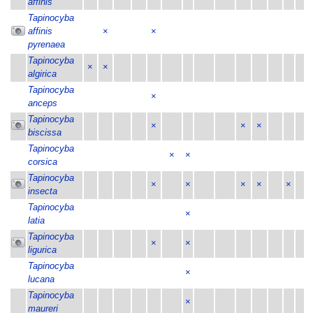
affinis
Tapinocyba
affinis
×
×
pyrenaea
Tapinocyba
×
×
algirica
Tapinocyba
×
anceps
Tapinocyba
×
×
×
biscissa
Tapinocyba
×
×
corsica
Tapinocyba
×
×
×
×
×
insecta
Tapinocyba
×
latia
Tapinocyba
×
×
ligurica
Tapinocyba
×
lucana
Tapinocyba
×
maureri