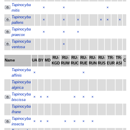
Tapinocyba
×
×
×
mitis
Tapinocyba
×
×
×
×
×
×
pallens
Tapinocyba
×
×
×
praecox
Tapinocyba
×
ventosa
RU-
RU-
RU-
RU-
RU-
RU-
TR-
TR-
Name
UA
BY
MD
CY
KGD
RUW
RUC
RUE
RUN
RUS
EUR
ASI
Tapinocyba
×
×
affinis
Tapinocyba
algirica
Tapinocyba
×
×
×
×
×
×
biscissa
Tapinocyba
ifrane
Tapinocyba
×
×
×
×
×
×
×
insecta