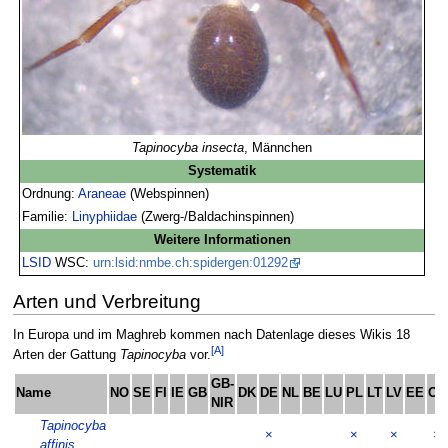
Tapinocyba insecta
, Männchen
Systematik
Ordnung:
Araneae
(Webspinnen)
Familie:
Linyphiidae
(Zwerg-/Baldachinspinnen)
Weitere Informationen
LSID
WSC:
urn:lsid:nmbe.ch:spidergen:01292
Arten und Verbreitung
In Europa und im Maghreb kommen nach Datenlage dieses Wikis 18
[A]
Arten der Gattung
Tapinocyba
vor.
GB-
Name
NO
SE
FI
IE
GB
DK
DE
NL
BE
LU
PL
LT
LV
EE
CH
NIR
Tapinocyba
×
×
×
×
affinis