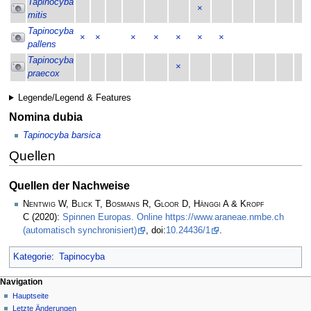
Tapinocyba
×
mitis
Tapinocyba
×
×
×
×
×
×
×
pallens
Tapinocyba
×
praecox
Legende/Legend & Features
Nomina dubia
Tapinocyba barsica
Quellen
Quellen der Nachweise
Nentwig W, Blick T, Bosmans R, Gloor D, Hänggi A & Kropf
C
(2020):
Spinnen Europas. Online https://www.araneae.nmbe.ch
(automatisch synchronisiert)
, doi:
10.24436/1
.
Kategorie
:
Tapinocyba
Navigation
Hauptseite
Letzte Änderungen