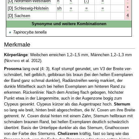
*
[D] Nordrhein-Westfalen
h
<
(↓)
=
*
[D] Schleswig-Holstein
sh
=
=
=
4
[D] Sachsen
Synonyme und weitere Kombinationen
Tapinocyba tenella
Merkmale
Körperlänge
: Weibchen erreichen 1,2–1,5 mm, Männchen 1,2–1,3 mm
(
Nentwig
et al. 2012)
.
Prosoma
lang oval (4: 3), Kopf stumpf gerundet, um V3 der Breite ver­
schmälert, hell gelblich, gelbbraun bis braun (bei den hellen Exemplaren
der Band ganz schmal dunkler), Radiärstreifen wenig markiert, der
dunkle Mittelfleck auch bei hellen Exemplaren am hinteren Rand zu
erkennen. Rücken­linie: Nach dem Anstieg flach gebogen, höchster
Punkt etwa in der Längenmitte, auch in der Augenzone bogig zum
Clypeus gesenkt. Clypeus kürzer als das Augentrapez hoch.
Sternum
so lang wie breit, hinten breit abgeschnitten, die Ⅳ. Coxen um ihre Breite
getrennt. Ⅳ. Coxen distal hinten mit einem Zahn, Sternum hellbraun mit
schmalem braunen Rand, bei hellen Exemplaren deutlich schwärzlich
übertönt. Basis der Unterlippe dunkler als das Sternum, Gnathocoxen
von der Farbe des Sternums.
Chelizeren
kräftig, fast so lang wie das