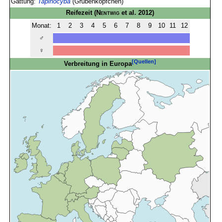
Gattung:
Tapinocyba
(Grubenköpfchen)
Reifezeit
(
Nentwig
et al. 2012)
Monat:
1
2
3
4
5
6
7
8
9
10
11
12
♂
♀
[Quellen]
Verbreitung in Europa