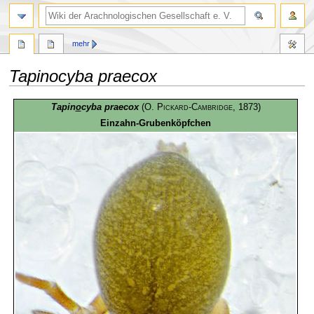
mehr
Tapinocyba praecox
Zur
Zur
Tapin
o
cyba praecox
(
O. Pickard-Cambridge
, 1873)
Navigation
Suche
Einzahn-Grubenköpfchen
springen
springen