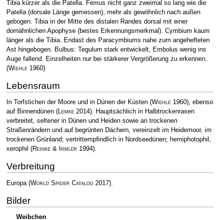
Tibia kürzer als die Patella. Femus nicht ganz zweimal so lang wie die
Patella (dorsale Länge gemessen), mehr als gewöhnlich nach außen
gebogen. Tibia in der Mitte des distalen Randes dorsal mit einer
dornähnlichen Apophyse (bestes Erkennungsmerkmal). Cymbium kaum
länger als die Tibia. End­ast des Paracymbiums nahe zum angehefteten
Ast hingebogen. Bulbus: Tegulum stark entwickelt, Embolus wenig ins
Auge fallend. Einzelheiten nur bei stärkerer Vergrößerung zu erkennen.
(
Wiehle
1960)
Lebensraum
In Torfstichen der Moore und in Dünen der Küsten
(
Wiehle
1960)
, ebenso
auf Binnendünen
(
Lemke
2014)
. Hauptsächlich in Halbtrockenrasen
verbreitet, seltener in Dünen und Heiden sowie an trockenen
Straßenrändern und auf begrünten Dächern, vereinzelt im Heidemoor, im
trockenen Grünland; vertrittempfindlich in Nordseedünen; hemiphotophil,
xerophil
(
Reinke & Irmler
1994)
.
Verbreitung
Europa
(
World Spider Catalog
2017)
.
Bilder
Weibchen