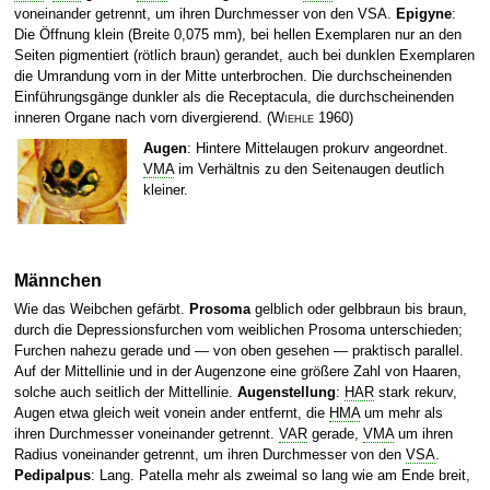
voneinander getrennt, um ihren Durchmesser von den VSA.
Epigyne
:
Die Öffnung klein (Breite 0,075 mm), bei hellen Exemplaren nur an den
Seiten pigmentiert (rötlich braun) gerandet, auch bei dunklen Exemplaren
die Umrandung vorn in der Mitte unterbrochen. Die durchscheinenden
Ein­führungsgänge dunkler als die Receptacula, die durchscheinenden
inneren Organe nach vorn divergierend.
(
Wiehle
1960)
Augen
: Hintere Mittelaugen prokurv angeordnet.
VMA
im Verhältnis zu den Seitenaugen deutlich
kleiner.
Männchen
Wie das Weibchen gefärbt.
Prosoma
gelblich oder gelbbraun bis braun,
durch die Depressionsfurchen vom weiblichen Prosoma unterschieden;
Furchen nahezu gerade und — von oben gesehen — praktisch parallel.
Auf der Mittellinie und in der Augenzone eine größere Zahl von Haaren,
solche auch seitlich der Mittellinie.
Augenstellung
:
HAR
stark rekurv,
Augen etwa gleich weit vonein­ ander entfernt, die
HMA
um mehr als
ihren Durchmesser voneinander ge­trennt.
VAR
gerade,
VMA
um ihren
Radius voneinander getrennt, um ihren Durchmesser von den
VSA
.
Pedipalpus
: Lang. Patella mehr als zweimal so lang wie am Ende breit,