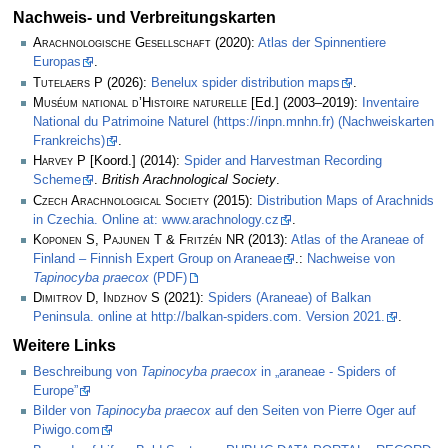
Nachweis- und Verbreitungskarten
Arachnologische Gesellschaft
(2020):
Atlas der Spinnentiere
Europas
.
Tutelaers P
(2026):
Benelux spider distribution maps
.
Muséum national d’Histoire naturelle
[Ed.] (2003–2019):
Inventaire
National du Patrimoine Naturel (https://inpn.mnhn.fr) (Nachweiskarten
Frankreichs)
.
Harvey P
[Koord.] (2014):
Spider and Harvestman Recording
Scheme
.
British Arachnological Society
.
Czech Arachnological Society
(2015):
Distribution Maps of Arachnids
in Czechia. Online at: www.arachnology.cz
.
Koponen S, Pajunen T & Fritzén NR
(2013):
Atlas of the Araneae of
Finland – Finnish Expert Group on Araneae
.:
Nachweise von
Tapinocyba praecox
(PDF)
Dimitrov D, Indzhov S
(2021):
Spiders (Araneae) of Balkan
Peninsula. online at http://balkan-spiders.com. Version 2021.
.
Weitere Links
Beschreibung von
Tapinocyba praecox
in „araneae - Spiders of
Europe”
Bilder von
Tapinocyba praecox
auf den Seiten von Pierre Oger auf
Piwigo.com