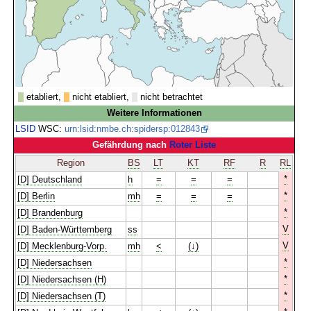
etabliert,
nicht etabliert,
nicht betrachtet
Weitere Informationen
LSID
WSC:
urn:lsid:nmbe.ch:spidersp:012843
Gefährdung nach
Roter Liste
Region
BS
LT
KT
RF
R
RL
*
[D] Deutschland
h
=
=
=
*
[D] Berlin
mh
=
=
=
*
[D] Brandenburg
V
[D] Baden-Württemberg
ss
V
[D] Mecklenburg-Vorp.
mh
<
(↓)
*
[D] Niedersachsen
*
[D] Niedersachsen (H)
*
[D] Niedersachsen (T)