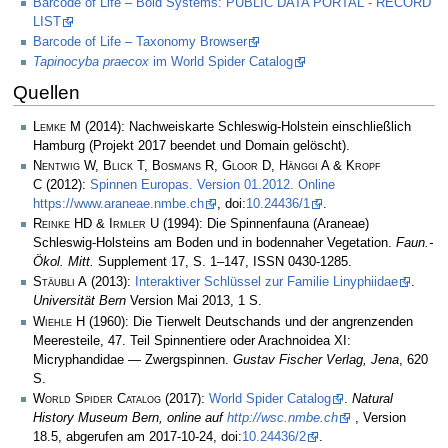
Barcode of Life – Bold Systems: PUBLIC DATA PORTAL - RECORD
LIST
Barcode of Life – Taxonomy Browser
Tapinocyba praecox
im World Spider Catalog
Quellen
Lemke M
(2014): Nachweiskarte Schleswig-Holstein einschließlich
Hamburg (Projekt 2017 beendet und Domain gelöscht).
Nentwig W, Blick T, Bosmans R, Gloor D, Hänggi A & Kropf
C
(2012):
Spinnen Europas. Version 01.2012. Online
https://www.araneae.nmbe.ch
, doi:
10.24436/1
.
Reinke HD & Irmler U
(1994): Die Spinnenfauna (Araneae)
Schleswig-Holsteins am Boden und in bodennaher Vegetation.
Faun.-
Ökol. Mitt.
Supplement 17, S. 1–147, ISSN 0430-1285.
Stäubli A
(2013):
Interaktiver Schlüssel zur Familie Linyphiidae
.
Universität Bern
Version Mai 2013, 1 S.
Wiehle H
(1960): Die Tierwelt Deutschands und der angrenzenden
Meeresteile, 47. Teil Spinnentiere oder Arachnoidea XI:
Micryphandidae — Zwergspinnen.
Gustav Fischer Verlag, Jena
, 620
S.
World Spider Catalog
(2017):
World Spider Catalog
.
Natural
History Museum Bern, online auf
http://wsc.nmbe.ch
, Version
18.5, abgerufen am 2017-10-24, doi:
10.24436/2
.