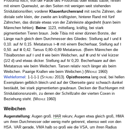
Prosoma hoch, von der Farbe des Prosomas oder etwas satter, hinten
mit einem Querwulst, an den Seiten mit wenigen weit stehenden
Stridulationsrillen; vorderer
Klauenfurchenrand
mit sechs Zähnen, der
distale sehr klein, der zweite am kräftigsten, hinterer Rand mit fünf
Zähnchen, das distale etwas von der Zahnleiste abgedreht (kann beim
Männchen fehlen).
Beine
: 1123, mittellang, kräftig, bei stark
pigmentierten Tieren braun. Jede Tibia mit einer dünnen Borste, der
Länge nach gleich dem Durchmesser des Gliedes: Stellung auf Ⅰ und Ⅱ
0,10. auf Ⅳ 0,15. Metatarsus Ⅰ–Ⅲ mit einem Becherhaar, Stellung auf Ⅰ
0,50. auf Ⅲ 0,42. Tarsus 0,80–0,89 Metatarsus. (Beim Männchen die
Tibialborsten auf Ⅰ und Ⅱ wie beim Weibchen, auf Ⅲ und Ⅳ viel kürzer
(1/2 d) und etwas dicker. Stellung auf Ⅳ 0,20. Becherhaare auf den
Metatarsus wie beim Weibchen. Tarsen relativ noch länger als beim
Weibchen. Paarige Krallen wie beim Weibchen.)
(
Wiehle
1960)
Wiehleformel
: 1-1-1-1
(
Stäubli
2013)
.
Opisthosoma
lang oval, bei hellen
Exemplaren gelblich bleich und auf der Oberseite ganz schwach dunkel
bestäubt, bei stark pigmentierten graubraun. Decken der Buchlungen mit
Stridulationsrunzeln, zu denen der Schrillzahn der vierten Coxen in
Beziehung steht.
(
Wiehle
1960)
Weibchen
Augenstellung
: Augen groß.
HAR
rekurv, Augen etwa gleich groß, HMA
um ihren Durchmesser oder wenig mehr getrennt, ebenso weit von den
HSA
.
VAR
gerade,
VMA
halb so groß wie die
VSA
, um ihren Radius