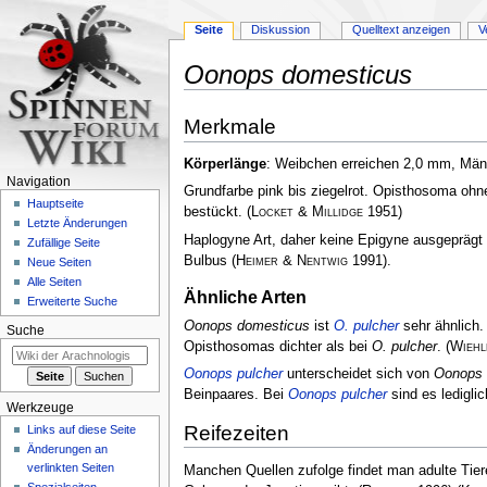
Seite
Diskussion
Quelltext anzeigen
V
Oonops domesticus
Zur
Zur
Merkmale
Navigation
Suche
springen
springen
Körperlänge
: Weibchen erreichen 2,0 mm, M
Navigation
Grundfarbe pink bis ziegelrot. Opisthosoma ohn
Hauptseite
bestückt.
(
Locket & Millidge
1951)
Letzte Änderungen
Haplogyne Art, daher keine Epigyne ausgeprägt
Zufällige Seite
Bulbus
(
Heimer & Nentwig
1991)
.
Neue Seiten
Alle Seiten
Ähnliche Arten
Erweiterte Suche
Oonops domesticus
ist
O. pulcher
sehr ähnlich
Suche
Opisthosomas dichter als bei
O. pulcher
.
(
Wiehl
Oonops pulcher
unterscheidet sich von
Oonops 
Beinpaares. Bei
Oonops pulcher
sind es ledigli
Werkzeuge
Reifezeiten
Links auf diese Seite
Änderungen an
verlinkten Seiten
Manchen Quellen zufolge findet man adulte Tie