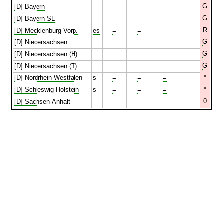
G
[D] Bayern
G
[D] Bayern SL
R
[D] Mecklenburg-Vorp.
es
=
=
G
[D] Niedersachsen
G
[D] Niedersachsen (H)
G
[D] Niedersachsen (T)
*
[D] Nordrhein-Westfalen
s
=
=
=
*
[D] Schleswig-Holstein
s
=
=
=
0
[D] Sachsen-Anhalt