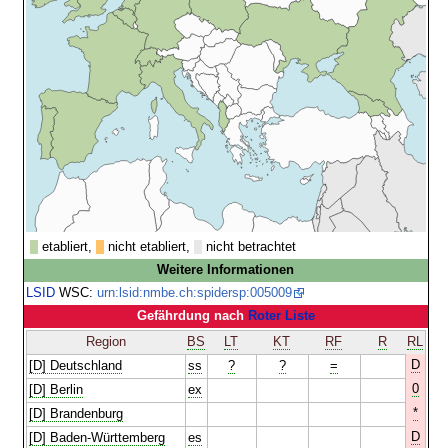
etabliert,
nicht etabliert,
nicht betrachtet
Weitere Informationen
LSID
WSC:
urn:lsid:nmbe.ch:spidersp:005009
Gefährdung nach
Roter Liste
Region
BS
LT
KT
RF
R
RL
D
[D] Deutschland
ss
?
?
=
0
[D] Berlin
ex
*
[D] Brandenburg
D
[D] Baden-Württemberg
es