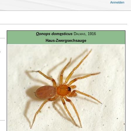
Anmelden
O
onops dom
e
sticus
Dalmas
, 1916
Haus-Zwergsechsauge
n