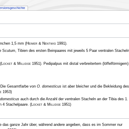
ersionsgeschichte
ännchen 1,5 mm
(
Heimer & Nentwig
1991)
.
e Scutum, Tibien des ersten Beinpaares mit jeweils 5 Paar ventralen Stachel
(
Locket & Millidge
1951)
. Pedipalpus mit distal verbreitertem (löffelförmigem)
. Die Gesamtfarbe von
O. domesticus
ist aber bleicher und die Bekleidung des
e
1953)
domesticus
auch durch die Anzahl der ventralen Stacheln an der Tibia des 1.
ch 4 Stachelpaare.
(
Locket & Millidge
1951)
re das ganze Jahr über, während andere angeben, dass es im Sommer nur