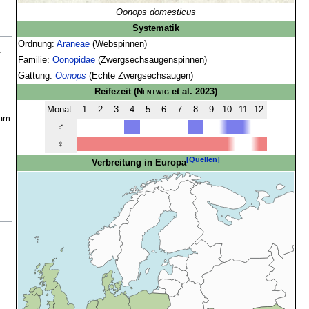
Oonops domesticus
Systematik
Ordnung:
Araneae
(Webspinnen)
.
Familie:
Oonopidae
(Zwergsechsaugenspinnen)
Gattung:
Oonops
(Echte Zwergsechsaugen)
Reifezeit
(
Nentwig
et al. 2023)
Monat:
1
2
3
4
5
6
7
8
9
10
11
12
sam
♂
♀
[Quellen]
Verbreitung in Europa