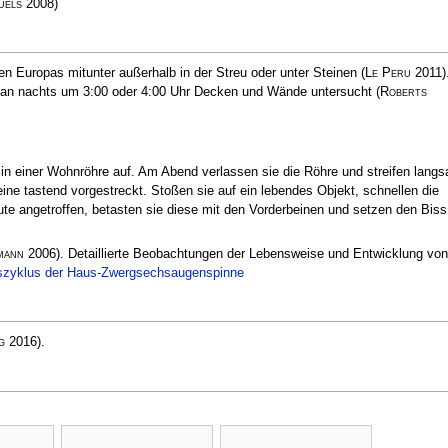
uels
2008)
en Europas mitunter außerhalb in der Streu oder unter Steinen
(
Le Peru
2011)
n nachts um 3:00 oder 4:00 Uhr Decken und Wände untersucht
(
Roberts
 in einer Wohnröhre auf. Am Abend verlassen sie die Röhre und streifen lang
ine tastend vorgestreckt. Stoßen sie auf ein lebendes Objekt, schnellen die
eute angetroffen, betasten sie diese mit den Vorderbeinen und setzen den Biss
mann
2006)
. Detaillierte Beobachtungen der Lebensweise und Entwicklung von
szyklus der Haus-Zwergsechsaugenspinne
g
2016)
.