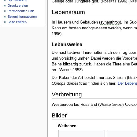
Spezialseiten
Gelege oder Jungtiere gibt.
(
Roberts
1996)
(
Kre
Druckversion
Lebensraum
Permanenter Link
Seiten­­informationen
Seite zitieren
In Häusern und Gebäuden (
synanthrop
). Im Süd
Kann am besten nachgewiesen werden, wenn ma
1996)
.
Lebensweise
Die nachtaktiven Tiere halten sich den Tag über
und vorsichtig umher. Dabei werden die Vorderbe
Beine blitzartig zurück. Haben die Tiere eine B
an.
(
Wiehle
1953)
Der Kokon der Art besteht nur aus 2 Eiern
(
Bell
Oonops domesticus
finden sich hier:
Der Leben
Verbreitung
Westeuropa bis Russland
(
World Spider Catalo
Bilder
Weibchen