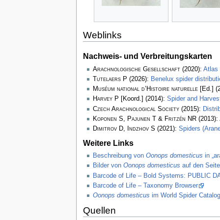
Weblinks
Nachweis- und Verbreitungskarten
Arachnologische Gesellschaft
(2020):
Atlas
Tutelaers P
(2026):
Benelux spider distribu
Muséum national d’Histoire naturelle
[Ed.] (
Harvey P
[Koord.] (2014):
Spider and Harve
Czech Arachnological Society
(2015):
Distr
Koponen S, Pajunen T & Fritzén NR
(2013):
Dimitrov D, Indzhov S
(2021):
Spiders (Arane
Weitere Links
Beschreibung von
Oonops domesticus
in „a
Bilder von
Oonops domesticus
auf den Seite
Barcode of Life – Bold Systems: PUBLIC
Barcode of Life – Taxonomy Browser
Oonops domesticus
im World Spider Catalo
Quellen