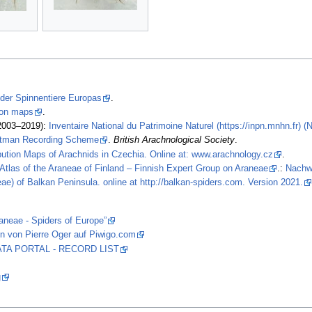
 der Spinnentiere Europas
.
tion maps
.
2003–2019):
Inventaire National du Patrimoine Naturel (https://inpn.mnhn.fr) 
stman Recording Scheme
.
British Arachnological Society
.
ibution Maps of Arachnids in Czechia. Online at: www.arachnology.cz
.
Atlas of the Araneae of Finland – Finnish Expert Group on Araneae
.:
Nachw
ae) of Balkan Peninsula. online at http://balkan-spiders.com. Version 2021.
raneae - Spiders of Europe”
n von Pierre Oger auf Piwigo.com
 DATA PORTAL - RECORD LIST
g