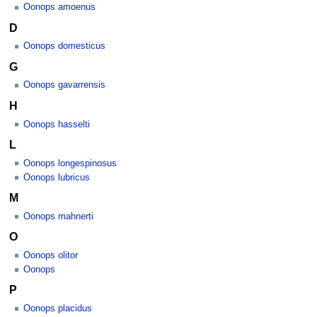
Oonops amoenus
D
Oonops domesticus
G
Oonops gavarrensis
H
Oonops hasselti
L
Oonops longespinosus
Oonops lubricus
M
Oonops mahnerti
O
Oonops olitor
Oonops
P
Oonops placidus