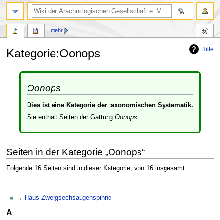
mehr
Hilfe
Kategorie
:
Oonops
Zur
Zur
Navigation
Suche
Oonops
springen
springen
Dies ist eine Kategorie der taxonomischen Systematik.
Sie enthält Seiten der Gattung
Oonops
.
Seiten in der Kategorie „Oonops“
Folgende 16 Seiten sind in dieser Kategorie, von 16 insgesamt.
Haus-Zwergsechsaugenspinne
A