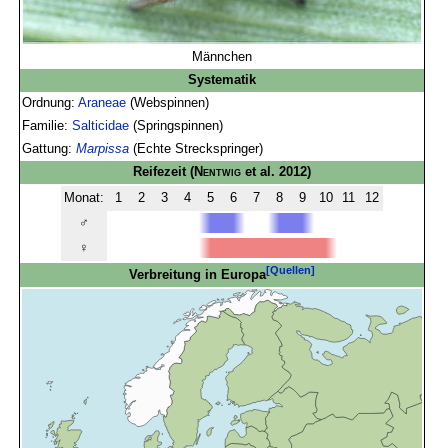
Männchen
Systematik
Ordnung:
Araneae
(Webspinnen)
Familie:
Salticidae
(Springspinnen)
Gattung:
Marpissa
(Echte Streckspringer)
Reifezeit
(
Nentwig
et al. 2012)
Monat:
1
2
3
4
5
6
7
8
9
10
11
12
♂
♀
[Quellen]
Verbreitung in Europa