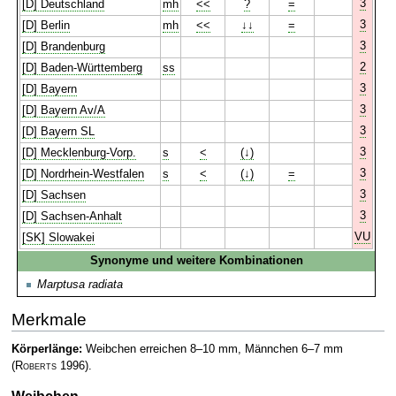
3
[D] Deutschland
mh
<<
?
=
3
[D] Berlin
mh
<<
↓↓
=
3
[D] Brandenburg
2
[D] Baden-Württemberg
ss
3
[D] Bayern
3
[D] Bayern Av/A
3
[D] Bayern SL
3
[D] Mecklenburg-Vorp.
s
<
(↓)
3
[D] Nordrhein-Westfalen
s
<
(↓)
=
3
[D] Sachsen
3
[D] Sachsen-Anhalt
VU
[SK] Slowakei
Synonyme und weitere Kombinationen
Marptusa radiata
Merkmale
Körperlänge:
Weibchen erreichen 8–10 mm, Männchen 6–7 mm
(
Roberts
1996)
.
Weibchen