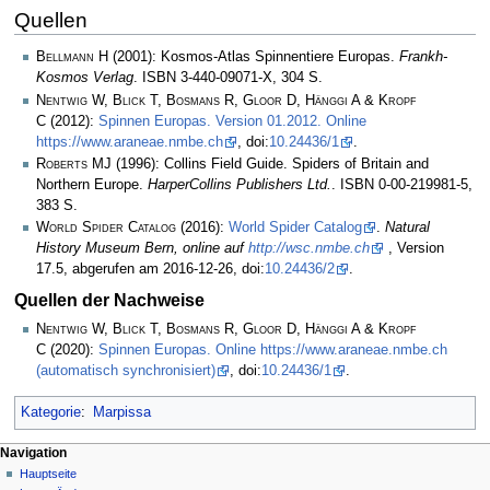
Quellen
Bellmann H
(2001): Kosmos-Atlas Spinnentiere Europas.
Frankh-
Kosmos Verlag
. ISBN 3-440-09071-X, 304 S.
Nentwig W, Blick T, Bosmans R, Gloor D, Hänggi A & Kropf
C
(2012):
Spinnen Europas. Version 01.2012. Online
https://www.araneae.nmbe.ch
, doi:
10.24436/1
.
Roberts MJ
(1996): Collins Field Guide. Spiders of Britain and
Northern Europe.
HarperCollins Publishers Ltd.
. ISBN 0-00-219981-5,
383 S.
World Spider Catalog
(2016):
World Spider Catalog
.
Natural
History Museum Bern, online auf
http://wsc.nmbe.ch
, Version
17.5, abgerufen am 2016-12-26, doi:
10.24436/2
.
Quellen der Nachweise
Nentwig W, Blick T, Bosmans R, Gloor D, Hänggi A & Kropf
C
(2020):
Spinnen Europas. Online https://www.araneae.nmbe.ch
(automatisch synchronisiert)
, doi:
10.24436/1
.
Kategorie
:
Marpissa
Navigation
Hauptseite