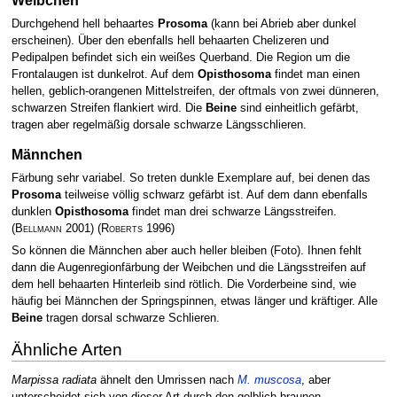
Durchgehend hell behaartes
Prosoma
(kann bei Abrieb aber dunkel
erscheinen). Über den ebenfalls hell behaarten Chelizeren und
Pedipalpen befindet sich ein weißes Querband. Die Region um die
Frontalaugen ist dunkelrot. Auf dem
Opisthosoma
findet man einen
hellen, geblich-orangenen Mittelstreifen, der oftmals von zwei dünneren,
schwarzen Streifen flankiert wird. Die
Beine
sind einheitlich gefärbt,
tragen aber regelmäßig dorsale schwarze Längsschlieren.
Männchen
Färbung sehr variabel. So treten dunkle Exemplare auf, bei denen das
Prosoma
teilweise völlig schwarz gefärbt ist. Auf dem dann ebenfalls
dunklen
Opisthosoma
findet man drei schwarze Längsstreifen.
(
Bellmann
2001)
(
Roberts
1996)
So können die Männchen aber auch heller bleiben (Foto). Ihnen fehlt
dann die Augenregionfärbung der Weibchen und die Längsstreifen auf
dem hell behaarten Hinterleib sind rötlich. Die Vorderbeine sind, wie
häufig bei Männchen der Springspinnen, etwas länger und kräftiger. Alle
Beine
tragen dorsal schwarze Schlieren.
Ähnliche Arten
Marpissa radiata
ähnelt den Umrissen nach
M. muscosa
, aber
unterscheidet sich von dieser Art durch den gelblich-braunen