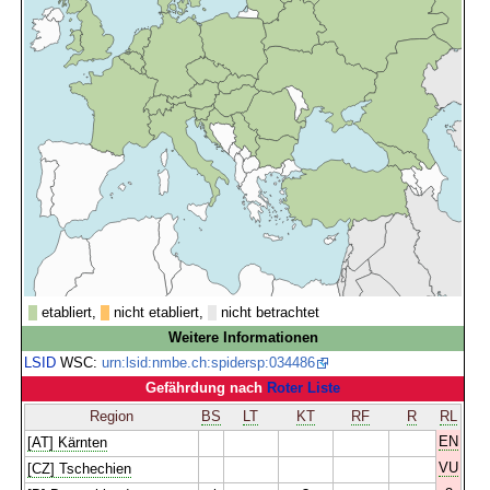
etabliert,
nicht etabliert,
nicht betrachtet
Weitere Informationen
LSID
WSC:
urn:lsid:nmbe.ch:spidersp:034486
Gefährdung nach
Roter Liste
Region
BS
LT
KT
RF
R
RL
EN
[AT] Kärnten
VU
[CZ] Tschechien