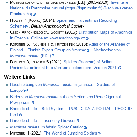
Muséum national d’Histoire naturelle
[Ed.] (2003–2019):
Inventaire
National du Patrimoine Naturel (https://inpn.mnhn.fr) (Nachweiskarten
Frankreichs)
.
Harvey P
[Koord.] (2014):
Spider and Harvestman Recording
Scheme
.
British Arachnological Society
.
Czech Arachnological Society
(2015):
Distribution Maps of Arachnids
in Czechia. Online at: www.arachnology.cz
.
Koponen S, Pajunen T & Fritzén NR
(2013):
Atlas of the Araneae of
Finland – Finnish Expert Group on Araneae
.:
Nachweise von
Marpissa radiata
(PDF)
Dimitrov D, Indzhov S
(2021):
Spiders (Araneae) of Balkan
Peninsula. online at http://balkan-spiders.com. Version 2021.
.
Weitere Links
Beschreibung von
Marpissa radiata
in „araneae - Spiders of
Europe”
Bilder von
Marpissa radiata
auf den Seiten von Pierre Oger auf
Piwigo.com
Barcode of Life – Bold Systems: PUBLIC DATA PORTAL - RECORD
LIST
Barcode of Life – Taxonomy Browser
Marpissa radiata
im World Spider Catalog
Metzner H
(2021):
The World of Jumping Spiders
.