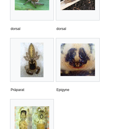
dorsal
dorsal
Präparat
Epigyne