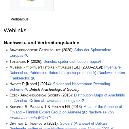
Pedipalpus
Weblinks
Nachweis- und Verbreitungskarten
Arachnologische Gesellschaft
(2020):
Atlas der Spinnentiere
Europas
.
Tutelaers P
(2026):
Benelux spider distribution maps
.
Muséum national d’Histoire naturelle
[Ed.] (2003–2019):
Inventaire
National du Patrimoine Naturel (https://inpn.mnhn.fr) (Nachweiskarten
Frankreichs)
.
Harvey P
[Koord.] (2014):
Spider and Harvestman Recording
Scheme
.
British Arachnological Society
.
Czech Arachnological Society
(2015):
Distribution Maps of Arachnids
in Czechia. Online at: www.arachnology.cz
.
Koponen S, Pajunen T & Fritzén NR
(2013):
Atlas of the Araneae of
Finland – Finnish Expert Group on Araneae
.:
Nachweise von
Evarcha arcuata
(PDF)
Dimitrov D, Indzhov S
(2021):
Spiders (Araneae) of Balkan
Peninsula. online at http://balkan-spiders.com. Version 2021.
.