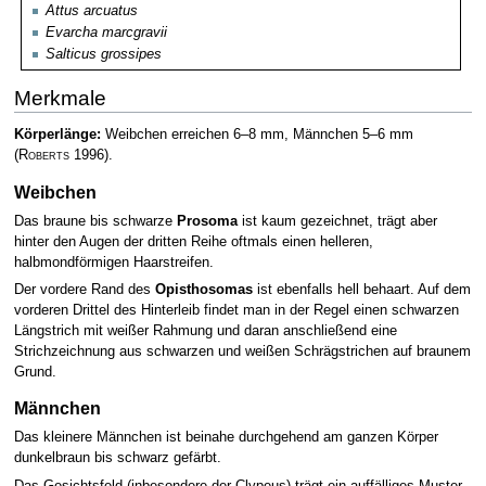
Attus arcuatus
Evarcha marcgravii
Salticus grossipes
Merkmale
Körperlänge:
Weibchen erreichen 6–8 mm, Männchen 5–6 mm
(
Roberts
1996)
.
Weibchen
Das braune bis schwarze
Prosoma
ist kaum gezeichnet, trägt aber
hinter den Augen der dritten Reihe oftmals einen helleren,
halbmondförmigen Haarstreifen.
Der vordere Rand des
Opisthosomas
ist ebenfalls hell behaart. Auf dem
vorderen Drittel des Hinterleib findet man in der Regel einen schwarzen
Längstrich mit weißer Rahmung und daran anschließend eine
Strichzeichnung aus schwarzen und weißen Schrägstrichen auf braunem
Grund.
Männchen
Das kleinere Männchen ist beinahe durchgehend am ganzen Körper
dunkelbraun bis schwarz gefärbt.
Das Gesichtsfeld (inbesondere der Clypeus) trägt ein auffälliges Muster