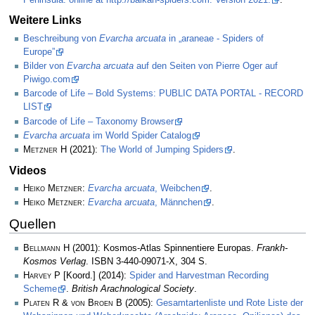
Weitere Links
Beschreibung von
Evarcha arcuata
in „araneae - Spiders of
Europe”
Bilder von
Evarcha arcuata
auf den Seiten von Pierre Oger auf
Piwigo.com
Barcode of Life – Bold Systems: PUBLIC DATA PORTAL - RECORD
LIST
Barcode of Life – Taxonomy Browser
Evarcha arcuata
im World Spider Catalog
Metzner H
(2021):
The World of Jumping Spiders
.
Videos
Heiko Metzner
:
Evarcha arcuata
, Weibchen
.
Heiko Metzner
:
Evarcha arcuata
, Männchen
.
Quellen
Bellmann H
(2001): Kosmos-Atlas Spinnentiere Europas.
Frankh-
Kosmos Verlag
. ISBN 3-440-09071-X, 304 S.
Harvey P
[Koord.] (2014):
Spider and Harvestman Recording
Scheme
.
British Arachnological Society
.
Platen R & von Broen B
(2005):
Gesamtartenliste und Rote Liste der