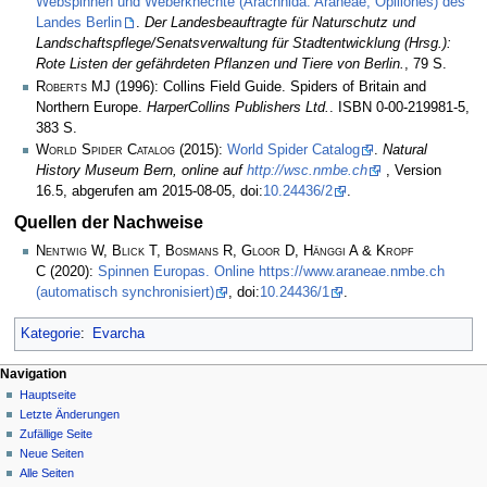
Webspinnen und Weberknechte (Arachnida: Araneae, Opiliones) des
Landes Berlin
.
Der Landesbeauftragte für Naturschutz und
Landschaftspflege/Senatsverwaltung für Stadtentwicklung (Hrsg.):
Rote Listen der gefährdeten Pflanzen und Tiere von Berlin.
, 79 S.
Roberts MJ
(1996): Collins Field Guide. Spiders of Britain and
Northern Europe.
HarperCollins Publishers Ltd.
. ISBN 0-00-219981-5,
383 S.
World Spider Catalog
(2015):
World Spider Catalog
.
Natural
History Museum Bern, online auf
http://wsc.nmbe.ch
, Version
16.5, abgerufen am 2015-08-05, doi:
10.24436/2
.
Quellen der Nachweise
Nentwig W, Blick T, Bosmans R, Gloor D, Hänggi A & Kropf
C
(2020):
Spinnen Europas. Online https://www.araneae.nmbe.ch
(automatisch synchronisiert)
, doi:
10.24436/1
.
Kategorie
:
Evarcha
Navigation
Hauptseite
Letzte Änderungen
Zufällige Seite
Neue Seiten
Alle Seiten