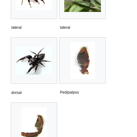
lateral
lateral
Pedipalpus
dorsal