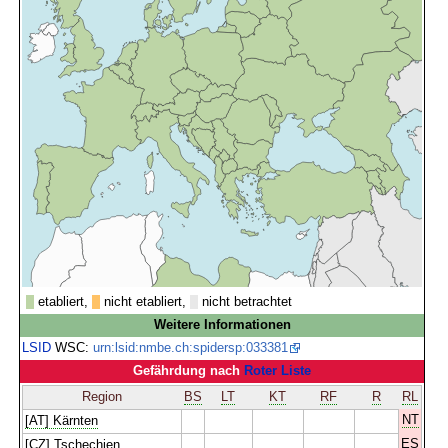
etabliert,
nicht etabliert,
nicht betrachtet
Weitere Informationen
LSID
WSC:
urn:lsid:nmbe.ch:spidersp:033381
Gefährdung nach
Roter Liste
Region
BS
LT
KT
RF
R
RL
NT
[AT] Kärnten
ES
[CZ] Tschechien