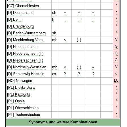
*
[CZ] Oberschlesien
*
[D] Deutschland
sh
=
=
=
*
[D] Berlin
h
=
=
=
*
[D] Brandenburg
*
[D] Baden-Württemberg
sh
V
[D] Mecklenburg-Vorp.
mh
<
(↓)
G
[D] Niedersachsen
G
[D] Niedersachsen (H)
G
[D] Niedersachsen (T)
V
[D] Nordrhein-Westfalen
mh
<
(↓)
=
0
[D] Schleswig-Holstein
ex
?
?
?
LC
[NO] Norwegen
*
[PL] Bielitz-Biala
*
[PL] Kattowitz
*
[PL] Opole
*
[PL] Oberschlesien
*
[PL] Tschenstochau
Synonyme und weitere Kombinationen