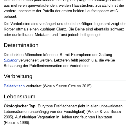
aus mehreren querverlaufenden, weißen Haarstrichen, zusätzlich ist die
vordere Innenseite der Patella der ersten beiden Laufbeinpaare weiß
behaart.
Die Vorderbeine sind verlängert und deutlich kräftiger. Ingesamt zeigt der
Körper oftmals einen kupfrigen Glanz. Die Beine sind ebenfalls schwarz
oder dunkelbraun, Metatarsi und Tarsi jedoch hell geringelt.
Determination
Die dunklen Männchen können z.B. mit Exemplaren der Gattung
Sibianor
verwechselt werden. Letzteren fehlt jedoch u.a. die weiße
Behaarung der Patelleninnenseiten der Vorderbeine.
Verbreitung
Paläarktisch
verbreitet
(
World Spider Catalog
2015)
.
Lebensraum
Ökologischer Typ
: Eurytope Freiflächenart (lebt in allen unbewaldeten
Lebensräumen unabhängig von der Feuchtigkeit)
(
Platen & von Broen
2005)
. Auf niedriger Vegetation in Heiden und feuchten Habitaten
(
Roberts
1996)
.