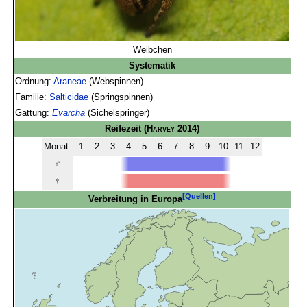
Weibchen
Systematik
Ordnung:
Araneae
(Webspinnen)
Familie:
Salticidae
(Springspinnen)
Gattung:
Evarcha
(Sichelspringer)
Reifezeit
(
Harvey
2014)
Monat:
1
2
3
4
5
6
7
8
9
10
11
12
♂
♀
[Quellen]
Verbreitung in Europa